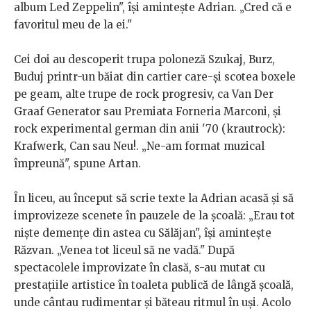
album Led Zeppelin", își amintește Adrian. „Cred că e
favoritul meu de la ei."
Cei doi au descoperit trupa poloneză Szukaj, Burz,
Buduj printr-un băiat din cartier care-și scotea boxele
pe geam, alte trupe de rock progresiv, ca Van Der
Graaf Generator sau Premiata Forneria Marconi, și
rock experimental german din anii '70 (krautrock):
Krafwerk, Can sau Neu!. „Ne-am format muzical
împreună", spune Artan.
În liceu, au început să scrie texte la Adrian acasă și să
improvizeze scenete în pauzele de la școală: „Erau tot
niște demențe din astea cu Sălăjan", își amintește
Răzvan. „Venea tot liceul să ne vadă." După
spectacolele improvizate în clasă, s-au mutat cu
prestațiile artistice în toaleta publică de lângă școală,
unde cântau rudimentar și băteau ritmul în uși. Acolo