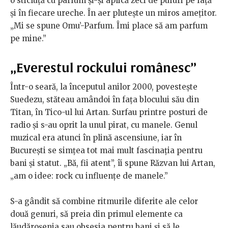
o sticluță cu parfum și-și aplică zeci de pufuri pe față
și în fiecare ureche. În aer plutește un miros amețitor.
„Mi se spune Omu’-Parfum. Îmi place să am parfum
pe mine.”
„Everestul rockului românesc”
Într-o seară, la începutul anilor 2000, povestește
Suedezu, stăteau amândoi în fața blocului său din
Titan, în Tico-ul lui Artan. Surfau printre posturi de
radio și s-au oprit la unul pirat, cu manele. Genul
muzical era atunci în plină ascensiune, iar în
București se simțea tot mai mult fascinația pentru
bani și statut. „Bă, fii atent”, îi spune Răzvan lui Artan,
„am o idee: rock cu influențe de manele.”
S-a gândit să combine ritmurile diferite ale celor
două genuri, să preia din primul elemente ca
lăudăroșenia sau obsesia pentru bani și să le