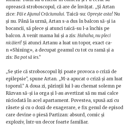
oprească stroboscopul, că are de învățat. „Și Artan
zice:
Păi e Ajunul Crăciunului
. Taică-su:
Oprește asta!
Nu
și nu. Până la urmă, Artan s-a dus în balcon să-și ia
bocancii, să plece și atunci taică-su l-a închis pe
balcon. A venit mama lui și a zis:
Hahaha, nu pleci
nicăieri!
Și atunci Artanu a luat un topor, exact ca-
n «Shining», a decupat geamul cu tot cu ramă și a
zis:
Ba pot să ies
.”
„Se știe că stroboscopul îți poate provoca o criză de
epilepsie”, spune Artan. „M-a apucat o criză și am luat
toporul.” A doua zi, părinții lui l-au chemat solemn pe
Răzvan să-și ia orga și l-au avertizat să nu mai calce
niciodată în acel apartament. Povestea, spusă azi cu
râsete și cu o doză de exagerare, e fix genul de episod
care devine o piesă Partizan: absurd, comic și
exploziv, într-un decor foarte familiar.