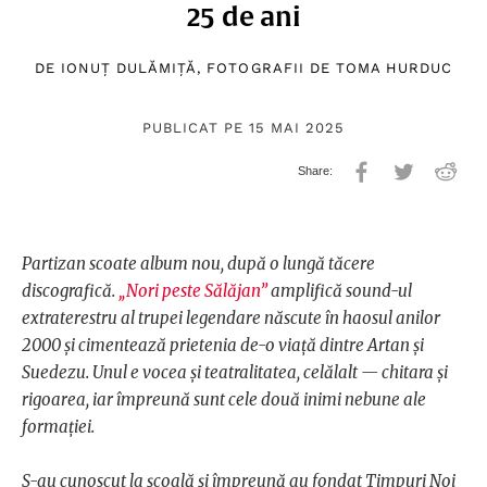
25 de ani
DE
IONUȚ DULĂMIȚĂ
, FOTOGRAFII DE
TOMA HURDUC
PUBLICAT PE 15 MAI 2025
Partizan scoate album nou, după o lungă tăcere
discografică.
„Nori peste Sălăjan”
amplifică sound-ul
extraterestru al trupei legendare născute în haosul anilor
2000 și cimentează prietenia de-o viață dintre Artan și
Suedezu. Unul e vocea și teatralitatea, celălalt — chitara și
rigoarea, iar împreună sunt cele două inimi nebune ale
formației.
S-au cunoscut la școală și împreună au fondat Timpuri Noi