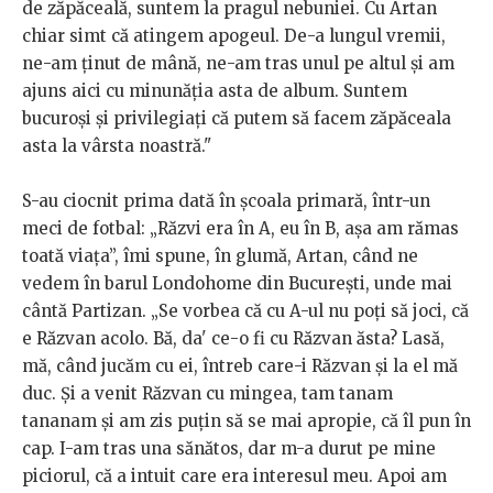
de zăpăceală, suntem la pragul nebuniei. Cu Artan
chiar simt că atingem apogeul. De-a lungul vremii,
ne-am ținut de mână, ne-am tras unul pe altul și am
ajuns aici cu minunăția asta de album. Suntem
bucuroși și privilegiați că putem să facem zăpăceala
asta la vârsta noastră."
S-au ciocnit prima dată în școala primară, într-un
meci de fotbal: „Răzvi era în A, eu în B, așa am rămas
toată viața”, îmi spune, în glumă, Artan, când ne
vedem în barul Londohome din București, unde mai
cântă Partizan. „Se vorbea că cu A-ul nu poți să joci, că
e Răzvan acolo. Bă, da' ce-o fi cu Răzvan ăsta? Lasă,
mă, când jucăm cu ei, întreb care-i Răzvan și la el mă
duc. Și a venit Răzvan cu mingea, tam tanam
tananam și am zis puțin să se mai apropie, că îl pun în
cap. I-am tras una sănătos, dar m-a durut pe mine
piciorul, că a intuit care era interesul meu. Apoi am