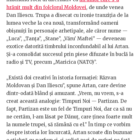
hrănit mult din folclorul Moldovei
, de unde venea
Dan Iliescu. Trupa a disecat cu ironie tranziția de la
lumea veche la cea nouă, transformând oameni
obișnuiți în personaje arhetipale, ale căror nume —
„Luca”, „Tanța”, „Stane”, „Văru’ Maftei” — deveneau
exotice datorită timbrului inconfundabil al lui Artan.
Și-a consolidat succesul prin piese difuzate în buclă la
radio și TV, precum „Maricica (NATO)”.
„Există doi creativi în istoria formației: Răzvan
Moldovan și Dan Iliescu”, spune Artan, care devine
dintr-odată blând și amuzant. „Vrem, nu vrem, s-a
creat această analogie: Timpuri Noi — Partizan. De
fapt, Partizan este un fel de Timpuri Noi, dar ca să nu
ne certăm, l-am lăsat pe Dănuț, care ținea foarte mult
la numele trupei, să rămână cu el.” În timp ce vorbim
despre istoria lor încurcată, Artan scoate din buzunar