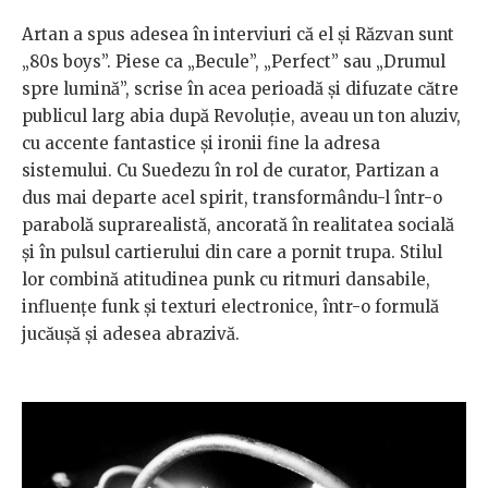
Artan a spus adesea în interviuri că el și Răzvan sunt
„80s boys”. Piese ca „Becule”, „Perfect” sau „Drumul
spre lumină”, scrise în acea perioadă și difuzate către
publicul larg abia după Revoluție, aveau un ton aluziv,
cu accente fantastice și ironii fine la adresa
sistemului. Cu Suedezu în rol de curator, Partizan a
dus mai departe acel spirit, transformându-l într-o
parabolă suprarealistă, ancorată în realitatea socială
și în pulsul cartierului din care a pornit trupa. Stilul
lor combină atitudinea punk cu ritmuri dansabile,
influențe funk și texturi electronice, într-o formulă
jucăușă și adesea abrazivă.