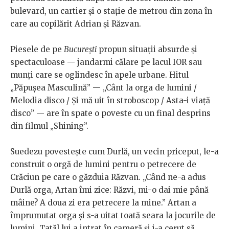
bulevard, un cartier și o stație de metrou din zona în
care au copilărit Adrian și Răzvan.
Piesele de pe
București
propun situații absurde și
spectaculoase — jandarmi călare pe lacul IOR sau
munți care se oglindesc în apele urbane. Hitul
„Păpușea Masculină” — „Cânt la orga de lumini /
Melodia disco / Și mă uit în stroboscop / Asta-i viață
disco” — are în spate o poveste cu un final desprins
din filmul „Shining”.
Suedezu povestește cum Durlă, un vecin priceput, le-a
construit o orgă de lumini pentru o petrecere de
Crăciun pe care o găzduia Răzvan. „Când ne-a adus
Durlă orga, Artan îmi zice: Răzvi, mi-o dai mie până
mâine? A doua zi era petrecere la mine.” Artan a
împrumutat orga și s-a uitat toată seara la jocurile de
lumini. Tatăl lui a intrat în cameră și i-a cerut să