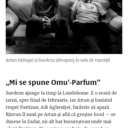
Artan (stânga) și Suedezu (dreapta), la sala de repetiții
„Mi se spune Omu’-Parfum”
Suedezu ajunge la timp la Londohome. E o seară de
iarnă, spre final de februarie, iar Artan și basistul
trupei Partizan, Adi Agheniței, întârzie să apară.
Răzvan îl sună pe Artan și află că greșise locul — se
dusese la Zadar, un alt bar bucureștean unde mai