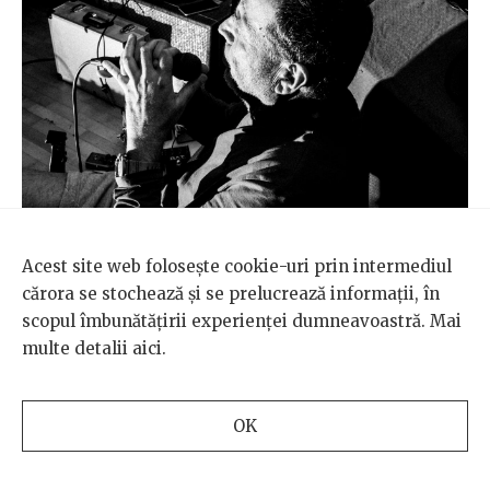
Acest site web folosește cookie-uri prin intermediul
cărora se stochează și se prelucrează informații, în
scopul îmbunătățirii experienței dumneavoastră. Mai
multe detalii
aici
.
În timpul audiției, Artan oscilează între reverie și
OK
entuziasm: uneori se pierde în muzică, alteori se
întoarce spre mine ca un copil care caută să-i fie