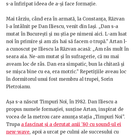
s-a înfiripat ideea de a-și face formație.
Mai târziu, când era în armată, la Constanța, Răzvan
l-a întâlnit pe Dan Iliescu, venit din Iași. „Dan s-a
mutat în București și nu știa pe nimeni aici. L-am luat
noi în primire și am zis hai să facem o trupă.” Artan l-
a cunoscut pe Iliescu la Răzvan acasă: „Am râs mult în
seara aia. Ne-am mutat și în sufragerie, că nu mai
aveam loc de râs. Dan era simpatic, bun la chitară și
se mișca bine cu ea, era motric.” Repetițiile aveau loc
în dormitorul unui fost membru al trupei, Sorin
Pietroianu.
Așa s-a născut Timpuri Noi, în 1982. Dan Iliescu a
propus numele formației, susține Artan, inspirat de
vocea de la metrou care anunța stația „Timpuri Noi”.
Trupa
a fascinat și a derutat anii ’80 cu sound-ul ei
new-wave
, apoi a urcat pe culmi ale succesului cu