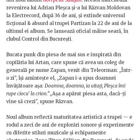
revenirea lui Adrian Pleșca și-a lui Răzvan Moldovan
la Electrecord, după 36 de ani, și extinde universul
ficțional & absurd al trupei Partizan la 22 de ani de la
ultimul ei album. Se lansează oficial mâine seară, în
clubul Control din București.
Bucata punk din piesa de mai sus e inspirată din
copilăria lui Artan, care spune că avea un coleg de
generală pe nume Zapan, venit din Teleorman: „Într-
o zi”, își amintește el, „Zapan i-a spus doamnei
învățătoare așa:
Doamna, doamna, ia uitați, Pleșca îmi
rupe ciocu' la crion.
"„Așa a apărut piesa asta, dacă-ți
vine să crezi”, spune Răzvan.
Noul album reflectă maturitatea artistică a trupei — e
rodul a zeci de ani de explorări sonore și experimente
cu diferite stiluri muzicale și echipamente