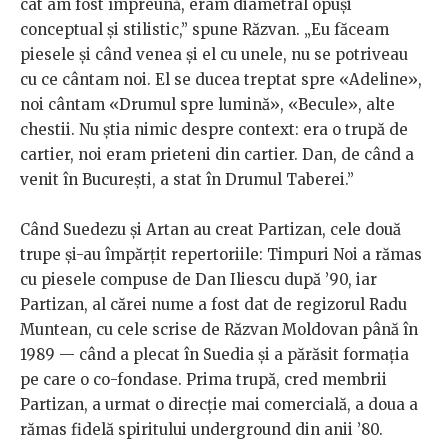
cât am fost împreună, eram diametral opuși
conceptual și stilistic,” spune Răzvan. „Eu făceam
piesele și când venea și el cu unele, nu se potriveau
cu ce cântam noi. El se ducea treptat spre «Adeline»,
noi cântam «Drumul spre lumină», «Becule», alte
chestii. Nu știa nimic despre context: era o trupă de
cartier, noi eram prieteni din cartier. Dan, de când a
venit în București, a stat în Drumul Taberei.”
Când Suedezu și Artan au creat Partizan, cele două
trupe și-au împărțit repertoriile: Timpuri Noi a rămas
cu piesele compuse de Dan Iliescu după ’90, iar
Partizan, al cărei nume a fost dat de regizorul Radu
Muntean, cu cele scrise de Răzvan Moldovan până în
1989 — când a plecat în Suedia și a părăsit formația
pe care o co-fondase. Prima trupă, cred membrii
Partizan, a urmat o direcție mai comercială, a doua a
rămas fidelă spiritului underground din anii ’80.