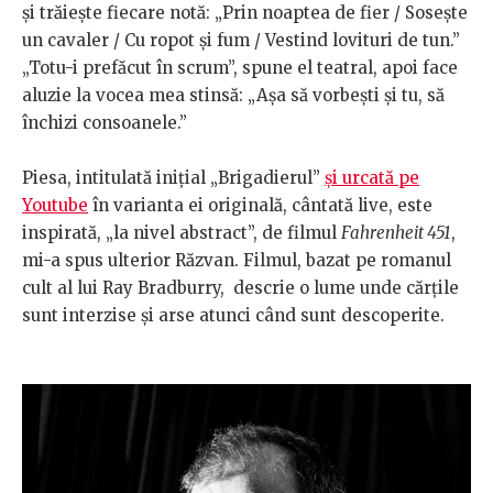
și trăiește fiecare notă: „Prin noaptea de fier / Sosește
un cavaler / Cu ropot și fum / Vestind lovituri de tun.”
„Totu-i prefăcut în scrum”, spune el teatral, apoi face
aluzie la vocea mea stinsă: „Așa să vorbești și tu, să
închizi consoanele.”
Piesa, intitulată inițial „Brigadierul”
și urcată pe
Youtube
în varianta ei originală, cântată live, este
inspirată, „la nivel abstract”, de filmul
Fahrenheit 451
,
mi-a spus ulterior Răzvan. Filmul, bazat pe romanul
cult al lui Ray Bradburry, descrie o lume unde cărțile
sunt interzise și arse atunci când sunt descoperite.