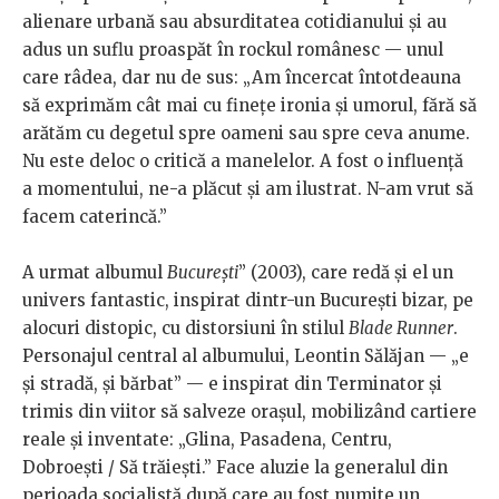
alienare urbană sau absurditatea cotidianului și au
adus un suflu proaspăt în rockul românesc — unul
care râdea, dar nu de sus: „Am încercat întotdeauna
să exprimăm cât mai cu finețe ironia și umorul, fără să
arătăm cu degetul spre oameni sau spre ceva anume.
Nu este deloc o critică a manelelor. A fost o influență
a momentului, ne-a plăcut și am ilustrat. N-am vrut să
facem caterincă.”
A urmat albumul
București
” (2003), care redă și el un
univers fantastic, inspirat dintr-un București bizar, pe
alocuri distopic, cu distorsiuni în stilul
Blade Runner
.
Personajul central al albumului, Leontin Sălăjan — „e
și stradă, și bărbat” — e inspirat din Terminator și
trimis din viitor să salveze orașul, mobilizând cartiere
reale și inventate: „Glina, Pasadena, Centru,
Dobroești / Să trăiești.” Face aluzie la generalul din
perioada socialistă după care au fost numite un