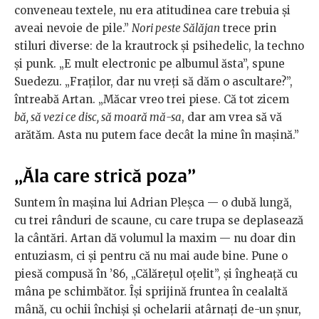
conveneau textele, nu era atitudinea care trebuia și
aveai nevoie de pile.”
Nori peste Sălăjan
trece prin
stiluri diverse: de la krautrock și psihedelic, la techno
și punk. „E mult electronic pe albumul ăsta”, spune
Suedezu. „Fraților, dar nu vreți să dăm o ascultare?”,
întreabă Artan. „Măcar vreo trei piese. Că tot zicem
bă, să vezi ce disc, să moară mă-sa
, dar am vrea să vă
arătăm. Asta nu putem face decât la mine în mașină.”
„Ăla care strică poza”
Suntem în mașina lui Adrian Pleșca — o dubă lungă,
cu trei rânduri de scaune, cu care trupa se deplasează
la cântări. Artan dă volumul la maxim — nu doar din
entuziasm, ci și pentru că nu mai aude bine. Pune o
piesă compusă în ’86, „Călărețul oțelit”, și îngheață cu
mâna pe schimbător. Își sprijină fruntea în cealaltă
mână, cu ochii închiși și ochelarii atârnați de-un șnur,