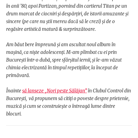
în anii ’80, apoi Partizan, pornind din cartierul Titan pe un
drum marcat de ciocniri și despărțiri, de istorii amuzante și
sincere (pe care nu știi mereu dacă să le crezi) și de o
regăsire artistică matură & surprinzătoare.
Am băut bere împreună și am ascultat noul album în
mașină, ca niște adolescenți. M-am plimbat cu ei prin
București într-o dubă, spre sfârșitul iernii, și le-am văzut
chimia electrizantă în timpul repetițiilor, la început de
primăvară.
Înainte
să lanseze „Nori peste Sălăjan”
în Clubul Control din
București, vă propunem să citiți o poveste despre prietenie,
muzică și cum se construiește o întreagă lume dintre
blocuri.