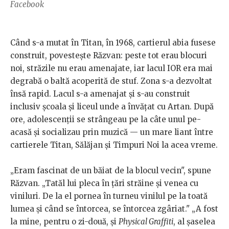
Facebook
Când s-a mutat în Titan, în 1968, cartierul abia fusese
construit, povestește Răzvan: peste tot erau blocuri
noi, străzile nu erau amenajate, iar lacul IOR era mai
degrabă o baltă acoperită de stuf. Zona s-a dezvoltat
însă rapid. Lacul s-a amenajat și s-au construit
inclusiv școala și liceul unde a învățat cu Artan. După
ore, adolescenții se strângeau pe la câte unul pe-
acasă și socializau prin muzică — un mare liant între
cartierele Titan, Sălăjan și Timpuri Noi la acea vreme.
„Eram fascinat de un băiat de la blocul vecin", spune
Răzvan. „Tatăl lui pleca în țări străine și venea cu
viniluri. De la el pornea în turneu vinilul pe la toată
lumea și când se întorcea, se întorcea zgâriat." „A fost
la mine, pentru o zi-două, și
Physical Graffiti
, al șaselea