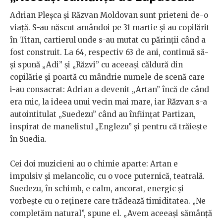
Adrian Pleșca și Răzvan Moldovan sunt prieteni de-o
viață. S-au născut amândoi pe 31 martie și au copilărit
în Titan, cartierul unde s-au mutat cu părinții când a
fost construit. La 64, respectiv 63 de ani, continuă să-
și spună „Adi” și „Răzvi” cu aceeași căldură din
copilărie și poartă cu mândrie numele de scenă care
i-au consacrat: Adrian a devenit „Artan” încă de când
era mic, la ideea unui vecin mai mare, iar Răzvan s-a
autointitulat „Suedezu” când au înființat Partizan,
inspirat de manelistul „Englezu” și pentru că trăiește
în Suedia.
Cei doi muzicieni au o chimie aparte: Artan e
impulsiv și melancolic, cu o voce puternică, teatrală.
Suedezu, în schimb, e calm, ancorat, energic și
vorbește cu o reținere care trădează timiditatea. „Ne
completăm natural”, spune el. „Avem aceeași sămânță