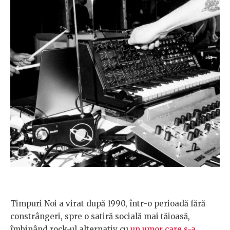
Timpuri Noi a virat după 1990, într-o perioadă fără
constrângeri, spre o satiră socială mai tăioasă,
îmbinând rock-ul alternativ cu
un umor care s-a