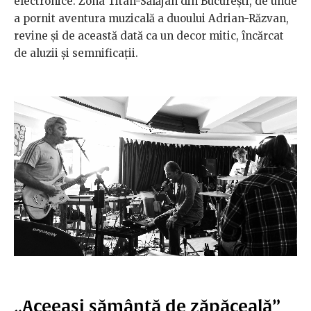
electronice. Zona Titan-Sălăjan din București, de unde
a pornit aventura muzicală a duoului Adrian-Răzvan,
revine și de această dată ca un decor mitic, încărcat
de aluzii și semnificații.
„Aceeași sămânță de zăpăceală”