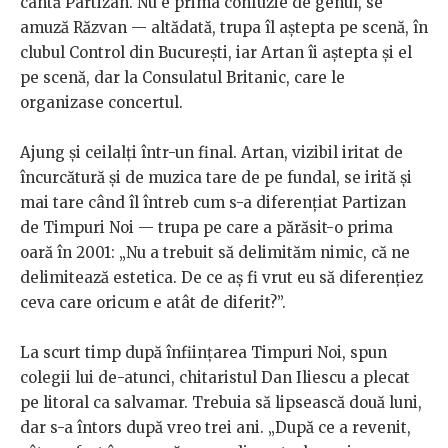
cântă Partizan. Nu e prima confuzie de genul, se
amuză Răzvan — altădată, trupa îl aștepta pe scenă, în
clubul Control din București, iar Artan îi aștepta și el
pe scenă, dar la Consulatul Britanic, care le
organizase concertul.
Ajung și ceilalți într-un final. Artan, vizibil iritat de
încurcătură și de muzica tare de pe fundal, se irită și
mai tare când îl întreb cum s-a diferențiat Partizan
de Timpuri Noi — trupa pe care a părăsit-o prima
oară în 2001: „Nu a trebuit să delimităm nimic, că ne
delimitează estetica. De ce aș fi vrut eu să diferențiez
ceva care oricum e atât de diferit?”.
La scurt timp după înființarea Timpuri Noi, spun
colegii lui de-atunci, chitaristul Dan Iliescu a plecat
pe litoral ca salvamar. Trebuia să lipsească două luni,
dar s-a întors după vreo trei ani. „După ce a revenit,