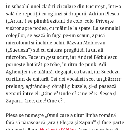
În subsolul unei clădiri circulare din București, într-o
sală de repetiții cu oglinzi și draperii, Adrian Pleșca
(„Artan”) se plimbă ezitant de colo-colo. Privește
visător spre podea, cu mâinile la spate. La semnalul
colegilor, se așază în fugă pe-un scaun, apucă
microfonul și închide ochii. Răzvan Moldovan
(„Suedezu”) stă cu chitara pregătită, la un alt
microfon. Face un gest scurt, iar Andrei Bărbulescu
pornește hotărât pe tobe, în ritm de punk. Adi
Agheniței i se alătură, degajat, cu basul, iar Suedezu
cu riffuri de chitară. Cei doi vocaliști scot un „bârrrrr”
prelung, agitându-și obrajii și buzele, și-şi pasează
versuri între ei: „Cine e? Unde e? Cine e? E Pleșca și
Zapan… Cioc, cioc! Cine e?”.
Piesa se numește „Omul care a uitat limba română
fără să părăsească țara / Pleșca și Zapan'" și face parte
din noul album
Nori peste Sălăjan
. Acesta marchează