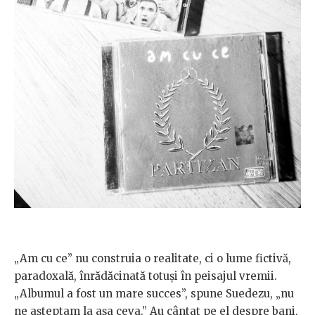
„Am cu ce” nu construia o realitate, ci o lume fictivă,
paradoxală, înrădăcinată totuși în peisajul vremii.
„Albumul a fost un mare succes”, spune Suedezu, „nu
ne așteptam la așa ceva.” Au cântat pe el despre bani,