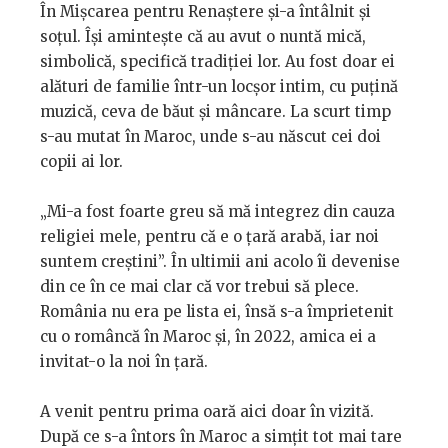
În Mișcarea pentru Renaștere și-a întâlnit și
soțul. Își amintește că au avut o nuntă mică,
simbolică, specifică tradiției lor. Au fost doar ei
alături de familie într-un locșor intim, cu puțină
muzică, ceva de băut și mâncare. La scurt timp
s-au mutat în Maroc, unde s-au născut cei doi
copii ai lor.
„Mi-a fost foarte greu să mă integrez din cauza
religiei mele, pentru că e o țară arabă, iar noi
suntem creștini”. În ultimii ani acolo îi devenise
din ce în ce mai clar că vor trebui să plece.
România nu era pe lista ei, însă s-a împrietenit
cu o româncă în Maroc și, în 2022, amica ei a
invitat-o la noi în țară.
A venit pentru prima oară aici doar în vizită.
După ce s-a întors în Maroc a simțit tot mai tare