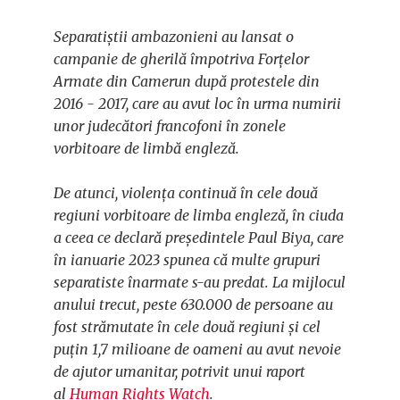
Separatiștii ambazonieni au lansat o
campanie de gherilă împotriva Forțelor
Armate din Camerun după protestele din
2016 - 2017, care au avut loc în urma numirii
unor judecători francofoni în zonele
vorbitoare de limbă engleză.
De atunci, violența continuă în cele două
regiuni vorbitoare de limba engleză, în ciuda
a ceea ce declară președintele Paul Biya, care
în ianuarie 2023 spunea că multe grupuri
separatiste înarmate s-au predat. La mijlocul
anului trecut, peste 630.000 de persoane au
fost strămutate în cele două regiuni și cel
puțin 1,7 milioane de oameni au avut nevoie
de ajutor umanitar, potrivit unui raport
al
Human Rights Watch
.