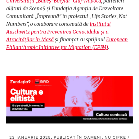
Universității „Babeș-Bolyiai” Cluj-Napoca
, parteneri
alături de Scena9 și Fundația Agenția de Dezvoltare
Comunitară „Împreună” în proiectul „Life Stories, Not
Numbers”, o colaborare concepută de
Institutul
Auschwitz pentru Prevenirea Genocidului și a
Atrocităților în Masă
și finanțat cu sprijinul
European
Philanthropic Initiative for Migration (EPIM)
.
23 IANUARIE 2025, PUBLICAT ÎN
OAMENI, NU CIFRE
/