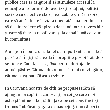
publice care să asigure și să stimuleze accesul la
educație al celor mai defavorizați cetățeni, politici
sociale cu obiective clare, realizabile și măsurabile,
care să aibă efecte în viața imediată a oamenilor, care
să dea încredere că spirala descendentă e reversibilă
și care să ducă la mobilizare și la o mai bună coeziune
în comunitate.
Ajungem în punctul 2, la fel de important: cum îi faci
pe săracii înșiși să creadă în propriile posibilități de a
se ridica? Cum faci
inception
pentru dorința de
autodepășire? Cât mai devreme, cât mai convingător,
cât mai susținut. Că asta trebuie.
În Caravana noastră de citit ne propuseserăm să
ajungem la copiii necunoscuți, la cei pe care nu-i
așteaptă nimeni la grădiniță ca pe cei conștiincioși,
frumos îmbrăcați și gata de oaspeți. Știam că pentru