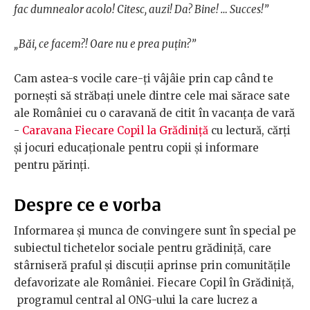
fac dumnealor acolo! Citesc, auzi! Da? Bine! … Succes!”
„Băi, ce facem?! Oare nu e prea puțin?”
Cam astea-s vocile care-ți vâjâie prin cap când te
pornești să străbați unele dintre cele mai sărace sate
ale României cu o caravană de citit în vacanța de vară
-
Caravana Fiecare Copil la Grădiniță
cu lectură, cărți
și jocuri educaționale pentru copii și informare
pentru părinți.
Despre ce e vorba
Informarea și munca de convingere sunt în special pe
subiectul tichetelor sociale pentru grădiniță, care
stârniseră praful și discuții aprinse prin comunitățile
defavorizate ale României. Fiecare Copil în Grădiniță,
programul central al ONG-ului la care lucrez a