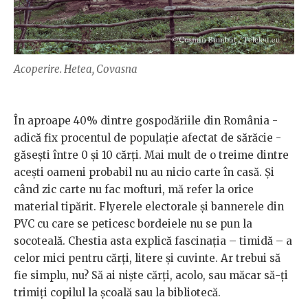
Acoperire. Hetea, Covasna
În aproape 40% dintre gospodăriile din România -
adică fix procentul de populație afectat de sărăcie -
găsești între 0 și 10 cărți. Mai mult de o treime dintre
acești oameni probabil nu au nicio carte în casă. Și
când zic carte nu fac mofturi, mă refer la orice
material tipărit. Flyerele electorale și bannerele din
PVC cu care se peticesc bordeiele nu se pun la
socoteală. Chestia asta explică fascinația – timidă – a
celor mici pentru cărți, litere și cuvinte. Ar trebui să
fie simplu, nu? Să ai niște cărți, acolo, sau măcar să-ți
trimiți copilul la școală sau la bibliotecă.