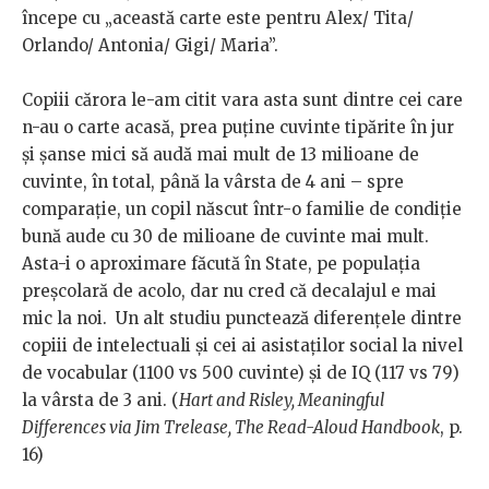
începe cu „această carte este pentru Alex/ Tita/
Orlando/ Antonia/ Gigi/ Maria”.
Copiii cărora le-am citit vara asta sunt dintre cei care
n-au o carte acasă, prea puține cuvinte tipărite în jur
și șanse mici să audă mai mult de 13 milioane de
cuvinte, în total, până la vârsta de 4 ani – spre
comparație, un copil născut într-o familie de condiție
bună aude cu 30 de milioane de cuvinte mai mult.
Asta-i o aproximare făcută în State, pe populația
preșcolară de acolo, dar nu cred că decalajul e mai
mic la noi. Un alt studiu punctează diferențele dintre
copiii de intelectuali și cei ai asistaților social la nivel
de vocabular (1100 vs 500 cuvinte) și de IQ (117 vs 79)
la vârsta de 3 ani.
(
Hart and Risley, Meaningful
Differences via Jim Trelease, The Read-Aloud Handbook
, p.
16)