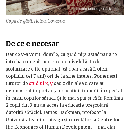
Copii de găsit. Hetea, Covasna
De ce e necesar
Dar ce v-a venit, dom‘le, cu grădinița asta? par a te
întreba oamenii pentru care nivelul ăsta de
școlarizare e fie opțional (că doar acasă îi oferi
copilului cei 7 ani) ori de la sine înțeles. Pomenești
tuturor de
studiul x
,
y
sau z din alea
n
care au
demonstrat importanța educației timpurii, în special
în cazul copiilor săraci. Și le mai spui și că în România
2 copii din 3 nu au acces la educație preșcolară
datorită sărăciei. James Hackman, profesor la
Universitatea din Chicago și cercetător la Centre for
the Economics of Human Development – mai clar