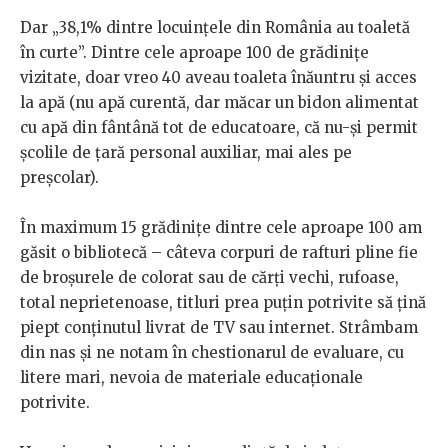
Dar „38,1% dintre locuinţele din România au toaletă
în curte”. Dintre cele aproape 100 de grădinițe
vizitate, doar vreo 40 aveau toaleta înăuntru și acces
la apă (nu apă curentă, dar măcar un bidon alimentat
cu apă din fântână tot de educatoare, că nu-și permit
școlile de țară personal auxiliar, mai ales pe
preșcolar).
În maximum 15 grădinițe dintre cele aproape 100 am
găsit o bibliotecă – câteva corpuri de rafturi pline fie
de broșurele de colorat sau de cărți vechi, rufoase,
total neprietenoase, titluri prea puțin potrivite să țină
piept conținutul livrat de TV sau internet. Strâmbam
din nas și ne notam în chestionarul de evaluare, cu
litere mari, nevoia de materiale educaționale
potrivite.