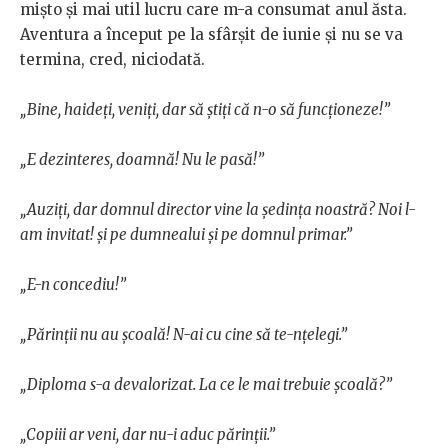
mișto și mai util lucru care m-a consumat anul ăsta.
Aventura a început pe la sfârșit de iunie și nu se va
termina, cred, niciodată.
„Bine, haideți, veniți, dar să știți că n-o să funcționeze!”
„E dezinteres, doamnă! Nu le pasă!”
„Auziți, dar domnul director vine la ședința noastră? Noi l-
am invitat! și pe dumnealui și pe domnul primar.”
„E-n concediu!”
„Părinții nu au școală! N-ai cu cine să te-nțelegi.”
„Diploma s-a devalorizat. La ce le mai trebuie școală?”
„Copiii ar veni, dar nu-i aduc părinții.”