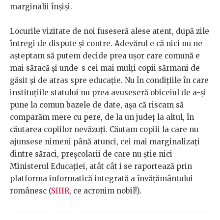
marginalii înșiși.
Locurile vizitate de noi fuseseră alese atent, după zile
întregi de dispute și contre. Adevărul e că nici nu ne
așteptam să putem decide prea ușor care comună e
mai săracă și unde-s cei mai mulți copii sărmani de
găsit și de atras spre educație. Nu în condițiile în care
instituțiile statului nu prea avuseseră obiceiul de a-și
pune la comun bazele de date, așa că riscam să
comparăm mere cu pere, de la un județ la altul, în
căutarea copiilor nevăzuți. Căutam copiii la care nu
ajunsese nimeni până atunci, cei mai marginalizați
dintre săraci, preșcolarii de care nu știe nici
Ministerul Educației, atât cât i se raportează prin
platforma informatică integrată a învățământului
românesc (
SIIIR
, ce acronim nobil!).