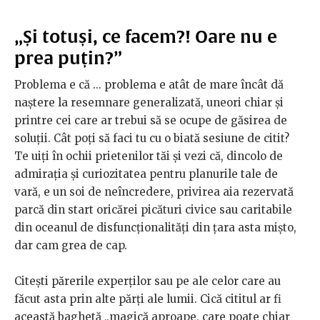
„Și totuși, ce facem?! Oare nu e
prea puțin?”
Problema e că ... problema e atât de mare încât dă
naștere la resemnare generalizată, uneori chiar și
printre cei care ar trebui să se ocupe de găsirea de
soluții. Cât poți să faci tu cu o biată sesiune de citit?
Te uiți în ochii prietenilor tăi și vezi că, dincolo de
admirația și curiozitatea pentru planurile tale de
vară, e un soi de neîncredere, privirea aia rezervată
parcă din start oricărei picături civice sau caritabile
din oceanul de disfuncționalități din țara asta mișto,
dar cam grea de cap.
Citești părerile experților sau pe ale celor care au
făcut asta prin alte părți ale lumii. Cică cititul ar fi
această baghetă „magică aproape, care poate chiar