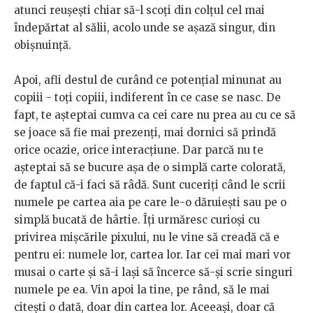
atunci reușești chiar să-l scoți din colțul cel mai
îndepărtat al sălii, acolo unde se așază singur, din
obișnuință.
Apoi, afli destul de curând ce potențial minunat au
copiii - toți copiii, indiferent în ce case se nasc. De
fapt, te așteptai cumva ca cei care nu prea au cu ce să
se joace să fie mai prezenți, mai dornici să prindă
orice ocazie, orice interacțiune. Dar parcă nu te
așteptai să se bucure așa de o simplă carte colorată,
de faptul că-i faci să râdă. Sunt cuceriți când le scrii
numele pe cartea aia pe care le-o dăruiești sau pe o
simplă bucată de hârtie. Îți urmăresc curioși cu
privirea mișcările pixului, nu le vine să creadă că e
pentru ei: numele lor, cartea lor. Iar cei mai mari vor
musai o carte și să-i lași să încerce să-și scrie singuri
numele pe ea. Vin apoi la tine, pe rând, să le mai
citești o dată, doar din cartea lor. Aceeași, doar că