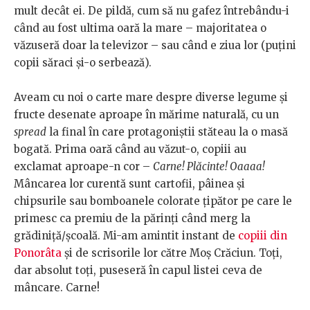
mult decât ei. De pildă, cum să nu gafez întrebându-i
când au fost ultima oară la mare – majoritatea o
văzuseră doar la televizor – sau când e ziua lor (puțini
copii săraci și-o serbează).
Aveam cu noi o carte mare despre diverse legume și
fructe desenate aproape în mărime naturală, cu un
spread
la final în care protagoniștii stăteau la o masă
bogată. Prima oară când au văzut-o, copiii au
exclamat aproape-n cor –
Carne! Plăcinte! Oaaaa!
Mâncarea lor curentă sunt cartofii, pâinea și
chipsurile sau bomboanele colorate țipător pe care le
primesc ca premiu de la părinți când merg la
grădiniță/școală. Mi-am amintit instant de
copiii din
Ponorâta
și de scrisorile lor către Moș Crăciun. Toți,
dar absolut toți, puseseră în capul listei ceva de
mâncare. Carne!