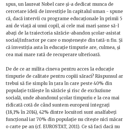
spus, un laureat Nobel care și-a dedicat munca de
cercetare ideii de investiție în capitalul uman - spune
că, dacă intervii cu programe educaționale în primii 5
ani de viață ai unui copil, ai cele mai mari șanse să-l
abați de la traiectoria sărăcie-abandon școlar-asistat
social/infractor pe care o moștenește din tată-n fiu. Și
că investiția asta în educație timpurie are, culmea, și
cea mai mare rată de recuperare ulterioară.
De de ce ar milita cineva pentru acces la educație
timpurie de calitate pentru copiii săraci? Răspunsul ar
trebui să fie simplu în țara în care peste 40% din
populație
trăieşte în sărăcie şi risc de excluziune
socială, unde abandonul școlar timpuriu e la cea mai
ridicată cotă de când suntem europeni integrați
(18,1% în 2014), 42% dintre locuitori sunt analfabeți
funcțional iar 70% din populație nu citește nici măcar
o carte pe an (cf. EUROSTAT, 2011). Ce să faci dacă nu