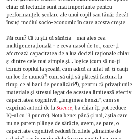
chiar că lecturile sunt mai importante pentru
performanțele școlare ale unui copil sau tânăr decât
însuși mediul socio-economic în care acesta crește.
Păi cum? Că tu știi că sărăcia - mai ales cea
multigenerațională - e ceva nasol de tot, care-ți
afectează capacitatea de a lua decizii raționale chiar
și dintre cele mai simple și… logice (cum să nu-ți
trimiți copilul la școală, cum adică ai uitat să-ți cauți
un loc de muncă?! cum să uiți să plătești factura la
timp, ce ai bani de penalizări?!), pentru că privațiunile
materiale și stresul legat de acestea limitează efectiv
capacitatea cognitivă, „lungimea benzii”, cum se
exprimă autorii de la
Science
, ba chiar îți pot reduce
IQ-ul cu 13 puncte). Nota bene: până și noi, ăștia care
nu ne putem plânge de sărăcie, avem, se pare, o
capacitate cognitivă redusă în zilele „dinainte de
salariu” sau în perioadele în care venitul nu are o