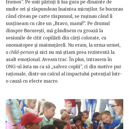
frumos”. Pe unii părinți îi lua gura pe dinainte de
multe ori și răspundeau înaintea micuților. Se bucurau
când citeau pe carte răspunsul, se rușinau când îi
susțineam cu câte un „Bravo, mami!”. Pe drumul
dinspre București, mă gândisem cu groază la
sesiunile de citit copilării din cărți colorate, cu
onomatopee și maimuțăreli. Nu eram, la urma urmei,
a
child-person
și nici nu mă știam prea rezistentă la
asalt emoțional. Aveam trac. În plus, intrasem în
ONG-ul ăsta nu ca să „salvez copiii”, ci din motive pur
raționale, dintr-un calcul al impactului potențial într-
o cauză cu efecte macro.