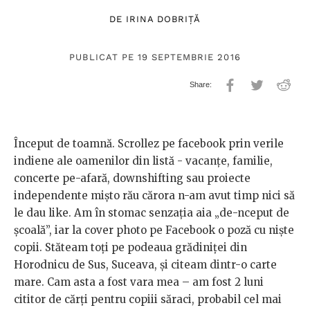
DE
IRINA DOBRIȚĂ
PUBLICAT PE 19 SEPTEMBRIE 2016
Început de toamnă. Scrollez pe facebook prin verile
indiene ale oamenilor din listă - vacanțe, familie,
concerte pe-afară, downshifting sau proiecte
independente mișto rău cărora n-am avut timp nici să
le dau
like. Am în stomac senzația aia „de-nceput de
școală”, iar la cover photo pe Facebook o poză cu niște
copii. Stăteam toți pe podeaua grădiniței din
Horodnicu de Sus, Suceava, și citeam dintr-o carte
mare. Cam asta a fost vara mea – am fost 2 luni
cititor de cărți pentru copiii săraci, probabil cel mai