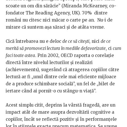
scoate un om din sărăcie” (Miranda McKearney, co-
fondator The Reading Agency, UK). 70% dintre
români nu citesc nici măcar o carte pe an. Nu-i de
mirare că suntem așa săraci și de atâta vreme.
Cică întrebarea nu e deloc
de ce să citești
, nici
de ce
merită să promovezi lectura în mediile defavorizate
, ci
cum
faci toate astea
. Prin 2002, OECD raporta o corelație
directă între nivelul lecturilor și realizări
(achievements), sugerând că atragerea copiilor către
lectură ar fi „unul dintre cele mai eficiente mijloace
de a produce schimbare socială”, un fel de „bilet de
iertare când ai pornit-o cu stângu-n viață”.
Acest simplu citit, deprins la vârstă fragedă, are un
impact atât de mare asupra dezvoltării cognitive a
copiilor, încât se reflectă pozitiv și în performanțele
lor în științele exacte precum matematica. Se spune