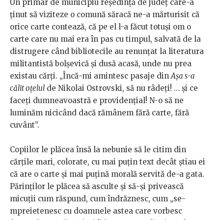
Un primar de municipiu reședință de județ care-a
ținut să viziteze o comună săracă ne-a mărturisit că
orice carte contează, că pe el l-a făcut totuși om o
carte care nu mai era în pas cu timpul, salvată de la
distrugere când bibliotecile au renunțat la literatura
militantistă bolșevică și dusă acasă, unde nu prea
existau cărți. „Încă-mi amintesc pasaje din
Așa s-a
călit oțelul
de Nikolai Ostrovski, să nu râdeți! … și ce
faceți dumneavoastră e providențial! N-o să ne
luminăm nicicând dacă rămânem fără carte, fără
cuvânt”.
Copiilor le plăcea însă la nebunie să le citim din
cărțile mari, colorate, cu mai puțin text decât știau ei
că are o carte și mai puțină morală servită de-a gata.
Părinților le plăcea să asculte și să-și privească
micuții cum răspund, cum îndrăznesc, cum „se-
mpreietenesc cu doamnele astea care vorbesc