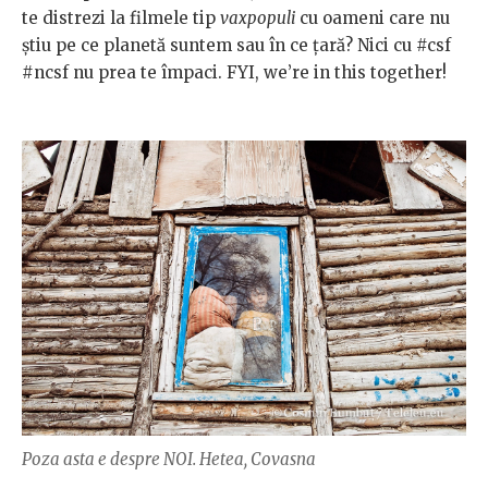
te distrezi la filmele tip
vaxpopuli
cu oameni care nu
știu pe ce planetă suntem sau în ce țară? Nici cu #csf
#ncsf nu prea te împaci. FYI, we’re in this together!
Poza asta e despre NOI. Hetea, Covasna