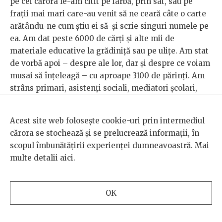
pe cei cărora le-am citit pe iarbă, prin sat, sau pe
frații mai mari care-au venit să ne ceară câte o carte
arătându-ne cum știu ei să-și scrie singuri numele pe
ea. Am dat peste 6000 de cărți și alte mii de
materiale educative la grădiniță sau pe ulițe. Am stat
de vorbă apoi – despre ale lor, dar și despre ce voiam
musai să înțeleagă – cu aproape 3100 de părinți. Am
strâns primari, asistenți sociali, mediatori școlari,
directori de școală, educatori și învățători din 99 de
comune pentru a afla care-i baiul cu educația și de
Acest site web folosește cookie-uri prin intermediul
unde-ar putea veni schimbarea. Am dat concluziile
cărora se stochează și se prelucrează informații, în
mai departe către autoritățile județene, am arătat cu
scopul îmbunătățirii experienței dumneavoastră. Mai
cifre care sunt nevoile și unde sunt urgențele. Pe
multe detalii
aici
.
ultimul slide al fiecarui powerpoint erau fotografii ale
copiilor ținând strâns în brațe cartea primită cadou.
Nu l-am putut înregistra pe băiețelul care a venit să
OK
spună mulțumesc împins un pic de la spate de-o
mămică rușinată.