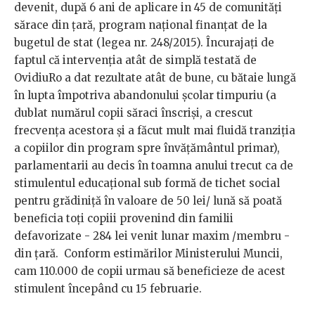
devenit, după 6 ani de aplicare in 45 de comunități
sărace din țară, program național finanțat de la
bugetul de stat (legea nr. 248/2015). Încurajați de
faptul că intervenția atât de simplă testată de
OvidiuRo a dat rezultate atât de bune, cu bătaie lungă
în lupta împotriva abandonului școlar timpuriu (a
dublat numărul copii săraci înscriși, a crescut
frecvența acestora și a făcut mult mai fluidă tranziția
a copiilor din program spre învățământul primar),
parlamentarii au decis în toamna anului trecut ca de
stimulentul educațional sub formă de tichet social
pentru grădiniță în valoare de 50 lei/ lună să poată
beneficia toți copiii provenind din familii
defavorizate - 284 lei venit lunar maxim /membru -
din țară. Conform estimărilor Ministerului Muncii,
cam 110.000 de copii urmau să beneficieze de acest
stimulent începând cu 15 februarie.