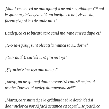
„Vaaai, ce bine că ne mai ajutați și pe noi cu grădinița. Că noi
le spunem, da’ degeaba! S-au învățat cu noi, zic da-da,
facem și apoi ia-i de unde nu-s.”
Haideți, că ei se bucură tare când mai vine cineva după ei.”
„N-o să-i găsiți, sunt plecați la muncă sau … dorm.”
„Ce le dați? O carte?! …. să fim serioși!”
„Și fructe? Bine, așa mai merge.”
„Auziți, nu ne spuneți dumneavoastră cum să ne faceți
treaba. Dar veniți, vedeți dumneavoastră!”
„Marta, care sunteți pe la grădiniță? să le deschideți și
doamnelor că vor să facă acțiunea cu copiii! … se joacă, ce