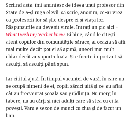
Scriind asta, îmi amintesc de ideea unui profesor din
State de a-și ruga elevii să scrie, anonim, ce-ar vrea
ca profesorii lor să știe despre ei și viața lor.
Răspunsurile au devenit virale.
Intrați un pic aici -
What I wish my teacher knew
.
Ei bine, când le citești
atent copiilor din comunitățile sărace, ai ocazia să afli
mai multe decât pot ei să spună, uneori mai mult
chiar decât ar suporta foaia. Și e foarte important să
asculți, să asculți până spun.
Iar cititul ajută. În timpul vacanței de vară, în care nu
se ocupă nimeni de ei, copiii săraci uită și ce-au aflat
cât au frecventat școala sau grădinița. Nu merg în
tabere, nu au cărți și nici adulți care să stea cu ei la
povești. Vara e sezon de munci cu ziua și de făcut un
ban.