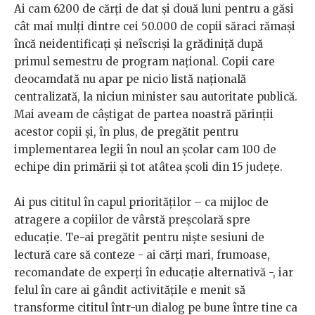
Ai cam 6200 de cărți de dat și două luni pentru a găsi
cât mai mulți dintre cei 50.000 de copii săraci rămași
încă neidentificați și neîscriși la grădiniță după
primul semestru de program național. Copii care
deocamdată nu apar pe nicio listă națională
centralizată, la niciun minister sau autoritate publică.
Mai aveam de câștigat de partea noastră părinții
acestor copii și, în plus, de pregătit pentru
implementarea legii în noul an școlar cam 100 de
echipe din primării și tot atâtea școli din 15 județe.
Ai pus cititul în capul priorităților – ca mijloc de
atragere a copiilor de vârstă preșcolară spre
educație. Te-ai pregătit pentru niște sesiuni de
lectură care să conteze - ai cărți mari, frumoase,
recomandate de experți în educație alternativă -, iar
felul în care ai gândit activitățile e menit să
transforme cititul într-un dialog pe bune între tine ca