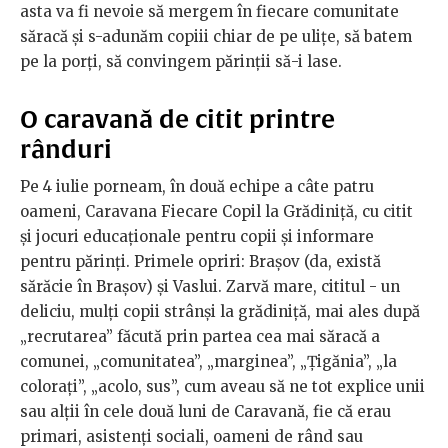
asta va fi nevoie să mergem în fiecare comunitate
săracă și s-adunăm copiii chiar de pe ulițe, să batem
pe la porți, să convingem părinții să-i lase.
O caravană de citit printre
rânduri
Pe 4 iulie porneam, în două echipe a câte patru
oameni, Caravana Fiecare Copil la Grădiniță, cu citit
și jocuri educaționale pentru copii și informare
pentru părinți. Primele opriri: Brașov (da, există
sărăcie în Brașov) și Vaslui. Zarvă mare, cititul - un
deliciu, mulți copii strânși la grădiniță, mai ales după
„recrutarea” făcută prin partea cea mai săracă a
comunei, „comunitatea”, „marginea”, „Țigănia”, „la
colorați”, „acolo, sus”, cum aveau să ne tot explice unii
sau alții în cele două luni de Caravană, fie că erau
primari, asistenți sociali, oameni de rând sau