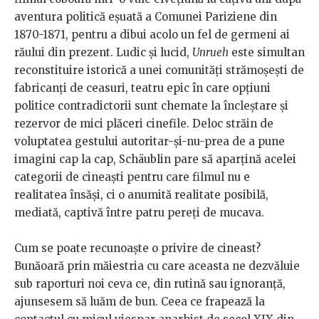
aventura politică eșuată a Comunei Pariziene din
1870-1871, pentru a dibui acolo un fel de germeni ai
răului din prezent. Ludic și lucid,
Unrueh
este simultan
reconstituire istorică a unei comunități strămoșești de
fabricanți de ceasuri, teatru epic în care opțiuni
politice contradictorii sunt chemate la încleștare și
rezervor de mici plăceri cinefile. Deloc străin de
voluptatea gestului autoritar-și-nu-prea de a pune
imagini cap la cap, Schäublin pare să aparțină acelei
categorii de cineaști pentru care filmul nu e
realitatea însăși, ci o anumită realitate posibilă,
mediată, captivă între patru pereți de mucava.
Cum se poate recunoaște o privire de cineast?
Bunăoară prin măiestria cu care aceasta ne dezvăluie
sub raporturi noi ceva ce, din rutină sau ignoranță,
ajunsesem să luăm de bun. Ceea ce frapează la