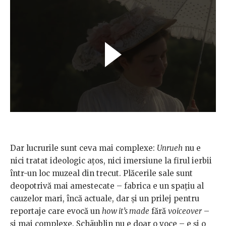
Dar lucrurile sunt ceva mai complexe:
Unrueh
nu e
nici tratat ideologic ațos, nici imersiune la firul ierbii
într-un loc muzeal din trecut. Plăcerile sale sunt
deopotrivă mai amestecate – fabrica e un spațiu al
cauzelor mari, încă actuale, dar și un prilej pentru
reportaje care evocă un
how it’s made
fără
voiceover
–
și mai complexe. Schäublin nu e doar o voce – e și o