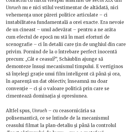
contactul cu micul viespar anarhist de secol XIX din
Unrueh
nu e nici stilul vestimentar de altădată, nici
vehemența unor păreri politice articulate – ci
instabilitatea fundamentală a orei exacte. Era nevoie
de un cineast – unul adevărat – pentru a ne arăta
cum efectul de epocă nu stă în mari eforturi de
scenografie – ci în detalii care țin de unghiul din care
privim. Pornind de la o întrebare perfect inocentă
precum: „Cât e ceasul?”, Schäublin ajunge să
demonteze însuși mecanismul timpului. E vertiginos
să înțelegi grație unui film inteligent că până și ora,
în aparență un dat obiectiv, înseamnă nu doar
convenție – ci și o valoare politică prin care se
cimentează dominația și opresiunea.
Altfel spus,
Unrueh
– cu ceasornicăria sa
polisemantică, ce se întinde de la mecanismul
ceasului filmat la plan-detaliu și până la controlul