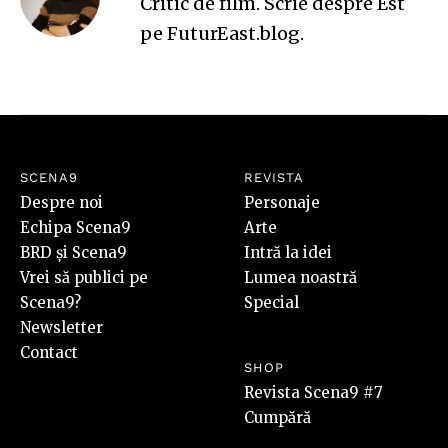
Critic de film. Scrie despre Est
pe
FuturEast.blog
.
SCENA9
REVISTA
Despre noi
Personaje
Echipa Scena9
Arte
BRD și Scena9
Intră la idei
Vrei să publici pe
Lumea noastră
Scena9?
Special
Newsletter
Contact
SHOP
Revista Scena9 #7
Cumpără