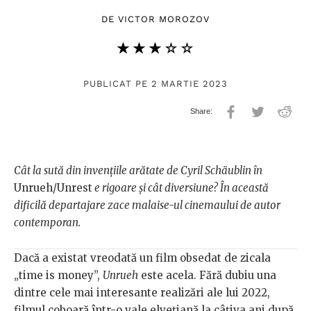
DE
VICTOR MOROZOV
★★★★★
☆☆☆☆☆
PUBLICAT PE 2 MARTIE 2023
Cât la sută din invențiile arătate de Cyril Schäublin în
Unrueh/Unrest
e rigoare și cât diversiune? În această
dificilă departajare zace malaise-ul cinemaului de autor
contemporan.
Dacă a existat vreodată un film obsedat de zicala
„time is money”,
Unrueh
este acela. Fără dubiu una
dintre cele mai interesante realizări ale lui 2022,
filmul coboară într-o vale elvețiană la câțiva ani după