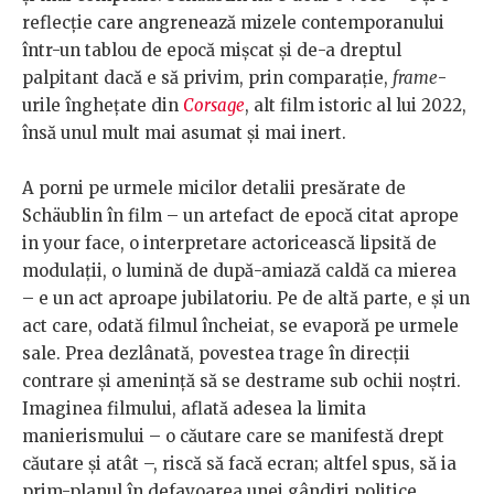
reflecție care angrenează mizele contemporanului
într-un tablou de epocă mișcat și de-a dreptul
palpitant dacă e să privim, prin comparație,
frame
-
urile înghețate din
Corsage
, alt film istoric al lui 2022,
însă unul mult mai asumat și mai inert.
A porni pe urmele micilor detalii presărate de
Schäublin în film – un artefact de epocă citat aprope
in your face, o interpretare actoricească lipsită de
modulații, o lumină de după-amiază caldă ca mierea
– e un act aproape jubilatoriu. Pe de altă parte, e și un
act care, odată filmul încheiat, se evaporă pe urmele
sale. Prea dezlânată, povestea trage în direcții
contrare și amenință să se destrame sub ochii noștri.
Imaginea filmului, aflată adesea la limita
manierismului – o căutare care se manifestă drept
căutare și atât –, riscă să facă ecran; altfel spus, să ia
prim-planul în defavoarea unei gândiri politice