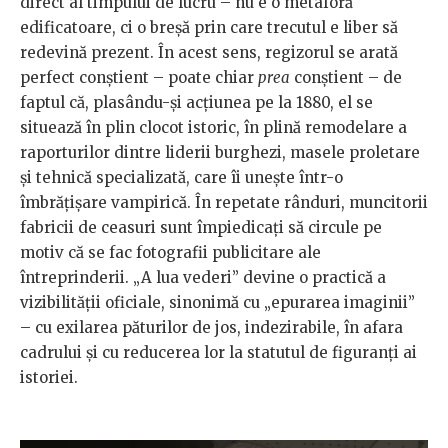
direct al timpului de lucru – nu e o metaforă
edificatoare, ci o breșă prin care trecutul e liber să
redevină prezent. În acest sens, regizorul se arată
perfect conștient – poate chiar
prea
conștient – de
faptul că, plasându-și acțiunea pe la 1880, el se
situează în plin clocot istoric, în plină remodelare a
raporturilor dintre liderii burghezi, masele proletare
și tehnică specializată, care îi unește într-o
îmbrățișare vampirică. În repetate rânduri, muncitorii
fabricii de ceasuri sunt împiedicați să circule pe
motiv că se fac fotografii publicitare ale
întreprinderii. „A lua vederi” devine o practică a
vizibilității oficiale, sinonimă cu „epurarea imaginii”
– cu exilarea păturilor de jos, indezirabile, în afara
cadrului și cu reducerea lor la statutul de figuranți ai
istoriei.