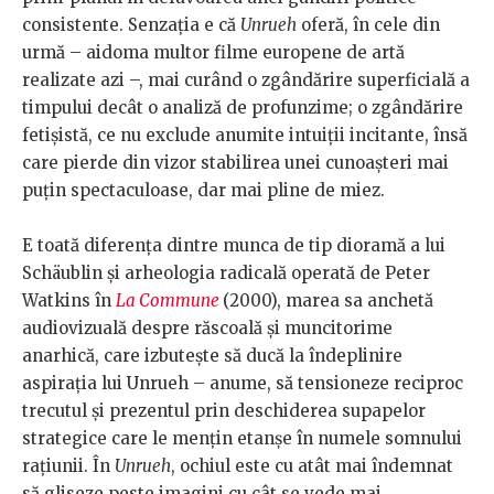
consistente. Senzația e că
Unrueh
oferă, în cele din
urmă – aidoma multor filme europene de artă
realizate azi –, mai curând o zgândărire superficială a
timpului decât o analiză de profunzime; o zgândărire
fetișistă, ce nu exclude anumite intuiții incitante, însă
care pierde din vizor stabilirea unei cunoașteri mai
puțin spectaculoase, dar mai pline de miez.
E toată diferența dintre munca de tip dioramă a lui
Schäublin și arheologia radicală operată de Peter
Watkins în
La Commune
(2000), marea sa anchetă
audiovizuală despre răscoală și muncitorime
anarhică, care izbutește să ducă la îndeplinire
aspirația lui Unrueh – anume, să tensioneze reciproc
trecutul și prezentul prin deschiderea supapelor
strategice care le mențin etanșe în numele somnului
rațiunii. În
Unrueh
, ochiul este cu atât mai îndemnat
să gliseze peste imagini cu cât se vede mai