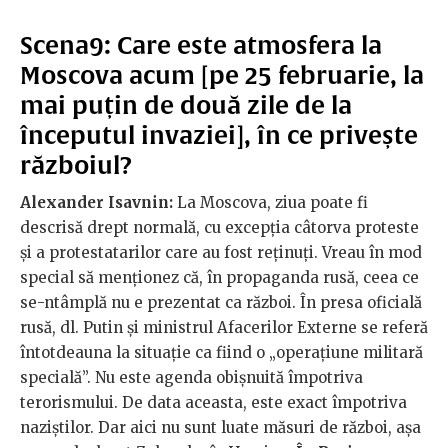
Scena9: Care este atmosfera la
Moscova acum [pe 25 februarie, la
mai puțin de două zile de la
începutul invaziei], în ce privește
războiul?
Alexander Isavnin:
La Moscova, ziua poate fi
descrisă drept normală, cu excepția câtorva proteste
și a protestatarilor care au fost reținuți. Vreau în mod
special să menționez că, în propaganda rusă, ceea ce
se-ntâmplă nu e prezentat ca război. În presa oficială
rusă, dl. Putin și ministrul Afacerilor Externe se referă
întotdeauna la situație ca fiind o „operațiune militară
specială”. Nu este agenda obișnuită împotriva
terorismului. De data aceasta, este exact împotriva
naziștilor. Dar aici nu sunt luate măsuri de război, așa