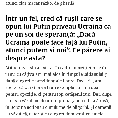
atunci clar măcar război de gherilă.
Într-un fel, cred că rușii care se
opun lui Putin priveau Ucraina ca
pe un soi de speranță: „Dacă
Ucraina poate face față lui Putin,
atunci putem și noi”. Ce părere ai
despre asta?
Atitudinea asta a existat în cadrul opoziției ruse în
urmă cu câțiva ani, mai ales în timpul Maidanului și
după alegerile prezidențiale libere. Deci, da, am
sperat că Ucraina va fi un exemplu bun, nu doar
pentru opoziție, ci pentru toți cetățenii ruși. Dar, după
cum s-a văzut, nu doar din propaganda oficială rusă,
în Ucraina acționau o mulțime de oligarhi. Și oamenii
au văzut că, chiar și cu alegeri democratice, unele