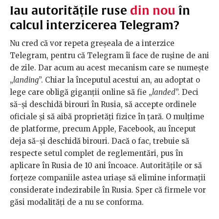
Iau autoritățile ruse
din nou
în
calcul interzicerea Telegram?
Nu cred că vor repeta greșeala de a interzice
Telegram, pentru că Telegram îi face de rușine de ani
de zile. Dar acum au acest mecanism care se numește
„
landing
”. Chiar la începutul acestui an, au adoptat o
lege care obligă giganții online să fie „
landed
”. Deci
să-și deschidă birouri în Rusia, să accepte ordinele
oficiale și să aibă proprietăți fizice în țară. O mulțime
de platforme, precum Apple, Facebook, au început
deja să-și deschidă birouri. Dacă o fac, trebuie să
respecte setul complet de reglementări, pus în
aplicare în Rusia de 10 ani încoace. Autoritățile or să
forțeze companiile astea uriașe să elimine informații
considerate indezirabile în Rusia. Sper că firmele vor
găsi modalități de a nu se conforma.