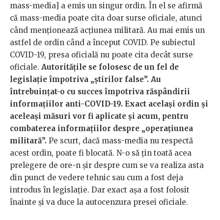
mass-media] a emis un singur ordin. În el se afirmă
că mass-media poate cita doar surse oficiale, atunci
când menționează acțiunea militară. Au mai emis un
astfel de ordin când a început COVID. Pe subiectul
COVID-19, presa oficială nu poate cita decât surse
oficiale.
Autoritățile se folosesc de un fel de
legislație împotriva „știrilor false”. Au
întrebuințat-o cu succes împotriva răspândirii
informațiilor anti-COVID-19. Exact același ordin și
aceleași măsuri vor fi aplicate și acum, pentru
combaterea informațiilor despre „operațiunea
militară”.
Pe scurt, dacă mass-media nu respectă
acest ordin, poate fi blocată. N-o să țin toată acea
prelegere de ore-n șir despre cum se va realiza asta
din punct de vedere tehnic sau cum a fost deja
introdus în legislație. Dar exact așa a fost folosit
înainte și va duce la autocenzura presei oficiale.