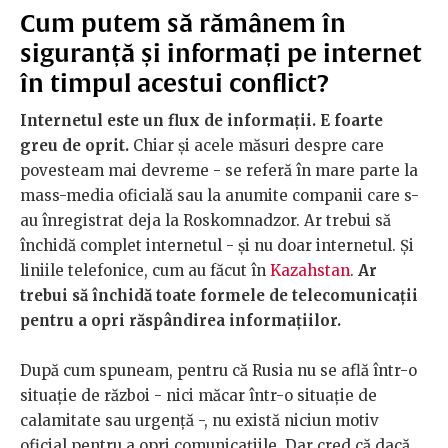
Cum putem să rămânem în
siguranță și informați pe internet
în timpul acestui conflict?
Internetul este un flux de informații. E foarte
greu de oprit.
Chiar și acele măsuri despre care
povesteam mai devreme - se referă în mare parte la
mass-media oficială sau la anumite companii care s-
au înregistrat deja la Roskomnadzor. Ar trebui să
închidă complet internetul - și nu doar internetul. Și
liniile telefonice, cum au făcut în
Kazahstan
.
Ar
trebui să închidă toate formele de telecomunicații
pentru a opri răspândirea informațiilor.
După cum spuneam, pentru că Rusia nu se află într-o
situație de război - nici măcar într-o situație de
calamitate sau urgență -, nu există niciun motiv
oficial pentru a opri comunicațiile. Dar cred că dacă