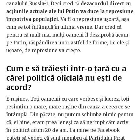
canalului Russia-1. Deci cred că
dezacordul direct cu
acțiunile actuale ale lui Putin va duce la represiune
împotriva populației
. Va fi o represiune ușoară, așa
cum se tot întâmplă în ultima vreme. Dar cred că
pentru că mult mai mulți oameni îl dezaprobă acum
pe Putin, răspândirea unor astfel de forme, fie ele și
ușoare, de represiune va crește.
Cum e să trăiești într-o țară cu a
cărei politică oficială nu ești de
acord?
E rușinos. Toți oamenii cu care vorbesc și lucrez, toți
resimțim o mare, mare rușine din cauza a ceea ce se
întâmplă. Din păcate, nu putem schimba nimic pentru
că, ei bine, eram prea leneși ca să ne implicăm activ
în politică acum 20 de ani. La mine pe Facebook
puteți să vedeți că sunt membru al Partidului Pirat