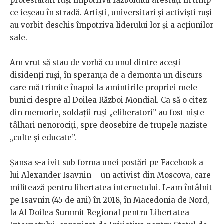
protestatari ruși împotriva războiului arestați în timp
ce ieșeau în stradă. Artiști, universitari și activiști ruși
au vorbit deschis împotriva liderului lor și a acțiunilor
sale.
Am vrut să stau de vorbă cu unul dintre acești
disidenți ruși, în speranța de a demonta un discurs
care mă trimite înapoi la amintirile propriei mele
bunici despre al Doilea Război Mondial. Ca să o citez
din memorie, soldații ruși „eliberatori” au fost niște
tâlhari nenorociți, spre deosebire de trupele naziste
„culte și educate”.
Șansa s-a ivit sub forma unei postări pe Facebook a
lui Alexander Isavnin – un activist din Moscova, care
militează pentru libertatea internetului. L-am întâlnit
pe Isavnin (45 de ani) în 2018, în Macedonia de Nord,
la Al Doilea Summit Regional pentru Libertatea