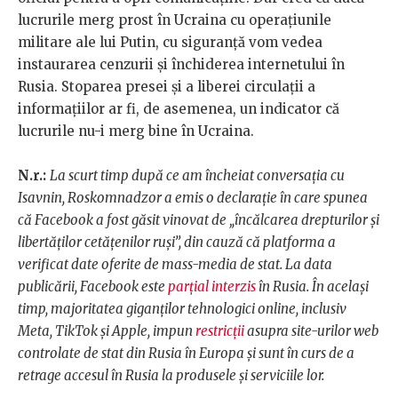
lucrurile merg prost în Ucraina cu operațiunile
militare ale lui Putin, cu siguranță vom vedea
instaurarea cenzurii și închiderea internetului în
Rusia. Stoparea presei și a liberei circulații a
informațiilor ar fi, de asemenea, un indicator că
lucrurile nu-i merg bine în Ucraina.
N.r.:
La scurt timp după ce am încheiat conversația cu
Isavnin, Roskomnadzor a emis o declarație în care spunea
că Facebook a fost găsit vinovat de „încălcarea drepturilor și
libertăților cetățenilor ruși”, din cauză că platforma a
verificat date oferite de mass-media de stat. La data
publicării, Facebook este
parțial interzis
în Rusia. În același
timp, majoritatea giganților tehnologici online, inclusiv
Meta, TikTok și Apple, impun
restricții
asupra site-urilor web
controlate de stat din Rusia în Europa și sunt în curs de a
retrage accesul în Rusia la produsele și serviciile lor.