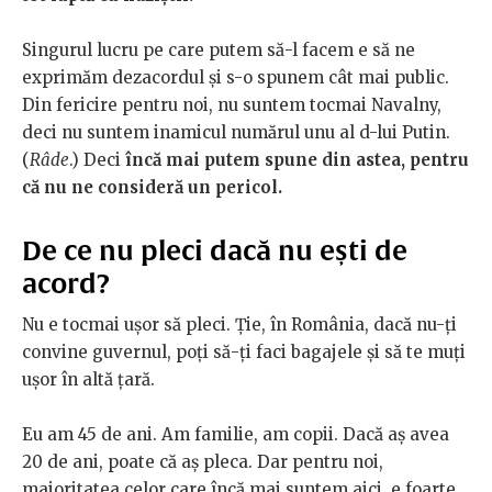
Singurul lucru pe care putem să-l facem e să ne
exprimăm dezacordul și s-o spunem cât mai public.
Din fericire pentru noi, nu suntem tocmai Navalny,
deci nu suntem inamicul numărul unu al d-lui Putin.
(
Râde
.) Deci
încă mai putem spune din astea, pentru
că nu ne consideră un pericol.
De ce nu pleci dacă nu ești de
acord?
Nu e tocmai ușor să pleci. Ție, în România, dacă nu-ți
convine guvernul, poți să-ți faci bagajele și să te muți
ușor în altă țară.
Eu am 45 de ani. Am familie, am copii. Dacă aș avea
20 de ani, poate că aș pleca. Dar pentru noi,
majoritatea celor care încă mai suntem aici, e foarte