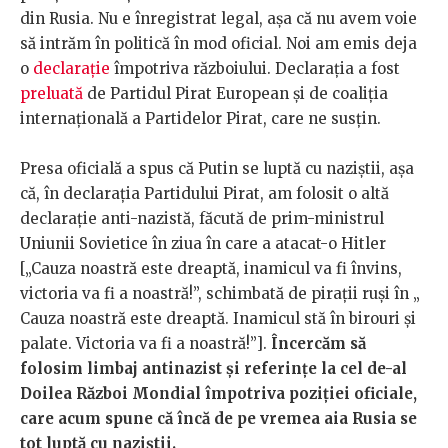
din Rusia. Nu e înregistrat legal, așa că nu avem voie
să intrăm în politică în mod oficial. Noi am emis deja
o
declarație
împotriva războiului. Declarația a fost
preluată
de Partidul Pirat European și de coaliția
internațională a Partidelor Pirat, care ne susțin.
Presa oficială a spus că Putin se luptă cu naziștii, așa
că, în declarația Partidului Pirat, am folosit o altă
declarație anti-nazistă, făcută de prim-ministrul
Uniunii Sovietice în ziua în care a atacat-o Hitler
[„Cauza noastră este dreaptă, inamicul va fi învins,
victoria va fi a noastră!”, schimbată de pirații ruși în „​​
Cauza noastră este dreaptă. Inamicul stă în birouri și
palate. Victoria va fi a noastră!”].
Încercăm să
folosim limbaj antinazist și referințe la cel de-al
Doilea Război Mondial împotriva poziției oficiale,
care acum spune că încă de pe vremea aia Rusia se
tot luptă cu naziștii.