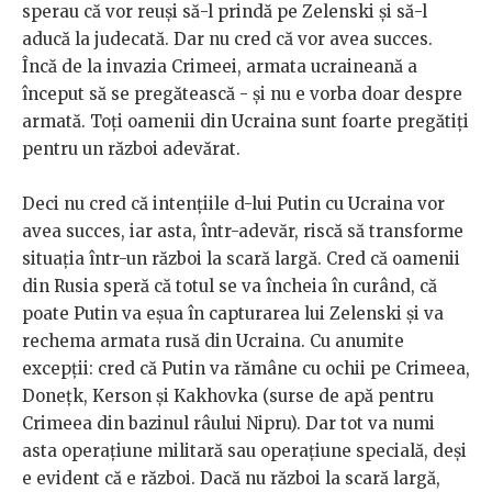
sperau că vor reuși să-l prindă pe Zelenski și să-l
aducă la judecată. Dar nu cred că vor avea succes.
Încă de la invazia Crimeei, armata ucraineană a
început să se pregătească - și nu e vorba doar despre
armată. Toți oamenii din Ucraina sunt foarte pregătiți
pentru un război adevărat.
Deci nu cred că intențiile d-lui Putin cu Ucraina vor
avea succes, iar asta, într-adevăr, riscă să transforme
situația într-un război la scară largă. Cred că oamenii
din Rusia speră că totul se va încheia în curând, că
poate Putin va eșua în capturarea lui Zelenski și va
rechema armata rusă din Ucraina. Cu anumite
excepții: cred că Putin va rămâne cu ochii pe Crimeea,
Donețk, Kerson și Kakhovka (surse de apă pentru
Crimeea din bazinul râului Nipru). Dar tot va numi
asta operațiune militară sau operațiune specială, deși
e evident că e război. Dacă nu război la scară largă,