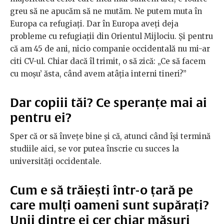
greu să ne apucăm să ne mutăm. Ne putem muta în
Europa ca refugiați. Dar în Europa aveți deja
probleme cu refugiații din Orientul Mijlociu. Și pentru
că am 45 de ani, nicio companie occidentală nu mi-ar
citi CV-ul. Chiar dacă îl trimit, o să zică: „Ce să facem
cu moșu’ ăsta, când avem atâția interni tineri?”
Dar copiii tăi? Ce speranțe mai ai
pentru ei?
Sper că or să învețe bine și că, atunci când își termină
studiile aici, se vor putea înscrie cu succes la
universități occidentale.
Cum e să trăiești într-o țară pe
care mulți oameni sunt supărați?
Unii dintre ei cer chiar măsuri