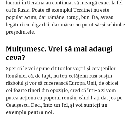
lucruri în Ucraina au continuat să meargă exact la fel
ca în Rusia. Poate că exemplul Ucrainei nu este
popular acum, dar rămâne, totuși, bun. Da, aveau
legături cu oligarhii, dar măcar au putut să-și schimbe
președintele.
Mulțumesc. Vrei să mai adaugi
ceva?
Sper că le vei spune cititorilor voștri și cetățenilor
României că, de fapt, nu toți cetățenii ruși susțin
războiul și vor să cucerească Europa. Unii, de obicei
cei foarte tineri din opoziție, cred că într-o zi vom
putea acționa ca poporul român, când l-ați dat jos pe
Ceaușescu. Deci,
într-un fel, și voi sunteți un
exemplu pentru noi.