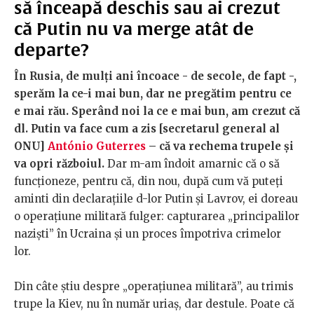
să înceapă deschis sau ai crezut
că Putin nu va merge atât de
departe?
În Rusia, de mulți ani încoace - de secole, de fapt -,
sperăm la ce-i mai bun, dar ne pregătim pentru ce
e mai rău. Sperând noi la ce e mai bun, am crezut că
dl. Putin va face cum a zis [secretarul general al
ONU]
António Guterres
– că va rechema trupele și
va opri războiul.
Dar m-am îndoit amarnic că o să
funcționeze, pentru că, din nou, după cum vă puteți
aminti din declarațiile d-lor Putin și Lavrov, ei doreau
o operațiune militară fulger: capturarea „principalilor
naziști” în Ucraina și un proces împotriva crimelor
lor.
Din câte știu despre „operațiunea militară”, au trimis
trupe la Kiev, nu în număr uriaș, dar destule. Poate că