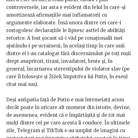
controversele, iar asta e evident din felul în care-și
amortizează afirmațiile mai inflamatorii cu
argumente elaborate. Însă unora dintre cei care-i
rostogolesc declarațiile le lipsesc astfel de abilități
retorice. A fost șocant să-i văd pe conaționalii mei
ajutându-i pe ucraineni, în același timp în care unii
dintre ei i-au catalogat fără discernământ pe toți rușii
drept asupritori, tirani, invadatori, brute și, în
general, încarnarea stereotipului de violator slav (pe
care îl folosește și Žižek împotriva lui Putin, în eseul
citat mai sus).
Deși antipatia față de Putin e mai întemeiată acum
decât poate în ​​oricare alt moment din istorie, devine,
de asemenea, evident că e împărtășită și de tot mai
mulți dintre cei pe care acesta îi conduce. În ultimele
zile, Telegram și TikTok s-au umplut de imagini cu