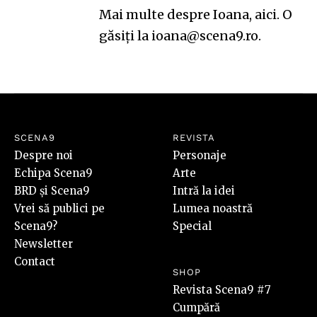
Mai multe despre Ioana,
aici
. O
găsiți la ioana@scena9.ro.
SCENA9
REVISTA
Despre noi
Personaje
Echipa Scena9
Arte
BRD și Scena9
Intră la idei
Vrei să publici pe
Lumea noastră
Scena9?
Special
Newsletter
Contact
SHOP
Revista Scena9 #7
Cumpără