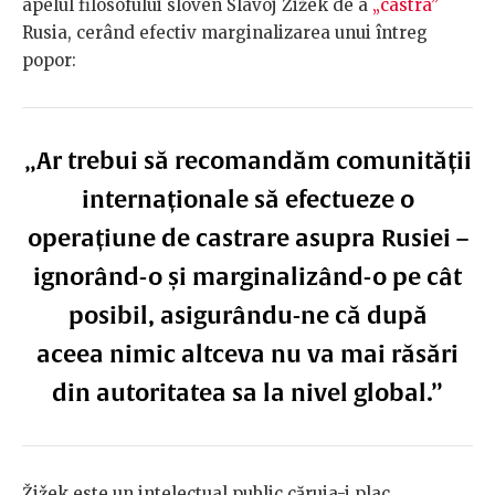
apelul filosofului sloven Slavoj Žižek de a
„castra”
Rusia, cerând efectiv marginalizarea unui întreg
popor:
„Ar trebui să recomandăm comunității
internaționale să efectueze o
operațiune de castrare asupra Rusiei –
ignorând-o și marginalizând-o pe cât
posibil, asigurându-ne că după
aceea nimic altceva nu va mai răsări
din autoritatea sa la nivel global.”
Žižek este un intelectual public căruia-i plac