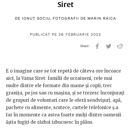
Siret
DE
IONUȚ SOCIU
, FOTOGRAFII DE
MARIN RAICA
PUBLICAT PE 26 FEBRUARIE 2022
E o imagine care se tot repetă de câteva ore încoace
aici, la Vama Siret: familii de ucraineni, cele mai
multe dintre ele formate din mame și copii, trec
granița, pe jos sau cu mașina, și se trezesc înconjurați
de grupuri de voluntari care le oferă sendvișuri, apă,
pachete cu alimente, scutece, cartele telefonice ș.a.
Iar în momente ca astea foarte mulți dintre oamenii
ăștia fugiți de război izbucnesc în plâns.