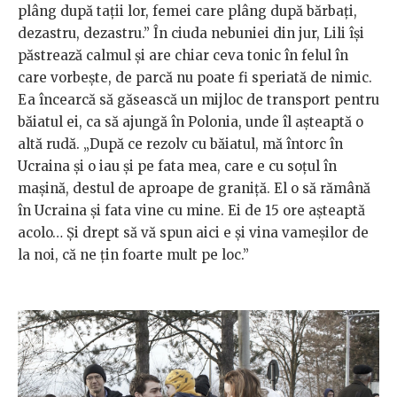
plâng după tații lor, femei care plâng după bărbați,
dezastru, dezastru.” În ciuda nebuniei din jur, Lili își
păstrează calmul și are chiar ceva tonic în felul în
care vorbește, de parcă nu poate fi speriată de nimic.
Ea încearcă să găsească un mijloc de transport pentru
băiatul ei, ca să ajungă în Polonia, unde îl așteaptă o
altă rudă. „După ce rezolv cu băiatul, mă întorc în
Ucraina și o iau și pe fata mea, care e cu soțul în
mașină, destul de aproape de graniță. El o să rămână
în Ucraina și fata vine cu mine. Ei de 15 ore așteaptă
acolo… Și drept să vă spun aici e și vina vameșilor de
la noi, că ne țin foarte mult pe loc.”