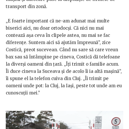
transport din zonă.
„E foarte important că ne-am adunat mai multe
biserici aici, nu doar ortodocși. Că nici nu mai
contează așa ceva în clipele astea, nu mai se fac
diferențe. Suntem aici să ajutăm împreună”, zice
Costică, preot sucevean. Când nu sare să care vreun
bax sau să întâmpine pe cineva, Costică dă telefoane
la diverși oameni din țară. „Îți trimit o familie acum.
Îi duce cineva la Suceava și de acolo îi ia altă mașină”,
îi spune el la telefon cuiva din Cluj. „Îi trimit pe
oameni unde pot: la Cluj, la Iași, peste tot unde am eu
cunoscuții mei.”