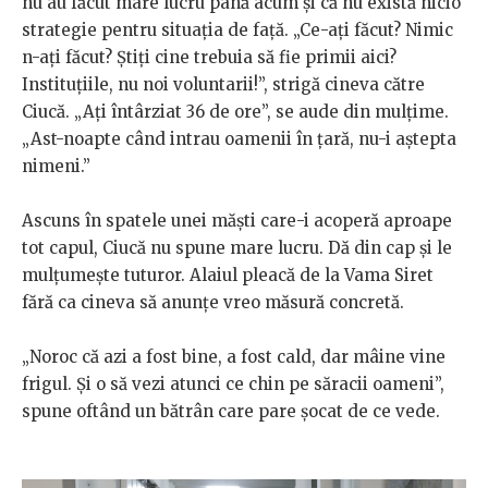
nu au făcut mare lucru până acum și că nu există nicio
strategie pentru situația de față. „Ce-ați făcut? Nimic
n-ați făcut? Știți cine trebuia să fie primii aici?
Instituțiile, nu noi voluntarii!”, strigă cineva către
Ciucă. „Ați întârziat 36 de ore”, se aude din mulțime.
„Ast-noapte când intrau oamenii în țară, nu-i aștepta
nimeni.”
Ascuns în spatele unei măști care-i acoperă aproape
tot capul, Ciucă nu spune mare lucru. Dă din cap și le
mulțumește tuturor. Alaiul pleacă de la Vama Siret
fără ca cineva să anunțe vreo măsură concretă.
„Noroc că azi a fost bine, a fost cald, dar mâine vine
frigul. Și o să vezi atunci ce chin pe săracii oameni”,
spune oftând un bătrân care pare șocat de ce vede.