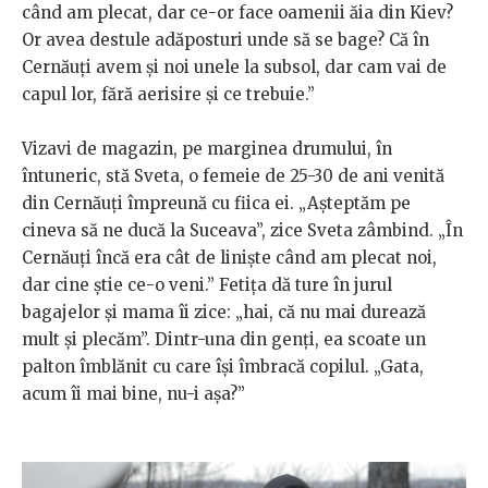
când am plecat, dar ce-or face oamenii ăia din Kiev?
Or avea destule adăposturi unde să se bage? Că în
Cernăuți avem și noi unele la subsol, dar cam vai de
capul lor, fără aerisire și ce trebuie.”
Vizavi de magazin, pe marginea drumului, în
întuneric, stă Sveta, o femeie de 25-30 de ani venită
din Cernăuți împreună cu fiica ei. „Așteptăm pe
cineva să ne ducă la Suceava”, zice Sveta zâmbind. „În
Cernăuți încă era cât de liniște când am plecat noi,
dar cine știe ce-o veni.” Fetița dă ture în jurul
bagajelor și mama îi zice: „hai, că nu mai durează
mult și plecăm”. Dintr-una din genți, ea scoate un
palton îmblănit cu care își îmbracă copilul. „Gata,
acum îi mai bine, nu-i așa?”