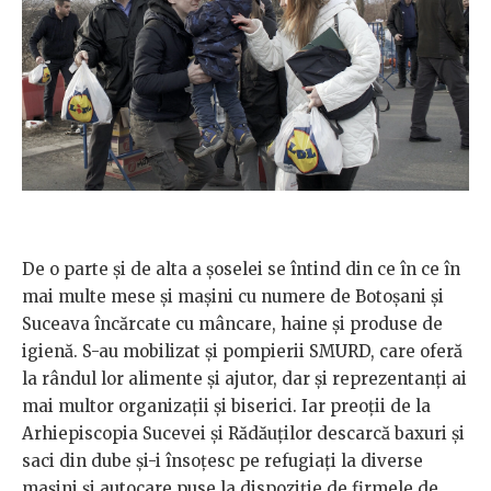
De o parte și de alta a șoselei se întind din ce în ce în
mai multe mese și mașini cu numere de Botoșani și
Suceava încărcate cu mâncare, haine și produse de
igienă. S-au mobilizat și pompierii SMURD, care oferă
la rândul lor alimente și ajutor, dar și reprezentanți ai
mai multor organizații și biserici. Iar preoții de la
Arhiepiscopia Sucevei și Rădăuților descarcă baxuri și
saci din dube și-i însoțesc pe refugiați la diverse
mașini și autocare puse la dispoziție de firmele de