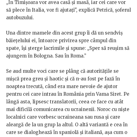
„În Timișoara vor avea casă și masă, iar cei care vor
să plece în Italia, vor fi ajutați", explică Petrică, șoferul
autobuzului.
Una dintre mamele din acest grup îi dă un sendviș
băiețelului ei, întoarce privirea spre câmpul din
spate, își șterge lacrimile și spune: „Sper să reușim să
ajungem în Bologna. Sau în Roma.”
Se aud multe voci care se plâng că autoritățile se
mișcă prea greu și haotic și că n-au fost pe fază în
noaptea trecută, când era mare nevoie de ajutor
pentru cei care intrau în România prin Vama Siret. Pe
lângă asta, lipsesc translatorii, ceea ce face cu atât
mai dificilă comunicarea cu ucrainenii. Noroc cu niște
localnici care vorbesc ucraineana sau rusa și care
aleargă de la un grup la altul. O altă variantă e cea în
care se dialoghează în spaniolă și italiană, așa cum o