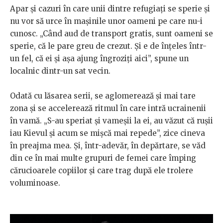
Apar și cazuri în care unii dintre refugiați se sperie și
nu vor să urce în mașinile unor oameni pe care nu-i
cunosc. „Când aud de transport gratis, sunt oameni se
sperie, că le pare greu de crezut. Și e de înțeles într-
un fel, că ei și așa ajung îngroziți aici”, spune un
localnic dintr-un sat vecin.
Odată cu lăsarea serii, se aglomerează și mai tare
zona și se accelerează ritmul în care intră ucrainenii
în vamă. „S-au speriat și vameșii la ei, au văzut că rușii
iau Kievul și acum se mișcă mai repede”, zice cineva
în preajma mea. Și, într-adevăr, în depărtare, se văd
din ce în mai multe grupuri de femei care împing
cărucioarele copiilor și care trag după ele trolere
voluminoase.