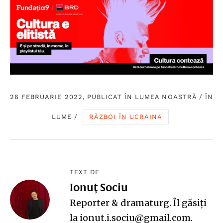
26 FEBRUARIE 2022, PUBLICAT ÎN
LUMEA NOASTRĂ
/
ÎN
LUME
/
RĂZBOI ÎN UCRAINA
TEXT DE
Ionuț Sociu
Reporter & dramaturg. Îl găsiți
la ionut.i.sociu@gmail.com.