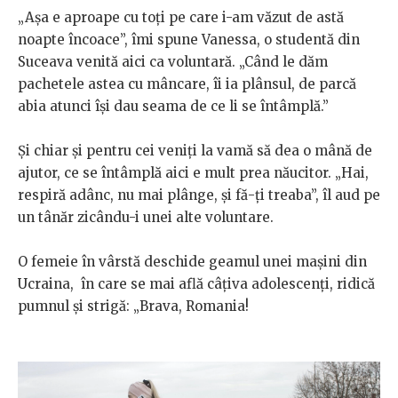
„Așa e aproape cu toți pe care i-am văzut de astă
noapte încoace”, îmi spune Vanessa, o studentă din
Suceava venită aici ca voluntară. „Când le dăm
pachetele astea cu mâncare, îi ia plânsul, de parcă
abia atunci își dau seama de ce li se întâmplă.”
Și chiar și pentru cei veniți la vamă să dea o mână de
ajutor, ce se întâmplă aici e mult prea năucitor. „Hai,
respiră adânc, nu mai plânge, și fă-ți treaba”, îl aud pe
un tânăr zicându-i unei alte voluntare.
O femeie în vârstă deschide geamul unei mașini din
Ucraina, în care se mai află câțiva adolescenți, ridică
pumnul și strigă: „Brava, Romania!