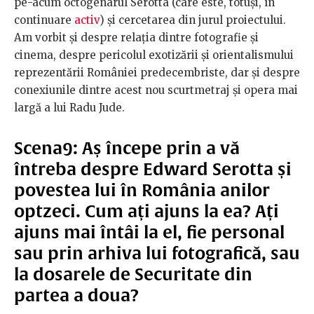
pe-acum octogenarul Serotta (care este, totuși, în
continuare
activ
) și cercetarea din jurul proiectului.
Am vorbit și despre relația dintre fotografie și
cinema, despre pericolul exotizării și orientalismului
reprezentării României predecembriste, dar și despre
conexiunile dintre acest nou scurtmetraj și opera mai
largă a lui Radu Jude.
Scena9: Aș începe prin a vă
întreba despre Edward Serotta și
povestea lui în România anilor
optzeci. Cum ați ajuns la ea? Ați
ajuns mai întâi la el, fie personal
sau prin arhiva lui fotografică, sau
la dosarele de Securitate din
partea a doua?