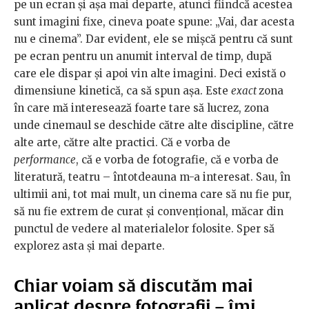
pe un ecran și așa mai departe, atunci fiindcă acestea
sunt imagini fixe, cineva poate spune: „Vai, dar acesta
nu e cinema”. Dar evident, ele se mișcă pentru că sunt
pe ecran pentru un anumit interval de timp, după
care ele dispar și apoi vin alte imagini. Deci există o
dimensiune kinetică, ca să spun așa. Este
exact
zona
în care mă interesează foarte tare să lucrez, zona
unde cinemaul se deschide către alte discipline, către
alte arte, către alte practici. Că e vorba de
performance
, că e vorba de fotografie, că e vorba de
literatură, teatru – întotdeauna m-a interesat. Sau, în
ultimii ani, tot mai mult, un cinema care să nu fie pur,
să nu fie extrem de curat și convențional, măcar din
punctul de vedere al materialelor folosite. Sper să
explorez asta și mai departe.
Chiar voiam să discutăm mai
aplicat despre fotografii – îmi