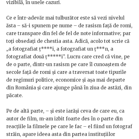
vizibilă, în unele cazuri.
Ce e într-adevăr mai tulburător este să vezi nivelul
ăsta – să-i spunem pe nume – de rasism față de romi,
care transpare din fel de fel de note informative; par
toți obsedați de chestia asta. Adică, acolo tot scrie că
„a fotografiat ț****i, a fotografiat un ț***n, a
fotografiat două ț*****i”. Lucru care cred că vine, pe
de o parte, dintr-un rasism pe care îl cunoaștem de
secole față de romi și care a traversat toate tipurile
de regimuri politice, economice și așa mai departe
din România și care ajunge până în ziua de astăzi, din
păcate.
Pe de altă parte, – și este iarăși ceva de care eu, ca
autor de film, m-am izbit foarte des în o parte din
reacțiile la filmele pe care le fac – el fiind un fotograf
străin, apare ideea asta din partea instituțiilor