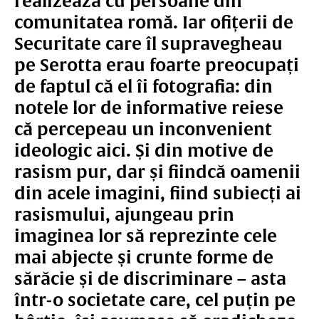
realizează cu persoane din
comunitatea romă. Iar ofițerii de
Securitate care îl supravegheau
pe Serotta erau foarte preocupați
de faptul că el îi fotografia: din
notele lor de informative reiese
că percepeau un inconvenient
ideologic aici. Și din motive de
rasism pur, dar și fiindcă oamenii
din acele imagini, fiind subiecți ai
rasismului, ajungeau prin
imaginea lor să reprezinte cele
mai abjecte și crunte forme de
sărăcie și de discriminare – asta
într-o societate care, cel puțin pe