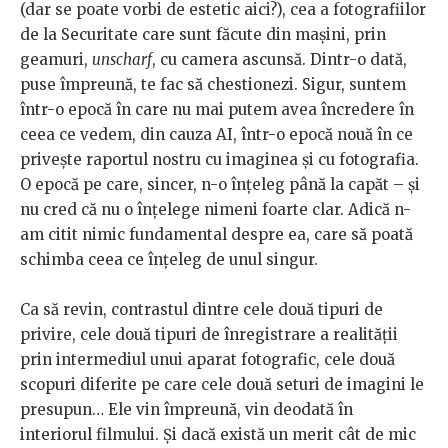
(dar se poate vorbi de estetic aici?), cea a fotografiilor
de la Securitate care sunt făcute din mașini, prin
geamuri,
unscharf
, cu camera ascunsă. Dintr-o dată,
puse împreună, te fac să chestionezi. Sigur, suntem
într-o epocă în care nu mai putem avea încredere în
ceea ce vedem, din cauza AI, într-o epocă nouă în ce
privește raportul nostru cu imaginea și cu fotografia.
O epocă pe care, sincer, n-o înțeleg până la capăt – și
nu cred că nu o înțelege nimeni foarte clar. Adică n-
am citit nimic fundamental despre ea, care să poată
schimba ceea ce înțeleg de unul singur.
Ca să revin, contrastul dintre cele două tipuri de
privire, cele două tipuri de înregistrare a realității
prin intermediul unui aparat fotografic, cele două
scopuri diferite pe care cele două seturi de imagini le
presupun… Ele vin împreună, vin deodată în
interiorul filmului. Și dacă există un merit cât de mic