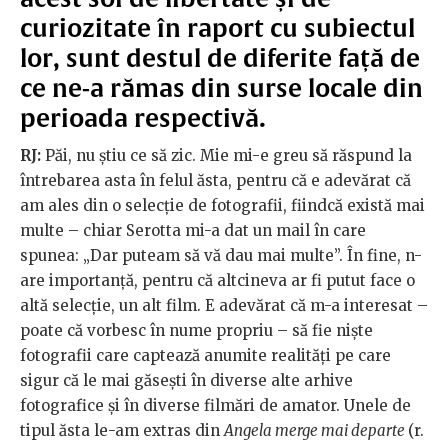
curiozitate în raport cu subiectul
lor, sunt destul de diferite față de
ce ne-a rămas din surse locale din
perioada respectivă.
RJ:
Păi, nu știu ce să zic. Mie mi-e greu să răspund la
întrebarea asta în felul ăsta, pentru că e adevărat că
am ales din o selecție de fotografii, fiindcă există mai
multe – chiar Serotta mi-a dat un mail în care
spunea: „Dar puteam să vă dau mai multe”. În fine, n-
are importanță, pentru că altcineva ar fi putut face o
altă selecție, un alt film. E adevărat că m-a interesat –
poate că vorbesc în nume propriu – să fie niște
fotografii care captează anumite realități pe care
sigur că le mai găsești în diverse alte arhive
fotografice și în diverse filmări de amator. Unele de
tipul ăsta le-am extras din
Angela merge mai departe
(r.