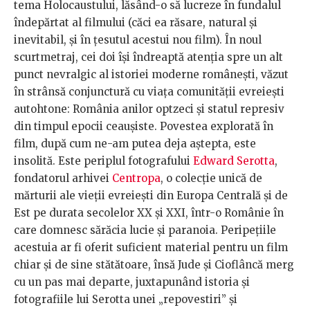
tema Holocaustului, lăsând-o să lucreze în fundalul
îndepărtat al filmului (căci ea răsare, natural și
inevitabil, și în țesutul acestui nou film). În noul
scurtmetraj, cei doi își îndreaptă atenția spre un alt
punct nevralgic al istoriei moderne românești, văzut
în strânsă conjunctură cu viața comunității evreiești
autohtone: România anilor optzeci și statul represiv
din timpul epocii ceaușiste. Povestea explorată în
film, după cum ne-am putea deja aștepta, este
insolită. Este periplul fotografului
Edward Serotta
,
fondatorul arhivei
Centropa
, o colecție unică de
mărturii ale vieții evreiești din Europa Centrală și de
Est pe durata secolelor XX și XXI, într-o Românie în
care domnesc sărăcia lucie și paranoia. Peripețiile
acestuia ar fi oferit suficient material pentru un film
chiar și de sine stătătoare, însă Jude și Cioflâncă merg
cu un pas mai departe, juxtapunând istoria și
fotografiile lui Serotta unei „repovestiri” și