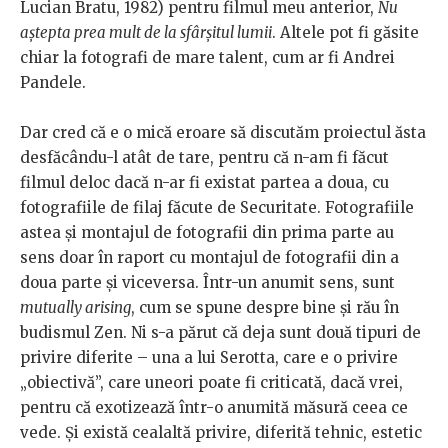
Lucian Bratu, 1982) pentru filmul meu anterior,
Nu
aștepta prea mult de la sfârșitul lumii
. Altele pot fi găsite
chiar la fotografi de mare talent, cum ar fi Andrei
Pandele.
Dar cred că e o mică eroare să discutăm proiectul ăsta
desfăcându-l atât de tare, pentru că n-am fi făcut
filmul deloc dacă n-ar fi existat partea a doua, cu
fotografiile de filaj făcute de Securitate. Fotografiile
astea și montajul de fotografii din prima parte au
sens doar în raport cu montajul de fotografii din a
doua parte și viceversa. Într-un anumit sens, sunt
mutually arising
, cum se spune despre bine și rău în
budismul Zen. Ni s-a părut că deja sunt două tipuri de
privire diferite – una a lui Serotta, care e o privire
„obiectivă”, care uneori poate fi criticată, dacă vrei,
pentru că exotizează într-o anumită măsură ceea ce
vede. Și există cealaltă privire, diferită tehnic, estetic