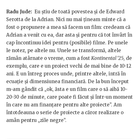
Radu Jude:
Eu știu de toată povestea și de Edward
Serotta de la Adrian. Nici nu mai țineam minte că a
fost o propunere a mea să facem un film: credeam că
Adrian a venit cu ea, dar asta și pentru că tot învârt în
cap încontinuu idei pentru (posibile) filme. Pe unele
le notez, pe altele nu. Unele se transformă, altele
rămân atârnate o vreme, cum a fost
Kontinental ‘25
, de
exemplu, care e un proiect vechi de mai bine de 10-12
ani. E un întreg proces unde, printre altele, intră în
ecuație și dimensiunea financiară. De la bun început
m-am gândit că „ok, ăsta e un film care o să aibă 10-
20-30 de minute, care poate fi făcut și într-un moment
în care nu am finanțare pentru alte proiecte”. Am
întotdeauna o serie de proiecte a căror realizare o
amân pentru „zile negre”.