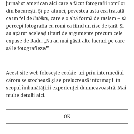
jurnalist american aici care a făcut fotografii romilor
din București. Și pe-atunci, povestea asta era tratată
ca un fel de
liability
, care e o altă formă de rasism – să
percepi fotografia cu romi ca fiind un risc de țară. Și
au apărut aceleași tipuri de argumente precum cele
expuse de Radu: „Nu au mai găsit alte lucruri pe care
să le fotografieze?”.
Și mai e un subiect pe care l-am tot observat, uitându-
mă pe reglementările de natură polițienească sau din
Acest site web folosește cookie-uri prin intermediul
timpul stărilor de urgență sau din timpul războiului
cărora se stochează și se prelucrează informații, în
față de fotografie. În România modernă, unde evreii
scopul îmbunătățirii experienței dumneavoastră. Mai
au fost lipsiți de drepturi cetățenești după 1866,
multe detalii
aici
.
fotografia era un mijloc de a produce probe, de a
produce dovezi care să fie trimise Occidentului ca să
arate comunitatea evreiască că e persecutată.
OK
Ministerul român de Externe, Guvernul, autoritățile și