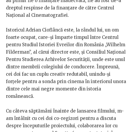
au primit fie o finanțare inadecvată, fie au fost de-a
dreptul respinse de la finanțare de către Centrul
Național al Cinematografiei.
Istoricul Adrian Cioflâncă este, la rândul lui, un om
foarte ocupat, care-și împarte timpul între Centrul
pentru Studiul Istoriei Evreilor din România „Wilhelm
Filderman”, al cărui director este, și Consiliul Național
Pentru Studierea Arhivelor Securității, unde este unul
dintre membrii colegiului de conducere. Împreună,
cei doi fac un cuplu creativ redutabil, unindu-și
forțele pentru a sonda prin cinema în interiorul unora
dintre cele mai negre momente din istoria
românească.
Cu câteva săptămâni înainte de lansarea filmului, m-
am întâlnit cu cei doi co-regizori pentru a discuta
despre începuturile proiectului, colaborarea lor cu