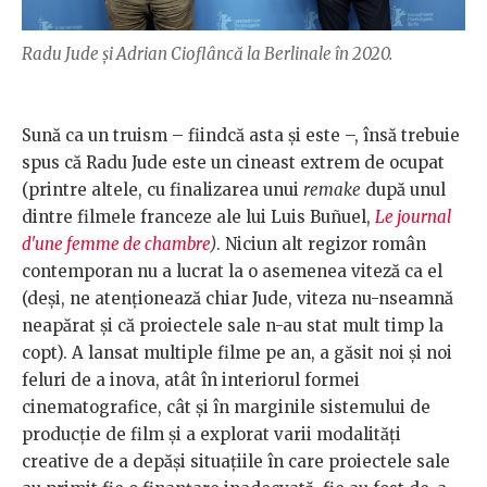
Radu Jude și Adrian Cioflâncă la Berlinale în 2020.
Sună ca un truism – fiindcă asta și este –, însă trebuie
spus că Radu Jude este un cineast extrem de ocupat
(printre altele, cu finalizarea unui
remake
după unul
dintre filmele franceze ale lui Luis Buñuel,
Le journal
d'une femme de chambre
)
. Niciun alt regizor român
contemporan nu a lucrat la o asemenea viteză ca el
(deși, ne atenționează chiar Jude, viteza nu-nseamnă
neapărat și că proiectele sale n-au stat mult timp la
copt). A lansat multiple filme pe an, a găsit noi și noi
feluri de a inova, atât în interiorul formei
cinematografice, cât și în marginile sistemului de
producție de film și a explorat varii modalități
creative de a depăși situațiile în care proiectele sale