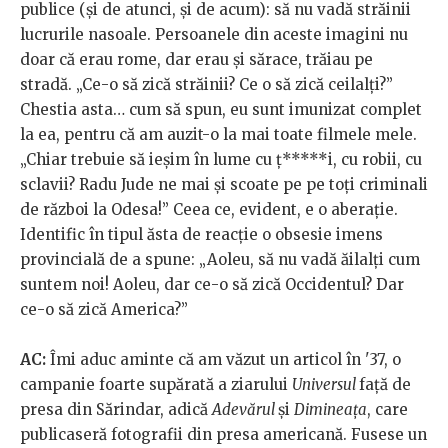
publice (și de atunci, și de acum): să nu vadă străinii
lucrurile nasoale. Persoanele din aceste imagini nu
doar că erau rome, dar erau și sărace, trăiau pe
stradă. „Ce-o să zică străinii? Ce o să zică ceilalți?”
Chestia asta… cum să spun, eu sunt imunizat complet
la ea, pentru că am auzit-o la mai toate filmele mele.
„Chiar trebuie să ieșim în lume cu ț*****i, cu robii, cu
sclavii? Radu Jude ne mai și scoate pe pe toți criminali
de război la Odesa!” Ceea ce, evident, e o aberație.
Identific în tipul ăsta de reacție o obsesie imens
provincială de a spune: „Aoleu, să nu vadă ăilalți cum
suntem noi! Aoleu, dar ce-o să zică Occidentul? Dar
ce-o să zică America?”
AC:
Îmi aduc aminte că am văzut un articol în '37, o
campanie foarte supărată a ziarului
Universul
față de
presa din Sărindar, adică
Adevărul
și
Dimineața
, care
publicaseră fotografii din presa americană. Fusese un