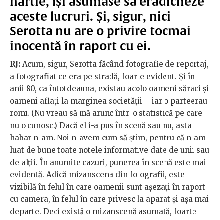
hârtie, își asumase să eradicheze
aceste lucruri. Și, sigur, nici
Serotta nu are o privire tocmai
inocentă în raport cu ei.
RJ:
Acum, sigur, Serotta făcând fotografie de reportaj,
a fotografiat ce era pe stradă, foarte evident. Și în
anii 80, ca întotdeauna, existau acolo oameni săraci și
oameni aflați la marginea societății – iar o parteerau
romi. (Nu vreau să mă arunc într-o statistică pe care
nu o cunosc.) Dacă el i-a pus în scenă sau nu, asta
habar n-am. Noi n-avem cum să știm, pentru că n-am
luat de bune toate notele informative date de unii sau
de alții. În anumite cazuri, punerea în scenă este mai
evidentă. Adică mizanscena din fotografii, este
vizibilă în felul în care oamenii sunt așezați în raport
cu camera, în felul în care privesc la aparat și așa mai
departe. Deci există o mizanscenă asumată, foarte