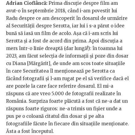
Adrian Cioflâncă:
Prima discuție despre film am
avut-o în septembrie 2018, când i-am povestit lui
Radu despre ce am descoperit în dosarul de urmărire
al Securității despre Serotta, iar lui i s-a părut o idee
bună să iasă un film de acolo. Așa că i-am scris lui
Serotta și a fost de acord din prima. Apoi discuția a
mers într-o linie dreaptă (dar lungă!): în toamna lui
2023, am făcut selecția de informații și poze din dosar
cu Diana [Mărgărit], de unde am scos toate situațiile
în care Securitatea îl menționează pe Serotta ca
făcând fotografii și l-am rugat pe el să verifice dacă el
are pozele la care face referire dosarul. El mi-a
răspuns că are vreo 5.000 de fotografii realizate în
România. Surpriza foarte plăcută a fost că ne-a dat un
răspuns foarte riguros: ne-a trimis un fișier unde a
pus pe o coloană citatul din dosar și pe alta
fotografiile făcute în fiecare din situațiile menționate.
Ăsta a fost începutul.