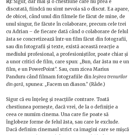
RJ:
Sigur, dar mai și o chestiune care nu prea e
discutată, fiindcă nu simt nevoia să o discut. Ea apare,
de obicei, când unul din filmele fie făcut de mine, de
unul singur, fie făcute în colaborare, precum cele trei
cu Adrian – de fiecare dată când o colaborare de felul
ăsta se concretizează într-un film făcut din fotografii,
sau din fotografii și texte, există această reacție a
mediului profesional, a profesioniștilor, poate chiar și
a unor critici de film, care spun: „Bun, dar ăsta nu e un
film, e un PowerPoint”. Sau, cum zicea Marius
Panduru când filmam fotografiile din
Ieșirea trenurilor
din gară
, spunea: „Facem un diason.” (Râde.)
Sigur că eu înțeleg și reacțiile contrare. Toată
chestiunea pornește, dacă vrei, de la o definiție a
ceea ce numim cinema. Una care fie poate să
înglobeze forme de felul ăsta, sau care le exclude.
Dacă definim cinemaul strict ca imagini care se mișcă