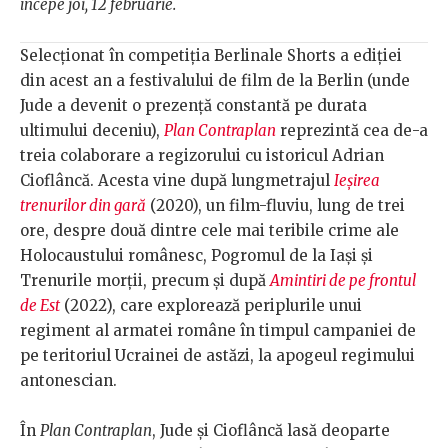
începe joi, 12 februarie.
Selecționat în competiția Berlinale Shorts a ediției
din acest an a festivalului de film de la Berlin (unde
Jude a devenit o prezență constantă pe durata
ultimului deceniu),
Plan Contraplan
reprezintă cea de-a
treia colaborare a regizorului cu istoricul Adrian
Cioflâncă. Acesta vine după lungmetrajul
Ieșirea
trenurilor din gară
(2020), un film-fluviu, lung de trei
ore, despre două dintre cele mai teribile crime ale
Holocaustului românesc, Pogromul de la Iași și
Trenurile morții, precum și după
Amintiri de pe frontul
de Est
(2022), care explorează periplurile unui
regiment al armatei române în timpul campaniei de
pe teritoriul Ucrainei de astăzi, la apogeul regimului
antonescian.
În
Plan Contraplan
, Jude și Cioflâncă lasă deoparte