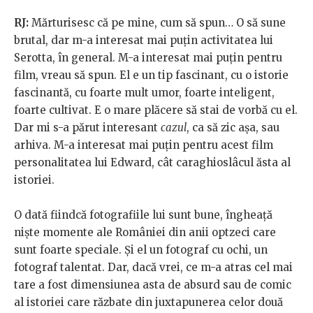
RJ:
Mărturisesc că pe mine, cum să spun… O să sune
brutal, dar m-a interesat mai puțin activitatea lui
Serotta, în general. M-a interesat mai puțin pentru
film, vreau să spun. El e un tip fascinant, cu o istorie
fascinantă, cu foarte mult umor, foarte inteligent,
foarte cultivat. E o mare plăcere să stai de vorbă cu el.
Dar mi s-a părut interesant
cazul
, ca să zic așa, sau
arhiva. M-a interesat mai puțin pentru acest film
personalitatea lui Edward, cât caraghioslâcul ăsta al
istoriei.
O dată fiindcă fotografiile lui sunt bune, îngheață
niște momente ale României din anii optzeci care
sunt foarte speciale. Și el un fotograf cu ochi, un
fotograf talentat. Dar, dacă vrei, ce m-a atras cel mai
tare a fost dimensiunea asta de absurd sau de comic
al istoriei care răzbate din juxtapunerea celor două