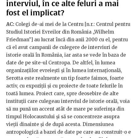
interviul, în ce alte feluri a mai
fost el implicat?
AC:
Colegi de-ai mei de la Centru [n.r.: Centrul pentru
Studiul Istoriei Evreilor din România „Wilhelm
Friedman”] au lucrat încă din anii 2000 cu el, pentru
că el avut campanii de culegere de interviuri de
istorie orală în România, iar asta se vede în baza de
date de pe site-ul Centropa. De altfel, în lumea
organizațiilor evreiești și în lumea internațională,
Serotta este realmente un tip foarte faimos, foarte
activ, cu expoziții și cu proiecte de toate felurile în
toată lumea. Proiect care, spre deosebire de alte
instituții care culegeau interviul de istorie orală, voia
să nu pună un accent atât de mare pe suferința din
timpul Holocaustului și să se concentreze asupra
vieții dinainte și de după acesta. Dimensiunea
antropologică a bazei de date pe care au construit-o e