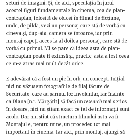
seturi de imagini. Și, de aici, speculația în jurul
acestei figuri fundamentale în cinema, cea de plan-
contraplan, folosită de obicei în filmul de ficțiune,
unde, de pildă, vezi un personaj care stă de vorbă cu
cineva și, dup-aia, camera se întoarce, iar prin
montaj capeți acces la al doilea personaj, care stă de
vorbă cu primul. Mi se pare că ideea asta de plan-
contraplan poate fi extinsă și, practic, asta a fost ceea
ce m-a atras mai mult decât orice.
E adevărat că a fost un pic în orb, un concept. Inițial
nici nu văzusem fotografiile de filaj făcute de
Securitate, care au șarmul lor involuntar, iar înainte
ca Diana [n.r. Mărgărit] să facă un
research
mai serios
în dosare, nici nu știam exact ce fel de informații sunt
acolo. Dar am știut că structura filmului asta va fi.
Montajul e, pentru mine, un procedeu tot mai
important în cinema. Iar aici, prin montaj, ajungi să