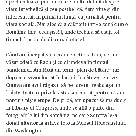
spectaculoasă, pentru că are multe detalii despre
viața interbelică și cea postbelică. Asta vine și din
interesul lui, în primă instanță, ca jurnalist pentru
viața socială. Mai ales că a călătorit într-o zonă cum e
România [n.r.: ceaușistă], unde trebuia să cauți tot
timpul dincolo de discursul oficial.
Când am început să lucrăm efectiv la film, ne-am
văzut odată cu Radu și cu el undeva în timpul
pandemiei. Am făcut un prim „plan de bătaie”, iar
după aceea am lucrat în bucăți, în câteva reprize.
Cumva am avut răgazul să ne facem treaba așa, în
liniște; toate reprizele astea au contat pentru că am
parcurs niște etape. De pildă, am apucat să mă duc și
la Library of Congress, unde se află o parte din
fotografiile lui din România, pe care Serotta le-a
donat ulterior la arhiva foto la Muzeul Holocaustului
din Washington.