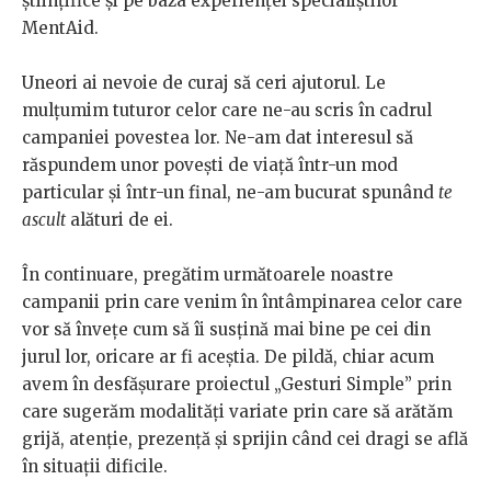
științifice și pe baza experienței specialiștilor
MentAid.
Uneori ai nevoie de curaj să ceri ajutorul. Le
mulțumim tuturor celor care ne-au scris în cadrul
campaniei povestea lor. Ne-am dat interesul să
răspundem unor povești de viață într-un mod
particular și într-un final, ne-am bucurat spunând
te
ascult
alături de ei.
În continuare, pregătim următoarele noastre
campanii prin care venim în întâmpinarea celor care
vor să învețe cum să îi susțină mai bine pe cei din
jurul lor, oricare ar fi aceștia. De pildă, chiar acum
avem în desfășurare proiectul „Gesturi Simple” prin
care sugerăm modalități variate prin care să arătăm
grijă, atenție, prezență și sprijin când cei dragi se află
în situații dificile.