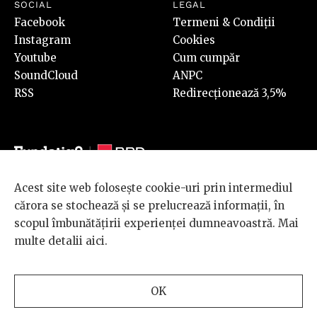
SOCIAL
LEGAL
Facebook
Termeni & Condiții
Instagram
Cookies
Youtube
Cum cumpăr
SoundCloud
ANPC
RSS
Redirecționează 3,5%
Acest site web folosește cookie-uri prin intermediul
© 2026 BRD Groupe Société Générale, toate drepturile rezervate.
cărora se stochează și se prelucrează informații, în
Scena 9 este un proiect sustinut de
BRD GROUPE SOCIÉTÉ
scopul îmbunătățirii experienței dumneavoastră. Mai
GÉNÉRALE
.
multe detalii
aici
.
Design and development
OK
by
INTERKORP