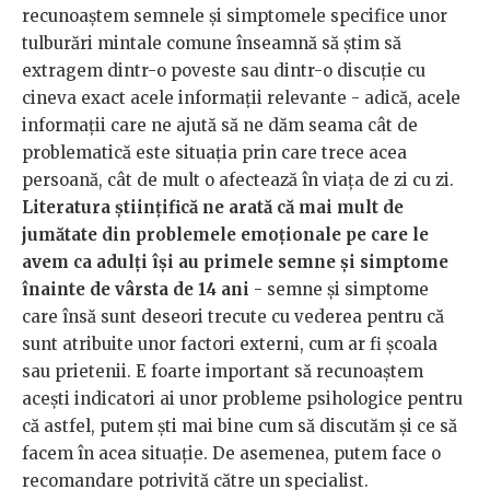
recunoaștem semnele și simptomele specifice unor
tulburări mintale comune înseamnă să știm să
extragem dintr-o poveste sau dintr-o discuție cu
cineva exact acele informații relevante - adică, acele
informații care ne ajută să ne dăm seama cât de
problematică este situația prin care trece acea
persoană, cât de mult o afectează în viața de zi cu zi.
Literatura științifică ne arată că mai mult de
jumătate din problemele emoționale pe care le
avem ca adulți își au primele semne și simptome
înainte de vârsta de 14 ani
- semne și simptome
care însă sunt deseori trecute cu vederea pentru că
sunt atribuite unor factori externi, cum ar fi școala
sau prietenii. E foarte important să recunoaștem
acești indicatori ai unor probleme psihologice pentru
că astfel, putem ști mai bine cum să discutăm și ce să
facem în acea situație. De asemenea, putem face o
recomandare potrivită către un specialist.