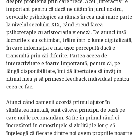
despre problema prin care trece. Acel „interactiv” e
important pentru că dacă ne uităm în jurul nostru,
serviciile psihologice au rămas în cea mai mare parte
la nivelul secolului XIX, când Freud făcea
psihoterapie cu aristocrația vieneză. De atunci însă
lucrurile s-au schimbat, trăim într-o lume digitalizată,
în care informația e mai ușor percepută dacă e
transmită prin căi diferite. Partea aceea de
interactivitate e foarte importantă, pentru că, pe
lângă disponibilitate, îmi dă libertatea să învăț în
ritmul meu și să primesc feedback individual pentru
ceea ce fac.
Atunci când oamenii acordă primul ajutor în
sănătatea mintală, sunt câteva principii de bază pe
care noi le recomandăm. Să fie în primul rând ei
încrezători în cunoștințele și abilitățile lor și să
înțeleagă că fiecare dintre noi avem propriile noastre