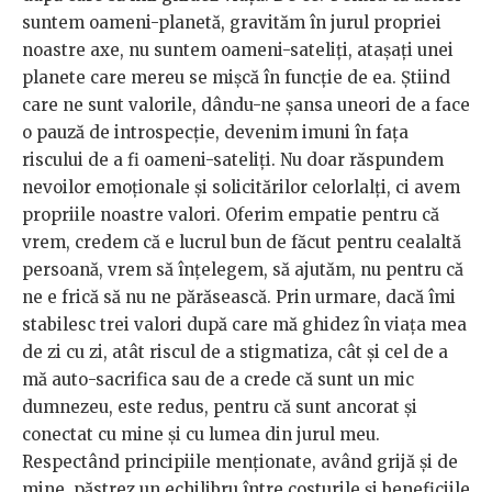
suntem oameni-planetă, gravităm în jurul propriei
noastre axe, nu suntem oameni-sateliți, atașați unei
planete care mereu se mișcă în funcție de ea. Știind
care ne sunt valorile, dându-ne șansa uneori de a face
o pauză de introspecție, devenim imuni în fața
riscului de a fi oameni-sateliți. Nu doar răspundem
nevoilor emoționale și solicitărilor celorlalți, ci avem
propriile noastre valori. Oferim empatie pentru că
vrem, credem că e lucrul bun de făcut pentru cealaltă
persoană, vrem să înțelegem, să ajutăm, nu pentru că
ne e frică să nu ne părăsească. Prin urmare, dacă îmi
stabilesc trei valori după care mă ghidez în viața mea
de zi cu zi, atât riscul de a stigmatiza, cât și cel de a
mă auto-sacrifica sau de a crede că sunt un mic
dumnezeu, este redus, pentru că sunt ancorat și
conectat cu mine și cu lumea din jurul meu.
Respectând principiile menționate, având grijă și de
mine, păstrez un echilibru între costurile și beneficiile