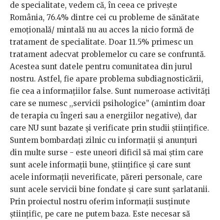
de specialitate, vedem că, în ceea ce privește
România, 76.4% dintre cei cu probleme de sănătate
emoțională/ mintală nu au acces la nicio formă de
tratament de specialitate. Doar 11.5% primesc un
tratament adecvat problemelor cu care se confruntă.
Acestea sunt datele pentru comunitatea din jurul
nostru. Astfel, fie apare problema subdiagnosticării,
fie cea a informațiilor false. Sunt numeroase activități
care se numesc ,,servicii psihologice” (amintim doar
de terapia cu îngeri sau a energiilor negative), dar
care NU sunt bazate și verificate prin studii științifice.
Suntem bombardați zilnic cu informații și anunțuri
din multe surse - este uneori dificil să mai știm care
sunt acele informații bune, științifice și care sunt
acele informații neverificate, păreri personale, care
sunt acele servicii bine fondate și care sunt șarlatanii.
Prin proiectul nostru oferim informații susținute
științific, pe care ne putem baza. Este necesar să