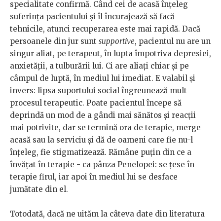
specialitate confirmă. Când cei de acasă înțeleg
suferința pacientului și îl încurajează să facă
tehnicile, atunci recuperarea este mai rapidă. Dacă
persoanele din jur sunt
supportive
, pacientul nu are un
singur aliat, pe terapeut, în lupta împotriva depresiei,
anxietății, a tulburării lui. Ci are aliați chiar și pe
câmpul de luptă, în mediul lui imediat. E valabil și
invers: lipsa suportului social îngreunează mult
procesul terapeutic. Poate pacientul începe să
deprindă un mod de a gândi mai sănătos și reacții
mai potrivite, dar se termină ora de terapie, merge
acasă sau la serviciu și dă de oameni care fie nu-l
înțeleg, fie stigmatizează. Rămâne puțin din ce a
învățat în terapie - ca pânza Penelopei: se țese în
terapie firul, iar apoi în mediul lui se desface
jumătate din el.
Totodată, dacă ne uităm la câteva date din literatura