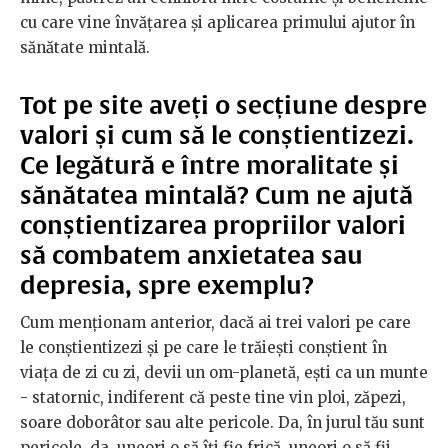
cu care vine învățarea și aplicarea primului ajutor în
sănătate mintală.
Tot pe site aveți o secțiune despre
valori și cum să le conștientizezi.
Ce legătură e între moralitate și
sănătatea mintală? Cum ne ajută
conștientizarea propriilor valori
să combatem anxietatea sau
depresia, spre exemplu?
Cum menționam anterior, dacă ai trei valori pe care
le conștientizezi și pe care le trăiești conștient în
viața de zi cu zi, devii un om-planetă, ești ca un munte
- statornic, indiferent că peste tine vin ploi, zăpezi,
soare doborâtor sau alte pericole. Da, în jurul tău sunt
pericole, da, uneori o să îți fie frică, uneori o să fii