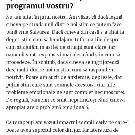
programul vostru?
Ne-am uitat în jurul nostru. Am văzut că dacă leșină
cineva pe stradă unii dintre noi știm ce putem face
până vine Salvarea. Dacă cineva din casă s-a tăiat la
deget, știm cum să bandajăm. Informațiile despre
cum să ajutăm în astfel de situații sunt clare, iar
oamenii sunt responsivi mai ales când știu cum să
procedeze. În schimb, dacă cineva se îngrijorează
des, mulți dintre noi nu știm cum să răspundem
potrivit. Poate am auzit de anxietate, depresie, dar
puțini știm care sunt semnele acestora. (iar alte
probleme emoționale ne sunt complet necunoscute).
De regulă, oamenii se simt neputincioși când cineva
apropiat are o problemă emoțională.
Ca terapeuți am văzut impactul semnificativ pe care-l
poate avea suportul celor din jur. Iar literatura de