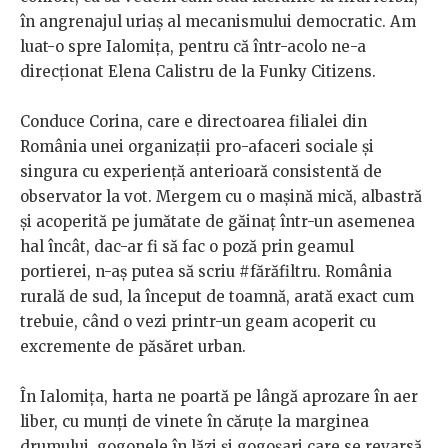
în angrenajul uriaș al mecanismului democratic. Am
luat-o spre Ialomița, pentru că într-acolo ne-a
direcționat Elena Calistru de la Funky Citizens.
Conduce Corina, care e directoarea filialei din
România unei organizații pro-afaceri sociale și
singura cu experiență anterioară consistentă de
observator la vot. Mergem cu o mașină mică, albastră
și acoperită pe jumătate de găinaț într-un asemenea
hal încât, dac-ar fi să fac o poză prin geamul
portierei, n-aș putea să scriu #fărăfiltru. România
rurală de sud, la început de toamnă, arată exact cum
trebuie, când o vezi printr-un geam acoperit cu
excremente de păsăret urban.
În Ialomița, harta ne poartă pe lângă aprozare în aer
liber, cu munți de vinete în căruțe la marginea
drumului, gogonele în lăzi și gogoșari care se revarsă