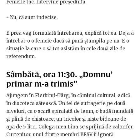
Femeile tac. Intervine președinta.
- Nu, că sunt indecise.
E prea vag formulată întrebarea, explică tot ea. Deja a
întrebat-o o femeie dacă să pună ștampila pe nu. E o
situație la care o să tot asistăm în cele două zile de
referendum.
Sâmbătă, ora 11:30. „Domnu’
primar m-a trimis”
Ajungem în Fierbinți-Târg, în căminul cultural, adică
în discoteca sătească. Un fel de sufragerie pe două
niveluri, cu o scară spiralată de lemn, o budă inundată
și plină de chiștoace, un tricolor și niște bidoane de
apă de 5 litri. Colega mea Lina se sprijină de calorifer.
Curtenitor, unul dintre membri BESV îi ignoră