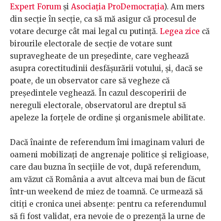
Expert Forum
și
Asociația ProDemocrația
). Am mers
din secție în secție, ca să mă asigur că procesul de
votare decurge cât mai legal cu putință.
Legea zice
că
birourile electorale de secție de votare sunt
supravegheate de un președinte, care veghează
asupra corectitudinii desfășurării votului, și, dacă se
poate, de un observator care să vegheze că
președintele veghează. În cazul descoperirii de
nereguli electorale, observatorul are dreptul să
apeleze la forțele de ordine și organismele abilitate.
Dacă înainte de referendum îmi imaginam valuri de
oameni mobilizați de angrenaje politice și religioase,
care dau buzna în secțiile de vot, după referendum,
am văzut că România a avut altceva mai bun de făcut
într-un weekend de miez de toamnă. Ce urmează să
citiți e cronica unei absențe: pentru ca referendumul
să fi fost validat, era nevoie de o prezență la urne de