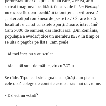
perorează amar despre serialul care, zice ea, ar fi
stricat imaginea localității. Ce se vede în
Las Fierbinți
nu e specific doar localității ialomițene, ex-ilfoveană:
„e stereotipul românesc de peste tot.” Cât are toată
localitatea, cu tot cu satele aparținătoare, întrebăm?
Cam 5.000 de oameni, dar fluctuează. „Din România,
populația a evadat”, zice un membru BESV, în timp ce
se uită a pagubă pe liste. Cam goale.
- Ai mei încă nu s-au sculat.
- Ăia ai tăi sunt de mâine, vin cu BOR-u’!
Se râde. Tipul cu listele goale se oțărăște un pic la
cele două colege de comisie care au râs mai devreme.
- Da’ voi nu votati?