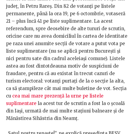
județ, în Petru Rareș. Din 82 de votanți pe listele
permanente, până la ora 19, pe 6 octombrie, votaseră
21 – plus încă 41 pe liste suplimentare. La acest
referendum, spre deosebire de alte tururi de scrutin,
oricine care nu avea domiciliul în cartea de identitate
pe raza unei anumite secții de votare a putut vota pe
liste suplimentare (nu se aplică pentru București și
nici pentru sate din cadrul aceleiași comune). Listele
astea au fost dintotdeauna motiv de suspiciuni de
fraudare, pentru că au existat în trecut cazuri de
turism electoral: votanți purtați de la o secție la alta,
ca să ștampileze cât mai multe buletine de vot. Secția
cu
cea mai mare prezență la urne pe listele
suplimentare
la acest tur de scrutin a fost la o școală
din Iași, urmată de mai multe stațiuni balneare și de
Mănăstirea Sihăstria din Neamț.
„Satul nostru renaște!”, ne explică președinta BESV