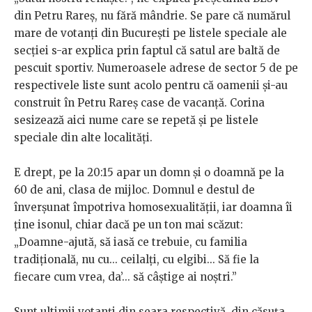
din Petru Rareș, nu fără mândrie. Se pare că numărul
mare de votanți din București pe listele speciale ale
secției s-ar explica prin faptul că satul are baltă de
pescuit sportiv. Numeroasele adrese de sector 5 de pe
respectivele liste sunt acolo pentru că oamenii și-au
construit în Petru Rareș case de vacanță. Corina
sesizează aici nume care se repetă și pe listele
speciale din alte localități.
E drept, pe la 20:15 apar un domn și o doamnă pe la
60 de ani, clasa de mijloc. Domnul e destul de
înverșunat împotriva homosexualității, iar doamna îi
ține isonul, chiar dacă pe un ton mai scăzut:
„Doamne-ajută, să iasă ce trebuie, cu familia
tradițională, nu cu... ceilalți, cu elgibi... Să fie la
fiecare cum vrea, da’... să câștige ai noștri.”
Sunt ultimii votanți din seara respectivă, din căsuța