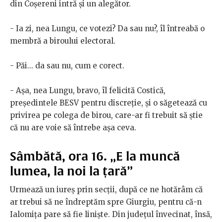
din Coșereni intră și un alegător.
- Ia zi, nea Lungu, ce votezi? Da sau nu?, îl întreabă o
membră a biroului electoral.
- Păi... da sau nu, cum e corect.
- Așa, nea Lungu, bravo, îl felicită Costică,
președintele BESV pentru discreție, și o săgetează cu
privirea pe colega de birou, care-ar fi trebuit să știe
că nu are voie să întrebe așa ceva.
Sâmbătă, ora 16. „E la muncă
lumea, la noi la țară”
Urmează un iureș prin secții, după ce ne hotărâm că
ar trebui să ne îndreptăm spre Giurgiu, pentru că-n
Ialomița pare să fie liniște. Din județul învecinat, însă,