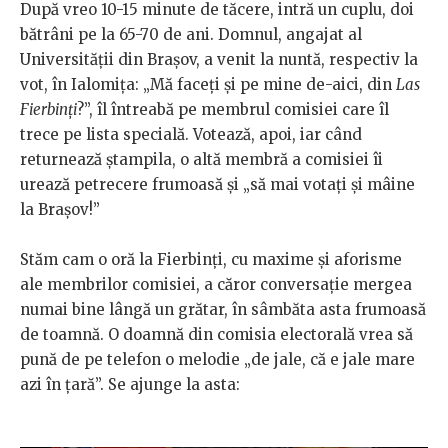
După vreo 10-15 minute de tăcere, intră un cuplu, doi
bătrâni pe la 65-70 de ani.
Domnul, angajat al
Universității din Brașov, a venit la nuntă, respectiv la
vot, în Ialomița: „Mă faceți și pe mine de-aici, din
Las
Fierbinți
?”, îl întreabă pe membrul comisiei care îl
trece pe lista specială. Votează, apoi, iar când
returnează ștampila, o altă membră a comisiei îi
urează petrecere frumoasă și „să mai votați și mâine
la Brașov!”
Stăm cam o oră la Fierbinți, cu maxime și aforisme
ale membrilor comisiei, a căror conversație mergea
numai bine lângă un grătar, în sâmbăta asta frumoasă
de toamnă. O doamnă din comisia electorală vrea să
pună de pe telefon o melodie „de jale, că e jale mare
azi în țară”. Se ajunge la asta: