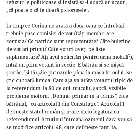
refuzurile politicoase și insistă să-i aducă un scaun,
„că poate o să te doară piciorușele”.
În timp ce Corina ne arată a doua oară ce întrebări
trebuie puse comisiei de vot (Câți membri are
comisia? Ce partide sunt reprezentate? Câte buletine
de vot ați primit? Câte voturi aveți pe liste
suplimentare? Ați avut solicitări pentru urna mobilă?),
intră un prim votant în secție. E bătrân și se mișcă
șontâc, își târșâie picioarele până la masa biroului. Se
știe cu toată lumea. Cam așa va arăta votantul tipic de
la referendum: la 80 de ani, mucalit, șapcă, vizibile
probleme motorii. „Domnu’ primar m-a trimis”, zice
bătrânul, „cu articolul 1 din Constituție”. Articolul 1
definește statul român și n-are nicio legătură cu
referendumul. Scrutinul întreabă oamenii dacă vor să
se modifice articolul 48, care definește familia.