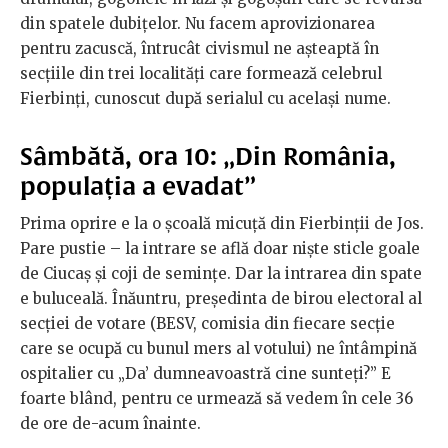
din spatele dubițelor. Nu facem aprovizionarea
pentru zacuscă, întrucât civismul ne așteaptă în
secțiile din trei localități care formează celebrul
Fierbinți, cunoscut după serialul cu același nume.
Sâmbătă, ora 10: „Din România,
populația a evadat”
Prima oprire e la o școală micuță din Fierbinții de Jos.
Pare pustie – la intrare se află doar niște sticle goale
de Ciucaș și coji de semințe. Dar la intrarea din spate
e buluceală. Înăuntru, președinta de birou electoral al
secției de votare (BESV, comisia din fiecare secție
care se ocupă cu bunul mers al votului) ne întâmpină
ospitalier cu „Da’ dumneavoastră cine sunteți?” E
foarte blând, pentru ce urmează să vedem în cele 36
de ore de-acum înainte.