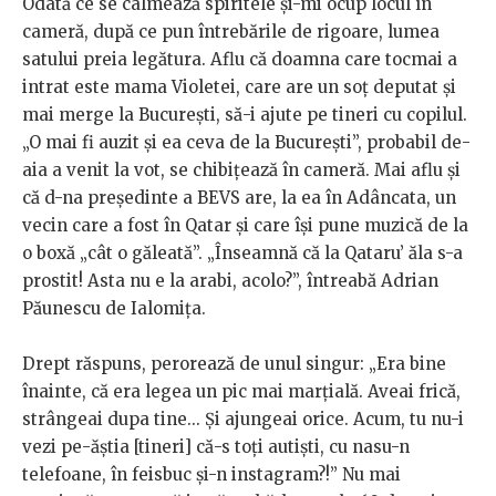
Odată ce se calmează spiritele și-mi ocup locul în
cameră, după ce pun întrebările de rigoare, lumea
satului preia legătura. Aflu că doamna care tocmai a
intrat este mama Violetei, care are un soț deputat și
mai merge la București, să-i ajute pe tineri cu copilul.
„O mai fi auzit și ea ceva de la București”, probabil de-
aia a venit la vot, se chibițează în cameră. Mai aflu și
că d-na președinte a BEVS are, la ea în Adâncata, un
vecin care a fost în Qatar și care își pune muzică de la
o boxă „cât o găleată”. „Înseamnă că la Qataru’ ăla s-a
prostit! Asta nu e la arabi, acolo?”, întreabă Adrian
Păunescu de Ialomița.
Drept răspuns, perorează de unul singur: „Era bine
înainte, că era legea un pic mai marțială. Aveai frică,
strângeai dupa tine... Și ajungeai orice. Acum, tu nu-i
vezi pe-ăștia [tineri] că-s toți autiști, cu nasu-n
telefoane, în feisbuc și-n instagram?!” Nu mai