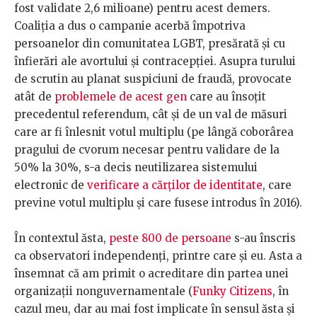
fost validate 2,6 milioane) pentru acest demers.
Coaliția a dus o campanie acerbă împotriva
persoanelor din comunitatea LGBT, presărată și cu
înfierări ale avortului și contracepției. Asupra turului
de scrutin au planat suspiciuni de fraudă, provocate
atât de
problemele de acest gen
care au însoțit
precedentul referendum, cât și de un val de măsuri
care ar fi înlesnit votul multiplu (pe lângă coborârea
pragului de cvorum necesar pentru validare de la
50% la 30%, s-a decis neutilizarea sistemului
electronic de
verificare a cărților de identitate
, care
previne votul multiplu și care fusese introdus în 2016).
În contextul ăsta,
peste 800 de persoane
s-au înscris
ca observatori independenți, printre care și eu. Asta a
însemnat că am primit o acreditare din partea unei
organizații nonguvernamentale (
Funky Citizens
, în
cazul meu, dar au mai fost implicate în sensul ăsta și