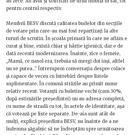
au zece. Au avut și solicitări de urnă mobilă în sat, tot
pentru centrul respectiv.
Membrii BESV discută calitatea budelor din secțiile
de votare prin care-au mai fost repartizați la alte
tururi de scrutin. În școala primară în care ne aflăm e
curat și bine, există chiar și hârtie igienică, dar e de
dată recentă modernizarea. Înainte, zice o femeie,
„Mamă, ce nasol era, trebuia să mergi doi inși, altfel
nu se putea…” Întrerupem conversația despre colace
și capace de veceu cu întrebări despre listele
suplimentare. În comună străzile au primit nume
relativ recent. Votanții cu buletine vechi (cam 30%,
după estimările președintei) nu au adresa completă,
cu nume de stradă cu tot, în actele de identitate, așa
că votează pe liste separate. De-aia sunt atât de
mulți, explică președinta BESV, nu înainte de a ne
îndemna șăgalnic să ne îndreptăm spre următoarea