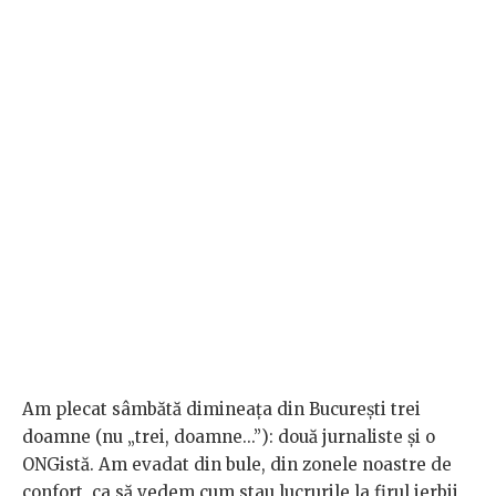
Am p
lecat sâmbătă dimineața din București trei
doamne (nu „trei, doamne...”): două jurnaliste și o
ONGistă. Am evadat din bule, din zonele noastre de
confort, ca să vedem cum stau lucrurile la firul ierbii,