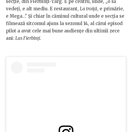
secție, din Fierbinți-Târg. E pe centru, unde, „o să
vedeți, e alt mediu. E restaurant,
La troiță
, e primărie,
e Mega…” Și chiar în căminul cultural unde e secția se
filmează sitcomul ajuns la sezonul 14, al cărui episod
pilot a avut cele mai bune audiențe din ultimii zece
ani:
Las Fierbinți
.