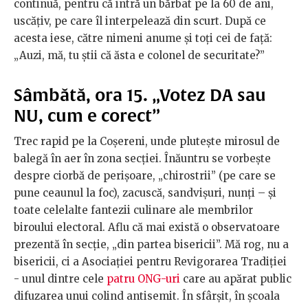
continuă, pentru că intră un bărbat pe la 60 de ani,
uscățiv, pe care îl interpelează din scurt. După ce
acesta iese, către nimeni anume și toți cei de față:
„Auzi, mă, tu știi că ăsta e colonel de securitate?”
Sâmbătă, ora 15. „Votez DA sau
NU, cum e corect”
Trec rapid pe la Coșereni, unde plutește mirosul de
balegă în aer în zona secției. Înăuntru se vorbește
despre ciorbă de perișoare, „chirostrii” (pe care se
pune ceaunul la foc), zacuscă, sandvișuri, nunți – și
toate celelalte fantezii culinare ale membrilor
biroului electoral. Aflu că mai există o observatoare
prezentă în secție, „din partea bisericii”. Mă rog, nu a
bisericii, ci a Asociației pentru Revigorarea Tradiției
- unul dintre cele
patru ONG-uri
care au apărat public
difuzarea unui colind antisemit. În sfârșit, în școala