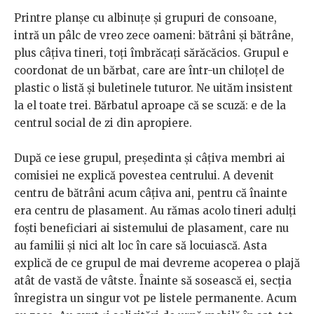
Printre planșe cu albinuțe și grupuri de consoane,
intră un pâlc de vreo zece oameni: bătrâni și bătrâne,
plus câțiva tineri, toți îmbrăcați sărăcăcios. Grupul e
coordonat de un bărbat, care are într-un chiloțel de
plastic o listă și buletinele tuturor. Ne uităm insistent
la el toate trei. Bărbatul aproape că se scuză: e de la
centrul social de zi din apropiere.
După ce iese grupul, președinta și câțiva membri ai
comisiei ne explică povestea centrului. A devenit
centru de bătrâni acum câțiva ani, pentru că înainte
era centru de plasament. Au rămas acolo tineri adulți
foști beneficiari ai sistemului de plasament, care nu
au familii și nici alt loc în care să locuiască. Asta
explică de ce grupul de mai devreme acoperea o plajă
atât de vastă de vâtste. Înainte să sosească ei, secția
înregistra un singur vot pe listele permanente. Acum