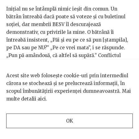
Inițial nu se întâmplă nimic ieșit din comun. Un
bătrân întreabă dacă poate să voteze și cu buletinul
soției, dar membrii BESV îl descurajează
demonstrativ, cu privirile la mine. O bătrână îi
întreabă insistent, „Păi și eu pe ce să pun [ștampila],
pe DA sau pe NU?” „Pe ce vrei mata”, i se răspunde.
„Pun pă amândouă, că altfel să supără.” Conflictul
începe să mocnească atunci când observ cel de-al
treilea votant care aplică ștampila pe buletin în afara
Acest site web folosește cookie-uri prin intermediul
cabinei de vot. Explic biroului că nu se respectă
cărora se stochează și se prelucrează informații, în
secretul votului, stipulat prn lege, dar mi se răspunde
scopul îmbunătățirii experienței dumneavoastră. Mai
că „cine a venit sa voteze știe exact ce trebuie să
multe detalii
aici
.
voteze”. Adică oricum nu contează dacă votul e secret
sau nu.
OK
Protestez, la fel cum protestez și mai târziu, când o
familie (mamă care nu știe să scrie, tată și fiică