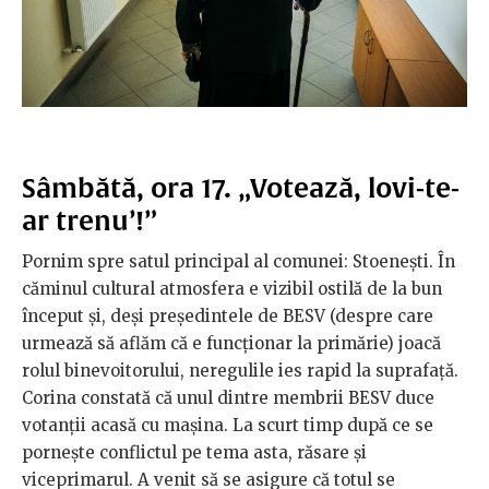
Sâmbătă, ora 17. „Votează, lovi-te-
ar trenu’!”
Pornim spre satul principal al comunei: Stoenești. În
căminul cultural atmosfera e vizibil ostilă de la bun
început și, deși președintele de BESV (despre care
urmează să aflăm că e funcționar la primărie) joacă
rolul binevoitorului, neregulile ies rapid la suprafață.
Corina constată că unul dintre membrii BESV duce
votanții acasă cu mașina. La scurt timp după ce se
pornește conflictul pe tema asta, răsare și
viceprimarul. A venit să se asigure că totul se