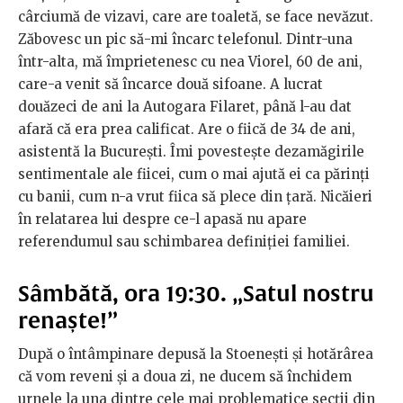
cârciumă de vizavi, care are toaletă, se face nevăzut.
Zăbovesc un pic să-mi încarc telefonul. Dintr-una
într-alta, mă împrietenesc cu nea Viorel, 60 de ani,
care-a venit să încarce două sifoane. A lucrat
douăzeci de ani la Autogara Filaret, până l-au dat
afară că era prea calificat. Are o fiică de 34 de ani,
asistentă la București. Îmi povestește dezamăgirile
sentimentale ale fiicei, cum o mai ajută ei ca părinți
cu banii, cum n-a vrut fiica să plece din țară. Nicăieri
în relatarea lui despre ce-l apasă nu apare
referendumul sau schimbarea definiției familiei.
Sâmbătă, ora 19:30. „Satul nostru
renaște!”
După o întâmpinare depusă la Stoenești și hotărârea
că vom reveni și a doua zi, ne ducem să închidem
urnele la una dintre cele mai problematice secții din