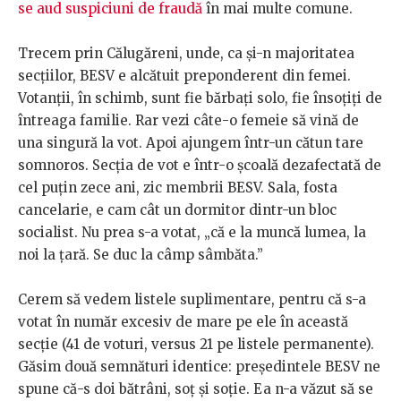
se aud suspiciuni de fraudă
în mai multe comune.
Trecem prin Călugăreni, unde, ca și-n majoritatea
secțiilor, BESV e alcătuit preponderent din femei.
Votanții, în schimb, sunt fie bărbați solo, fie însoțiți de
întreaga familie. Rar vezi câte-o femeie să vină de
una singură la vot. Apoi ajungem într-un cătun tare
somnoros. Secția de vot e într-o școală dezafectată de
cel puțin zece ani, zic membrii BESV. Sala, fosta
cancelarie, e cam cât un dormitor dintr-un bloc
socialist. Nu prea s-a votat, „că e la muncă lumea, la
noi la țară. Se duc la câmp sâmbăta.”
Cerem să vedem listele suplimentare, pentru că s-a
votat în număr excesiv de mare pe ele în această
secție (41 de voturi, versus 21 pe listele permanente).
Găsim două semnături identice: președintele BESV ne
spune că-s doi bătrâni, soț și soție. Ea n-a văzut să se