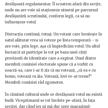
desfășoară regulamentar. Îl scoatem afară din secție,
unde nu are voie să staționeze nimeni pe parcursul
desfășurării scrutinului, conform legii, ca să nu
influențeze votul.
Distracția continuă, totuși. Un votant care locuiește în
satul alăturat vrea să voteze pe lista temporară – n-
are voie, prin lege, așa că împiedicăm votul. Un altul
încearcă să participe la vot pe baza unei cărți
provizorii de identitate care a expirat. Unul dintre
membrii comisiei electorale spune că a vorbit cu
soacră-sa, care i-ar fi zis că nu votează, „că ea e cu
homo, votează cu ăia. Votează, lovi-te-ar trenu’!”
Membrii comisiei râd zgomotos.
În căminul cultural unde se desfășoară votul nu există
budă. Viceprimarul se tot învârte pe-afară, în fața
secției, dar când ies să mă duc spre magazinul-