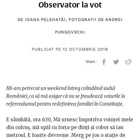
Observator la vot
DE
IOANA PELEHATĂI
, FOTOGRAFII DE
ANDREI
PUNGOVSCHI
PUBLICAT PE 12 OCTOMBRIE 2018
Mi-am petrecut un weekend întreg colindând sudul
României, ca să mă asigur că nu se fraudează voturile la
referendumul pentru redefinirea familiei în Constituție.
E sâmbătă, ora 6:30, Mă urnesc împotriva voinței mele
din culcuș, mă spăl cu forța pe dinți și cobor să iau
metroul. E foarte devreme. Merg pe jos o stație de