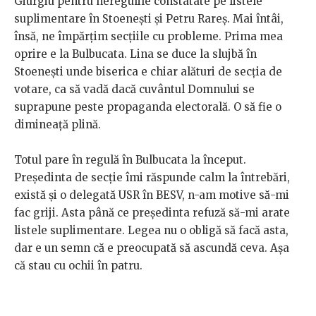
Giurgiu pentru neregulile constatate pe listele
suplimentare în Stoenești și Petru Rareș. Mai întâi,
însă, ne împărțim secțiile cu probleme. Prima mea
oprire e la Bulbucata. Lina se duce la slujbă în
Stoenești unde biserica e chiar alături de secția de
votare, ca să vadă dacă cuvântul Domnului se
suprapune peste propaganda electorală. O să fie o
dimineață plină.
Totul pare în regulă în Bulbucata la început.
Președinta de secție îmi răspunde calm la întrebări,
există și o delegată USR în BESV, n-am motive să-mi
fac griji. Asta până ce președinta refuză să-mi arate
listele suplimentare. Legea nu o obligă să facă asta,
dar e un semn că e preocupată să ascundă ceva. Așa
că stau cu ochii în patru.