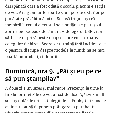
dărăpănată care a fost odată o școală și acum e secție
de vot. Are geamurile sparte și un perete exterior pe
jumătate prăvălit înăuntru. Se lasă frigul, așa că
membrii biroului electoral se ciondănesc pe reșoul
aprins pe podeaua de ciment – delegatul USR vrea
să-l lase în priză peste noapte, spre consternarea
colegelor de birou. Seara se termină fără incidente, cu
o pașnică discuție despre modele la nunți: nu se mai
poartă porumbeii, ci fluturii.
Duminică, ora 9. „Păi și eu pe ce
să pun ștampila?”
A doua zi e un iureș și mai mare. Prezența la urne la
finalul primei zile de vot a fost de doar 5,72% - mult
sub așteptările oricui. Colegii de la Funky Citizens ne-
au încurajat să depunem plângere la parchet în