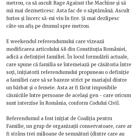
metrou, ca să ascult Rage Against the Machine și să
mă mai dezmeticesc. Asta fac de o săptămână. Ascult
furios și încerc să-mi vin în fire. Și mai dezlipesc
câte-un afiș pe drumul spre metrou.
E weekendul referendumului care vizează
modificarea articolului 48 din Constituția României,
adică a definiției familiei. În locul formulării actuale,
care spune că familia se întemeiază pe căsătoria între
soți, inițiatorii referendumului propuneau o definiție
a familiei care să se bazeze strict pe mariajul dintre
un bărbat și o femeie. Asta ar fi făcut imposibile
căsniciile între persoane de același gen - care oricum
sunt interzise în România, conform Codului Civil.
Referendumul a fost inițiat de Coaliția pentru
Familie, un grup de organizații conservatoare, care ar
fi strâns trei milioane de semnături (dintre care au