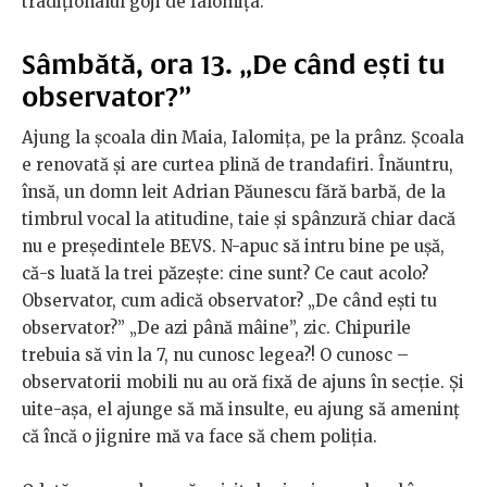
tradiționalul goji de Ialomița.
Sâmbătă, ora 13. „De când ești tu
observator?”
Ajung la școala din Maia, Ialomița, pe la prânz. Școala
e renovată și are curtea plină de trandafiri. Înăuntru,
însă, un domn leit Adrian Păunescu fără barbă, de la
timbrul vocal la atitudine, taie și spânzură chiar dacă
nu e președintele BEVS. N-apuc să intru bine pe ușă,
că-s luată la trei păzește: cine sunt? Ce caut acolo?
Observator, cum adică observator? „De când ești tu
observator?” „De azi până mâine”, zic. Chipurile
trebuia să vin la 7, nu cunosc legea?! O cunosc –
observatorii mobili nu au oră fixă de ajuns în secție. Și
uite-așa, el ajunge să mă insulte, eu ajung să ameninț
că încă o jignire mă va face să chem poliția.