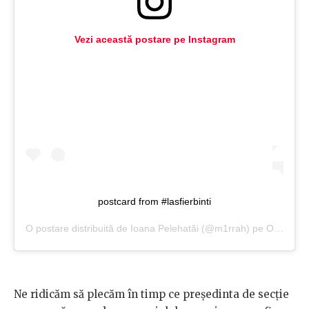
Vezi această postare pe Instagram
postcard from #lasfierbinti
O postare distribuită de
Ioana Pelehatăi
(@m1rrah) pe
Oct 6, 2018 at 1:21 PDT
Ne ridicăm să plecăm în timp ce președinta de secție