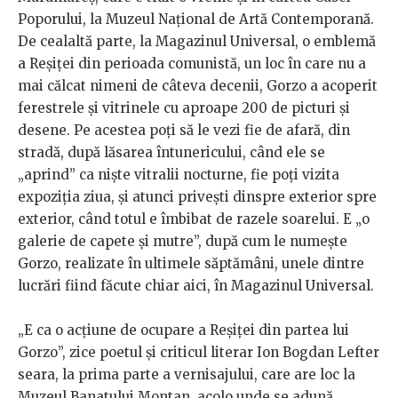
Poporului, la Muzeul Național de Artă Contemporană.
De cealaltă parte, la Magazinul Universal, o emblemă
a Reșiței din perioada comunistă, un loc în care nu a
mai călcat nimeni de câteva decenii, Gorzo a acoperit
ferestrele și vitrinele cu aproape 200 de picturi și
desene. Pe acestea poți să le vezi fie de afară, din
stradă, după lăsarea întunericului, când ele se
„aprind” ca niște vitralii nocturne, fie poți vizita
expoziția ziua, și atunci privești dinspre exterior spre
exterior, când totul e îmbibat de razele soarelui. E „o
galerie de capete și mutre”, după cum le numește
Gorzo, realizate în ultimele săptămâni, unele dintre
lucrări fiind făcute chiar aici, în Magazinul Universal.
„E ca o acțiune de ocupare a Reșiței din partea lui
Gorzo”, zice poetul și criticul literar Ion Bogdan Lefter
seara, la prima parte a vernisajului, care are loc la
Muzeul Banatului Montan, acolo unde se adună