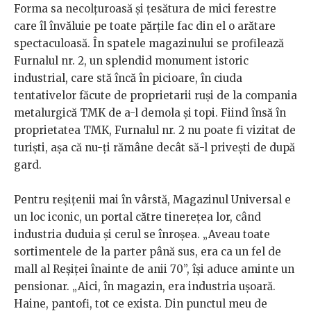
Forma sa necolțuroasă și țesătura de mici ferestre
care îl învăluie pe toate părțile fac din el o arătare
spectaculoasă. În spatele magazinului se profilează
Furnalul nr. 2, un splendid monument istoric
industrial, care stă încă în picioare, în ciuda
tentativelor făcute de proprietarii ruși de la compania
metalurgică TMK de a-l demola și topi. Fiind însă în
proprietatea TMK, Furnalul nr. 2 nu poate fi vizitat de
turiști, așa că nu-ți rămâne decât să-l privești de după
gard.
Pentru reșițenii mai în vârstă, Magazinul Universal e
un loc iconic, un portal către tinerețea lor, când
industria duduia și cerul se înroșea. „Aveau toate
sortimentele de la parter până sus, era ca un fel de
mall al Reșiței înainte de anii 70”, își aduce aminte un
pensionar. „Aici, în magazin, era industria ușoară.
Haine, pantofi, tot ce exista. Din punctul meu de