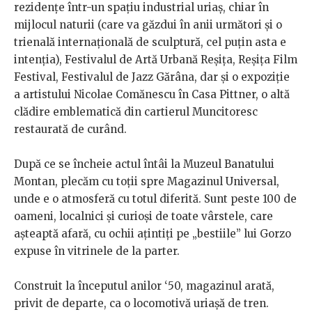
rezidențe într-un spațiu industrial uriaș, chiar în
mijlocul naturii (care va găzdui în anii următori și o
trienală internațională de sculptură, cel puțin asta e
intenția), Festivalul de Artă Urbană Reșița, Reșița Film
Festival, Festivalul de Jazz Gărâna, dar și o expoziție
a artistului Nicolae Comănescu în Casa Pittner, o altă
clădire emblematică din cartierul Muncitoresc
restaurată de curând.
După ce se încheie actul întâi la Muzeul Banatului
Montan, plecăm cu toții spre Magazinul Universal,
unde e o atmosferă cu totul diferită. Sunt peste 100 de
oameni, localnici și curioși de toate vârstele, care
așteaptă afară, cu ochii ațintiți pe „bestiile” lui Gorzo
expuse în vitrinele de la parter.
Construit la începutul anilor ‘50, magazinul arată,
privit de departe, ca o locomotivă uriașă de tren.