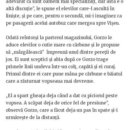
adevărat că sunt oameni mai specializați, dar asta e o
altă discuție”, le spune el elevilor care-l ascultă în
liniște, și pe care, pentru o secundă, mi-i imaginez ca
pe pasagerii acelui autobuz care mergea spre Vișeu.
Odată reîntorși la parterul magazinului, Gorzo le
aduce elevilor o cutie mare cu cărbune și le propune
să „mâzgâlească” împreună unul dintre pereții de
jos. Ei sunt sceptici și abia după ce Gorzo trage
primele linii undeva într-un colț, capătă și ei curaj.
Primul dintre ei care pune mâna pe cărbune e băiatul
care a răsturnat vopseaua mai devreme.
„El a spart gheața deja când a dat cu piciorul peste
vopsea. A scăpat deja de orice fel de presiune”,
observă Gorzo, care a făcut deja un pas în spate și-i
urmărește de la distanță.