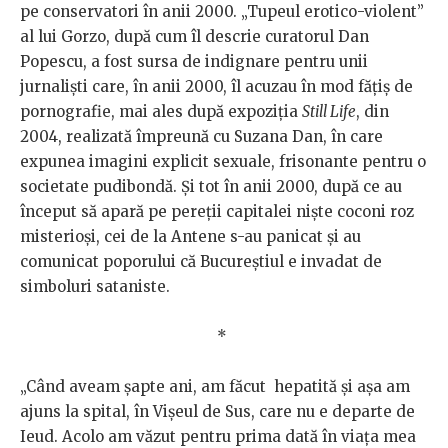
pe conservatori în anii 2000. „Tupeul erotico-violent”
al lui Gorzo, după cum îl descrie curatorul Dan
Popescu, a fost sursa de indignare pentru unii
jurnaliști care, în anii 2000, îl acuzau în mod fățiș de
pornografie, mai ales după expoziția
Still Life
, din
2004, realizată împreună cu Suzana Dan, în care
expunea imagini explicit sexuale, frisonante pentru o
societate pudibondă. Și tot în anii 2000, după ce au
început să apară pe pereții capitalei niște coconi roz
misterioși, cei de la Antene s-au panicat și au
comunicat poporului că Bucureștiul e invadat de
simboluri sataniste.
*
„Când aveam șapte ani, am făcut hepatită și așa am
ajuns la spital, în Vișeul de Sus, care nu e departe de
Ieud. Acolo am văzut pentru prima dată în viața mea