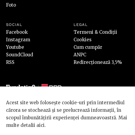
Foto
SOCIAL
LEGAL
Facebook
Termeni & Condiții
Instagram
Cookies
Youtube
Cum cumpăr
SoundCloud
ANPC
RSS
Redirecționează 3,5%
Acest site web folosește cookie-uri prin intermediul
© 2026 BRD Groupe Société Générale, toate drepturile rezervate.
cărora se stochează și se prelucrează informații, în
Scena 9 este un proiect sustinut de
BRD GROUPE SOCIÉTÉ
scopul îmbunătățirii experienței dumneavoastră. Mai
GÉNÉRALE
.
multe detalii
aici
.