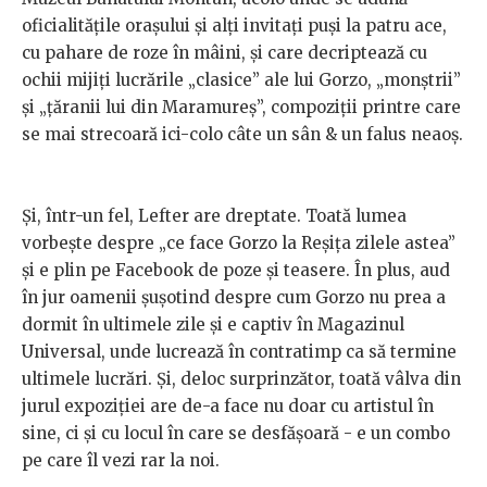
oficialitățile orașului și alți invitați puși la patru ace,
cu pahare de roze în mâini, și care decriptează cu
ochii mijiți lucrările „clasice” ale lui Gorzo, „monștrii”
și „țăranii lui din Maramureș”, compoziții printre care
se mai strecoară ici-colo câte un sân & un falus neaoș.
Și, într-un fel, Lefter are dreptate. Toată lumea
vorbește despre „ce face Gorzo la Reșița zilele astea”
și e plin pe Facebook de poze și teasere. În plus, aud
în jur oamenii șușotind despre cum Gorzo nu prea a
dormit în ultimele zile și e captiv în Magazinul
Universal, unde lucrează în contratimp ca să termine
ultimele lucrări. Și, deloc surprinzător, toată vâlva din
jurul expoziției are de-a face nu doar cu artistul în
sine, ci și cu locul în care se desfășoară - e un combo
pe care îl vezi rar la noi.