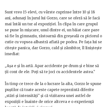
Sunt vreo 15 elevi, cu vârste cuprinse între 10 și 18
ani, adunați în jurul lui Gorzo, care se oferă să le facă
mai întâi un tur al expoziției. În clipa în care grupul
se pune în mișcare, unul dintre ei, un băiat care pare
să fie în gimnaziu, răstoarnă din greșeală cu piciorul o
cutie cu vopsea albastră aflată pe podea. Pe fața lui se
citește panica, dar Gorzo, cald și zâmbitor, îl liniștește
imediat:
„Așa e și în artă. Apar accidente pe drum și e bine să
ții cont de ele. Poți să te joci cu accidentele astea.”
În timp ce trece de la o lucrare la alta, Gorzo le spune
puștilor că toate aceste capete reprezintă diferite
„stări și intensități” și că vizitarea unei astfel de
expoziții e înainte de orice altceva e o experiență