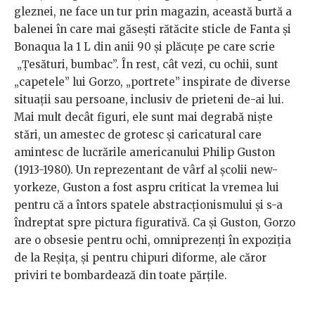
gleznei, ne face un tur prin magazin, această burtă a
balenei în care mai găsești rătăcite sticle de Fanta și
Bonaqua la 1 L din anii 90 și plăcuțe pe care scrie
„Țesături, bumbac”. În rest, cât vezi, cu ochii, sunt
„capetele” lui Gorzo, „portrete” inspirate de diverse
situații sau persoane, inclusiv de prieteni de-ai lui.
Mai mult decât figuri, ele sunt mai degrabă niște
stări, un amestec de grotesc și caricatural care
amintesc de lucrările americanului Philip Guston
(1913-1980). Un reprezentant de vârf al școlii new-
yorkeze, Guston a fost aspru criticat la vremea lui
pentru că a întors spatele abstracționismului și s-a
îndreptat spre pictura figurativă. Ca și Guston, Gorzo
are o obsesie pentru ochi, omniprezenți în expoziția
de la Reșița, și pentru chipuri diforme, ale căror
priviri te bombardează din toate părțile.