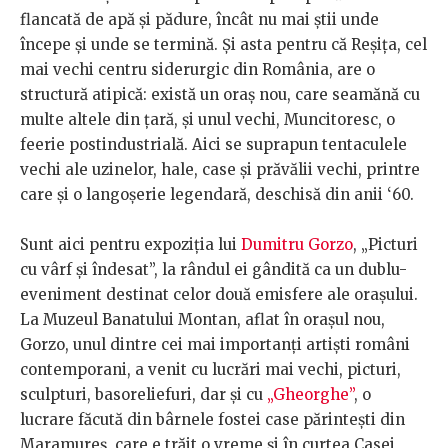
flancată de apă și pădure, încât nu mai știi unde
începe și unde se termină. Și asta pentru că Reșița, cel
mai vechi centru siderurgic din România, are o
structură atipică: există un oraș nou, care seamănă cu
multe altele din țară, și unul vechi, Muncitoresc, o
feerie postindustrială. Aici se suprapun tentaculele
vechi ale uzinelor, hale, case și prăvălii vechi, printre
care și o langoșerie legendară, deschisă din anii ‘60.
Sunt aici pentru expoziția lui
Dumitru Gorzo
, „Picturi
cu vârf și îndesat”, la rândul ei gândită ca un dublu-
eveniment destinat celor două emisfere ale orașului.
La Muzeul Banatului Montan, aflat în orașul nou,
Gorzo, unul dintre cei mai importanți artiști români
contemporani, a venit cu lucrări mai vechi, picturi,
sculpturi, basoreliefuri, dar și cu
„Gheorghe”
, o
lucrare făcută din bârnele fostei case părintești din
Maramureș, care e trăit o vreme și în curtea Casei