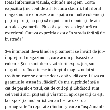
toată informația vizuală, oriunde mergem. Toată
expoziția ține cont de arhitectura clădirii. Interiorul
magazinului e opresiv, e un spațiu cu multe coloane și
puțini pereți, nu poți să expui cum trebuie, și de aia
am ales geamurile. Plus că așa creez o legătură cu
exteriorul. Cumva expoziția asta e în strada fără să fie
în stradă.”
S-a întunecat de-a binelea și oamenii se învârt de jur-
împrejurul magazinului, care acum pulsează de
culoare. Și nu sunt doar vizitatorii expoziției, sunt
mașini care încetinesc în dreptul magazinului și
trecători care se opresc doar ca să vadă care-i faza cu
geamurile astea în „flăcări”. Ce mă suprinde însă e
cât de pașnic e totul, cât de curioși și răbdători sunt
cei veniți aici, puștani și vârstnici, aproape uiți că ești
la expoziția unui artist care a fost acuzat de
pornografie în repetate rânduri și care îi înspăimânta