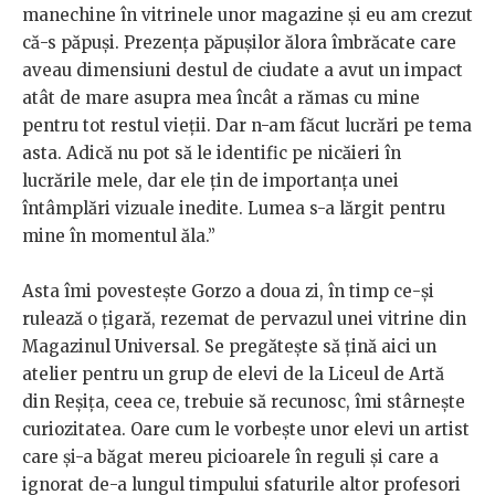
manechine în vitrinele unor magazine și eu am crezut
că-s păpuși. Prezența păpușilor ălora îmbrăcate care
aveau dimensiuni destul de ciudate a avut un impact
atât de mare asupra mea încât a rămas cu mine
pentru tot restul vieții. Dar n-am făcut lucrări pe tema
asta. Adică nu pot să le identific pe nicăieri în
lucrările mele, dar ele țin de importanța unei
întâmplări vizuale inedite. Lumea s-a lărgit pentru
mine în momentul ăla.”
Asta îmi povestește Gorzo a doua zi, în timp ce-și
rulează o țigară, rezemat de pervazul unei vitrine din
Magazinul Universal. Se pregătește să țină aici un
atelier pentru un grup de elevi de la Liceul de Artă
din Reșița, ceea ce, trebuie să recunosc, îmi stârnește
curiozitatea. Oare cum le vorbește unor elevi un artist
care și-a băgat mereu picioarele în reguli și care a
ignorat de-a lungul timpului sfaturile altor profesori