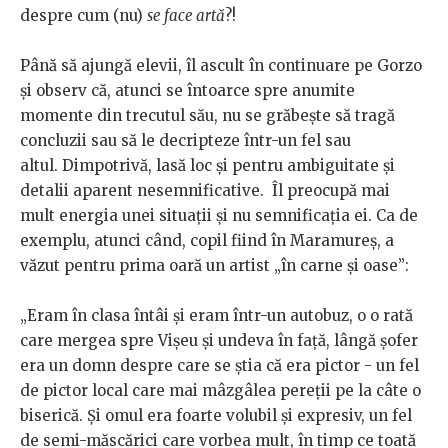
despre cum (nu)
se face artă
?!
Până să ajungă elevii, îl ascult în continuare pe Gorzo
și observ că, atunci se întoarce spre anumite
momente din trecutul său, nu se grăbește să tragă
concluzii sau să le decripteze într-un fel sau
altul. Dimpotrivă, lasă loc și pentru ambiguitate și
detalii aparent nesemnificative. Îl preocupă mai
mult energia unei situații și nu semnificația ei. Ca de
exemplu, atunci când, copil fiind în Maramureș, a
văzut pentru prima oară un artist „în carne și oase”:
„Eram în clasa întâi și eram într-un autobuz, o o rată
care mergea spre Vișeu și undeva în față, lângă șofer
era un domn despre care se știa că era pictor - un fel
de pictor local care mai mâzgâlea pereții pe la câte o
biserică. Și omul era foarte volubil și expresiv, un fel
de semi-măscărici care vorbea mult, în timp ce toată