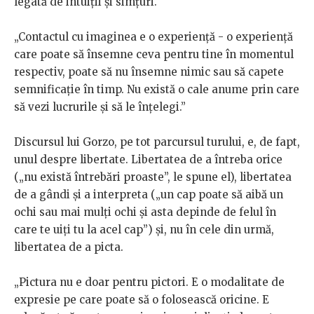
legată de intuiții și simțuri.
„Contactul cu imaginea e o experiență - o experiență
care poate să însemne ceva pentru tine în momentul
respectiv, poate să nu însemne nimic sau să capete
semnificație în timp. Nu există o cale anume prin care
să vezi lucrurile și să le înțelegi.”
Discursul lui Gorzo, pe tot parcursul turului, e, de fapt,
unul despre libertate. Libertatea de a întreba orice
(„nu există întrebări proaste”, le spune el), libertatea
de a gândi și a interpreta („un cap poate să aibă un
ochi sau mai mulți ochi și asta depinde de felul în
care te uiți tu la acel cap”) și, nu în cele din urmă,
libertatea de a picta.
„Pictura nu e doar pentru pictori. E o modalitate de
expresie pe care poate să o folosească oricine. E