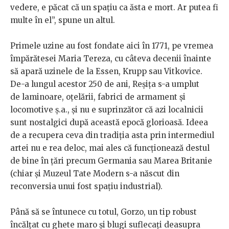
vedere, e păcat că un spațiu ca ăsta e mort. Ar putea fi
multe în el”, spune un altul.
Primele uzine au fost fondate aici în 1771, pe vremea
împărătesei Maria Tereza, cu câteva decenii înainte
să apară uzinele de la Essen, Krupp sau Vitkovice.
De-a lungul acestor 250 de ani, Reșița s-a umplut
de laminoare, oțelării, fabrici de armament și
locomotive ș.a., și nu e suprinzător că azi localnicii
sunt nostalgici după această epocă glorioasă. Ideea
de a recupera ceva din tradiția asta prin intermediul
artei nu e rea deloc, mai ales că funcționează destul
de bine în țări precum Germania sau Marea Britanie
(chiar și Muzeul Tate Modern s-a născut din
reconversia unui fost spațiu industrial).
Până să se întunece cu totul, Gorzo, un tip robust
încălțat cu ghete maro și blugi suflecați deasupra