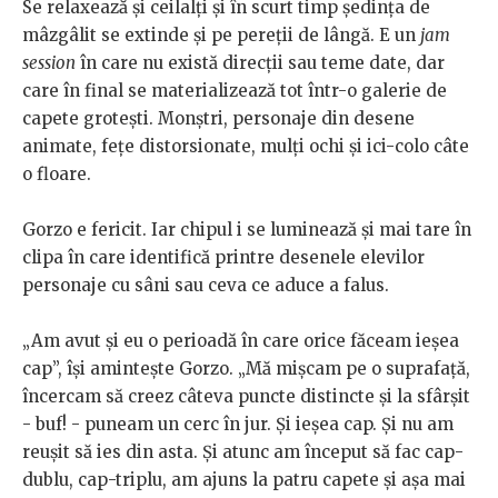
Se relaxează și ceilalți și în scurt timp ședința de
mâzgâlit se extinde și pe pereții de lângă. E un
jam
session
în care nu există direcții sau teme date, dar
care în final se materializează tot într-o galerie de
capete grotești. Monștri, personaje din desene
animate, fețe distorsionate, mulți ochi și ici-colo câte
o floare.
Gorzo e fericit. Iar chipul i se luminează și mai tare în
clipa în care identifică printre desenele elevilor
personaje cu sâni sau ceva ce aduce a falus.
„Am avut și eu o perioadă în care orice făceam ieșea
cap”, își amintește Gorzo. „Mă mișcam pe o suprafață,
încercam să creez câteva puncte distincte și la sfârșit
- buf! - puneam un cerc în jur. Și ieșea cap. Și nu am
reușit să ies din asta. Și atunc am început să fac cap-
dublu, cap-triplu, am ajuns la patru capete și așa mai