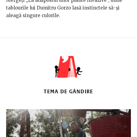
Mergeți „La adăpostul unor plante invazive”, unde
tablourile lui Dumitru Gorzo lasă instinctele să-și
aleagă singure culorile.
TEMA DE GÂNDIRE