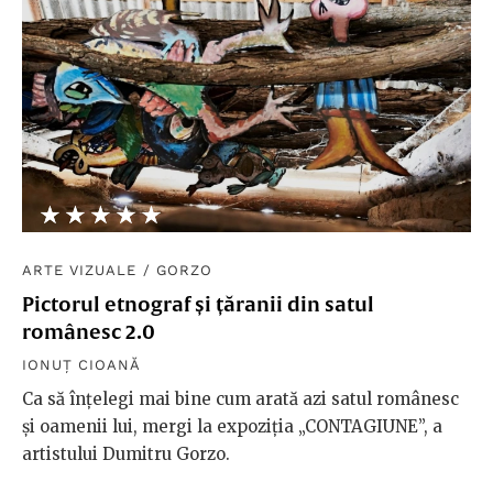
★★★★★
☆☆☆☆☆
ARTE VIZUALE
/
GORZO
Pictorul etnograf și țăranii din satul
românesc 2.0
IONUȚ CIOANĂ
Ca să înțelegi mai bine cum arată azi satul românesc
și oamenii lui, mergi la expoziția „CONTAGIUNE”, a
artistului Dumitru Gorzo.