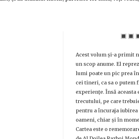
🔳 🔳 
Acest volum și-a primit
un scop anume. El reprez
lumi poate un pic prea în
cei tineri, ca sa o putem 
experiențe. Însă aceasta e
trecutului, pe care trebui
pentru a încuraja iubirea 
oameni, chiar și în momen
Cartea este o rememorare
de Al Doilea Razboi Mond