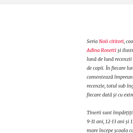
Seria
Noii cititori
, co
Adina Rosetti
și ilus
lună de lună recenzii l
de copii. În fiecare lun
comentează împreună 
recenzie, totul sub în
fiecare dată și cu ext
Tinerii sunt împărțiți
9-11 ani, 12-13 ani și
mare începe școala cu 