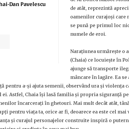
ihai-Dan Pavelescu
de atât, reprezintă aprec
oamenilor curajoși care 
se pună pe primul loc nic
numele de eroi.
Narațiunea urmărește o a
(Chaia) ce locuiește în Po
ajunge să transporte ilega
mâncare în lagăre. Ea se 
ță pentru a-și ajuta semenii, observând ura și violența c
 ei. Astfel, Chaia își lasă familia și propria siguranță p
menilor încarcerați în ghetouri. Mai mult decât atât, tân
pți pentru viața ta, orice ar fi, deoarece ea este cel mai
eranța și curajul personajelor construite inspiră o puter