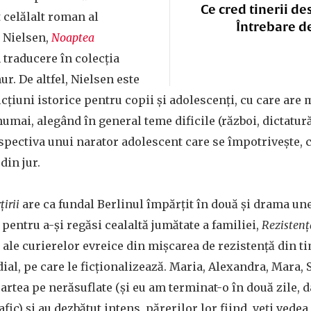
Ce cred tinerii de
 celălalt roman al
Întrebare d
. Nielsen,
Noaptea
n traducere în colecția
ur. De altfel, Nielsen este
cțiuni istorice pentru copii și adolescenți, cu care are
numai, alegând în general teme dificile (război, dictatură
pectiva unui narator adolescent care se împotrivește, c
din jur.
irii
are ca fundal Berlinul împărțit în două și drama une
 pentru a-și regăsi cealaltă jumătate a familiei,
Rezistenț
 ale curierelor evreice din mișcarea de rezistență din ti
al, pe care le ficționalizează. Maria, Alexandra, Mara, S
artea pe nerăsuflate (și eu am terminat-o în două zile, da
fic) și au dezbătut intens, părerilor lor fiind, veți vedea