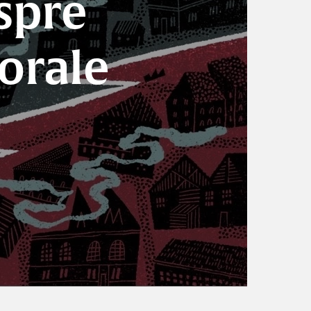
spre
morale