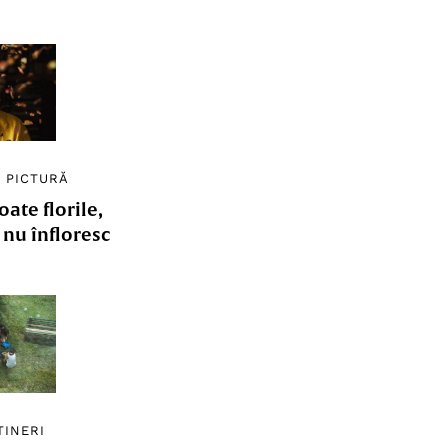
/
PICTURĂ
ate florile,
e nu înfloresc
TINERI