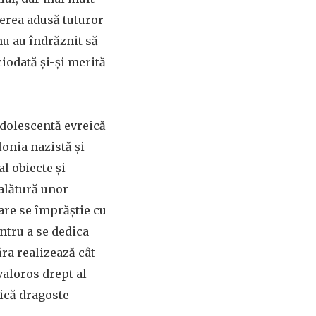
ierea adusă tuturor
nu au îndrăznit să
iodată și-și merită
dolescentă evreică
lonia nazistă și
l obiecte și
alătură unor
are se împrăștie cu
entru a se dedica
ăra realizează cât
 valoros drept al
nică dragoste