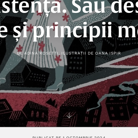
istență. Sau de
e și principii 
DE
ADINA ROSETTI
, ILUSTRAȚII DE
OANA ISPIR
PUBLICAT PE 1 OCTOMBRIE 2024