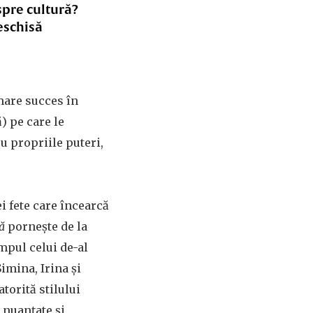
spre cultură?
eschisă
 mare succes în
) pe care le
u propriile puteri,
i fete care încearcă
ă
pornește de la
mpul celui de-al
imina, Irina și
torită stilului
, nuanțate și