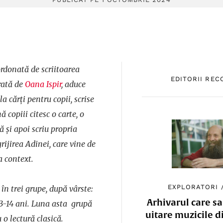
ordonată de scriitoarea
EDITORII RE
trată de
Oana Ispir
, aduce
a cărți pentru copii, scrise
ă copiii citesc o carte, o
și apoi scriu propria
grijirea Adinei, care vine de
ra context.
EXPLORATORI
 în trei grupe, după vârste:
Arhivarul care sa
 13-14 ani. Luna asta grupă
uitare muzicile d
o lectură clasică.