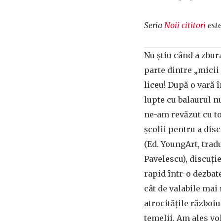
Seria
Noii cititori
este
Nu știu când a zbur
parte dintre „micii
liceu! După o vară î
lupte cu balaurul n
ne-am revăzut cu to
școlii pentru a di
(Ed. YoungArt, tra
Pavelescu), discuți
rapid într-o dezbat
cât de valabile mai
atrocitățile război
temelii. Am ales v