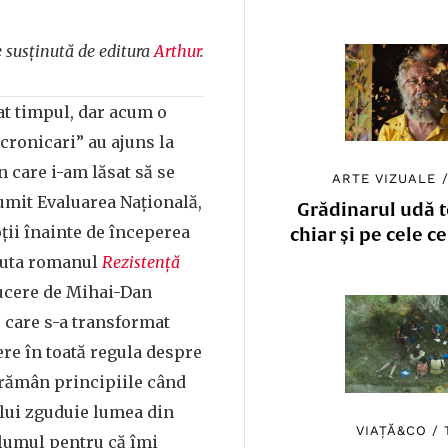
 susținută de editura
Arthur
.
at timpul, dar acum o
 cronicari” au ajuns la
n care i-am lăsat să se
ARTE VIZUALE
umit Evaluarea Națională,
Grădinarul udă to
ții înainte de începerea
chiar și pe cele c
scuta romanul
Rezistență
ducere de Mihai-Dan
e care s-a transformat
ere în toată regula despre
 rămân principiile când
ului zguduie lumea din
VIAȚĂ&CO
/
olumul pentru că îmi