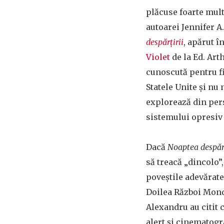
plăcuse foarte mult
autoarei Jennifer A
despărțirii
, apărut î
Violet
de la Ed. Arth
cunoscută pentru fi
Statele Unite și nu 
explorează din pers
sistemului opresiv 
Dacă
Noaptea despărț
să treacă „dincolo”,
poveștile adevărate
Doilea Război Mondi
Alexandru au citit c
alert și cinematogra