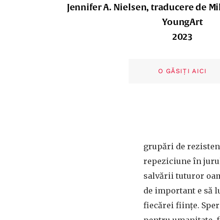
Jennifer A. Nielsen, traducere de M
YoungArt
2023
O GĂSIȚI AICI
grupări de rezisten
repeziciune în jurul
salvării tuturor oa
de important e să lu
fiecărei ființe. Sp