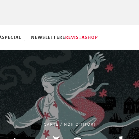
Ă
SPECIAL
NEWSLETTERE
REVISTA
SHOP
CARTE
/
NOII CITITORI