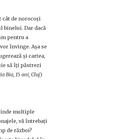
t cât de norocoși
l binelui. Dar dacă
năm pentru a
 vor învinge. Așa se
ugerează și cartea,
ie să îți păstrezi
a Bia, 15 ani, Cluj
)
rinde multiple
onajele, vă întrebați
imp de război?