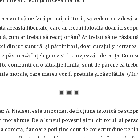
ericire și credința în ceva mai bun.
a a vrut să ne facă pe noi, cititorii, să vedem cu adevăra
ă această libertate, care ar trebui folosită doar în scopu
ată, cum ar trebui să reacționăm? Ar trebui să ne răzbu
i din jur sunt răi și părtinitori, doar curajul și iertarea
re păstrează înțelegerea și încurajează toleranța. Cum s
 te confrunți cu o situație limită, sunt de părere că trebu
ile morale, care mereu vor fi prețuite și răsplătite. (
Mari
🔳 🔳 🔳
er A. Nielsen este un roman de ficțiune istorică ce surp
 moralitate. De-a lungul poveștii și tu, cititorul, și pers
ea corectă, dar oare poți ține cont de corectitudine pe t