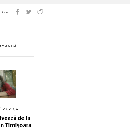
COMANDĂ
/
MUZICĂ
lvează de la
in Timișoara