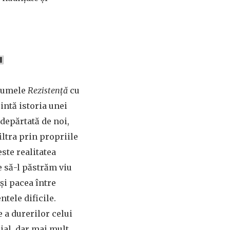
🔳
 numele
Rezistență
cu
intă istoria unei
depărtată de noi,
filtra prin propriile
ste realitatea
e să-l păstrăm viu
și pacea între
tele dificile.
 a durerilor celui
ial, dar mai mult