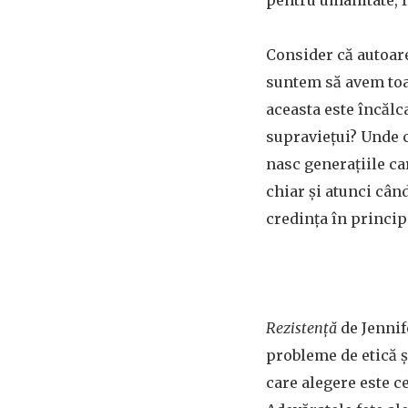
pentru umanitate, f
Consider că autoare
suntem să avem toat
aceasta este încălc
supraviețui? Unde ce
nasc generațiile ca
chiar și atunci când
credința în principi
Rezistență
de Jennif
probleme de etică și
care alegere este c