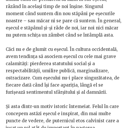
râzând în același timp de noi înșine. Singurul
moment când suntem din nou stăpâni pe eșecurile
noastre – sau măcar ni se pare că suntem. În general,
eșecul e stăpânul și-și râde de noi, iar noi nici măcar
nu putem schița un zâmbet când se întâmplă asta.
Căci nu e de glumit cu eșecul. În cultura occidentală,
avem tendința să asociem eșecul cu cele mai grave
calamități: pierderea statutului social și a
respectabilității, umilire publică, marginalizare,
ostracizare. Cum eșecului nu-i place singurătatea, de
fiecare dată când își face apariția, lângă el se
furișează sentimentul sfârșitului și al damnării.
Și asta dintr-un motiv istoric întemeiat. Felul în care
concepem astăzi eșecul e inspirat, din mai multe
puncte de vedere, de puternicul etos calvinist care a
jucat un rol atât de important în nașterea