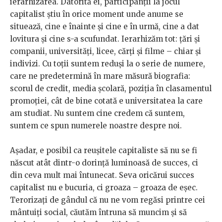
ierarhizarea. Datorită ei, participanții la jocul
capitalist știu în orice moment unde anume se
situează, cine e înainte și cine e în urmă, cine a dat
lovitura și cine s-a scufundat. Ierarhizăm tot: țări și
companii, universități, licee, cărți și filme – chiar și
indivizi. Cu toții suntem reduși la o serie de numere,
care ne predetermină în mare măsură biografia:
scorul de credit, media școlară, poziția în clasamentul
promoției, cât de bine cotată e universitatea la care
am studiat. Nu suntem cine credem că suntem,
suntem ce spun numerele noastre despre noi.
Așadar, e posibil ca reușitele capitaliste să nu se fi
născut atât dintr-o dorință luminoasă de succes, ci
din ceva mult mai întunecat. Seva oricărui succes
capitalist nu e bucuria, ci groaza – groaza de eșec.
Terorizați de gândul că nu ne vom regăsi printre cei
mântuiți social, căutăm întruna să muncim și să