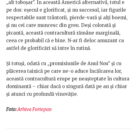
„alt toboșar”. În această Americă alternativă, totul e
pe dos: eșecul e glorificat, și nu succesul, iar figurile
respectabile sunt trântorii, pierde-vară și alți boemi,
și nu cei care muncesc din greu. Deși colorată și
picantă, această contracultură rămâne marginală,
ceea ce probabil că e bine. N-ar fi deloc amuzant ca
astfel de glorificări să intre în rutină.
Și totuși, odată cu „promisiunile de Anul Nou” și cu
plăcerea tainică pe care ne-o aduce încălcarea lor,
această contracultură erupe pe neașteptate în cultura
dominantă – chiar dacă o singură dată pe an și chiar
și atunci cu profundă vinovăție.
Foto:
Arhiva Fortepan