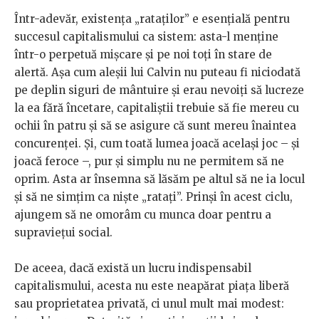
Într-adevăr, existența „rataților” e esențială pentru
succesul capitalismului ca sistem: asta-l menține
într-o perpetuă mișcare și pe noi toți în stare de
alertă. Așa cum aleșii lui Calvin nu puteau fi niciodată
pe deplin siguri de mântuire și erau nevoiți să lucreze
la ea fără încetare, capitaliștii trebuie să fie mereu cu
ochii în patru și să se asigure că sunt mereu înaintea
concurenței. Și, cum toată lumea joacă același joc – și
joacă feroce –, pur și simplu nu ne permitem să ne
oprim. Asta ar însemna să lăsăm pe altul să ne ia locul
și să ne simțim ca niște „ratați”. Prinși în acest ciclu,
ajungem să ne omorâm cu munca doar pentru a
supraviețui social.
De aceea, dacă există un lucru indispensabil
capitalismului, acesta nu este neapărat piața liberă
sau proprietatea privată, ci unul mult mai modest: