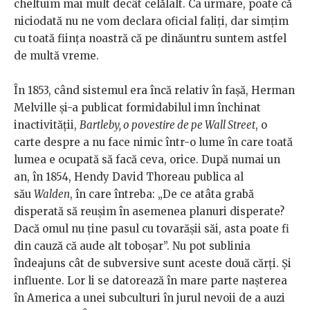
cheltuim mai mult decât celălalt. Ca urmare, poate că
niciodată nu ne vom declara oficial faliți, dar simțim
cu toată ființa noastră că pe dinăuntru suntem astfel
de multă vreme.
În 1853, când sistemul era încă relativ în fașă, Herman
Melville și-a publicat formidabilul imn închinat
inactivității,
Bartleby, o povestire de pe Wall Street
, o
carte despre a nu face nimic într-o lume în care toată
lumea e ocupată să facă ceva, orice. După numai un
an, în 1854, Hendy David Thoreau publica al
său
Walden
, în care întreba: „De ce atâta grabă
disperată să reușim în asemenea planuri disperate?
Dacă omul nu ține pasul cu tovarășii săi, asta poate fi
din cauză că aude alt toboșar”. Nu pot sublinia
îndeajuns cât de subversive sunt aceste două cărți. Și
influente. Lor li se datorează în mare parte nașterea
în America a unei subculturi în jurul nevoii de a auzi