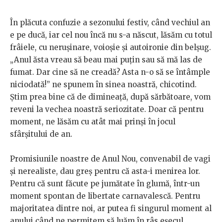
În plăcuta confuzie a sezonului festiv, când vechiul an
e pe ducă, iar cel nou încă nu s-a născut, lăsăm cu totul
frâiele, cu nerușinare, voioșie și autoironie din belșug.
„Anul ăsta vreau să beau mai puțin sau să mă las de
fumat. Dar cine să ne creadă? Asta n-o să se întâmple
niciodată!” ne spunem în sinea noastră, chicotind.
Știm prea bine că de dimineață, după sărbătoare, vom
reveni la vechea noastră seriozitate. Doar că pentru
moment, ne lăsăm cu atât mai prinși în jocul
sfârșitului de an.
Promisiunile noastre de Anul Nou, convenabil de vagi
și nerealiste, dau greș pentru că asta-i menirea lor.
Pentru că sunt făcute pe jumătate în glumă, într-un
moment spontan de libertate carnavalescă. Pentru
majoritatea dintre noi, ar putea fi singurul moment al
anului când ne permitem să luăm în râs eșecul,