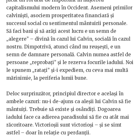
capitalismului modern în Occident. Asemeni primilor
calviniști, asociem prosperitatea financiară și
succesul social cu sentimentul mântuirii personale.
Să faci bani și să arăți acest lucru e un semn de
„alegere” – divină în cazul lui Calvin, socială în cazul
nostru. Dimpotrivă, atunci când nu reușești, e un
semn de damnare personală. Calvin numea astfel de
persoane „reprobați” și le rezerva focurile iadului. Noi
le spunem „ratați” și-i expediem, cu ceva mai multă
mărinimie, la periferia lumii bune.
Deloc surprinzător, principiul director e același în
ambele cazuri: nu-i de-ajuns ca aleșii lui Calvin să fie
mântuiți. Trebuie să existe și osândiți. Dogoarea
iadului face ca adierea paradisului să fie cu atât mai
răcoritoare. Victorioșii sunt victorioși – și se simt
astfel – doar în relație cu perdanții.