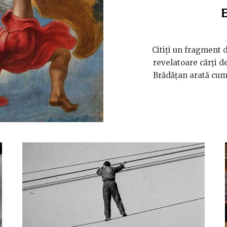
E
Citiți un fragment d
revelatoare cărți de
Brădățan arată cum 