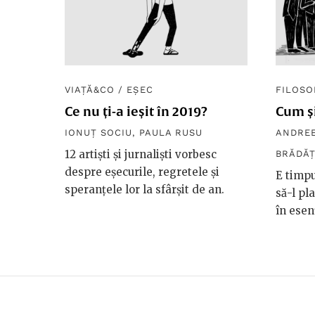
VIAȚĂ&CO
/
EȘEC
FILOSO
Ce nu ți-a ieșit în 2019?
Cum ș
IONUȚ SOCIU
,
PAULA RUSU
ANDREE
12 artiști și jurnaliști vorbesc
BRĂDĂ
despre eșecurile, regretele și
E timpu
speranțele lor la sfârșit de an.
să-l pl
în esen