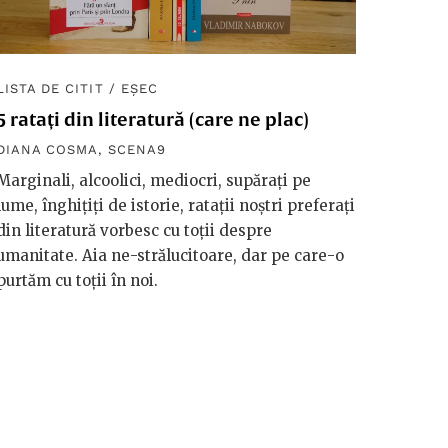
LISTA DE CITIT
/
EȘEC
5 ratați din literatură (care ne plac)
DIANA COSMA
,
SCENA9
Marginali, alcoolici, mediocri, supărați pe
lume, înghițiți de istorie, ratații noștri preferați
din literatură vorbesc cu toții despre
umanitate. Aia ne-strălucitoare, dar pe care-o
purtăm cu toții în noi.