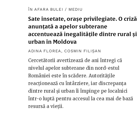
ÎN AFARA BULEI
/
MEDIU
Sate însetate, orașe privilegiate. O criză
anunțată a apelor subterane
accentuează inegalitățile dintre rural și
urban în Moldova
ADINA FLOREA
,
COSMIN FILIȘAN
Cercetătorii avertizează de ani întregi că
nivelul apelor subterane din nord-estul
României este în scădere. Autoritățile
reacționează cu întârziere, iar discrepanța
dintre rural și urban îi împinge pe localnici
într-o luptă pentru accesul la cea mai de bază
resursă a vieții.