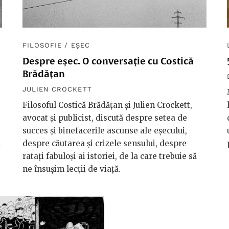
FILOSOFIE
/
EȘEC
Despre eșec. O conversație cu Costică
Brădățan
JULIEN CROCKETT
Filosoful Costică Brădățan și Julien Crockett,
avocat și publicist, discută despre setea de
succes și binefacerile ascunse ale eșecului,
n
despre căutarea și crizele sensului, despre
ratați fabuloși ai istoriei, de la care trebuie să
ne însușim lecții de viață.