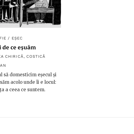
FIE
/
EȘEC
i de ce eșuăm
A CHIRICĂ
,
COSTICĂ
ȚAN
l să domesticim eșecul și
asăm acolo unde îi e locul:
ța a ceea ce suntem.