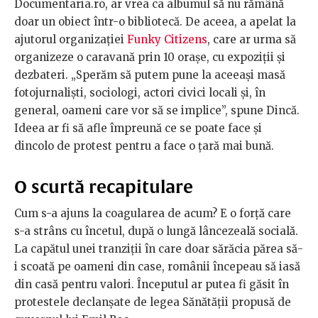
Documentaria.ro, ar vrea ca albumul să nu rămână
doar un obiect într-o bibliotecă. De aceea, a apelat la
ajutorul organizației
Funky Citizens
, care ar urma să
organizeze o caravană prin 10 orașe, cu expoziții și
dezbateri. „Sperăm să putem pune la aceeași masă
fotojurnaliști, sociologi, actori civici locali și, în
general, oameni care vor să se implice”, spune Dincă.
Ideea ar fi să afle împreună ce se poate face și
dincolo de protest pentru a face o țară mai bună.
O scurtă recapitulare
Cum s-a ajuns la coagularea de acum? E o forță care
s-a strâns cu încetul, după o lungă lâncezeală socială.
La capătul unei tranziții în care doar sărăcia părea să-
i scoată pe oameni din case, românii începeau să iasă
din casă pentru valori. Începutul ar putea fi găsit în
protestele declanșate de legea Sănătății propusă de