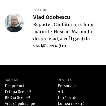
TEXT DE
Vlad Odobescu
Reporter. Căutător prin lumi
mărunte. Hușean. Mai multe
despre Vlad,
aici
. Îl găsiți la
vlad@scena9.ro.
SCENA9
REVISTA
Despre noi
Personaje
Echipa Scena9
Arte
BRD și Scena9
Intră la idei
Vrei să publici pe
Lumea noastră