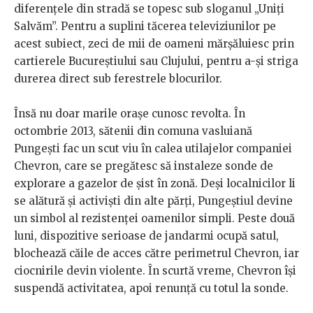
diferențele din stradă se topesc sub sloganul „Uniți
Salvăm”. Pentru a suplini tăcerea televiziunilor pe
acest subiect, zeci de mii de oameni mărșăluiesc prin
cartierele Bucureștiului sau Clujului, pentru a-și striga
durerea direct sub ferestrele blocurilor.
Însă nu doar marile orașe cunosc revolta. În
octombrie 2013, sătenii din comuna vasluiană
Pungești fac un scut viu în calea utilajelor companiei
Chevron, care se pregătesc să instaleze sonde de
explorare a gazelor de șist în zonă. Deși localnicilor li
se alătură și activiști din alte părți, Pungeștiul devine
un simbol al rezistenței oamenilor simpli. Peste două
luni, dispozitive serioase de jandarmi ocupă satul,
blochează căile de acces către perimetrul Chevron, iar
ciocnirile devin violente. În scurtă vreme, Chevron își
suspendă activitatea, apoi renunță cu totul la sonde.