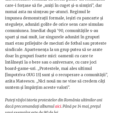
care-i forțase să fie „uniți în cuget și-n simțiri”, dar
numai asta nu simțeau pe-atunci. Regimul le
impunea demonstrații formale, ieșiri cu pancarte și
stegulețe, adunări golite de orice sens care simulau
comuniunea. Imediat după ‘90, comunitățile s-au
spart și mai mult, iar singurele adunări în grupuri
mari erau prilejuite de meciuri de fotbal sau proteste
sindicale. Apartenența la un grup putea să se arate
doar în grupuri foarte mici: oamenii cu care te
întâlnești la o bere sau o aniversare, cu care joci
board-game-uri. „Protestele, mai ales ultimul
[împotriva OUG 13] sunt și o recuperare a comunității”,
arăta Mateescu. „Nici nouă nu ne vine să credem câți
suntem și împărțim aceste valori”.
Puteți răsfoi istoria protestelor din România ultimilor ani
dacă precomandați albumul
aici
. Până pe 14 mai, prețul
unui exemplar este de 90 de lei.