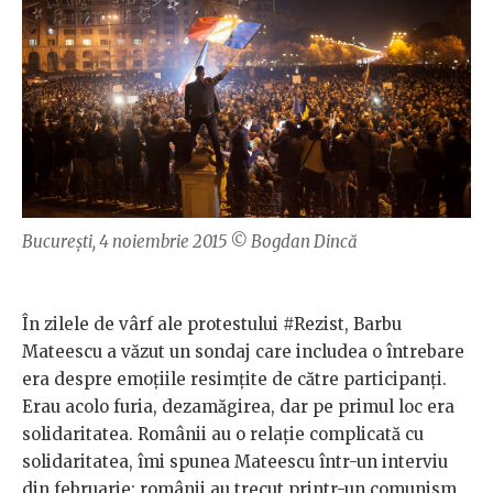
București, 4 noiembrie 2015 © Bogdan Dincă
În zilele de vârf ale protestului #Rezist, Barbu
Mateescu a văzut un sondaj care includea o întrebare
era despre emoțiile resimțite de către participanți.
Erau acolo furia, dezamăgirea, dar pe primul loc era
solidaritatea. Românii au o relație complicată cu
solidaritatea, îmi spunea Mateescu într-un interviu
din februarie: românii au trecut printr-un comunism