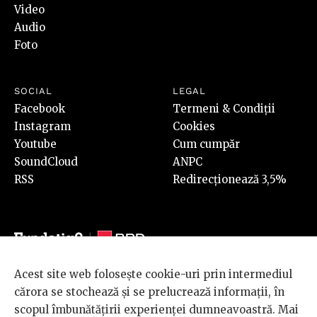
Video
Audio
Foto
SOCIAL
LEGAL
Facebook
Termeni & Condiții
Instagram
Cookies
Youtube
Cum cumpăr
SoundCloud
ANPC
RSS
Redirecționează 3,5%
Acest site web folosește cookie-uri prin intermediul
© 2026 BRD Groupe Société Générale, toate drepturile rezervate.
cărora se stochează și se prelucrează informații, în
Scena 9 este un proiect sustinut de
BRD GROUPE SOCIÉTÉ
scopul îmbunătățirii experienței dumneavoastră. Mai