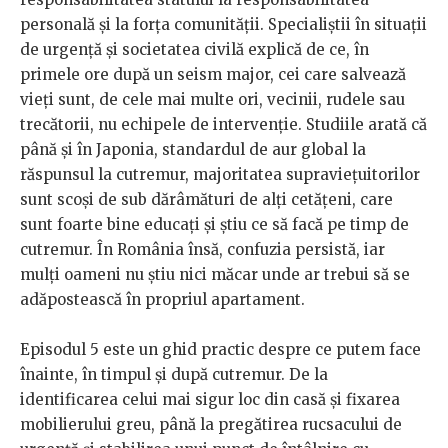
personală și la forța comunității. Specialiștii în situații
de urgență și societatea civilă explică de ce, în
primele ore după un seism major, cei care salvează
vieți sunt, de cele mai multe ori, vecinii, rudele sau
trecătorii, nu echipele de intervenție. Studiile arată că
până și în Japonia, standardul de aur global la
răspunsul la cutremur, majoritatea supraviețuitorilor
sunt scoși de sub dărâmături de alți cetățeni, care
sunt foarte bine educați și știu ce să facă pe timp de
cutremur. În România însă, confuzia persistă, iar
mulți oameni nu știu nici măcar unde ar trebui să se
adăpostească în propriul apartament.
Episodul 5 este un ghid practic despre ce putem face
înainte, în timpul și după cutremur. De la
identificarea celui mai sigur loc din casă și fixarea
mobilierului greu, până la pregătirea rucsacului de