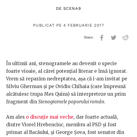
DE
SCENA9
PUBLICAT PE 4 FEBRUARIE 2017
În ultimii ani, stenogramele au devenit o specie
foarte vioaie, al cărei potențial literar e însă ignorat.
Vrem să reparăm nedreptatea, așa că i-am invitat pe
Silviu Gherman și pe Ovidiu Chihaia (care împreună
alcătuiesc trupa Mes Quins) să interpreteze un prim
fragment din
Stenogramele poporului român
.
Am ales
o discuție mai veche
, dar foarte actuală,
dintre Viorel Hrebenciuc, membru al PSD și fost
primar al Bacăului, și George Șova, fost senator din