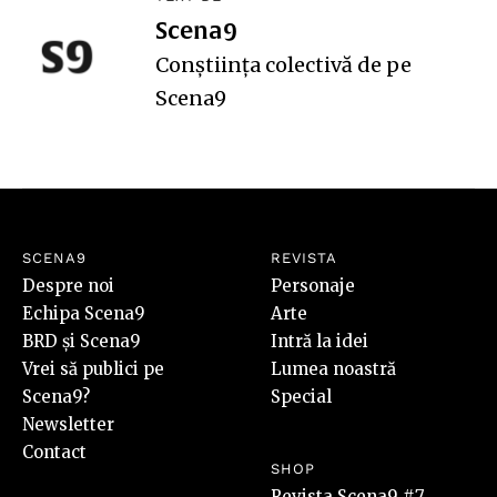
Scena9
Conștiința colectivă de pe
Scena9
SCENA9
REVISTA
Despre noi
Personaje
Echipa Scena9
Arte
BRD și Scena9
Intră la idei
Vrei să publici pe
Lumea noastră
Scena9?
Special
Newsletter
Contact
SHOP
Revista Scena9 #7