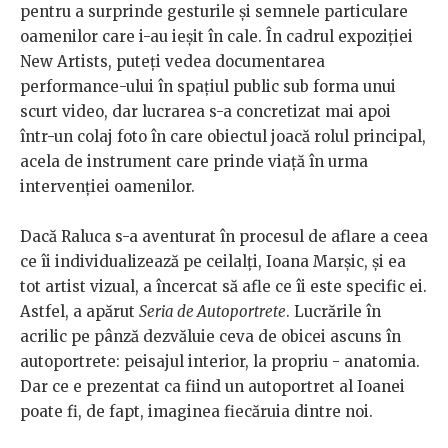
pentru a surprinde gesturile și semnele particulare
oamenilor care i-au ieșit în cale. În cadrul expoziției
New Artists, puteți vedea documentarea
performance-ului în spațiul public sub forma unui
scurt video, dar lucrarea s-a concretizat mai apoi
într-un colaj foto în care obiectul joacă rolul principal,
acela de instrument care prinde viață în urma
intervenției oamenilor.
Dacă Raluca s-a aventurat în procesul de aflare a ceea
ce îi individualizează pe ceilalți, Ioana Marșic, și ea
tot artist vizual, a încercat să afle ce îi este specific ei.
Astfel, a apărut
Seria de Autoportrete
. Lucrările în
acrilic pe pânză dezvăluie ceva de obicei ascuns în
autoportrete: peisajul interior, la propriu - anatomia.
Dar ce e prezentat ca fiind un autoportret al Ioanei
poate fi, de fapt, imaginea fiecăruia dintre noi.