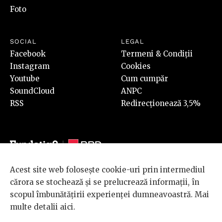
Foto
SOCIAL
LEGAL
Facebook
Termeni & Condiții
Instagram
Cookies
Youtube
Cum cumpăr
SoundCloud
ANPC
RSS
Redirecționează 3,5%
Acest site web folosește cookie-uri prin intermediul
© 2026 BRD Groupe Société Générale, toate drepturile rezervate.
cărora se stochează și se prelucrează informații, în
Scena 9 este un proiect sustinut de
BRD GROUPE SOCIÉTÉ
scopul îmbunătățirii experienței dumneavoastră. Mai
GÉNÉRALE
.
multe detalii
aici
.