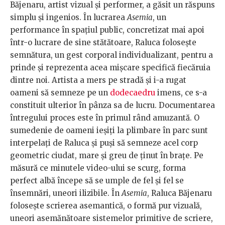
Băjenaru, artist vizual și performer, a găsit un răspuns
simplu și ingenios. În lucrarea
Asemia
, un
performance în spațiul public, concretizat mai apoi
într-o lucrare de sine stătătoare, Raluca folosește
semnătura, un gest corporal individualizant, pentru a
prinde și reprezenta acea mișcare specifică fiecăruia
dintre noi. Artista a mers pe stradă și i-a rugat
oameni să semneze pe un
dodecaedru
imens, ce s-a
constituit ulterior în pânza sa de lucru. Documentarea
întregului proces este în primul rând amuzantă. O
sumedenie de oameni ieșiți la plimbare în parc sunt
interpelați de Raluca și puși să semneze acel corp
geometric ciudat, mare și greu de ținut în brațe. Pe
măsură ce minutele video-ului se scurg, forma
perfect albă începe să se umple de fel și fel se
însemnări, uneori ilizibile. În
Asemia
, Raluca Băjenaru
folosește scrierea asemantică, o formă pur vizuală,
uneori asemănătoare sistemelor primitive de scriere,