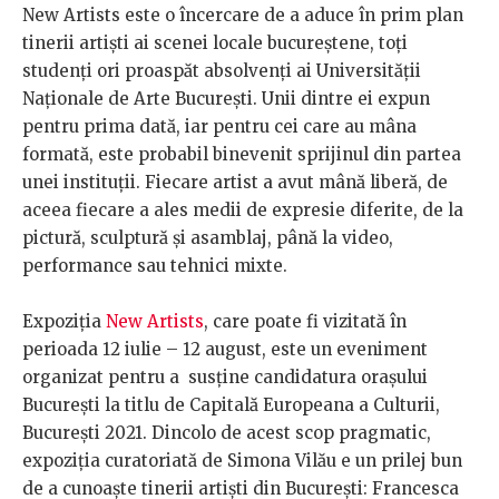
New Artists este o încercare de a aduce în prim plan
tinerii artiști ai scenei locale bucureștene, toți
studenți ori proaspăt absolvenți ai Universității
Naționale de Arte București. Unii dintre ei expun
pentru prima dată, iar pentru cei care au mâna
formată, este probabil binevenit sprijinul din partea
unei instituții. Fiecare artist a avut mână liberă, de
aceea fiecare a ales medii de expresie diferite, de la
pictură, sculptură și asamblaj, până la video,
performance sau tehnici mixte.
Expoziția
New Artists
, care poate fi vizitată în
perioada 12 iulie – 12 august, este un eveniment
organizat pentru a susține candidatura orașului
București la titlu de Capitală Europeana a Culturii,
București 2021. Dincolo de acest scop pragmatic,
expoziția curatoriată de Simona Vilău e un prilej bun
de a cunoaște tinerii artiști din București: Francesca