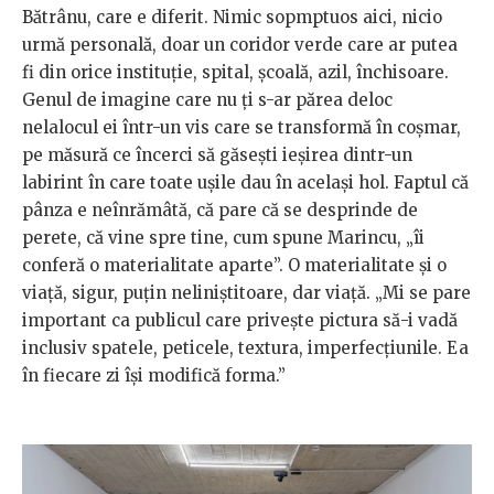
Bătrânu, care e diferit. Nimic sopmptuos aici, nicio
urmă personală, doar un coridor verde care ar putea
fi din orice instituție, spital, școală, azil, închisoare.
Genul de imagine care nu ți s-ar părea deloc
nelalocul ei într-un vis care se transformă în coșmar,
pe măsură ce încerci să găsești ieșirea dintr-un
labirint în care toate ușile dau în același hol. Faptul că
pânza e neînrămâtă, că pare că se desprinde de
perete, că vine spre tine, cum spune Marincu, „îi
conferă o materialitate aparte”. O materialitate și o
viață, sigur, puțin neliniștitoare, dar viață. „Mi se pare
important ca publicul care privește pictura să-i vadă
inclusiv spatele, peticele, textura, imperfecțiunile. Ea
în fiecare zi își modifică forma.”