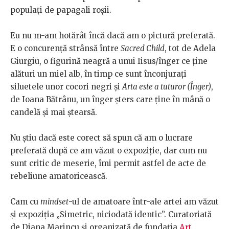
populați de papagali roșii.
Eu nu m-am hotărât încă dacă am o pictură preferată.
E o concurență strânsă între
Sacred Child
, tot de Adela
Giurgiu, o figurină neagră a unui Iisus/înger ce ține
alături un miel alb, în timp ce sunt înconjurați
siluetele unor cocori negri și
Arta este a tuturor (Înger)
,
de Ioana Bătrânu, un înger șters care ține în mână o
candelă și mai ștearsă.
Nu știu dacă este corect să spun că am o lucrare
preferată după ce am văzut o expoziție, dar cum nu
sunt critic de meserie, îmi permit astfel de acte de
rebeliune amatoricească.
Cam cu
mindset
-ul de amatoare într-ale artei am văzut
și expoziția „Simetric, niciodată identic”. Curatoriată
de Diana Marincu și organizată de fundația
Art