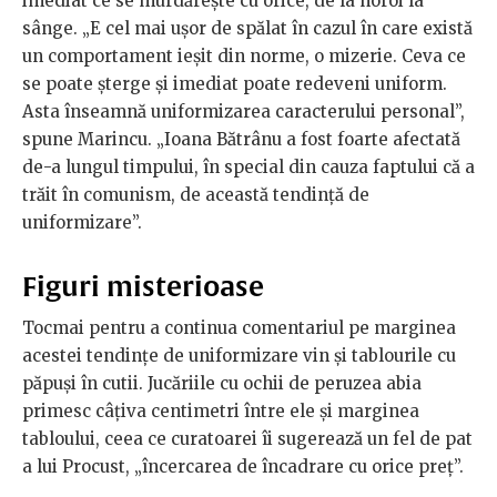
imediat ce se murdărește cu orice, de la noroi la
sânge. „E cel mai ușor de spălat în cazul în care există
un comportament ieșit din norme, o mizerie. Ceva ce
se poate șterge și imediat poate redeveni uniform.
Asta înseamnă uniformizarea caracterului personal”,
spune Marincu. „Ioana Bătrânu a fost foarte afectată
de-a lungul timpului, în special din cauza faptului că a
trăit în comunism, de această tendință de
uniformizare”.
Figuri misterioase
Tocmai pentru a continua comentariul pe marginea
acestei tendințe de uniformizare vin și tablourile cu
păpuși în cutii. Jucăriile cu ochii de peruzea abia
primesc câțiva centimetri între ele și marginea
tabloului, ceea ce curatoarei îi sugerează un fel de pat
a lui Procust, „încercarea de încadrare cu orice preț”.