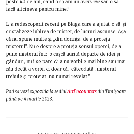
peste 40 de ani, când o să am un
overview
sau o să
facă altcineva pentru mine.”
L-a redescoperit recent pe Blaga care a ajutat-o să-și
cristalizeze iubirea de mister, de lucruri ascunse. Așa
că nu spune multe și „din dorința, de a proteja
misterul”. Nu e despre a proteja sensul operei, de a
pune misterul într-o cușcă aurită departe de idei și
gânduri, nu i se pare că a nu vorbi e mai bine sau mai
rău decât a vorbi, ci doar că, câteodată „misterul
trebuie și protejat, nu numai revelat.”
Poți să vezi expoziția la sediul
ArtEncounters
din Timișoara
până pe 4 martie 2023.