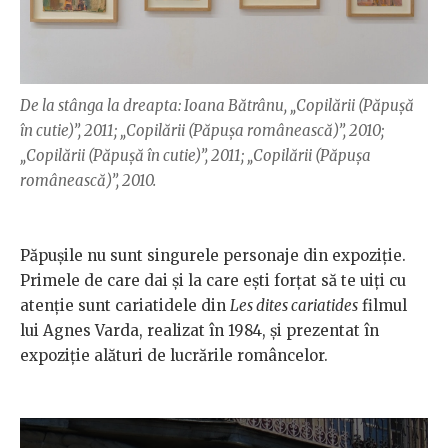
De la stânga la dreapta: Ioana Bătrânu, „Copilării (Păpușă
în cutie)”, 2011; „Copilării (Păpușa românească)”, 2010;
„Copilării (Păpușă în cutie)”, 2011; „Copilării (Păpușa
românească)”, 2010.
Păpușile nu sunt singurele personaje din expoziție.
Primele de care dai și la care ești forțat să te uiți cu
atenție sunt cariatidele din
Les dites cariatides
filmul
lui Agnes Varda, realizat în 1984, și prezentat în
expoziție alături de lucrările româncelor.