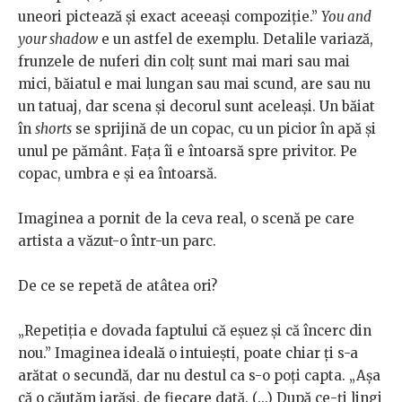
uneori pictează și exact aceeași compoziție.”
You and
your shadow
e un astfel de exemplu. Detalile variază,
frunzele de nuferi din colț sunt mai mari sau mai
mici, băiatul e mai lungan sau mai scund, are sau nu
un tatuaj, dar scena și decorul sunt aceleași. Un băiat
în
shorts
se sprijină de un copac, cu un picior în apă și
unul pe pământ. Fața îi e întoarsă spre privitor. Pe
copac, umbra e și ea întoarsă.
Imaginea a pornit de la ceva real, o scenă pe care
artista a văzut-o într-un parc.
De ce se repetă de atâtea ori?
„Repetiția e dovada faptului că eșuez și că încerc din
nou.” Imaginea ideală o intuiești, poate chiar ți s-a
arătat o secundă, dar nu destul ca s-o poți capta. „Așa
că o căutăm iarăși, de fiecare dată. (...) După ce-ți lingi