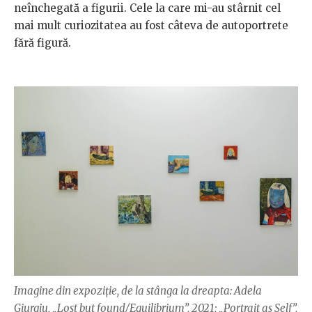
neînchegată a figurii. Cele la care mi-au stârnit cel
mai mult curiozitatea au fost câteva de autoportrete
fără figură.
Imagine din expoziție, de la stânga la dreapta: Adela
Giurgiu, „Lost but found/Equilibrium”, 2021; „Portrait as Self”,