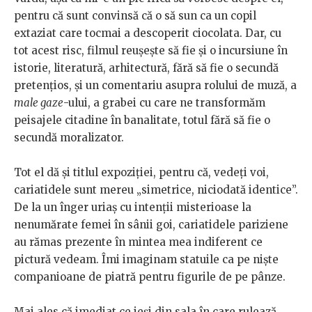
pentru că sunt convinsă că o să sun ca un copil
extaziat care tocmai a descoperit ciocolata. Dar, cu
tot acest risc, filmul reușește să fie și o incursiune în
istorie, literatură, arhitectură, fără să fie o secundă
pretențios, și un comentariu asupra rolului de muză, a
male gaze
-ului, a grabei cu care ne transformăm
peisajele citadine în banalitate, totul fără să fie o
secundă moralizator.
Tot el dă și titlul expoziției, pentru că, vedeți voi,
cariatidele sunt mereu „simetrice, niciodată identice”.
De la un înger uriaș cu intenții misterioase la
nenumărate femei în sânii goi, cariatidele pariziene
au rămas prezente în mintea mea indiferent ce
pictură vedeam. Îmi imaginam statuile ca pe niște
companioane de piatră pentru figurile de pe pânze.
Mai ales că imediat ce ieși din sala în care rulează