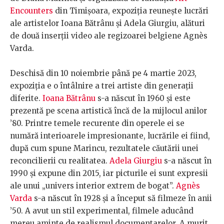
Encounters
din Timișoara, expoziția reunește lucrări
ale artistelor Ioana Bătrânu și Adela Giurgiu, alături
de două inserții video ale regizoarei belgiene Agnès
Varda.
Deschisă din 10 noiembrie până pe 4 martie 2023,
expoziția e o întâlnire a trei artiste din generații
diferite.
Ioana Bătrânu
s-a născut în 1960 și este
prezentă pe scena artistică încă de la mijlocul anilor
’80. Printre temele recurente din operele ei se
numără interioarele impresionante, lucrările ei fiind,
după cum spune Marincu, rezultatele căutării unei
reconcilierii cu realitatea.
Adela Giurgiu
s-a născut în
1990 și expune din 2015, iar picturile ei sunt expresii
ale unui „univers interior extrem de bogat”.
Agnès
Varda
s-a născut în 1928 și a început să filmeze în anii
’50. A avut un stil experimental, filmele aducând
mereu aminte de realismul documentarelor. A murit