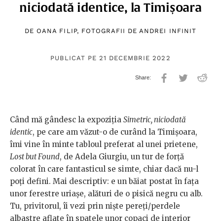
niciodată identice, la Timișoara
DE
OANA FILIP
, FOTOGRAFII DE
ANDREI INFINIT
PUBLICAT PE 21 DECEMBRIE 2022
Când mă gândesc la expoziția
Simetric, niciodată
identic
, pe care am văzut-o de curând la Timișoara,
îmi vine în minte tabloul preferat al unei prietene,
Lost but Found
, de Adela Giurgiu, un tur de forță
colorat în care fantasticul se simte, chiar dacă nu-l
poți defini. Mai descriptiv: e un băiat postat în fața
unor ferestre uriașe, alături de o pisică negru cu alb.
Tu, privitorul, îi vezi prin niște pereți/perdele
albastre aflate în spatele unor copaci de interior