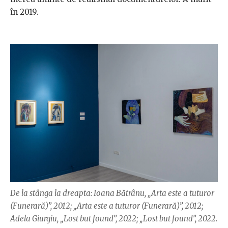
în 2019.
De la stânga la dreapta: Ioana Bătrânu, „Arta este a tuturor
(Funerară)”, 2012; „Arta este a tuturor (Funerară)”, 2012;
Adela Giurgiu, „Lost but found”, 2022; „Lost but found”, 2022.