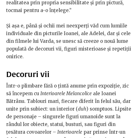
realitatea prin propria sensibilitate și prin pictură,
tocmai pentru a-o înțelege.”
Și așa e, până și ochii mei neexperți văd cum lumiile
individuale din picturile Ioanei, ale Adelei, dar și cele
din filmele lui Varda, se unesc să creeze o nouă lume
populată de decoruri vii, figuri misterioase și repetiții
onirice.
Decoruri vii
Într-o plimbare fără o țintă anume prin expoziție, zic
să începem cu
Interioarele Melancolice
ale Ioanei
Bătrânu. Tablouri mari, fiecare diferit în felul său, dar
unite prin subiect: un interior (
duh
) somptuos. Lipsite
de personaje – singurele figuri umanoide sunt la
rândul lor obiecte, statui, busturi, sau figuri din
țesătura covoarelor –
Interioarele
par prinse într-un