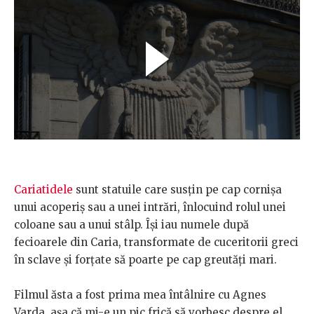
Cariatidele
sunt statuile care susțin pe cap cornișa
unui acoperiș sau a unei intrări, înlocuind rolul unei
coloane sau a unui stâlp. Își iau numele după
fecioarele din Caria, transformate de cuceritorii greci
în sclave și forțate să poarte pe cap greutăți mari.
Filmul ăsta a fost prima mea întâlnire cu Agnes
Varda, așa că mi-e un pic frică să vorbesc despre el,