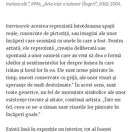
melancolic”, 1994; „Arta este a tuturor (Înger)”, 2002-2004.
Interioarele
acestea reprezintă întotdeauna spații
reale, cunoscute de pictoriță, sau imagini ale unor
încăperi care seamănă cu unele în care a fost. Pentru
artistă, ele reprezintă „creația deliberată sau
spontană a unor oameni care au vrut să dea o formă
ideilor și sentimentelor lor despre lumea în care
trăiau și locul lor în ea. Ele sunt urme păstrate în
timp, uneori conservate cu grijă, ale unor visuri și
speranțe de mult destrămate.” În acest sens, sunt
toate generice, un fel de morminte simbolice ale unor
existențe trecute și uitate, continuă artista. „Într-un
fel, ceea ce ne-a rămas sunt visurile lor păstrate în
încăperi goale.”
Există însă în expoziție un interior, tot al Ioanei