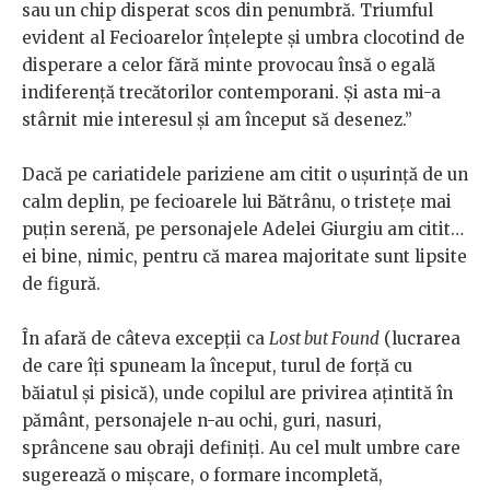
sau un chip disperat scos din penumbră. Triumful
evident al Fecioarelor înțelepte și umbra clocotind de
disperare a celor fără minte provocau însă o egală
indiferență trecătorilor contemporani. Și asta mi-a
stârnit mie interesul și am început să desenez.”
Dacă pe cariatidele pariziene am citit o ușurință de un
calm deplin, pe fecioarele lui Bătrânu, o tristețe mai
puțin serenă, pe personajele Adelei Giurgiu am citit…
ei bine, nimic, pentru că marea majoritate sunt lipsite
de figură.
În afară de câteva excepții ca
Lost but Found
(lucrarea
de care îți spuneam la început, turul de forță cu
băiatul și pisică), unde copilul are privirea ațintită în
pământ, personajele n-au ochi, guri, nasuri,
sprâncene sau obraji definiți. Au cel mult umbre care
sugerează o mișcare, o formare incompletă,