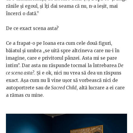
rănile și egoul, și îți dai seama că nu, n-a ieșit, mai
încerci o dată.”
De ce exact scena asta?
Ce a frapat-o pe Ioana era cum cele două figuri,
băiatul și umbra „se uită spre altcineva care nu-i în
imagine, care e privitorul pânzei. Asta mi se pare
intim”. Dar asta nu răspunde tocmai la întrebarea
De
ce scena asta?
. Și e ok, nici nu vrea să dea un răspuns
exact. Așa cum nu îi vine ușor să vorbească nici de
autoportrete sau de
Sacred Child
, altă lucrare a ei care
a rămas cu mine.