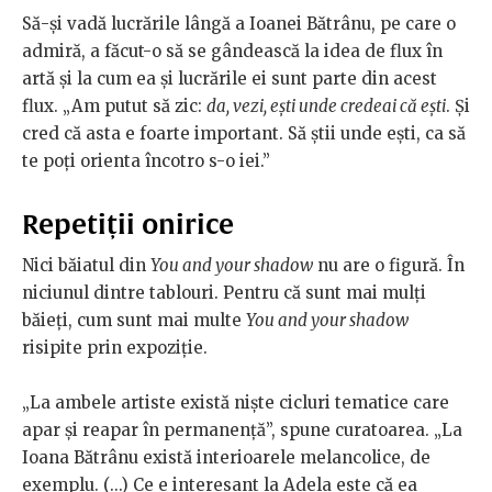
Să-și vadă lucrările lângă a Ioanei Bătrânu, pe care o
admiră, a făcut-o să se gândească la idea de flux în
artă și la cum ea și lucrările ei sunt parte din acest
flux. „Am putut să zic:
da, vezi, ești unde credeai că ești
. Și
cred că asta e foarte important. Să știi unde ești, ca să
te poți orienta încotro s-o iei.”
Repetiții onirice
Nici băiatul din
You and your shadow
nu are o figură. În
niciunul dintre tablouri. Pentru că sunt mai mulți
băieți, cum sunt mai multe
You and your shadow
risipite prin expoziție.
„La ambele artiste există niște cicluri tematice care
apar și reapar în permanență”, spune curatoarea. „La
Ioana Bătrânu există interioarele melancolice, de
exemplu. (...) Ce e interesant la Adela este că ea