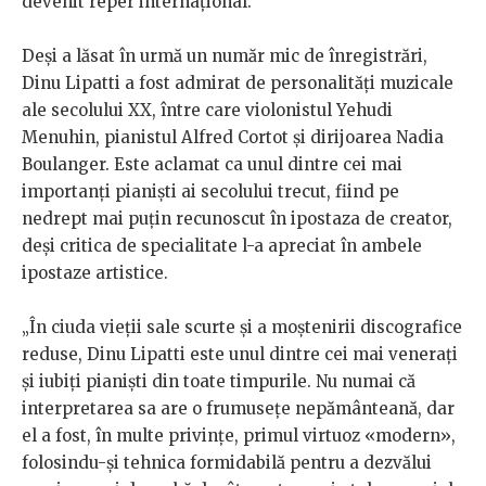
devenit reper internațional.
Deși a lăsat în urmă un număr mic de înregistrări,
Dinu Lipatti a fost admirat de personalități muzicale
ale secolului XX, între care violonistul Yehudi
Menuhin, pianistul Alfred Cortot și dirijoarea Nadia
Boulanger. Este aclamat ca unul dintre cei mai
importanți pianiști ai secolului trecut, fiind pe
nedrept mai puțin recunoscut în ipostaza de creator,
deși critica de specialitate l-a apreciat în ambele
ipostaze artistice.
„În ciuda vieții sale scurte și a moștenirii discografice
reduse, Dinu Lipatti este unul dintre cei mai venerați
și iubiți pianiști din toate timpurile. Nu numai că
interpretarea sa are o frumusețe nepământeană, dar
el a fost, în multe privințe, primul virtuoz «modern»,
folosindu-și tehnica formidabilă pentru a dezvălui