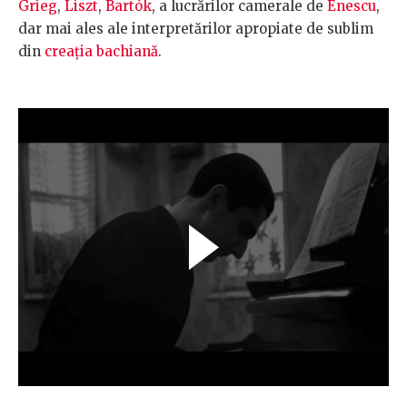
Grieg
,
Liszt
,
Bartók
, a lucrărilor camerale de
Enescu
,
dar mai ales ale interpretărilor apropiate de sublim
din
creația bachiană
.