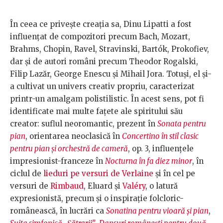
În ceea ce privește creația sa, Dinu Lipatti a fost
influențat de compozitori precum Bach, Mozart,
Brahms, Chopin, Ravel, Stravinski, Bartók, Prokofiev,
dar și de autori români precum Theodor Rogalski,
Filip Lazăr, George Enescu și Mihail Jora. Totuși, el și-
a cultivat un univers creativ propriu, caracterizat
printr-un amalgam polistilistic. În acest sens, pot fi
identificate mai multe fațete ale spiritului său
creator: suflul neoromantic, prezent în
Sonata pentru
pian
, orientarea neoclasică în
Concertino în stil clasic
pentru pian și orchestră de cameră
, op. 3, influențele
impresionist-franceze în
Nocturna în fa diez minor
, în
ciclul de
lieduri pe versuri de Verlaine
și în cel pe
versuri de
Rimbaud
, Eluard și
Valéry
, o latură
expresionistă, precum și o inspirație folcloric-
românească, în lucrări ca
Sonatina pentru vioară și pian
,