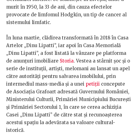
murit în 1950, la 33 de ani, din cauza efectelor
provocate de limfomul Hodgkin, un tip de cancer al
sistemului limfatic.
În luna martie, clădirea transformată în 2018 în Casa
Artelor „Dinu Lipatti”, iar apoi în Casa Memorială
„Dinu Lipatti”, a fost listată la vânzare pe platforma
de anunțuri imobiliare
Storia
. Vestea a stârnit șoc și o
serie de instituții, artiști, melomani au lansat un apel
către autorități pentru salvarea imobilului, prin
intermediul mass-media și a unei
petiții
concepute
de Asociația Grafoart adresată Guvernului României,
Ministerului Culturii, Primăriei Municipiului București
și Primăriei Sectorului 1, în care se cerea achiziția
Casei „Dinu Lipatti” de către stat și recunoașterea
acestui spațiu la adevărata sa valoare cultural-
istorică.