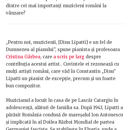
dintre cei mai importanți muzicieni români la
vânzare?
„Pentru noi, muzicienii, [Dinu Lipatti] e un fel de
Dumnezeu al pianului”, spune pianista și profesoara
Cristina Gârbea
, care
a scris pe larg
despre
contribuția acestui artist.. Cuvintele ei rezonează cu
mulți artiști români, care văd în Constantin „Dinu”
Lipatti un pianist de excepție, precum și un foarte
bun compozitor.
Muzicianul a locuit în casa de pe Lascăr Catargiu în
adolescență, alături de familia sa. După 1943, Lipatti a
părăsit România condusă de mareșalul Ion Antonescu
și implicată în al Doilea Război Mondial de partea
Germaniei fasciste. Se stabilește în Elveția, unde a