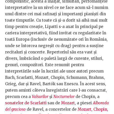
componistic, acesta a înălțat, simultan, perfomanțele
interpretative la un nivel ce ne face acum să-l numim
unul dintre cei mai rafinați și importanți pianiști din
toate timpurile. Cu toate că și-a dorit să aibă mai mult
timp pentru creație, Lipatti s-a axat în principal pe
cariera interpretativă, fiind invitat cu regularitate în
toată Europa (inclusiv de nenumărate ori în România,
unde se întorcea negreșit cu drag) pentru a susține
recitaluri și concerte. Repertoriul său era vast și
divers, îmbrăcând o paletă largă de curente, stiluri,
genuri, compozitori. Este renumit pentru
interpretările sale în lucrări ale unor autori precum
Bach, Scarlatti, Mozart, Chopin, Schumann, Brahms,
Grieg, dar și Ravel, Bartók sau Enescu. În acest sens,
putem aminti câteva înregistrări care l-au consacrat,
precum cea a
Valsurilor
și
Nocturnelor
de Chopin, a
sonatelor de Scarlatti
sau de
Mozart
, a piesei
Alborada
del gracioso
de Ravel, a concertelor de
Mozart
,
Chopin
,