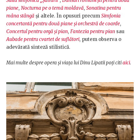
Suita simfonică „Șătrarii”
,
Dansuri românești pentru două
piane
,
Nocturna pe o temă moldavă
,
Sonatina pentru
mâna stângă
și altele. În opusuri precum
Simfonia
concertantă pentru două piane și orchestră de coarde
,
Concertul pentru orgă și pian
,
Fantezia pentru pian
sau
Aubade pentru cvartet de suflători
, putem observa o
adevărată sinteză stilistică.
Mai multe despre opera și viața lui Dinu Lipatii poți citi
aici
.