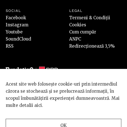
SOCIAL
LEGAL
Facebook
Termeni & Condiții
Instagram
Cookies
Youtube
Cum cumpăr
SoundCloud
ANPC
RSS
Redirecționează 3,5%
Acest site web folosește cookie-uri prin intermediul
© 2026 BRD Groupe Société Générale, toate drepturile rezervate.
cărora se stochează și se prelucrează informații, în
Scena 9 este un proiect sustinut de
BRD GROUPE SOCIÉTÉ
scopul îmbunătățirii experienței dumneavoastră. Mai
GÉNÉRALE
.
multe detalii
aici
.
Design and development
OK