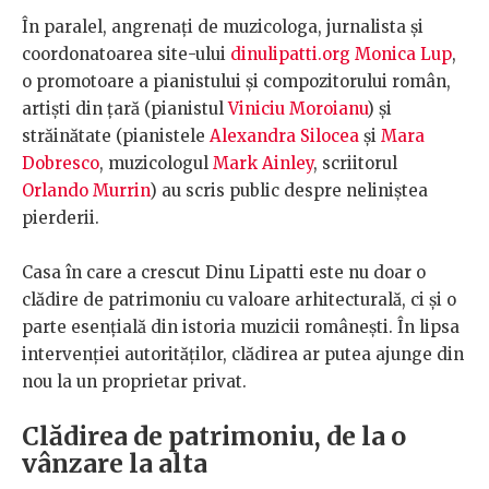
În paralel, angrenați de muzicologa, jurnalista și
coordonatoarea site-ului
dinulipatti.org
Monica Lup
,
o promotoare a pianistului și compozitorului român,
artiști din țară (pianistul
Viniciu Moroianu
) și
străinătate (pianistele
Alexandra Silocea
și
Mara
Dobresco
, muzicologul
Mark Ainley
, scriitorul
Orlando Murrin
) au scris public despre neliniștea
pierderii.
Casa în care a crescut Dinu Lipatti este nu doar o
clădire de patrimoniu cu valoare arhitecturală, ci și o
parte esențială din istoria muzicii românești. În lipsa
intervenției autorităților, clădirea ar putea ajunge din
nou la un proprietar privat.
Clădirea de patrimoniu, de la o
vânzare la alta