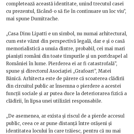
completează această identitate, unind trecutul casei
cu prezentul, făcând-o să fie în continuare un loc viu”,
mai spune Dumitrache.
„Casa Dinu Lipatti e un simbol, nu numai arhitectural,
cum este văzut din perspectivă legală, dar e și o casă
memorialistică a unuia dintre, probabil, cei mai mari
pianiști români din toate timpurile și un portdrapel al
României în lume. Pierderea ei ar fi catastrofală”,
spune și directorul Asociației „Grafoart”, Matei
Bănică. Arhitecta este de părere că scoaterea clădirii
din circuitul public ar însemna o pierdere a acestei
funcții sociale și ar putea duce la deteriorarea fizică a
clădirii, în lipsa unei utilizări responsabile.
„De asemenea, ar exista și riscul de a pierde accesul
public, ceea ce ar pune distanță între orășeni și
identitatea locului în care trăiesc, pentru că nu mai