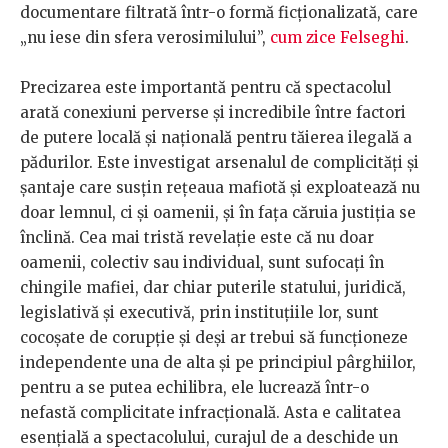
documentare filtrată într-o formă ficționalizată, care
„nu iese din sfera verosimilului”,
cum zice Felseghi
.
Precizarea este importantă pentru că spectacolul
arată conexiuni perverse și incredibile între factori
de putere locală și națională pentru tăierea ilegală a
pădurilor. Este investigat arsenalul de complicități și
șantaje care susțin rețeaua mafiotă și exploatează nu
doar lemnul, ci și oamenii, și în fața căruia justiția se
înclină. Cea mai tristă revelație este că nu doar
oamenii, colectiv sau individual, sunt sufocați în
chingile mafiei, dar chiar puterile statului, juridică,
legislativă și executivă, prin instituțiile lor, sunt
cocoșate de corupție și deși ar trebui să funcționeze
independente una de alta și pe principiul pârghiilor,
pentru a se putea echilibra, ele lucrează într-o
nefastă complicitate infracțională. Asta e calitatea
esențială a spectacolului, curajul de a deschide un