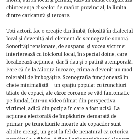
chintesența clișeelor de mafiot provincial, la limita
dintre caricatură și teroare.
Toți actorii fac o creație din limbă, folosită în dialectul
local și devenită aici element de scenografie sonoră.
Sonorități tensionate, de suspans, și vocea victimei
interferează cu folclorul local, în special doine, care
localizează acțiunea, dar îi dau și o patină atemporală.
Pare că de la Miorița încoace, crima a devenit un mod
tolerabil de îmbogățire. Scenografia funcționează în
cheie minimalistă – un spațiu populat cu trunchiuri
tăiate de copaci, ale căror coroane se văd fantomatic
pe fundal, într-un video filmat din perspectiva
victimei, adică din poziția în care a fost ucisă. La
acțiunea electorală de împădurire demarată de
primar, pe trunchiurile moarte ale copacilor sunt
altoite crengi, un gest la fel de nenatural ca retorica