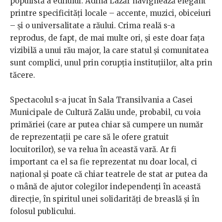
populistă a edilului. Adina Lazăr navighează elegant
printre specificități locale – accente, muzici, obiceiuri
– și o universalitate a răului. Crima reală s-a
reprodus, de fapt, de mai multe ori, și este doar fața
vizibilă a unui rău major, la care statul și comunitatea
sunt complici, unul prin corupția instituțiilor, alta prin
tăcere.
Spectacolul s-a jucat în Sala Transilvania a Casei
Municipale de Cultură Zalău unde, probabil, cu voia
primăriei (care ar putea chiar să cumpere un număr
de reprezentații pe care să le ofere gratuit
locuitorilor), se va relua în această vară. Ar fi
important ca el sa fie reprezentat nu doar local, ci
național și poate că chiar teatrele de stat ar putea da
o mână de ajutor colegilor independenți în această
direcție, în spiritul unei solidarități de breaslă și în
folosul publicului.