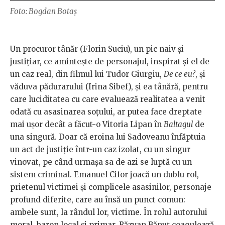
Foto: Bogdan Botaș
Un procuror tânăr (Florin Suciu), un pic naiv și
justițiar, ce amintește de personajul, inspirat și el de
un caz real, din filmul lui Tudor Giurgiu,
De ce eu?
, și
văduva pădurarului (Irina Sibef), și ea tânără, pentru
care luciditatea cu care evaluează realitatea a venit
odată cu asasinarea soțului, ar putea face dreptate
mai ușor decât a făcut-o Vitoria Lipan în
Baltagul
de
una singură. Doar că eroina lui Sadoveanu înfăptuia
un act de justiție într-un caz izolat, cu un singur
vinovat, pe când urmașa sa de azi se luptă cu un
sistem criminal. Emanuel Cifor joacă un dublu rol,
prietenul victimei și complicele asasinilor, personaje
profund diferite, care au însă un punct comun:
ambele sunt, la rândul lor, victime. În rolul autorului
moral, baron local și primar, Răzvan Bănuț coagulează