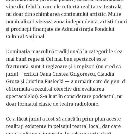
vine din felul în care ele reflectă realitatea teatrală,
nu doar din schimbarea conținutului artistic. Multe
nominalizări vizează zona independentă, artiști tineri
și producții finanțate de Administrația Fondului
Cultural Național.
Dominația masculină tradițională la categoriile Cea
mai bună regie și Cel mai bun spectacol este
fracturată, sunt 3 regizoare și 3 regizori (nu cred că
juriul – criticii Oana Cristea Grigorescu, Claudiu
Groza și Cristina Rusiecki — a urmărit cote de gen, ci
că formula a rezultat obiectiv din evaluarea
spectacolelor). S-a luat în considerare podcastul, nu
doar formatul clasic de teatru radiofonic.
Ce a făcut juriul a fost să aducă în prim-plan aceste
realități existente în peisajul teatral local, dar care
erau tradițional ignorate. Întrebarea este dacă