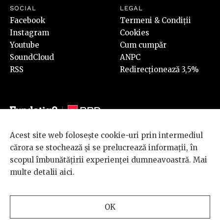
SOCIAL
LEGAL
Facebook
Termeni & Condiții
Instagram
Cookies
Youtube
Cum cumpăr
SoundCloud
ANPC
RSS
Redirecționează 3,5%
Acest site web folosește cookie-uri prin intermediul
© 2026 BRD Groupe Société Générale, toate drepturile rezervate.
cărora se stochează și se prelucrează informații, în
Scena 9 este un proiect sustinut de
BRD GROUPE SOCIÉTÉ
scopul îmbunătățirii experienței dumneavoastră. Mai
GÉNÉRALE
.
multe detalii
aici
.
Design and development
OK
by
INTERKORP