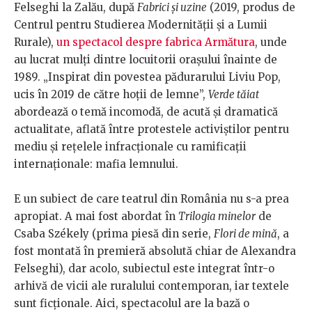
Felseghi la Zalău, după
Fabrici și uzine
(2019, produs de
Centrul pentru Studierea Modernității și a Lumii
Rurale),
un spectacol despre fabrica Armătura
, unde
au lucrat mulți dintre locuitorii orașului înainte de
1989. „Inspirat din povestea pădurarului Liviu Pop,
ucis în 2019 de către hoții de lemne”,
Verde tăiat
abordează o temă incomodă, de acută și dramatică
actualitate, aflată între protestele activiștilor pentru
mediu și rețelele infracționale cu ramificații
internaționale: mafia lemnului.
E un subiect de care teatrul din România nu s-a prea
apropiat. A mai fost abordat în
Trilogia minelor
de
Csaba Székely (prima piesă din serie,
Flori de mină
, a
fost montată în premieră absolută chiar de Alexandra
Felseghi), dar acolo, subiectul este integrat într-o
arhivă de vicii ale ruralului contemporan, iar textele
sunt ficționale. Aici, spectacolul are la bază o