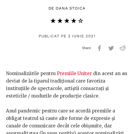
DE
OANA STOICA
★★★★★
☆☆☆☆☆
PUBLICAT PE 3 IUNIE 2021
Nominalizările pentru
Premiile Uniter
din acest an au
deviat de la tiparul tradițional care favoriza
instituțiile de spectacole, artiștii consacrați și
esteticile / modurile de producție clasice.
Anul pandemic pentru care se acordă premiile a
obligat teatrul să caute alte forme de expresie și
canale de comunicare decât cele obișnuite, dar
anormalitatea (în sens pozitiv) acestor nominalizări