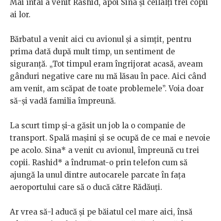
Mai întâi a venit Rashid, apoi Sina și ceilalți trei copii
ai lor.
Bărbatul a venit aici cu avionul și a simțit, pentru
prima dată după mult timp, un sentiment de
siguranță. „Tot timpul eram îngrijorat acasă, aveam
gânduri negative care nu mă lăsau în pace. Aici când
am venit, am scăpat de toate problemele”. Voia doar
să-și vadă familia împreună.
La scurt timp și-a găsit un job la o companie de
transport. Spală mașini și se ocupă de ce mai e nevoie
pe acolo. Sina* a venit cu avionul, împreună cu trei
copii. Rashid* a îndrumat-o prin telefon cum să
ajungă la unul dintre autocarele parcate în fața
aeroportului care să o ducă către Rădăuți.
Ar vrea să-l aducă și pe băiatul cel mare aici, însă