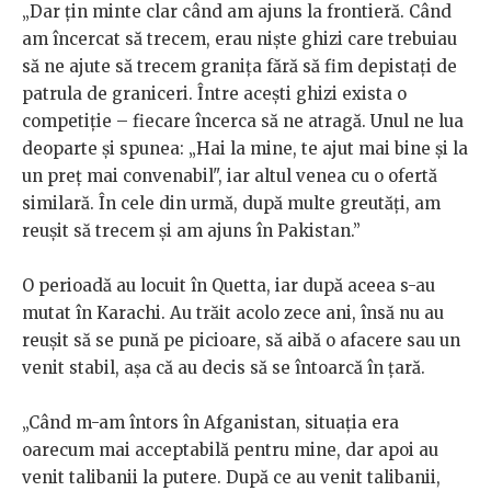
„Dar țin minte clar când am ajuns la frontieră. Când
am încercat să trecem, erau niște ghizi care trebuiau
să ne ajute să trecem granița fără să fim depistați de
patrula de graniceri. Între acești ghizi exista o
competiție – fiecare încerca să ne atragă. Unul ne lua
deoparte și spunea: „Hai la mine, te ajut mai bine și la
un preț mai convenabil", iar altul venea cu o ofertă
similară. În cele din urmă, după multe greutăți, am
reușit să trecem și am ajuns în Pakistan.”
O perioadă au locuit în Quetta, iar după aceea s-au
mutat în Karachi. Au trăit acolo zece ani, însă nu au
reușit să se pună pe picioare, să aibă o afacere sau un
venit stabil, așa că au decis să se întoarcă în țară.
„Când m-am întors în Afganistan, situația era
oarecum mai acceptabilă pentru mine, dar apoi au
venit talibanii la putere. După ce au venit talibanii,