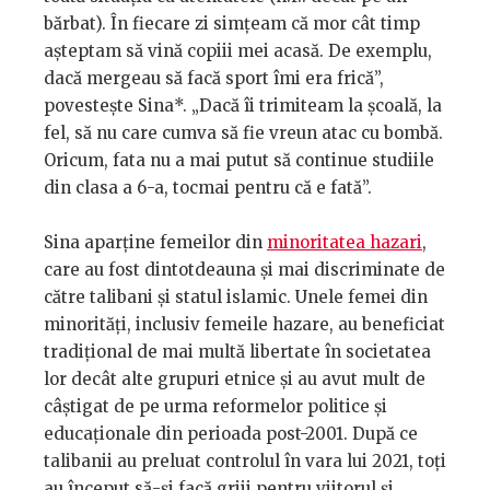
bărbat). În fiecare zi simțeam că mor cât timp
așteptam să vină copiii mei acasă. De exemplu,
dacă mergeau să facă sport îmi era frică”,
povestește Sina*. „Dacă îi trimiteam la școală, la
fel, să nu care cumva să fie vreun atac cu bombă.
Oricum, fata nu a mai putut să continue studiile
din clasa a 6-a, tocmai pentru că e fată”.
Sina aparține femeilor din
minoritatea hazari
,
care au fost dintotdeauna și mai discriminate de
către talibani și statul islamic. Unele femei din
minorități, inclusiv femeile hazare, au beneficiat
tradițional de mai multă libertate în societatea
lor decât alte grupuri etnice și au avut mult de
câștigat de pe urma reformelor politice și
educaționale din perioada post-2001. După ce
talibanii au preluat controlul în vara lui 2021, toți
au început să-și facă griji pentru viitorul și