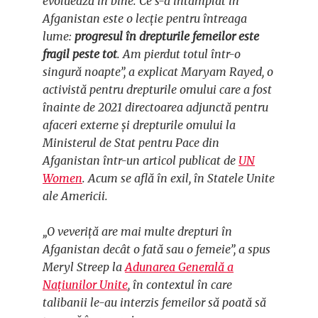
evoluează în bine. Ce s-a întâmplat în
Afganistan este o lecție pentru întreaga
lume:
progresul în drepturile femeilor este
fragil peste tot
. Am pierdut totul într-o
singură noapte”, a explicat Maryam Rayed, o
activistă pentru drepturile omului care a fost
înainte de 2021 directoarea adjunctă pentru
afaceri externe și drepturile omului la
Ministerul de Stat pentru Pace din
Afganistan într-un articol publicat de
UN
Women
. Acum se află în exil, în Statele Unite
ale Americii.
„O veveriță are mai multe drepturi în
Afganistan decât o fată sau o femeie”, a spus
Meryl Streep la
Adunarea Generală a
Națiunilor Unite
, în contextul în care
talibanii le-au interzis femeilor să poată să