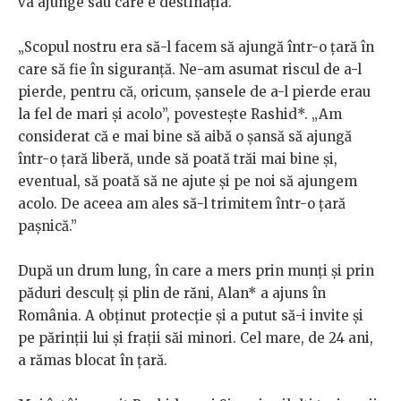
va ajunge sau care e destinația.
„Scopul nostru era să-l facem să ajungă într-o țară în
care să fie în siguranță. Ne-am asumat riscul de a-l
pierde, pentru că, oricum, șansele de a-l pierde erau
la fel de mari și acolo”, povestește Rashid*. „Am
considerat că e mai bine să aibă o șansă să ajungă
într-o țară liberă, unde să poată trăi mai bine și,
eventual, să poată să ne ajute și pe noi să ajungem
acolo. De aceea am ales să-l trimitem într-o țară
pașnică.”
După un drum lung, în care a mers prin munți și prin
păduri desculț și plin de răni, Alan* a ajuns în
România. A obținut protecție și a putut să-i invite și
pe părinții lui și frații săi minori. Cel mare, de 24 ani,
a rămas blocat în țară.