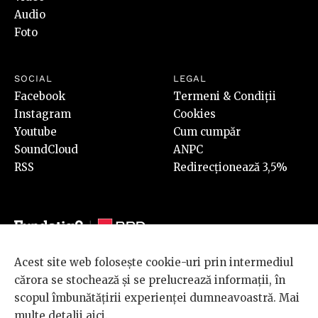
Audio
Foto
SOCIAL
LEGAL
Facebook
Termeni & Condiții
Instagram
Cookies
Youtube
Cum cumpăr
SoundCloud
ANPC
RSS
Redirecționează 3,5%
Acest site web folosește cookie-uri prin intermediul
© 2026 BRD Groupe Société Générale, toate drepturile rezervate.
cărora se stochează și se prelucrează informații, în
Scena 9 este un proiect sustinut de
BRD GROUPE SOCIÉTÉ
scopul îmbunătățirii experienței dumneavoastră. Mai
GÉNÉRALE
.
multe detalii
aici
.