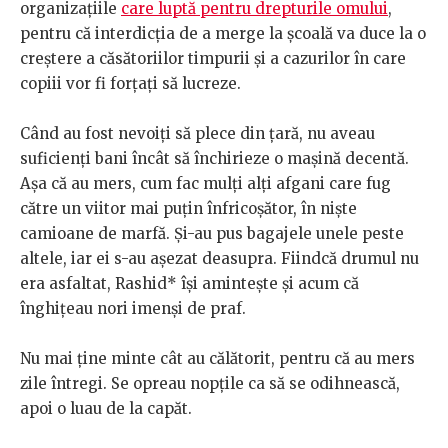
organizațiile
care luptă pentru drepturile omului
,
pentru că interdicția de a merge la școală va duce la o
creștere a căsătoriilor timpurii și a cazurilor în care
copiii vor fi forțați să lucreze.
Când au fost nevoiți să plece din țară, nu aveau
suficienți bani încât să închirieze o mașină decentă.
Așa că au mers, cum fac mulți alți afgani care fug
către un viitor mai puțin înfricoșător, în niște
camioane de marfă. Și-au pus bagajele unele peste
altele, iar ei s-au așezat deasupra. Fiindcă drumul nu
era asfaltat, Rashid* își amintește și acum că
înghițeau nori imenși de praf.
Nu mai ține minte cât au călătorit, pentru că au mers
zile întregi. Se opreau nopțile ca să se odihnească,
apoi o luau de la capăt.