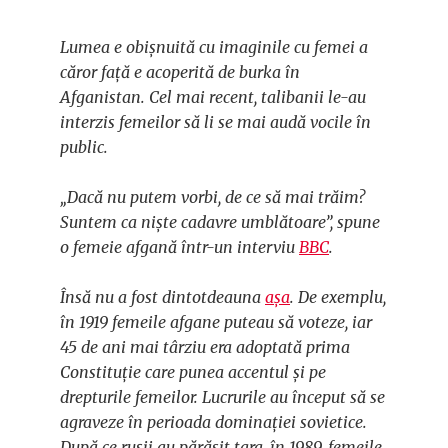
Lumea e obișnuită cu imaginile cu femei a
căror față e acoperită de burka în
Afganistan. Cel mai recent, talibanii le-au
interzis femeilor să li se mai audă vocile în
public.
„Dacă nu putem vorbi, de ce să mai trăim?
Suntem ca niște cadavre umblătoare”, spune
o femeie afgană într-un interviu
BBC
.
Însă nu a fost dintotdeauna
așa
. De exemplu,
în 1919 femeile afgane puteau să voteze, iar
45 de ani mai târziu era adoptată prima
Constituție care punea accentul și pe
drepturile femeilor. Lucrurile au început să se
agraveze în perioada dominației sovietice.
După ce rușii au părăsit țara, în 1989, femeile