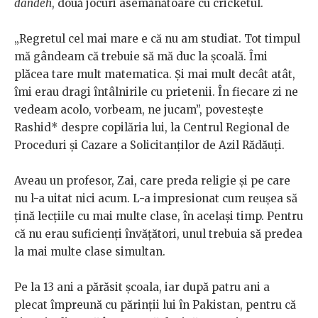
dandeh
, două jocuri asemănătoare cu cricketul.
„Regretul cel mai mare e că nu am studiat. Tot timpul
mă gândeam că trebuie să mă duc la școală. Îmi
plăcea tare mult matematica. Şi mai mult decât atât,
îmi erau dragi întâlnirile cu prietenii. În fiecare zi ne
vedeam acolo, vorbeam, ne jucam”, povestește
Rashid* despre copilăria lui, la Centrul Regional de
Proceduri și Cazare a Solicitanților de Azil Rădăuți.
Aveau un profesor, Zai, care preda religie și pe care
nu l-a uitat nici acum. L-a impresionat cum reușea să
țină lecțiile cu mai multe clase, în același timp. Pentru
că nu erau suficienți învățători, unul trebuia să predea
la mai multe clase simultan.
Pe la 13 ani a părăsit școala, iar după patru ani a
plecat împreună cu părinții lui în Pakistan, pentru că