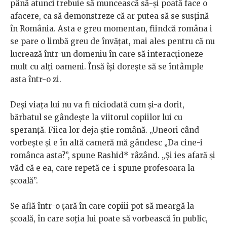
până atunci trebuie să muncească să-și poată face o
afacere, ca să demonstreze că ar putea să se susțină
în România. Asta e greu momentan, fiindcă româna i
se pare o limbă greu de învățat, mai ales pentru că nu
lucrează într-un domeniu în care să interacționeze
mult cu alți oameni. Însă își dorește să se întâmple
asta într-o zi.
Deși viața lui nu va fi niciodată cum și-a dorit,
bărbatul se gândește la viitorul copiilor lui cu
speranță. Fiica lor deja știe română. „Uneori când
vorbește și e în altă cameră mă gândesc „Da cine-i
românca asta?”, spune Rashid* râzând. „Și ies afară și
văd că e ea, care repetă ce-i spune profesoara la
școală”.
Se află într-o țară în care copiii pot să meargă la
școală, în care soția lui poate să vorbească în public,