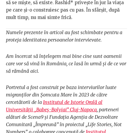
să se miște, să existe. Rashid* privește în jur la viața
pe care și-o construiesc pas cu pas. În sfârșit, după
mult timp, nu mai simte frică.
Numele prezente în articol au fost schimbate pentru a
proteja identitatea persoanelor intervievate.
Am încercat să înțelegem mai bine cine sunt oamenii
care vor să vină în România, ce lasă în urmă și de ce vor
să rămână aici.
Portretul a fost construit pe baza interviurilor luate
migranților din Șomcuta Mare în 2023 de către
cercetătorii de la
Institutul de Istorie Orală al
Universității „Babeș-Bolyiai” Cluj-Napoca
, parteneri
alături de Scena9 și Fundația Agenția de Dezvoltare
Comunitară „Împreună” în proiectul „Life Stories, Not
Numbers”, o colaborare concepută de
Institutul