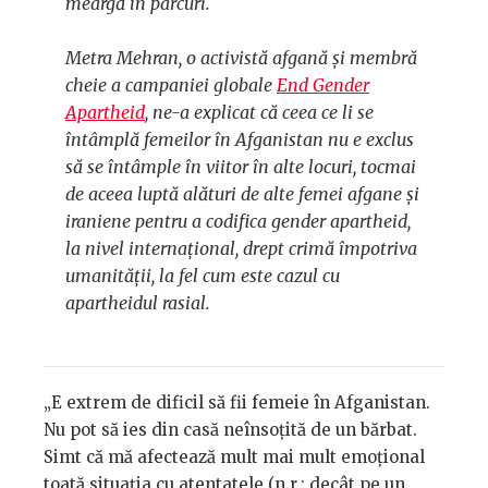
meargă în parcuri.
Metra Mehran, o activistă afgană și membră
cheie a campaniei globale
End Gender
Apartheid
, ne-a explicat că ceea ce li se
întâmplă femeilor în Afganistan nu e exclus
să se întâmple în viitor în alte locuri, tocmai
de aceea luptă alături de alte femei afgane și
iraniene pentru a codifica
gender apartheid
,
la nivel internațional, drept crimă împotriva
umanității, la fel cum este cazul cu
apartheidul rasial.
„E extrem de dificil să fii femeie în Afganistan.
Nu pot să ies din casă neînsoțită de un bărbat.
Simt că mă afectează mult mai mult emoțional
toată situația cu atentatele (n.r.: decât pe un