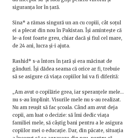
siguranța lor în țară.
Sina* a rămas singură un an cu copiii, cât soțul
ei a plecat din nou în Pakistan. Își amintește că
le-a fost foarte greu, chiar dacă și fiul cel mare,
de 24 ani, lucra și-i ajuta.
Rashid* s-a întors în țară și era măcinat de
gânduri. Își dădea seama că orice ar fi, trebuie
să se asigure că viața copiilor lui va fi diferită:
„Am avut o copilărie grea, iar speranțele mele...
nu s-au împlinit. Visurile mele nu s-au realizat.
Nu am reușit să fac școala. Când am avut deja
copii, am luat o decizie: să îmi dedic viața
familiei mele, să câștig bani pentru a le asigura
copiilor mei o educație. Dar, din păcate, situația