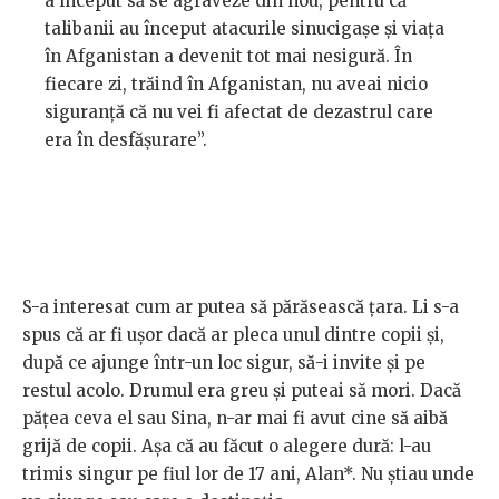
a început să se agraveze din nou, pentru că
talibanii au început atacurile sinucigașe și viața
în Afganistan a devenit tot mai nesigură. În
fiecare zi, trăind în Afganistan, nu aveai nicio
siguranță că nu vei fi afectat de dezastrul care
era în desfășurare”.
S-a interesat cum ar putea să părăsească țara. Li s-a
spus că ar fi ușor dacă ar pleca unul dintre copii și,
după ce ajunge într-un loc sigur, să-i invite și pe
restul acolo. Drumul era greu și puteai să mori. Dacă
pățea ceva el sau Sina, n-ar mai fi avut cine să aibă
grijă de copii. Așa că au făcut o alegere dură: l-au
trimis singur pe fiul lor de 17 ani, Alan*. Nu știau unde