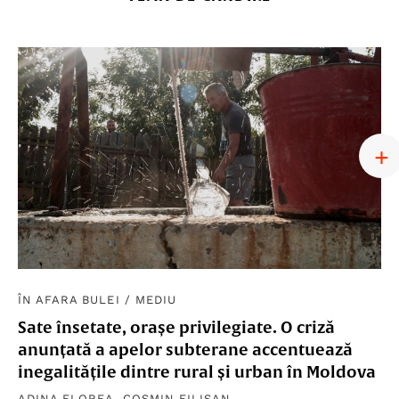
ÎN AFARA BULEI
/
MEDIU
Sate însetate, orașe privilegiate. O criză
anunțată a apelor subterane accentuează
inegalitățile dintre rural și urban în Moldova
ADINA FLOREA
,
COSMIN FILIȘAN