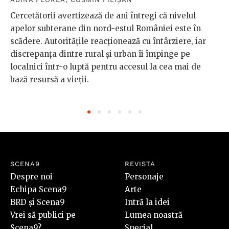
Cercetătorii avertizează de ani întregi că nivelul
apelor subterane din nord-estul României este în
scădere. Autoritățile reacționează cu întârziere, iar
discrepanța dintre rural și urban îi împinge pe
localnici într-o luptă pentru accesul la cea mai de
bază resursă a vieții.
SCENA9
REVISTA
Despre noi
Personaje
Echipa Scena9
Arte
BRD și Scena9
Intră la idei
Vrei să publici pe
Lumea noastră
Scena9?
Special