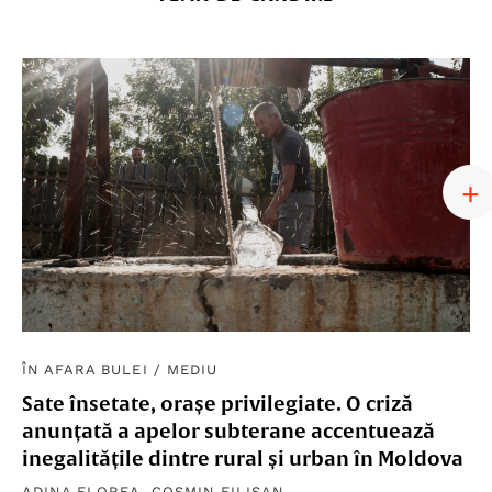
ÎN AFARA BULEI
/
MEDIU
Sate însetate, orașe privilegiate. O criză
anunțată a apelor subterane accentuează
inegalitățile dintre rural și urban în Moldova
ADINA FLOREA
,
COSMIN FILIȘAN