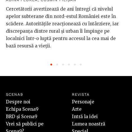
Cercetătorii avertizează de ani întregi că nivelul
apelor subterane din nord-estul României este în
scădere. Autoritățile reacționează cu întârziere, iar
discrepanța dintre rural și urban îi împinge pe
localnici într-o luptă pentru accesul la cea mai de
bază resursă a vieții.
SCENA9
REVISTA
Despre noi
Personaje
Echipa Scena9
Arte
BRD și Scena9
Intră la idei
Vrei să publici pe
Lumea noastră
Scena9?
Special