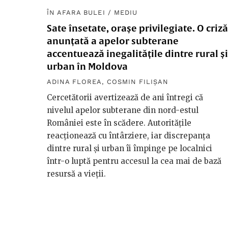
ÎN AFARA BULEI
/
MEDIU
Sate însetate, orașe privilegiate. O criză
anunțată a apelor subterane
accentuează inegalitățile dintre rural și
urban în Moldova
ADINA FLOREA
,
COSMIN FILIȘAN
Cercetătorii avertizează de ani întregi că
nivelul apelor subterane din nord-estul
României este în scădere. Autoritățile
reacționează cu întârziere, iar discrepanța
dintre rural și urban îi împinge pe localnici
într-o luptă pentru accesul la cea mai de bază
resursă a vieții.