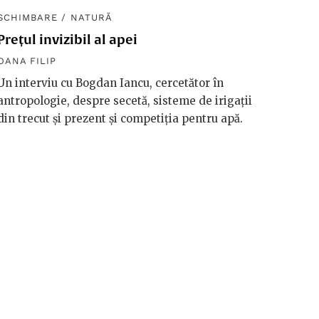
SCHIMBARE
/
NATURĂ
SCHIM
Prețul invizibil al apei
Diplom
macro
OANA FILIP
OANA F
Un interviu cu Bogdan Iancu, cercetător în
antropologie, despre secetă, sisteme de irigații
Håkan 
din trecut și prezent și competiția pentru apă.
vorbeșt
vreme 
valori
riscuri