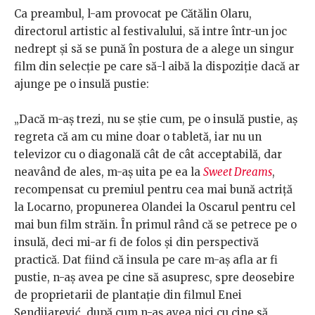
Ca preambul, l-am provocat pe Cătălin Olaru,
directorul artistic al festivalului, să intre într-un joc
nedrept și să se pună în postura de a alege un singur
film din selecție pe care să-l aibă la dispoziție dacă ar
ajunge pe o insulă pustie:
„Dacă m-aș trezi, nu se știe cum, pe o insulă pustie, aș
regreta că am cu mine doar o tabletă, iar nu un
televizor cu o diagonală cât de cât acceptabilă, dar
neavând de ales, m-aș uita pe ea la
Sweet Dreams
,
recompensat cu premiul pentru cea mai bună actriță
la Locarno, propunerea Olandei la Oscarul pentru cel
mai bun film străin. În primul rând că se petrece pe o
insulă, deci mi-ar fi de folos și din perspectivă
practică. Dat fiind că insula pe care m-aș afla ar fi
pustie, n-aș avea pe cine să asupresc, spre deosebire
de proprietarii de plantație din filmul Enei
Sendijarević, după cum n-aș avea nici cu cine să