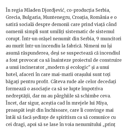
În regia Mladen Djordjević, co-producția Serbia,
Grecia, Bulgaria, Muntenegru, Croația, România e o
satiră socială despre demonii care prind viață când
oamenii simpli sunt umiliți sistematic de sistemul
corupt. Într-un orășel nenumit din Serbia, 9 muncitori
au murit într-un incendiu la fabrică. Nimeni nu își
asumă răspunderea, deși se suspectează că incendiul
a fost provocat ca să înainteze proiectul de construire
a unui incinerator „modern și ecologic” și a unui
hotel, afaceri în care mai-marii orașului sunt toți
băgați pentru profit. Câteva rude ale celor decedați
formează o asociație ca să se lupte împotriva
nedreptății, dar nu au pârghiile să schimbe ceva.
Încet, dar sigur, aceștia cad în mrejele lui Miya,
proaspăt ieșit din închisoare, care îi convinge mai
întâi să facă ședințe de spiritism ca să comunice cu
cei dragi, apoi să se lase în voia nenumitului „prinț