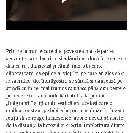
Printre lucrurile care duc povestea mai departe,
secvențe care dau ritm și adâncime: două fete care se
dau cu ruj, dansează și cântă, într-o bucurie
eliberatoare, ca epilog al vieților pe care au ales să și
le sacrifice; doi îndrăgostiți se sărută și dansează pe
stradă ca în cel mai frumos
romance
până dau peste o
petrecere indiană unde bărbatul ia la pumni
„imigranții” și îți amintești că era același care o
umilea constant pe iubita lui; un musulman își învață
fetița să se roage la moschee, apoi e nevoit să asiste
de la distanță la botezul ei creștin. Împletitura dintre
cele trei lumi se strânge doar într-un mare
twist
final,