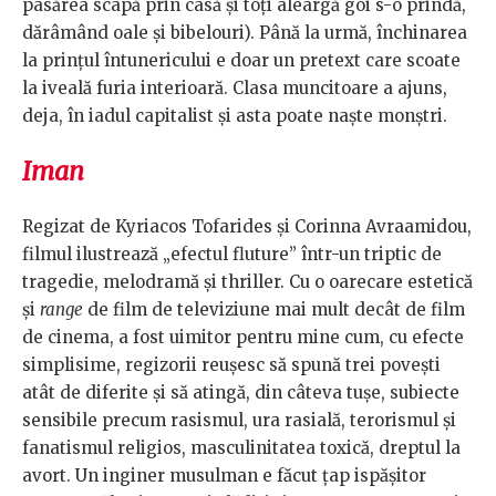
pasărea scapă prin casă și toți aleargă goi s-o prindă,
dărâmând oale și bibelouri). Până la urmă, închinarea
la prințul întunericului e doar un pretext care scoate
la iveală furia interioară. Clasa muncitoare a ajuns,
deja, în iadul capitalist și asta poate naște monștri.
Iman
Regizat de Kyriacos Tofarides și Corinna Avraamidou,
filmul ilustrează „efectul fluture” într-un triptic de
tragedie, melodramă și thriller. Cu o oarecare estetică
și
range
de film de televiziune mai mult decât de film
de cinema, a fost uimitor pentru mine cum, cu efecte
simplisime, regizorii reușesc să spună trei povești
atât de diferite și să atingă, din câteva tușe, subiecte
sensibile precum rasismul, ura rasială, terorismul și
fanatismul religios, masculinitatea toxică, dreptul la
avort. Un inginer musulman e făcut țap ispășitor