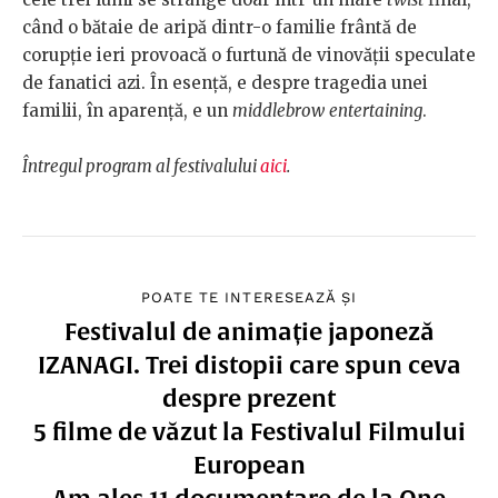
când o bătaie de aripă dintr-o familie frântă de
corupție ieri provoacă o furtună de vinovății speculate
de fanatici azi. În esență, e despre tragedia unei
familii, în aparență, e un
middlebrow
entertaining
.
Întregul program al festivalului
aici
.
POATE TE INTERESEAZĂ ȘI
Festivalul de animație japoneză
IZANAGI. Trei distopii care spun ceva
despre prezent
5 filme de văzut la Festivalul Filmului
European
Am ales 11 documentare de la One