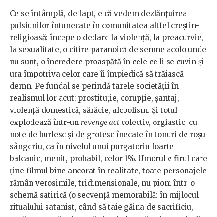
Ce se întâmplă, de fapt, e că vedem dezlănțuirea
pulsiunilor întunecate în comunitatea altfel creștin-
religioasă: începe o dedare la violență, la preacurvie,
la sexualitate, o citire paranoică de semne acolo unde
nu sunt, o încredere proaspătă în cele ce li se cuvin și
ura împotriva celor care îi împiedică să trăiască
demn. Pe fundal se perindă tarele societății în
realismul lor acut: prostituție, corupție, șantaj,
violență domestică, sărăcie, alcoolism. Și totul
explodează într-un
revenge act
colectiv, orgiastic, cu
note de burlesc și de grotesc înecate în tonuri de roșu
sângeriu, ca în nivelul unui purgatoriu foarte
balcanic, menit, probabil, celor 1%. Umorul e firul care
ține filmul bine ancorat în realitate, toate personajele
rămân verosimile, tridimensionale, nu pioni într-o
schemă satirică (o secvență memorabilă: în mijlocul
ritualului satanist, când să taie găina de sacrificiu,