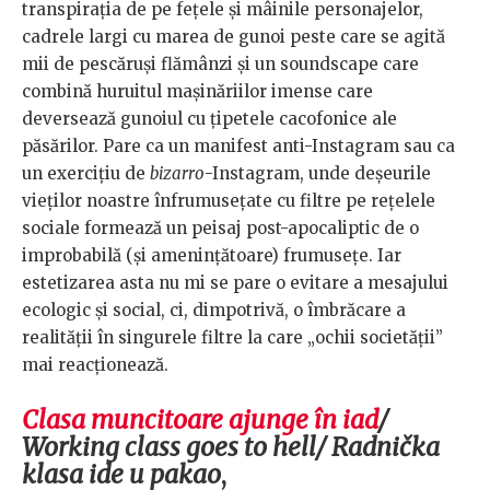
transpirația de pe fețele și mâinile personajelor,
cadrele largi cu marea de gunoi peste care se agită
mii de pescăruși flămânzi și un soundscape care
combină huruitul mașinăriilor imense care
deversează gunoiul cu țipetele cacofonice ale
păsărilor. Pare ca un manifest anti-Instagram sau ca
un exercițiu de
bizarro
-Instagram, unde deșeurile
vieților noastre înfrumusețate cu filtre pe rețelele
sociale formează un peisaj post-apocaliptic de o
improbabilă (și amenințătoare) frumusețe. Iar
estetizarea asta nu mi se pare o evitare a mesajului
ecologic și social, ci, dimpotrivă, o îmbrăcare a
realității în singurele filtre la care „ochii societății”
mai reacționează.
Clasa muncitoare ajunge în iad
/
Working class goes to hell/ Radnička
klasa ide u pakao
,