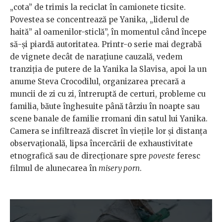
„cota” de trimis la reciclat în camionete ticsite.
Povestea se concentrează pe Yanika, „liderul de
haită” al oamenilor-sticlă”, în momentul când începe
să-și piardă autoritatea. Printr-o serie mai degrabă
de vignete decât de narațiune cauzală, vedem
tranziția de putere de la Yanika la Slavisa, apoi la un
anume Steva Crocodilul, organizarea precară a
muncii de zi cu zi, întreruptă de certuri, probleme cu
familia, băute înghesuite până târziu în noapte sau
scene banale de familie rromani din satul lui Yanika.
Camera se infiltrează discret în viețile lor și distanța
observațională, lipsa încercării de exhaustivitate
etnografică sau de direcționare spre
poveste
feresc
filmul de alunecarea în
misery porn
.