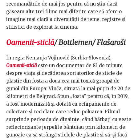
recomandările de mai jos pentru că nu știu dacă
găseam alte trei filme mai diferite care să ofere o
imagine mai clară a diversității de teme, registre și
stilistici de explorat la cinema.
Oamenii-sticlă
/ Bottlemen/ Flašaroši
În regia Nemanja Vojinović (Serbia-Slovenia),
Oamenii-sticlă
este un documentar de 83 de minute
despre viața și decăderea sortatorilor de sticle de
plastic din fosta a doua cea mai toxică groapă de
gunoi din Europa: Vinča, situată la mai puțin de 20 de
kilometri de Belgrad. Spun „fosta” pentru că, în 2019,
a fost modernizată și dotată cu echipamente de
colectare și reciclare care reduc poluarea. Filmul
surprinde perioada de dinainte, când bărbați cu veste
reflectorizante jerpelite bântuiau prin kilometri de
gunoaie ca să strângă sticlele de plastic și să-și facă