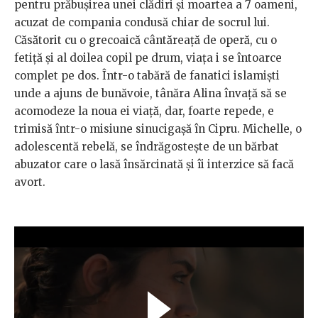
pentru prăbușirea unei clădiri și moartea a 7 oameni,
acuzat de compania condusă chiar de socrul lui.
Căsătorit cu o grecoaică cântăreață de operă, cu o
fetiță și al doilea copil pe drum, viața i se întoarce
complet pe dos. Într-o tabără de fanatici islamiști
unde a ajuns de bunăvoie, tânăra Alina învață să se
acomodeze la noua ei viață, dar, foarte repede, e
trimisă într-o misiune sinucigașă în Cipru. Michelle, o
adolescentă rebelă, se îndrăgostește de un bărbat
abuzator care o lasă însărcinată și îi interzice să facă
avort.