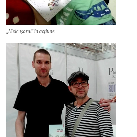
„Melcușorul” în acțiune