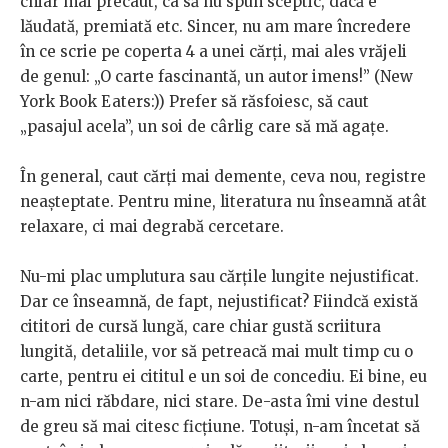
chiar mai precaut, ca să nu spun sceptic, dacă e
lăudată, premiată etc. Sincer, nu am mare încredere
în ce scrie pe coperta 4 a unei cărți, mai ales vrăjeli
de genul: „O carte fascinantă, un autor imens!” (New
York Book Eaters:)) Prefer să răsfoiesc, să caut
„pasajul acela”, un soi de cârlig care să mă agațe.
În general, caut cărți mai demente, ceva nou, registre
neașteptate. Pentru mine, literatura nu înseamnă atât
relaxare, ci mai degrabă cercetare.
Nu-mi plac umplutura sau cărțile lungite nejustificat.
Dar ce înseamnă, de fapt, nejustificat? Fiindcă există
cititori de cursă lungă, care chiar gustă scriitura
lungită, detaliile, vor să petreacă mai mult timp cu o
carte, pentru ei cititul e un soi de concediu. Ei bine, eu
n-am nici răbdare, nici stare. De-asta îmi vine destul
de greu să mai citesc ficțiune. Totuși, n-am încetat să