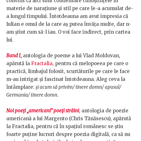
convins că aici sunt condensate cunoştinţele în
materie de naraţiune şi stil pe care le-a acumulat de-
a lungul timpului. Întotdeauna am avut impresia că
Iulian e omul de la care aş putea învăţa multe, dar n-
am ştiut cum să-l iau. O voi face indirect, prin cartea
lui.
Band I
,
antologia de poeme a lui Vlad Moldovan,
apărută la
Fractalia
, pentru că melopoeea pe care o
practică, limbajul folosit, scurtăturile pe care le face
m-au intrigat şi fascinat întotdeauna. Aleg ceva la
întâmplare:
şi acum să privim/ tinere domn/ apusul/
Germania/ tinere domn
.
Noi poeţi „americani” poeţi străini
, antologia de poezie
americană a lui Margento (Chris Tănăsescu), apărută
la Fractalia, pentru că în spaţiul românesc se ştiu
foarte puţine lucruri despre poezia digitală, ca să nu