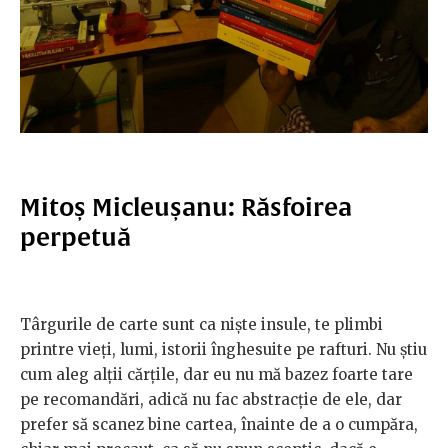
Mitoș Micleușanu: Răsfoirea
perpetuă
Târgurile de carte sunt ca niște insule, te plimbi
printre vieți, lumi, istorii înghesuite pe rafturi. Nu știu
cum aleg alții cărțile, dar eu nu mă bazez foarte tare
pe recomandări, adică nu fac abstracție de ele, dar
prefer să scanez bine cartea, înainte de a o cumpăra,