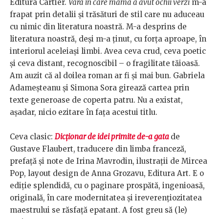
Editura Cartier.
Vara în care mama a avut ochii verzi
m-a
frapat prin detalii și trăsături de stil care nu aduceau
cu nimic din literatura noastră. M-a desprins de
literatura noastră, deși m-a ținut, cu forța aproape, în
interiorul aceleiași limbi. Avea ceva crud, ceva poetic
și ceva distant, recognoscibil – o fragilitate tăioasă.
Am auzit că al doilea roman ar fi și mai bun. Gabriela
Adameșteanu și Simona Sora girează cartea prin
texte generoase de coperta patru. Nu a existat,
așadar, nicio ezitare în fața acestui titlu.
Ceva clasic:
Dicționar de idei primite de-a gata
de
Gustave Flaubert, traducere din limba franceză,
prefață și note de Irina Mavrodin, ilustrații de Mircea
Pop, layout design de Anna Grozavu, Editura Art. E o
ediție splendidă, cu o paginare prospătă, ingenioasă,
originală, în care modernitatea și ireverențiozitatea
maestrului se răsfață epatant. A fost greu să (le)