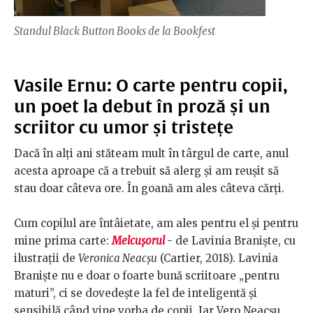
Standul Black Button Books de la Bookfest
Vasile Ernu: O carte pentru copii,
un poet la debut în proză și un
scriitor cu umor și tristețe
Dacă în alţi ani stăteam mult în târgul de carte, anul
acesta aproape că a trebuit să alerg şi am reuşit să
stau doar câteva ore. În goană am ales câteva cărţi.
Cum copilul are întâietate, am ales pentru el şi pentru
mine prima carte:
Melcuşorul
- de Lavinia Branişte, cu
ilustraţii de
Veronica Neacşu
(Cartier, 2018). Lavinia
Branişte nu e doar o foarte bună scriitoare „pentru
maturi”, ci se dovedeşte la fel de inteligentă şi
sensibilă când vine vorba de copii. Iar Vero Neacşu