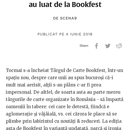
au luat de la Bookfest
DE
SCENA9
PUBLICAT PE 4 IUNIE 2018
Tocmai s-a încheiat Târgul de Carte Bookfest, într-un
spațiu nou, despre care unii au spus bucuroși că-i
mult mai aerisit, alții s-au plâns c-ar fi prea
impersonal. De altfel, de soarta asta au parte mereu
târgurile de carte organizate în România - să împartă
oameniii în tabere: cei care le detestă, fiindcă e
aglomerație și vâjâială, vs. cei cărora le place să se
plimbe prin labirintul cu noutăți & reduceri. La ediția
asta de Bookfest în variantă updatată, parcă și ironia