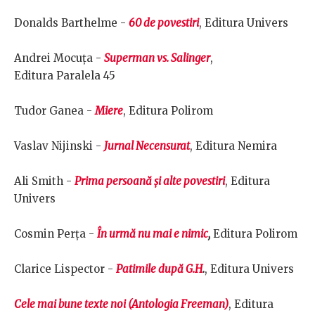
Donalds Barthelme -
60 de povestiri
, Editura Univers
Andrei Mocuța -
Superman vs. Salinger
,
Editura Paralela 45
Tudor Ganea -
Miere
, Editura Polirom
Vaslav Nijinski -
Jurnal Necensurat
, Editura Nemira
Ali Smith -
Prima persoană și alte povestiri
, Editura
Univers
Cosmin Perța -
În urmă nu mai e nimic
,
Editura Polirom
Clarice Lispector -
Patimile după G.H
.
, Editura Univers
Cele mai bune texte noi (Antologia Freeman)
, Editura