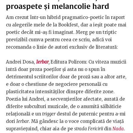
proaspete și melancolie hard
Am crezut într-un hibrid pragmatico-poetic în raport
cu alegerile mele de la Bookfest, dar a ieșit poate mai
poetic decât mi-aș fi imaginat. Merg pe un triptic
previzibil cumva pentru ceea ce scriu, adică voi
recomanda o linie de autori exclusiv de literatură:
Andrei Dosa,
Ierbar
,
Editura Polirom: Cu viteza muzicii
intră doar proza poeților și asta nu o spun în
detrimentul scriitorilor doar de proză sau a altor arte,
e doar o chestiune de negociere personală cu
plasticitatea intensităților dinspre diferite zone.
Poezia lui Andrei, a secvențierilor afectate, aurată de
diferite subculturi muzicale, de o anumită sălbăticie
relațională e un
trigger
destul de puternic pentru a-mi
dori
Ierbar
. Mă gândesc la o voce complicată de viață
supraviețuind, chiar aia de pe
strada Fericirii
din
Nada
.