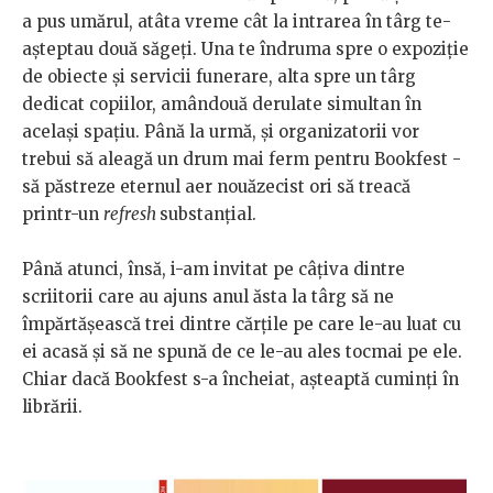
a pus umărul, atâta vreme cât la intrarea în târg te-
așteptau două săgeți. Una te îndruma spre o expoziție
de obiecte și servicii funerare, alta spre un târg
dedicat copiilor, amândouă derulate simultan în
același spațiu. Până la urmă, și organizatorii vor
trebui să aleagă un drum mai ferm pentru Bookfest -
să păstreze eternul aer nouăzecist ori să treacă
printr-un
refresh
substanțial.
Până atunci, însă, i-am invitat pe câțiva dintre
scriitorii care au ajuns anul ăsta la târg să ne
împărtășească trei dintre cărțile pe care le-au luat cu
ei acasă și să ne spună de ce le-au ales tocmai pe ele.
Chiar dacă Bookfest s-a încheiat, așteaptă cuminți în
librării.