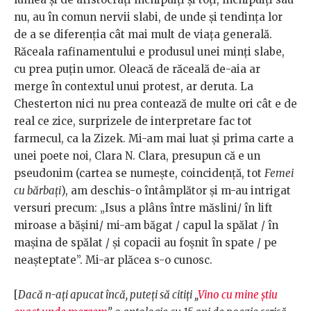
nu, au în comun nervii slabi, de unde și tendința lor
de a se diferenția cât mai mult de viața generală.
Răceala rafinamentului e produsul unei minți slabe,
cu prea puțin umor. Oleacă de răceală de-aia ar
merge în contextul unui protest, ar deruta. La
Chesterton nici nu prea contează de multe ori cât e de
real ce zice, surprizele de interpretare fac tot
farmecul, ca la Zizek. Mi-am mai luat și prima carte a
unei poete noi, Clara N. Clara, presupun că e un
pseudonim (cartea se numește, coincidență, tot
Femei
cu bărbați
), am deschis-o întâmplător și m-au intrigat
versuri precum: „Isus a plâns între măslini/ în lift
miroase a bășini/ mi-am băgat / capul la spălat / în
mașina de spălat / și copacii au foșnit în spate / pe
neașteptate”. Mi-ar plăcea s-o cunosc.
[
Dacă n-ați apucat încă, puteți să citiți „
Vino cu mine știu