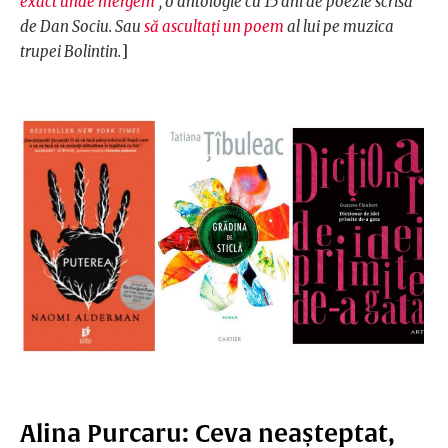
exact unde mergem
”, o antologie cu 15 ani de poezie scrisă
de Dan Sociu. Sau
să ascultați un poem
al lui pe muzica
trupei Bolintin.
]
Alina Purcaru: Ceva neașteptat,