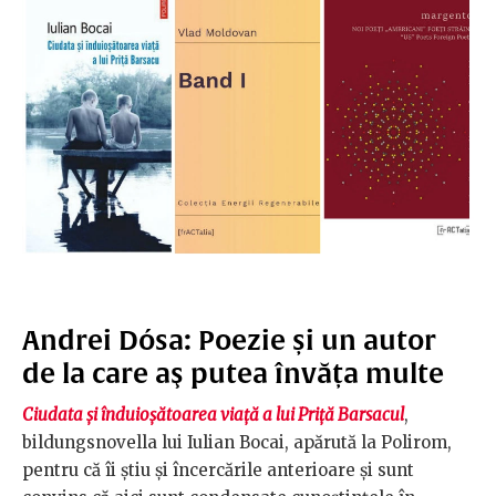
Andrei Dósa: Poezie și un autor
de la care aş putea învăța multe
Ciudata şi înduioşătoarea viaţă a lui Priţă Barsacul
,
bildungsnovella lui Iulian Bocai, apărută la Polirom,
pentru că îi ştiu şi încercările anterioare şi sunt