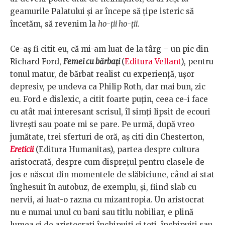
geamurile Palatului și ar începe să țipe isteric să
încetăm, să revenim la
ho-ții ho-ții
.
Ce-aș fi citit eu, că mi-am luat de la târg – un pic din
Richard Ford,
Femei cu bărbați
(
Editura Vellant
), pentru
tonul matur, de bărbat realist cu experiență, ușor
depresiv, pe undeva ca Philip Roth, dar mai bun, zic
eu. Ford e dislexic, a citit foarte puțin, ceea ce-i face
cu atât mai interesant scrisul, îl simți lipsit de ecouri
livrești sau poate mi se pare. Pe urmă, după vreo
jumătate, trei sferturi de oră, aș citi din Chesterton,
Ereticii
(Editura Humanitas), partea despre cultura
aristocrată, despre cum disprețul pentru clasele de
jos e născut din momentele de slăbiciune, când ai stat
înghesuit în autobuz, de exemplu, și, fiind slab cu
nervii, ai luat-o razna cu mizantropia. Un aristocrat
nu e numai unul cu bani sau titlu nobiliar, e plină
lumea și de aristocrați închipuiți și toți, închipuiți sau