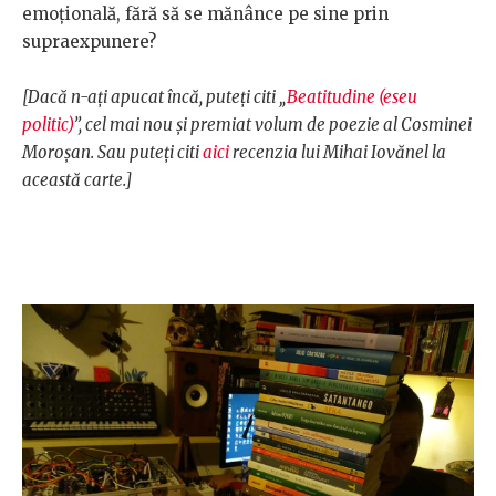
emoțională, fără să se mănânce pe sine prin
supraexpunere?
[Dacă n-ați apucat încă, puteți citi „
Beatitudine (eseu
politic)
”, cel mai nou și premiat volum de poezie al Cosminei
Moroșan. Sau puteți citi
aici
recenzia lui Mihai Iovănel la
această carte.]