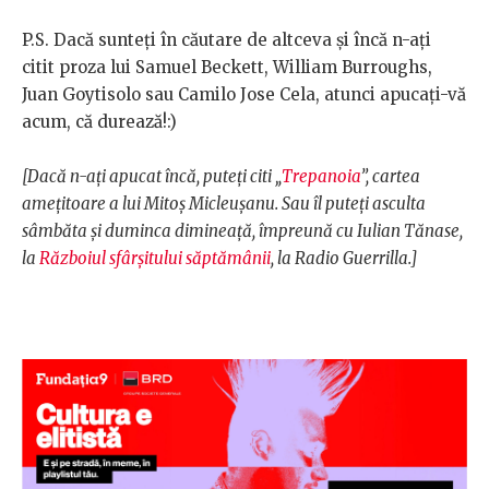
P.S. Dacă sunteți în căutare de altceva și încă n-ați
citit proza lui Samuel Beckett, William Burroughs,
Juan Goytisolo sau Camilo Jose Cela, atunci apucați-vă
acum, că durează!:)
[Dacă n-ați apucat încă, puteți citi „
Trepanoia
”, cartea
amețitoare a lui Mitoș Micleușanu. Sau îl puteți asculta
sâmbăta și duminca dimineață, împreună cu Iulian Tănase,
la
Războiul sfârșitului săptămânii
, la Radio Guerrilla.]