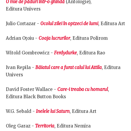
O mie de păduri într-o ghindă
(Antologie),
Editura Univers
Julio Cortazar -
Ocolul zilei în optzeci de lumi
, Editura Art
Adrian Oțoiu -
Coaja lucrurilor
, Editura Polirom
Witold Gombrowicz -
Ferdydurke
, Editura Rao
Ivan Repila -
Băiatul care a furat calul lui Attila
, Editura
Univers
David Foster Wallace -
Care-i treaba cu homarul
,
Editura Black Button Books
W.G. Sebald -
Inelele lui Saturn
, Editura Art
Oleg Garaz -
Territoria
, Editura Nemira