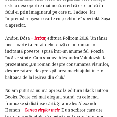
este o descoperire mai nouă: cred că este unică în
felul ei prin imaginarul pe care ni-l aduce. Iar
împreună reuşesc o carte cu „o chimie” specială. Saşa
a apreciat.
Andrei Dósa –
Ierbar
,
editura Polirom 2018. Un tânăr
poet foarte talentat debutează cu un roman: o
incitantă poveste, spusă într-un anume fel. Poezia
încă se simte. Cum spunea Alexandru Vakulovski la
prezentare: „Un roman despre consumarea visurilor,
despre ratare, despre spălarea machiajului într-o
băltoacă de la ieşirea din club.”
Nu am putut să nu mă opresc la editura Black Button
Books. Poate cel mai elegant stand, cu cele mai
frumoase şi distinse cărţi. Şi am ales Alexandr
Hemon
–
Cartea vieţilor mele
.
E un scriitor care are
toate ingredientele să devină unul mare: inteligent,