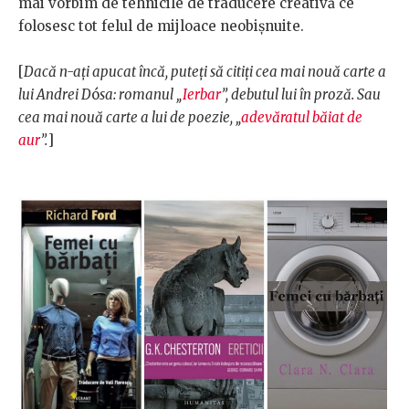
mai vorbim de tehnicile de traducere creativă ce
folosesc tot felul de mijloace neobişnuite.
[
Dacă n-ați apucat încă, puteți să citiți cea mai nouă carte a
lui Andrei D
ó
sa: romanul „
Ierbar
”, debutul lui în proză. Sau
cea mai nouă carte a lui de poezie, „
adevăratul băiat de
aur
”.
]