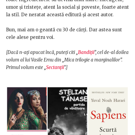
umor şi tristeţe, atent la social şi poveste, foarte atent
la stil. De neratat această editură şi acest autor.
Bun, mai am o geantă cu 30 de cărţi. Dar astea sunt
cele alese pentru voi.
[Dacă n-ați apucat încă, puteți citi „
Bandiții
”
, cel de-al doilea
volum al lui Vasile Ernu din „Mica trilogie a marginalilor”.
Primul volum este „
Sectanții
”.]