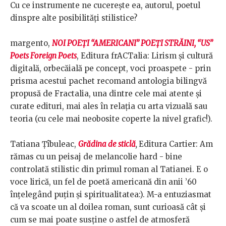
Cu ce instrumente ne cucerește ea, autorul, poetul
dinspre alte posibilități stilistice?
margento,
NOI POEȚI “AMERICANI” POEȚI STRĂINI, “US”
Poets Foreign Poets
, Editura frACTalia: Lirism și cultură
digitală, orbecăială pe concept, voci proaspete - prin
prisma acestui pachet recomand antologia bilingvă
propusă de Fractalia, una dintre cele mai atente și
curate edituri, mai ales în relația cu arta vizuală sau
teoria (cu cele mai neobosite coperte la nivel grafic!).
Tatiana Țîbuleac,
Grădina de sticlă
,
Editura Cartier:
Am
rămas cu un peisaj de melancolie hard - bine
controlată stilistic din primul roman al Tatianei. E o
voce lirică, un fel de poetă americană din anii ’60
înțelegând puțin și spiritualitatea:). M-a entuziasmat
că va scoate un al doilea roman, sunt curioasă cât și
cum se mai poate susține o astfel de atmosferă