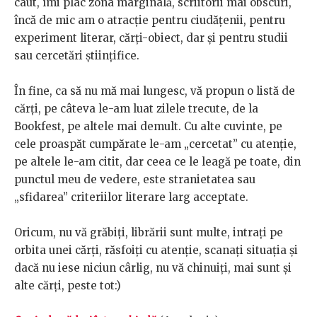
caut, îmi plac zona marginală, scriitorii mai obscuri,
încă de mic am o atracție pentru ciudățenii, pentru
experiment literar, cărți-obiect, dar și pentru studii
sau cercetări științifice.
În fine, ca să nu mă mai lungesc, vă propun o listă de
cărți, pe câteva le-am luat zilele trecute, de la
Bookfest, pe altele mai demult. Cu alte cuvinte, pe
cele proaspăt cumpărate le-am „cercetat” cu atenție,
pe altele le-am citit, dar ceea ce le leagă pe toate, din
punctul meu de vedere, este stranietatea sau
„sfidarea” criteriilor literare larg acceptate.
Oricum, nu vă grăbiți, librării sunt multe, intrați pe
orbita unei cărți, răsfoiți cu atenție, scanați situația și
dacă nu iese niciun cârlig, nu vă chinuiți, mai sunt și
alte cărți, peste tot:)