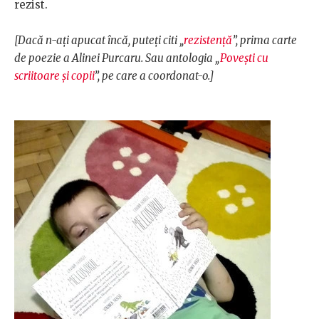
rezist.
[Dacă n-ați apucat încă, puteți citi „
rezistență
”, prima carte
de poezie a Alinei Purcaru. Sau antologia „
Povești cu
scriitoare și copii
”
, pe care a coordonat-o.]