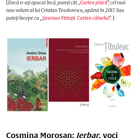
[
Dacă n-ați apucat încă, puteți citi
„
Cartea pisicii
”, cel mai
nou volum al lui Cristian Teodorescu, apărut în 2017. Sau
puteți începe cu „
Șoseaua Virtuții. Cartea câinelui
”.
]
Cosmina Moroșan:
Ierbar
, voci