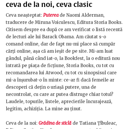
ceva de la noi, ceva clasic
Ceva neașteptat:
Puterea
de Naomi Alderman,
traducere de Miruna Voiculescu, Editura Storia Books.
Citisem despre ea după ce am verificat o listă recentă
de lecturi ale lui Barack Obama. Am căutat s-o
comand online, dar de fapt nu-mi place să cumpăr
cărți online, așa că am ieșit de pe site. Mi-am luat
gândul, până când iat-o, la Bookfest, la o editură nou
intrată pe piața de ficțiune, Storia Books, cu tot cu
recomandarea lui Atwood, cu tot cu sinopsisul care
mi-a înșurubat-o în minte: ce-ar fi dacă femeile ar
descoperi că dețin o uriașă putere, una de
necontrolat, cu care ar putea distruge chiar totul?
Laudele, topurile, listele, aprecierile încurajează,
legitim, achiziția. La mine au ținut.
Ceva de la noi:
Grădina de sticlă
de Tatiana Țîbuleac,