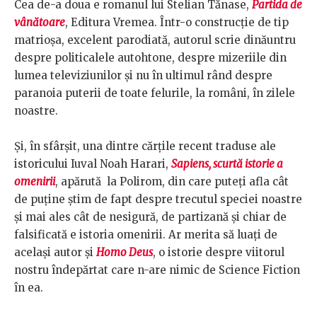
Cea de-a doua e romanul lui Stelian Tănase,
Partida de
vânătoare
, Editura Vremea. Într-o construcție de tip
matrioșa, excelent parodiată, autorul scrie dinăuntru
despre politicalele autohtone, despre mizeriile din
lumea televiziunilor și nu în ultimul rând despre
paranoia puterii de toate felurile, la români, în zilele
noastre.
Și, în sfârșit, una dintre cărțile recent traduse ale
istoricului Iuval Noah Harari,
Sapiens, scurtă istorie a
omenirii
, apărută la Polirom, din care puteți afla cât
de puține știm de fapt despre trecutul speciei noastre
și mai ales cât de nesigură, de partizană și chiar de
falsificată e istoria omenirii. Ar merita să luați de
același autor și
Homo Deus
, o istorie despre viitorul
nostru îndepărtat care n-are nimic de Science Fiction
în ea.