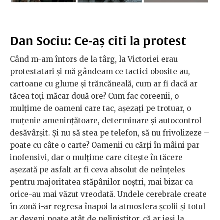
Dan Sociu: Ce-aș citi la protest
Când m-am întors de la târg, la Victoriei erau
protestatari și mă gândeam ce tactici obosite au,
cartoane cu glume și trăncăneală, cum ar fi dacă ar
tăcea toți măcar două ore? Cum fac coreenii, o
mulțime de oameni care tac, așezați pe trotuar, o
muțenie amenințătoare, determinare și autocontrol
desăvârșit. Și nu să stea pe telefon, să nu frivolizeze –
poate cu câte o carte? Oamenii cu cărți în mâini par
inofensivi, dar o mulțime care citește în tăcere
așezată pe asfalt ar fi ceva absolut de neînțeles
pentru majoritatea stăpânilor noștri, mai bizar ca
orice-au mai văzut vreodată. Undele cerebrale create
în zonă i-ar regresa înapoi la atmosfera școlii și totul
ar deveni poate atât de neliniștitor, că ar ieși la