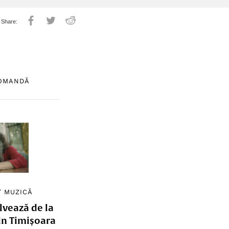
COMANDĂ
/
MUZICĂ
lvează de la
in Timișoara