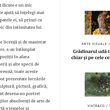
t făcute e un mic
te ajută să înțelegi mai
patele ei, să prinzi cu
ic din intimitatea lui.
e licență și de masterat
ARTE VIZUALE
ere, s-au întâmplat
Grădinarul udă to
oziții în afara
chiar și pe cele c
erii și alte specii de
preună, toate aceste
ost prezentate lucrările
lptură, pictură, grafică,
tut desena un portret
ților absolvenți de arte de
VIAȚĂ&CO
/
rtă a temelor și