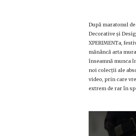
După maratonul de e
Decorative și Desig
XPERIMENTa, festiva
mănâncă arta murală
înseamnă munca într
noi colecții ale ab
video, prin care vr
extrem de rar în spa