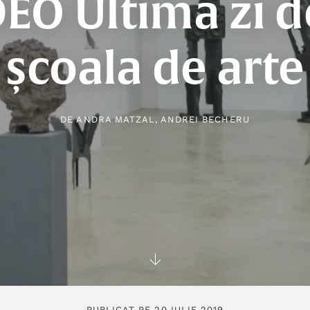
EO Ultima zi d
școala de arte
DE
ANDRA MATZAL
,
ANDREI BECHERU
PUBLICAT PE 20 IULIE 2019