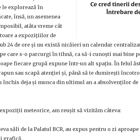
Ce cred tinerii de
e le explorează în
Întrebare d
păcate, însă, un asemenea
mposibil, atâta vreme cât
toare a expozițiilor de
b 24 de ore și nu există nicăieri un calendar centralizat 
pe care s-o parcurgi în tihnă, ca să-i cunoști mai bine p
proape fiecare grupă expune într-un alt spațiu. În felul ăs
pun sau scapă atenției și, până să te dumirești încotro
u închis deja și munca din ultimul an a absolvenților de
 expoziții meteorice, am reușit să vizităm câteva:
teva săli de la Palatul BCR, au expus pentru o zi aproape
i grafică.