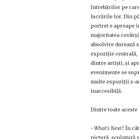
întrebărilor pe car
lucrările lor. Din 
portret e aproape i
majoritatea covârși
absolvire durează su
expoziție centrală, 
dintre artiști, și a
evenimente se supra
multe expoziții s-a
inaccesibilă.
Dintre toate aceste
•
What's Next?:
În câ
pictură, sculptură ș