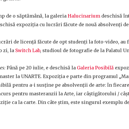
p de o săptămână, la galeria
Halucinarium
deschisă înt
deschisă expoziția cu lucrări făcute de nouă absolvenți de
crări de licență făcute de opt studenți la foto-video, au 
 zi, la
Switch Lab
, studioul de fotografie de la Palatul U
ies:
Până pe 20 iulie, e deschisă la
Galeria Posibilă
expozi
master la UNARTE. Expoziția e parte din programul „Mas
bilă pentru a-i susține pe absolvenții de arte: în fiecare
urs pentru masteranzii la Arte, iar câștigătorului / câșt
iție ca la carte. Din câte știm, este singurul exemplu de