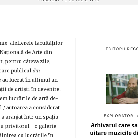
nie, atelierele facultăților
EDITORII RE
 Națională de Arte din
t, pentru câteva zile,
 care publicul
din
 au lucrat în ultimul an
ii de artiști în devenire.
dem lucrările de artă de-
l / autoarea a considerat
EXPLORATORI
-a aranjat într-un spațiu
Arhivarul care sa
cu privitorul - o galerie,
uitare muzicile d
âlnirea cu lucrările în