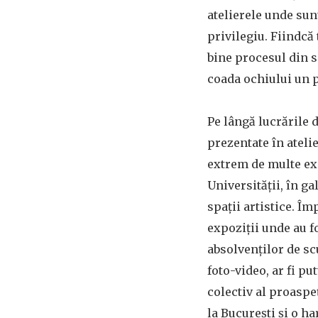
atelierele unde sun
privilegiu. Fiindcă 
bine procesul din s
coada ochiului un p
Pe lângă lucrările d
prezentate în ateli
extrem de multe exp
Universității, în gal
spații artistice. Îm
expoziții unde au f
absolvenților de scu
foto-video, ar fi pu
colectiv al proaspe
la București și o ha