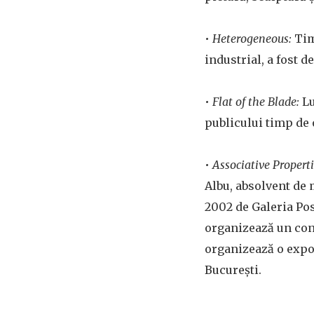
•
Heterogeneous:
Tim
industrial, a fost 
•
Flat of the Blade:
Lu
publicului timp de o
•
Associative Propert
Albu, absolvent de 
2002 de Galeria Posi
organizează un conc
organizează o expoz
București.