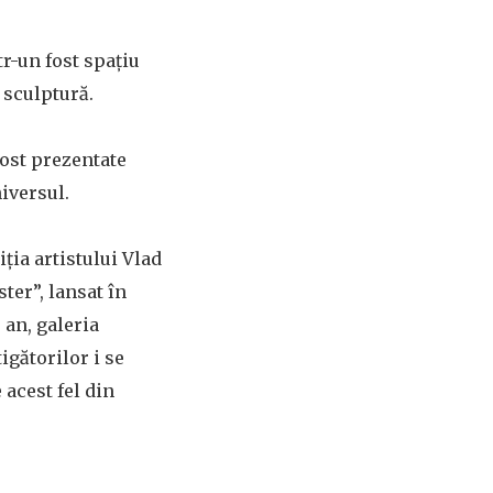
r-un fost spațiu
 sculptură.
fost prezentate
niversul.
ția artistului Vlad
ter”, lansat în
 an, galeria
igătorilor i se
 acest fel din