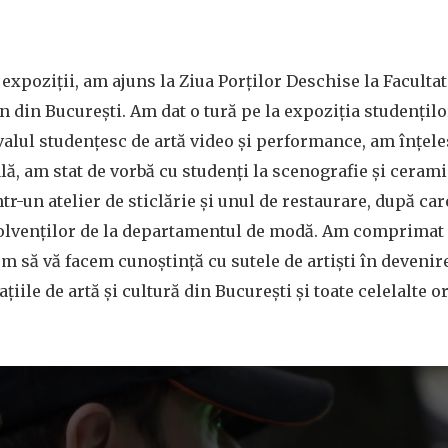
xpoziții, am ajuns la Ziua Porților Deschise la Facultat
n din București. Am dat o tură pe la expoziția studenților
lul studențesc de artă video și performance, am înțele
, am stat de vorbă cu studenți la scenografie și ceramic
-un atelier de sticlărie și unul de restaurare, după ca
solvenților de la departamentul de modă. Am comprimat 
em să vă facem cunoștință cu sutele de artiști în devenire
țiile de artă și cultură din București și toate celelalte o