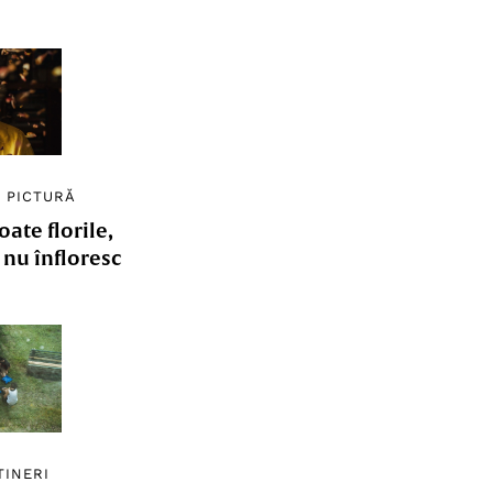
/
PICTURĂ
ate florile,
e nu înfloresc
TINERI