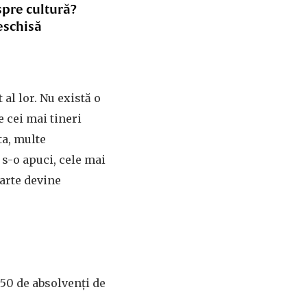
spre cultură?
eschisă
al lor. Nu există o
e cei mai tineri
ta, multe
 s-o apuci, cele mai
 arte devine
 50 de absolvenți de