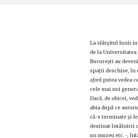
La sfârșitul lunii iu
de la Universitatea
București au deveni
spații deschise, în
afară
putea vedea ce
cele mai noi generaț
Dacă, de obicei, ve
abia după ce autoru
că-s terminate și le
destinat întâlnirii 
un muzeu etc. -, înt