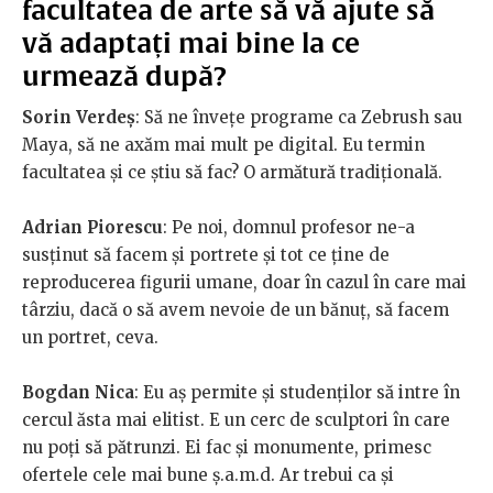
facultatea de arte să vă ajute să
vă adaptați mai bine la ce
urmează după?
Sorin Verdeș
: Să ne învețe programe ca Zebrush sau
Maya, să ne axăm mai mult pe digital. Eu termin
facultatea și ce știu să fac? O armătură tradițională.
Adrian Piorescu
: Pe noi, domnul profesor ne-a
susținut să facem și portrete și tot ce ține de
reproducerea figurii umane, doar în cazul în care mai
târziu, dacă o să avem nevoie de un bănuț, să facem
un portret, ceva.
Bogdan Nica
: Eu aș permite și studenților să intre în
cercul ăsta mai elitist. E un cerc de sculptori în care
nu poți să pătrunzi. Ei fac și monumente, primesc
ofertele cele mai bune ș.a.m.d. Ar trebui ca și