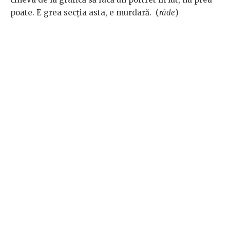
poate. E grea secția asta, e murdară. (
râde
)