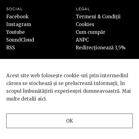
SOCIAL
LEGAL
Facebook
Termeni & Condiții
Instagram
Cookies
Youtube
Cum cumpăr
SoundCloud
ANPC
RSS
Redirecționează 3,5%
Acest site web folosește cookie-uri prin intermediul
cărora se stochează și se prelucrează informații, în
scopul îmbunătățirii experienței dumneavoastră. Mai
© 2026 BRD Groupe Société Générale, toate drepturile rezervate.
multe detalii
aici
.
Scena 9 este un proiect sustinut de
BRD GROUPE SOCIÉTÉ
GÉNÉRALE
.
OK
Design and development
by
INTERKORP