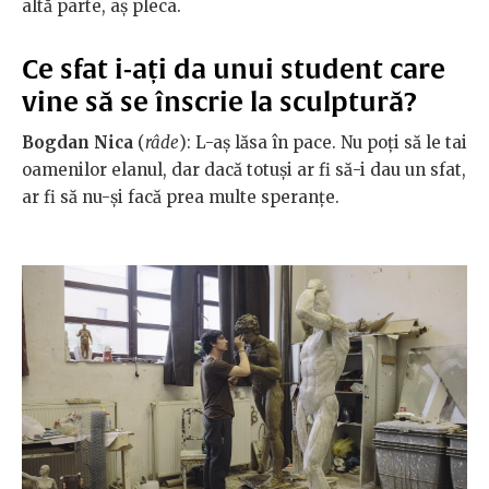
altă parte, aș pleca.
Ce sfat i-ați da unui student care
vine să se înscrie la sculptură?
Bogdan Nica
(
râde
): L-aș lăsa în pace. Nu poți să le tai
oamenilor elanul, dar dacă totuși ar fi să-i dau un sfat,
ar fi să nu-și facă prea multe speranțe.