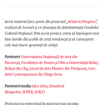
Acest material face parte din proiectul „
Artists in Progress
”,
realizat de Scena9 și co-finanțat de Administrația Fondului
Cultural Național. Prin acest proiect, vrem să înțelegem mai
bine lumile din școlile de artă românești și să cunoaștem
cele mai tinere generații de artiști.
Parteneri
:
Universitatea Națională de Arte din
București
,
Facultatea de Teatru și Film a Universității Babeș
Bolyai din Cluj
,
Liceul de Arte Plastice din Timișoara
,
Cerc.
Artă Contemporană din Târgu Ocna
Parteneri media:
Ideo Ideis
,
Dissolved
Magazine
,
SUPER
,
SUB25
Proiectul nu reprezintă în mod necesar poziţia