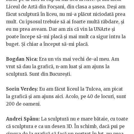
Liceul de Artă din Focșani, din clasa a șasea. Deși am
făcut sculptură în liceu, nu mi-a plăcut niciodată prea
mult. Cu ipsosul trebuie să ai foarte multă răbdare, și
eu nu prea aveam. Dar am zis că vin la UNArte și
poate începe să-mi placă și mai mult ca sigur intru la
buget. Și chiar a început să-mi placă.
Bogdan Nica:
Era un vis mai vechi de-al meu. Am
vrut să dau la grafică, n-am luat și am ajuns la
sculptură. Sunt din București.
Sorin Verdeș:
Eu am făcut liceul la Tulcea, am picat
la grafică și am ajuns aici. Acolo, pe 40 de locuri, sunt
200 de oameni.
Andrei Spânu:
La sculptură nu e mare bătaie, cu toate
că sculptura e ca un desen 3D. În schimb, dacă pui pe
cineva de la grafică să facă un portret în lut, nu prea