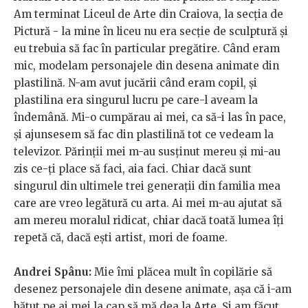
Am terminat Liceul de Arte din Craiova, la secția de
Pictură - la mine în liceu nu era secție de sculptură și
eu trebuia să fac în particular pregătire. Când eram
mic, modelam personajele din desena animate din
plastilină. N-am avut jucării când eram copil, și
plastilina era singurul lucru pe care-l aveam la
îndemână. Mi-o cumpărau ai mei, ca să-i las în pace,
și ajunsesem să fac din plastilină tot ce vedeam la
televizor. Părinții mei m-au susținut mereu și mi-au
zis ce-ți place să faci, aia faci. Chiar dacă sunt
singurul din ultimele trei generații din familia mea
care are vreo legătură cu arta. Ai mei m-au ajutat să
am mereu moralul ridicat, chiar dacă toată lumea îți
repetă că, dacă ești artist, mori de foame.
Andrei Spânu:
Mie îmi plăcea mult în copilărie să
desenez personajele din desene animate, așa că i-am
bătut pe ai mei la cap să mă dea la Arte. Și am făcut