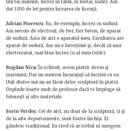
îmi tai mâinile, lucrez în tablă, în metal, sudez. Am
dat 1300 de lei pentru lucrarea de licență.
Adrian Piorescu
: Eu, de exemplu, lucrez cu sudură.
Am nevoie de electrozi, de fier, fier beton, de aparat
de sudură. Ăsta de aici e aparatul meu. Facultatea are
aparat de sudură, dar nu e întreținut și, decât să mor
electrocutat, mai bine lucrez cu al meu (
râde
).
Bogdan Nica:
În schimb, avem piatră. Avem și
marmură. Dar nu suntem încurajați să lucrăm cu ea.
Unii dintre noi nu au făcut deloc sculptură în piatră.
Depinde foarte mult de profesor dacă te împinge să
folosești și alte materiale.
Sorin Verdeș
: Cei de aici, nu doar de la sculptură, ci și
de la alte departamente, sunt foarte închiși. Ei
gândesc tradițional. Eu cred că ar trebui să mergem