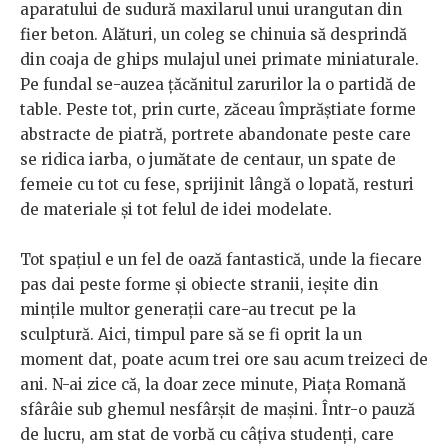
aparatului de sudură maxilarul unui urangutan din
fier beton. Alături, un coleg se chinuia să desprindă
din coaja de ghips mulajul unei primate miniaturale.
Pe fundal se-auzea țăcănitul zarurilor la o partidă de
table. Peste tot, prin curte, zăceau împrăștiate forme
abstracte de piatră, portrete abandonate peste care
se ridica iarba, o jumătate de centaur, un spate de
femeie cu tot cu fese, sprijinit lângă o lopată, resturi
de materiale și tot felul de idei modelate.
Tot spațiul e un fel de oază fantastică, unde la fiecare
pas dai peste forme și obiecte stranii, ieșite din
mințile multor generații care-au trecut pe la
sculptură. Aici, timpul pare să se fi oprit la un
moment dat, poate acum trei ore sau acum treizeci de
ani. N-ai zice că, la doar zece minute, Piața Romană
sfârâie sub ghemul nesfârșit de mașini. Într-o pauză
de lucru, am stat de vorbă cu câțiva studenți, care