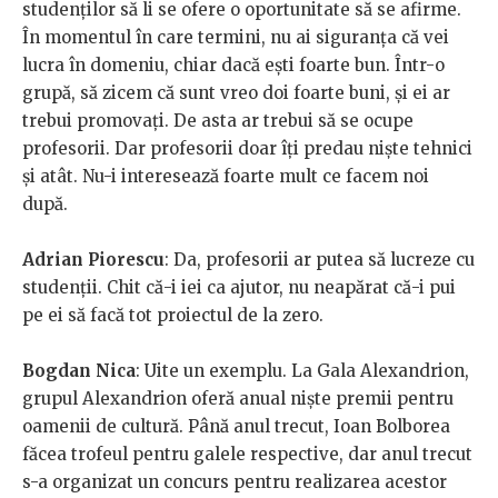
studenților să li se ofere o oportunitate să se afirme.
În momentul în care termini, nu ai siguranța că vei
lucra în domeniu, chiar dacă ești foarte bun. Într-o
grupă, să zicem că sunt vreo doi foarte buni, și ei ar
trebui promovați. De asta ar trebui să se ocupe
profesorii. Dar profesorii doar îți predau niște tehnici
și atât. Nu-i interesează foarte mult ce facem noi
după.
Adrian Piorescu
: Da, profesorii ar putea să lucreze cu
studenții. Chit că-i iei ca ajutor, nu neapărat că-i pui
pe ei să facă tot proiectul de la zero.
Bogdan Nica
: Uite un exemplu. La Gala Alexandrion,
grupul Alexandrion oferă anual niște premii pentru
oamenii de cultură. Până anul trecut, Ioan Bolborea
făcea trofeul pentru galele respective, dar anul trecut
s-a organizat un concurs pentru realizarea acestor