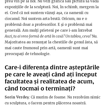
prea vin pe la noi. Nu vezi grafica sau pictura să vadă
expozițiile de la sculptură. Noi, în schimb, mergem la
ei. Cred că noi suntem văzuți așa, ca oamenii cu
ciocanul. Noi suntem arta brută. Oricum, nu e o
problemă doar a profesorilor. E și o problemă mai
generală. Am mulți prieteni pe care i-am întrebat
Auzi, tu ai vreo formă de artă în casă? Un tablou, ceva?
Nu.
Majoritatea au renunțat la chestiile de genul ăsta, să
mai caute frumosul prin artă, oamenii sunt mai
preocupați de tehnologie.
Care-i diferența dintre așteptările
pe care le aveați când ați început
facultatea și realitatea de acum,
când tocmai o terminați?
Sorin Verdeș
: Că murim de foame. Nu rezolvăm nimic
cu sculptura, o facem pentru plăcerea noastră.