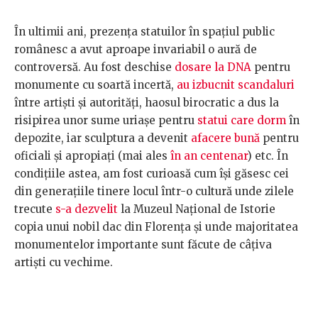
În ultimii ani, prezența statuilor în spațiul public
românesc a avut aproape invariabil o aură de
controversă. Au fost deschise
dosare la DNA
pentru
monumente cu soartă incertă,
au izbucnit scandaluri
între artiști și autorități, haosul birocratic a dus la
risipirea unor sume uriașe pentru
statui care dorm
în
depozite, iar sculptura a devenit
afacere bună
pentru
oficiali și apropiați (mai ales
în an centenar
) etc. În
condițiile astea, am fost curioasă cum își găsesc cei
din generațiile tinere locul într-o cultură unde zilele
trecute
s-a dezvelit
la Muzeul Național de Istorie
copia unui nobil dac din Florența și unde majoritatea
monumentelor importante sunt făcute de câțiva
artiști cu vechime.