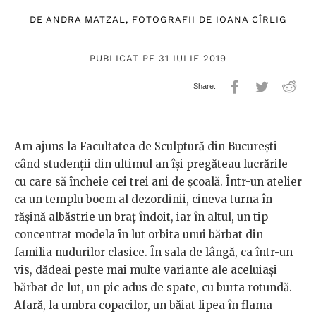
DE
ANDRA MATZAL
, FOTOGRAFII DE
IOANA CÎRLIG
PUBLICAT PE 31 IULIE 2019
Am ajuns la Facultatea de Sculptură din București
când studenții din ultimul an își pregăteau lucrările
cu care să încheie cei trei ani de școală. Într-un atelier
ca un templu boem al dezordinii, cineva turna în
rășină albăstrie un braț îndoit, iar în altul, un tip
concentrat modela în lut orbita unui bărbat din
familia nudurilor clasice. În sala de lângă, ca într-un
vis, dădeai peste mai multe variante ale aceluiași
bărbat de lut, un pic adus de spate, cu burta rotundă.
Afară, la umbra copacilor, un băiat lipea în flama