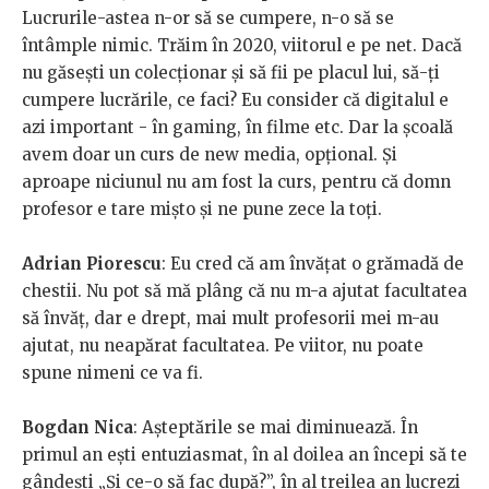
Lucrurile-astea n-or să se cumpere, n-o să se
întâmple nimic. Trăim în 2020, viitorul e pe net. Dacă
nu găsești un colecționar și să fii pe placul lui, să-ți
cumpere lucrările, ce faci? Eu consider că digitalul e
azi important - în gaming, în filme etc. Dar la școală
avem doar un curs de new media, opțional. Și
aproape niciunul nu am fost la curs, pentru că domn
profesor e tare mișto și ne pune zece la toți.
Adrian Piorescu
: Eu cred că am învățat o grămadă de
chestii. Nu pot să mă plâng că nu m-a ajutat facultatea
să învăț, dar e drept, mai mult profesorii mei m-au
ajutat, nu neapărat facultatea. Pe viitor, nu poate
spune nimeni ce va fi.
Bogdan Nica
: Așteptările se mai diminuează. În
primul an ești entuziasmat, în al doilea an începi să te
gândești „Și ce-o să fac după?”, în al treilea an lucrezi