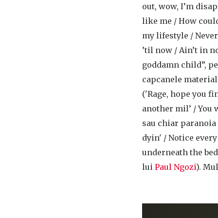
out, wow, I’m disap
like me / How could
my lifestyle / Neve
’til now / Ain’t in n
goddamn child”, p
capcanele materiali
('Rage, hope you fi
another mil’ / You
sau chiar paranoia 
dyin' / Notice every
underneath the bed”
lui
Paul Ngozi
). Mu