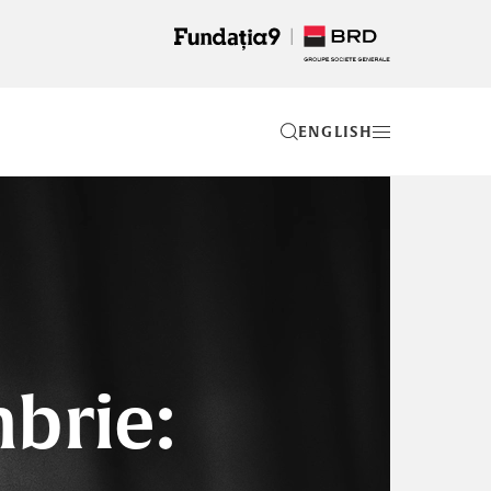
EN
brie: