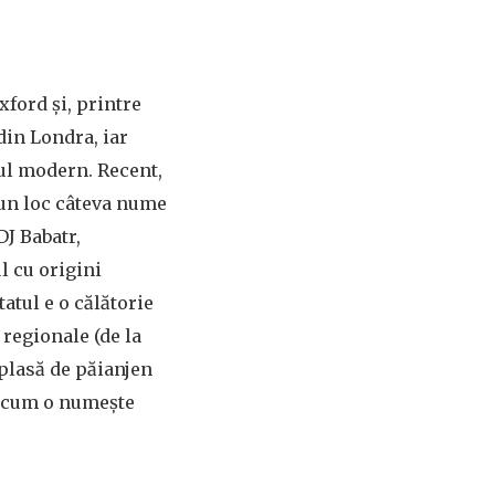
xford și, printre
din Londra, iar
tul modern. Recent,
 un loc câteva nume
J Babatr,
 cu origini
tatul e o călătorie
 regionale (de la
plasă de păianjen
”, cum o numește