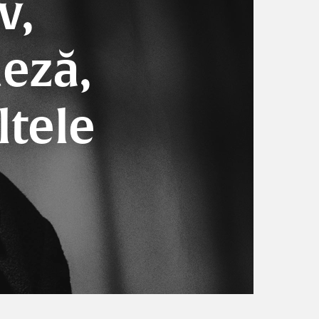
v,
deză,
ltele