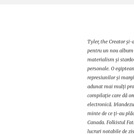
Tyler, the Creator și
pentru un nou album î
materialism și stardom
personale. O egiptean
represiunilor și margi
adunat mai mulți pro
compilație care dă or
electronică. Irlandez
minte de ce ți-au plă
Canada. Folkistul Fat
lucruri notabile de zi