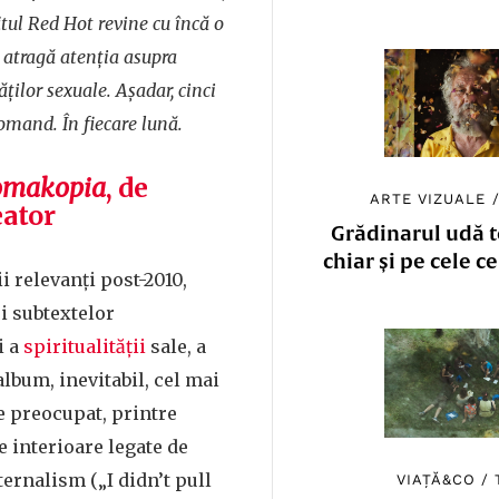
tul Red Hot revine cu încă o
 atragă atenția asupra
ților sexuale. Așadar, cinci
omand. În fiecare lună.
omakopia
, de
ARTE VIZUALE
eator
Grădinarul udă to
chiar și pe cele c
i relevanți post-2010,
ei subtextelor
i a
spiritualității
sale, a
album, inevitabil, cel mai
e preocupat, printre
le interioare legate de
rnalism („I didn’t pull
VIAȚĂ&CO
/