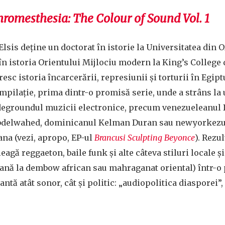
romesthesia: The Colour of Sound Vol. 1
sis deține un doctorat în istorie la Universitatea din O
r în istoria Orientului Mijlociu modern la King’s College 
resc istoria încarcerării, represiunii și torturii în Egip
compilație, prima dintr-o promisă serie, unde a strâns la
egroundul muzicii electronice, precum venezueleanul D
bdelwahed, dominicanul Kelman Duran sau newyorkezul
na (vezi, apropo, EP-ul
Brancusi Sculpting Beyonce
). Rezul
leagă reggaeton, baile funk și alte câteva stiluri locale și
nă la dembow african sau mahraganat oriental) într-o 
tantă atât sonor, cât și politic: „audiopolitica diasporei