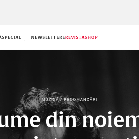
Ă
SPECIAL
NEWSLETTERE
REVISTA
SHOP
MUZICĂ
/
RECOMANDĂRI
bume din noiem