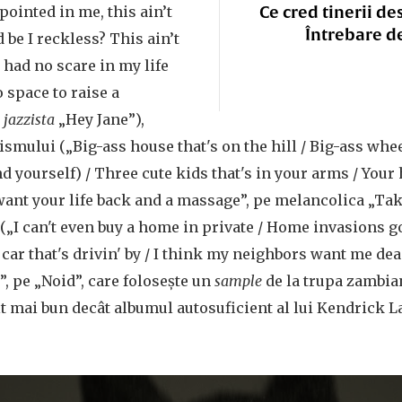
Ce cred tinerii de
pointed in me, this ain’t
Întrebare d
 be I reckless? This ain’t
r had no scare in my life
o space to raise a
e
jazzista
„Hey Jane”),
smului („Big-ass house that's on the hill / Big-ass whe
nd yourself) / Three cute kids that's in your arms / You
 want your life back and a massage”, pe melancolica „Ta
(„I can't even buy a home in private / Home invasions g
 car that's drivin' by / I think my neighbors want me dea
, pe „Noid”, care folosește un
sample
de la trupa zambia
lt mai bun decât albumul autosuficient al lui Kendrick L