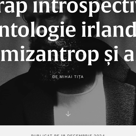
rap introspecti
tologie irlan
 mizantrop și a
DE
MIHAI TIȚA
PUBLICAT PE 18 DECEMBRIE 2024