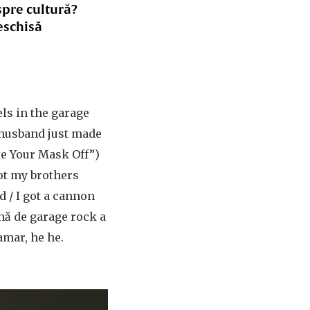
spre cultură?
eschisă
els in the garage
r husband just made
ke Your Mask Off”)
ot my brothers
d / I got a cannon
nă de garage rock a
amar, he he.