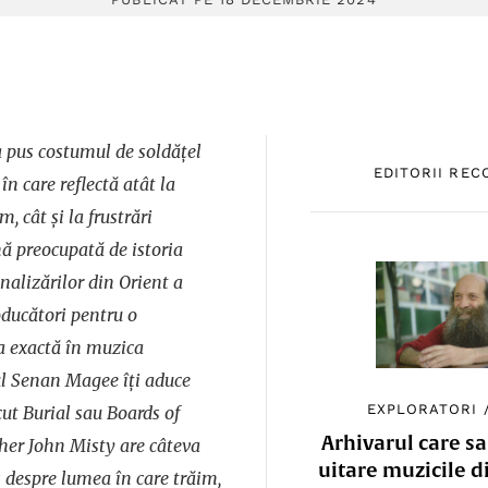
-a pus costumul de soldățel
EDITORII RE
n care reflectă atât la
, cât și la frustrări
ă preocupată de istoria
nalizărilor din Orient a
ducători pentru o
a exactă în muzica
ul Senan Magee îți aduce
EXPLORATORI
cut Burial sau Boards of
Arhivarul care sa
her John Misty are câteva
uitare muzicile d
s despre lumea în care trăim,