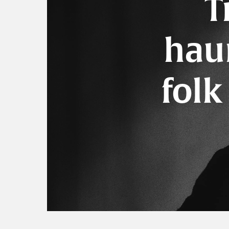
T
haun
folk