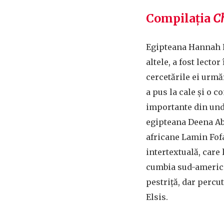
Compilația
Ch
Egipteana Hannah El
altele, a fost lecto
cercetările ei urmă
a pus la cale și o 
importante din und
egipteana Deena A
africane Lamin Fofa
intertextuală, care 
cumbia sud-america
pestriță, dar percu
Elsis.