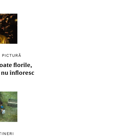
/
PICTURĂ
ate florile,
e nu înfloresc
TINERI