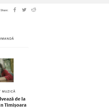
COMANDĂ
/
MUZICĂ
lvează de la
in Timișoara