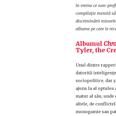
în vreme ce non-profi
compilație menită să
discriminării minorită
albume pe care le rec
Albumul
Chr
Tyler, the Cr
Unul dintre rapperi
datorită inteligenț
sociopolitice, dar ș
ajuns la al optulea 
matur al său, unde 
altele, de conflicte
monogamie sau pate