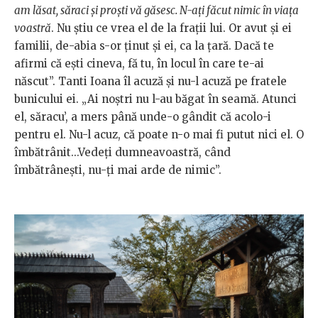
am lăsat, săraci şi proşti vă găsesc. N-aţi făcut nimic în viaţa
voastră
. Nu ştiu ce vrea el de la fraţii lui. Or avut şi ei
familii, de-abia s-or ţinut şi ei, ca la ţară. Dacă te
afirmi că eşti cineva, fă tu, în locul în care te-ai
născut”. Tanti Ioana îl acuză şi nu-l acuză pe fratele
bunicului ei. „Ai noştri nu l-au băgat în seamă. Atunci
el, săracu’, a mers până unde-o gândit că acolo-i
pentru el. Nu-l acuz, că poate n-o mai fi putut nici el. O
îmbătrânit...Vedeţi dumneavoastră, când
îmbătrâneşti, nu-ţi mai arde de nimic”.