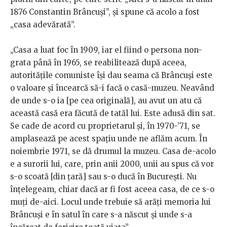
1876 Constantin Brâncuşi”, şi spune că acolo a fost
„casa adevărată”.
„Casa a luat foc în 1909, iar el fiind o persona non-
grata până în 1965, se reabilitează după aceea,
autorităţile comuniste îşi dau seama că Brâncuşi este
o valoare şi încearcă să-i facă o casă-muzeu. Neavând
de unde s-o ia [pe cea originală], au avut un atu că
această casă era făcută de tatăl lui. Este adusă din sat.
Se cade de acord cu proprietarul şi, în 1970-’71, se
amplasează pe acest spaţiu unde ne aflăm acum. În
noiembrie 1971, se dă drumul la muzeu. Casa de-acolo
e a surorii lui, care, prin anii 2000, unii au spus că vor
s-o scoată [din ţară] sau s-o ducă în Bucureşti. Nu
înţelegeam, chiar dacă ar fi fost aceea casa, de ce s-o
muţi de-aici. Locul unde trebuie să arăţi memoria lui
Brâncuşi e în satul în care s-a născut şi unde s-a