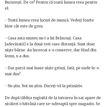
Bucureşti. De ce? Pentru că toată lumea vrea pentru
el.
- Toată lumea vrea locuri de muncă. Vedeţi foarte
bine cât este de greu.
- Casa asta muzeu nu-i a lui Brâncuşi. Casa
[adevărată] e la două-trei case distanţă. Sunt doar
nişte bârne. Au încercat s-o conserve, dar fiind din
lemn, s-a dus.
- Dar parcă mai luase nişte grinzi, fată, pe unde le-o
mai dus?
- Nu ştiu. Noi nu ştim. Duceţi-vă la primărie.
De după tăbliţa ruginită de la intrarea în sat apare de
nicăieri o bătrână care se-ndreaptă spre magazin. Se