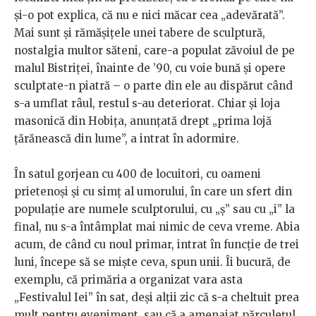
și-o pot explica, că nu e nici măcar cea „adevărată”.
Mai sunt şi rămășițele unei tabere de sculptură,
nostalgia multor săteni, care-a populat zăvoiul de pe
malul Bistriței, înainte de ’90, cu voie bună și opere
sculptate-n piatră – o parte din ele au dispărut când
s-a umflat râul, restul s-au deteriorat. Chiar și loja
masonică din Hobița, anunțată drept „prima lojă
țărănească din lume”, a intrat în adormire.
În satul gorjean cu 400 de locuitori, cu oameni
prietenoşi şi cu simţ al umorului, în care un sfert din
populaţie are numele sculptorului, cu „ş” sau cu „i” la
final, nu s-a întâmplat mai nimic de ceva vreme. Abia
acum, de când cu noul primar, intrat în funcţie de trei
luni, începe să se mişte ceva, spun unii. Îi bucură, de
exemplu, că primăria a organizat vara asta
„Festivalul Iei” în sat, deşi alţii zic că s-a cheltuit prea
mult pentru eveniment, sau că a amenajat părculeţul