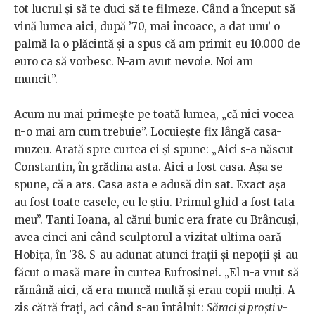
tot lucrul şi să te duci să te filmeze. Când a început să
vină lumea aici, după ’70, mai încoace, a dat unu’ o
palmă la o plăcintă şi a spus că am primit eu 10.000 de
euro ca să vorbesc. N-am avut nevoie. Noi am
muncit”.
Acum nu mai primeşte pe toată lumea, „că nici vocea
n-o mai am cum trebuie”. Locuieşte fix lângă casa-
muzeu. Arată spre curtea ei şi spune: „Aici s-a născut
Constantin, în grădina asta. Aici a fost casa. Aşa se
spune, că a ars. Casa asta e adusă din sat. Exact aşa
au fost toate casele, eu le ştiu. Primul ghid a fost tata
meu”. Tanti Ioana, al cărui bunic era frate cu Brâncuşi,
avea cinci ani când sculptorul a vizitat ultima oară
Hobiţa, în ’38. S-au adunat atunci fraţii şi nepoţii şi-au
făcut o masă mare în curtea Eufrosinei. „El n-a vrut să
rămână aici, că era muncă multă şi erau copii mulţi. A
zis cătră fraţi, aci când s-au întâlnit:
Săraci şi proşti v-