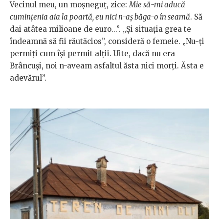
Vecinul meu, un moşneguţ, zice:
Mie să-mi aducă
cuminţenia aia la poartă, eu nici n-aş băga-o în seamă
. Să
dai atâtea milioane de euro...”. „Şi situaţia grea te
îndeamnă să fii răutăcios”, consideră o femeie. „Nu-ţi
permiţi cum îşi permit alţii. Uite, dacă nu era
Brâncuşi, noi n-aveam asfaltul ăsta nici morţi. Ăsta e
adevărul”.