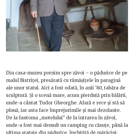
Din casa-muzeu pornim spre zăvoi – o pădurice de pe
malul Bistriței, presărată cu rămășițele în paragină
ale unor statui. Aici a fost odată, în anii ’80, tabăra de
sculptură. Și o scenă mare, acum pierdută prin bălării,
unde-a cântat Tudor Gheorghe. Afară e rece și stă să
plouă, iar asta face împrejurimile și mai dezolante.
De la fantoma „motelului” de la intrarea în zăvoi,
unde-a fost mai demult un camping cu căsuţe, până la
ultima statuie din pădurice, înghițită de mărăcini.