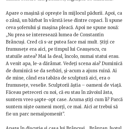
Apare o mașină și oprește în mijlocul pădurii. Apoi, ca
o zână, un bărbat în vârstă iese dintre copaci. Îi spune
ceva șoferului și mașina pleacă. Apoi ne spune nouă:
„Nu prea se interesează lumea de Constantin
Brâncuși. Cred că s-ar putea face mai mult. Știți ce
frumusețe era aici, pe timpul lui Ceaușescu, cu
statuile astea? Mai la deal, încolo, numai statui erau.
A venit apa, le-a dărâmat. Vedeți scena aia? Duminică
de duminică se da serbări, și-acum a ajuns ruină. Ai
de mine, când era tabăra de sculptură aici, era o
frumusețe, veselie. Sculptorii ăștia – oameni de viață.
Făceau petreceri cu noi, că eu stau în zăvoiul ăsta,
suntem vreo șapte-opt case. Acuma știți cum îi? Parcă
suntem niște oameni morți, ce mai. Aici ar trebui să
fie un parc nemaipomenit”.
Apare în discuție și casa lui Brâncuși. „Brânzan, [soțul