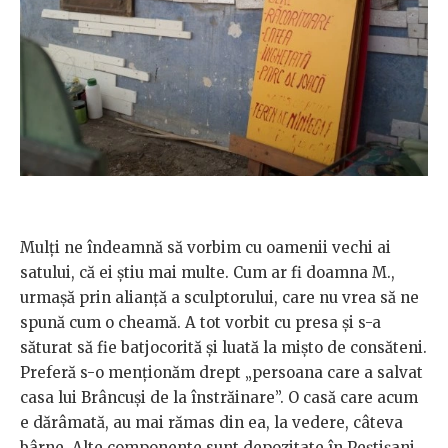
Mulţi ne îndeamnă să vorbim cu oamenii vechi ai
satului, că ei ştiu mai multe. Cum ar fi doamna M.,
urmaşă prin alianţă a sculptorului, care nu vrea să ne
spună cum o cheamă. A tot vorbit cu presa şi s-a
săturat să fie batjocorită şi luată la mişto de consăteni.
Preferă s-o menționăm drept „persoana care a salvat
casa lui Brâncuşi de la înstrăinare”. O casă care acum
e dărâmată, au mai rămas din ea, la vedere, câteva
bârne. Alte componente sunt depozitate în Peştişani.