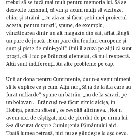
trebui să se facă mai mult pentru memoria lui. Să se
dezvolte turismul, că vin și-acum mulți să viziteze,
chiar și străini. „De aia au şi făcut şefii mei proiectul
acesta, pentru turişti”, spune, de exemplu,
vânzătoarea dintr-un alt magazin din sat, aflat lângă
un parc de joacă. „E un parc din fonduri europene şi
sunt şi piste de mini-golf”. Unii îi acuză pe alții că sunt
proști, că-l fac pe Brâncuși afemeiat, că nu-l respectă.
Alţii sunt indiferenţi. Au alte probleme pe cap.
Unii ar dona pentru Cumințenie, dar n-a venit nimeni
să le explice ce și cum. Alții nu: „Să ia de la ăia care au
furat miliarde”, spune un bătrân, „nu de la săraci, pe
un bolovan”. „Brâncuși n-a făcut nimic aicișa, în
Hobița, pentru săteni”, se revoltă altcineva. „Noi n-
avem nici de câştigat, nici de pierdut de pe urma lui.
S-a discutat despre Cuminţenia Pământului aici.
Toată lumea retrasă, nici nu se gândeşte la aşa ceva.