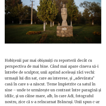
Hobiţenii par mai obişnuiţi cu reporterii decât cu
perspectiva de mai bine. Când mai apare cineva să-i
întrebe de sculptor, unii aprind aceleaşi râci vechi:
urmaşii lui din sat, care au interese, şi „adevărata”
casă în care s-a născut. Teme împietrite ca satul în
sine – unde te urmăreşte un contrast între paragină şi
idilic, și un câine mare, alb, în care Adi, fotograful
nostru, zice că s-a reîncarnat Brâncuşi. Unii spun c-ar