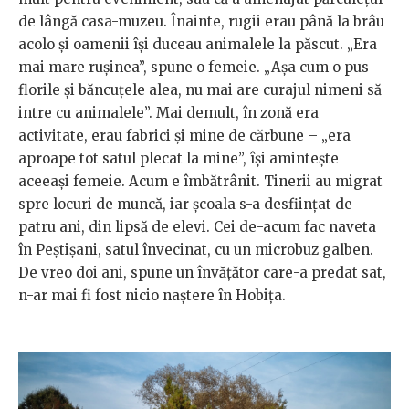
de lângă casa-muzeu. Înainte, rugii erau până la brâu
acolo şi oamenii îşi duceau animalele la păscut. „Era
mai mare ruşinea”, spune o femeie. „Aşa cum o pus
florile şi băncuţele alea, nu mai are curajul nimeni să
intre cu animalele”. Mai demult, în zonă era
activitate, erau fabrici şi mine de cărbune – „era
aproape tot satul plecat la mine”, îşi aminteşte
aceeaşi femeie. Acum e îmbătrânit. Tinerii au migrat
spre locuri de muncă, iar şcoala s-a desființat de
patru ani, din lipsă de elevi. Cei de-acum fac naveta
în Peștișani, satul învecinat, cu un microbuz galben.
De vreo doi ani, spune un învățător care-a predat sat,
n-ar mai fi fost nicio naștere în Hobița.