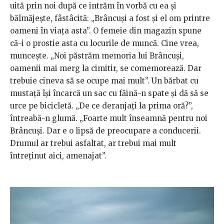
uită prin noi după ce intrăm în vorbă cu ea şi
bălmăjeşte, fâstâcită: „Brâncuşi a fost şi el om printre
oameni în viaţa asta”. O femeie din magazin spune
că-i o prostie asta cu locurile de muncă. Cine vrea,
munceşte. „Noi păstrăm memoria lui Brâncuşi,
oamenii mai merg la cimitir, se comemorează. Dar
trebuie cineva să se ocupe mai mult”. Un bărbat cu
mustaţă îşi încarcă un sac cu făină-n spate şi dă să se
urce pe bicicletă. „De ce deranjaţi la prima oră?”,
întreabă-n glumă. „Foarte mult înseamnă pentru noi
Brâncuşi. Dar e o lipsă de preocupare a conducerii.
Drumul ar trebui asfaltat, ar trebui mai mult
întreţinut aici, amenajat”.