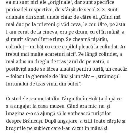
ea nu sunt nici ele „originale”, dar sunt specifice
perioadei respective, de sfârşit de secol XIX. Sunt
adunate din zonă, unele chiar de către el. „Când mă
mai duc pe la prieteni şi văd ceva, le cer. Uite, pe ăsta
l-am cerut de la cineva, era pe drum, cu el în mână, a
şi murit săracu’ între timp. Se cheamă piţărău,
colindeţ – un băţ cu care copilul pleacă la colindat. Ar
trebui mai multe acareturi aici”. Pe lângă colindeț, a
mai adus un dreglu de tras jarul de pe vatră, o
postăviţă unde se făcea aluatul pentru turtă, un ceacâr
– folosit la ghemele de lână şi un tâlv – „strămoşul
furtunului de tras vinul din butoi”.
Custodele s-a mutat din Târgu Jiu în Hobiţa după ce
s-a angajat la casa-muzeu. Când era mic, nu-şi
imagina c-o să ajungă să le vorbească turiștilor
despre Brâncuşi. După angajare, a citit toate cărţile şi
broşurile pe subiect care i-au căzut în mână şi