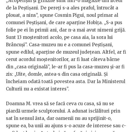
„Acoperişul şi grinzile sunt într-o magazie din liceul
de la Peştişani. De pereţi s-a ales praful, întrucât a
plouat, a nins”, spune Cosmin Pigui, noul primar al
comunei Peştişani, de care aparţine Hobiţa. „S-a pus
folie pe ei în primii ani, dar n-a mai avut nimeni grijă.
Sunt 13 moştenitori acolo, pe casa aia, la sora lui
Brâncuşi”. Casa-muzeu nu e a comunei Peștișani,
spune edilul, aparține de muzeul județean. Altfel, ar fi
cerut acordul moștenitorilor, ar fi luat câteva bârne
din „casa originală”, le-ar fi pus la casa-muzeu și-ar fi
zis: „Uite, domle, astea-s din casa originală. Şi
încheiam odată toată povestea asta. Dar la Ministerul
Culturii nu a existat interes”.
Doamna M. vrea să se facă ceva cu casa, să nu se
piardă urmele sculptorului. A adunat isclălituri prin
sat în sensul ăsta, dar oamenii nu au sprijinit-o,
spune ea, ba unii au ajuns s-o acuze de interese sau c-