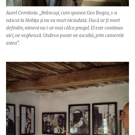
Aurel Cernitoiu: „Brâncuşi, cum spunea Geo Bogza, s-a
născut la Hobiţa şi nu va muri niciodată. Dacă ar fi mort
definitiv, nimeni nu i-ar mai călca pragul. El este continuu
aici, ne veghează. Undeva poate ne ascultă, prin camerele
astea”.