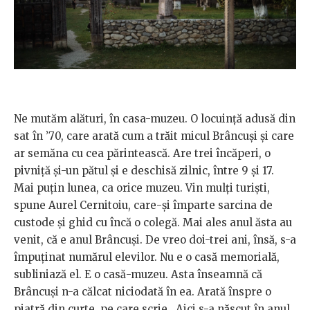
Ne mutăm alături, în casa-muzeu. O locuinţă adusă din
sat în ’70, care arată cum a trăit micul Brâncuşi şi care
ar semăna cu cea părintească. Are trei încăperi, o
pivniţă şi-un pătul şi e deschisă zilnic, între 9 şi 17.
Mai puţin lunea, ca orice muzeu. Vin mulți turiști,
spune Aurel Cernitoiu, care-şi împarte sarcina de
custode şi ghid cu încă o colegă. Mai ales anul ăsta au
venit, că e anul Brâncuși. De vreo doi-trei ani, însă, s-a
împuținat numărul elevilor. Nu e o casă memorială,
subliniază el. E o casă-muzeu. Asta înseamnă că
Brâncuşi n-a călcat niciodată în ea. Arată înspre o
piatră din curte, pe care scrie „Aici s-a născut în anul