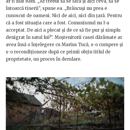
ar fi luat bani. „Ar trebui să se facă și aici ceva, să se
întoarcă tinerii”, spune ea. „Brâncuşi nu prea e
cunoscut de oameni. Nici de aici, nici din ţară. Pentru
că a fost situaţia care a fost. Comunismul nu l-a
acceptat. De aici a plecat şi de ce să fie pur şi simplu
denigrat în satul lui?”. Moştenitorii casei dărâmate ar
avea însă o înțelegere cu Marius Tucă, s-o cumpere şi
s-o recondiţioneze după ce primii obţin titlul de
proprietate, un proces în derulare.