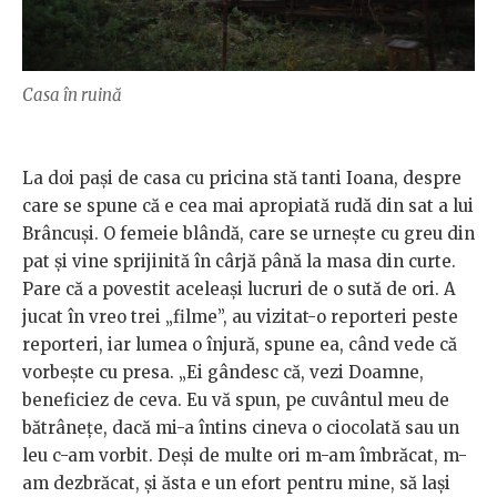
Casa în ruină
La doi paşi de casa cu pricina stă tanti Ioana, despre
care se spune că e cea mai apropiată rudă din sat a lui
Brâncuşi. O femeie blândă, care se urneşte cu greu din
pat şi vine sprijinită în cârjă până la masa din curte.
Pare că a povestit aceleaşi lucruri de o sută de ori. A
jucat în vreo trei „filme”, au vizitat-o reporteri peste
reporteri, iar lumea o înjură, spune ea, când vede că
vorbeşte cu presa. „Ei gândesc că, vezi Doamne,
beneficiez de ceva. Eu vă spun, pe cuvântul meu de
bătrâneţe, dacă mi-a întins cineva o ciocolată sau un
leu c-am vorbit. Deşi de multe ori m-am îmbrăcat, m-
am dezbrăcat, şi ăsta e un efort pentru mine, să laşi