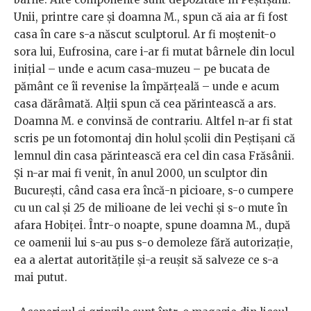
Unii, printre care şi doamna M., spun că aia ar fi fost
casa în care s-a născut sculptorul. Ar fi moştenit-o
sora lui, Eufrosina, care i-ar fi mutat bârnele din locul
iniţial – unde e acum casa-muzeu – pe bucata de
pământ ce îi revenise la împărţeală – unde e acum
casa dărâmată. Alţii spun că cea părintească a ars.
Doamna M. e convinsă de contrariu. Altfel n-ar fi stat
scris pe un fotomontaj din holul şcolii din Peştişani că
lemnul din casa părintească era cel din casa Frăsânii.
Şi n-ar mai fi venit, în anul 2000, un sculptor din
Bucureşti, când casa era încă-n picioare, s-o cumpere
cu un cal şi 25 de milioane de lei vechi şi s-o mute în
afara Hobiţei. Într-o noapte, spune doamna M., după
ce oamenii lui s-au pus s-o demoleze fără autorizaţie,
ea a alertat autorităţile şi-a reuşit să salveze ce s-a
mai putut.