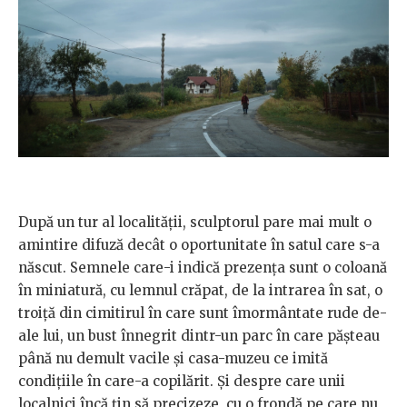
După un tur al localităţii, sculptorul pare mai mult o
amintire difuză decât o oportunitate în satul care s-a
născut. Semnele care-i indică prezența sunt o coloană
în miniatură, cu lemnul crăpat, de la intrarea în sat, o
troiţă din cimitirul în care sunt îmormântate rude de-
ale lui, un bust înnegrit dintr-un parc în care pășteau
până nu demult vacile și casa-muzeu ce imită
condițiile în care-a copilărit. Și despre care unii
localnici încă țin să precizeze, cu o frondă pe care nu