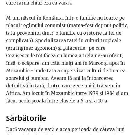
care iarna chiar era ca vara☺
M-am născut în România, într-o familie nu foarte pe
placul regimului comunist (mama-fost deținut politic,
tata-provenind dintr-o familie cu o istorie la fel de
complicată). Specializarea tatei în culturi tropicale
(era inginer agronom) și „afacerile” pe care
Ceaușescu le tot făcea cu lumea a treia ne-au oferit,
însă, o scăpare: am trăit mulți ani în Maroc și apoi în
Mozambic - unde tata a supervizat culturi de floarea
soarelui și bumbac. Aveam 16 ani la întoarcerea
definitivă în țară, dintre care zece ani îi trăisem în
Africa. Am locuit în Mozambic între 1979 și 1984 și am
făcut acolo școala între clasele a 6-a și a 10-a.
Sărbătorile
Dacă vacanţa de vară e acea perioadă de câteva luni