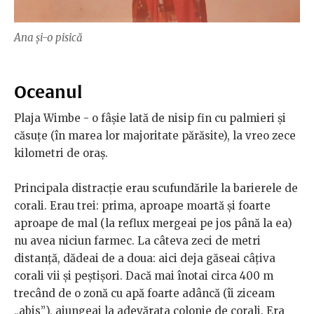
Ana și-o pisică
Oceanul
Plaja Wimbe - o fâşie lată de nisip fin cu palmieri şi
căsuţe (în marea lor majoritate părăsite), la vreo zece
kilometri de oraş.
Principala distracţie erau scufundările la barierele de
corali. Erau trei: prima, aproape moartă şi foarte
aproape de mal (la reflux mergeai pe jos până la ea)
nu avea niciun farmec. La câteva zeci de metri
distanţă, dădeai de a doua: aici deja găseai câţiva
corali vii şi peştişori. Dacă mai înotai circa 400 m
trecând de o zonă cu apă foarte adâncă (îi ziceam
„abis”), ajungeai la adevărata colonie de corali. Era