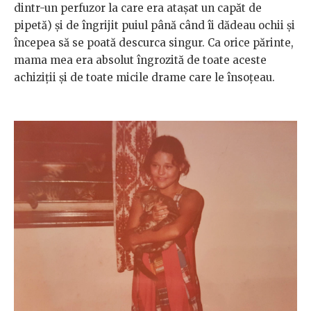
dintr-un perfuzor la care era ataşat un capăt de
pipetă) şi de îngrijit puiul până când îi dădeau ochii şi
începea să se poată descurca singur. Ca orice părinte,
mama mea era absolut îngrozită de toate aceste
achiziţii şi de toate micile drame care le însoţeau.