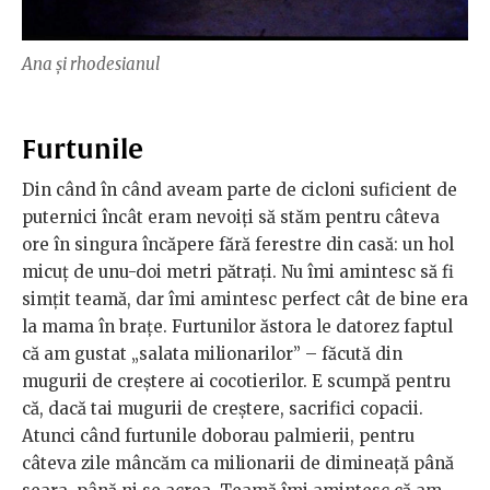
Ana și rhodesianul
Furtunile
Din când în când aveam parte de cicloni suficient de
puternici încât eram nevoiți să stăm pentru câteva
ore în singura încăpere fără ferestre din casă: un hol
micuţ de unu-doi metri pătrați. Nu îmi amintesc să fi
simţit teamă, dar îmi amintesc perfect cât de bine era
la mama în braţe. Furtunilor ăstora le datorez faptul
că am gustat „salata milionarilor” – făcută din
mugurii de creştere ai cocotierilor. E scumpă pentru
că, dacă tai mugurii de creştere, sacrifici copacii.
Atunci când furtunile doborau palmierii, pentru
câteva zile mâncăm ca milionarii de dimineaţă până