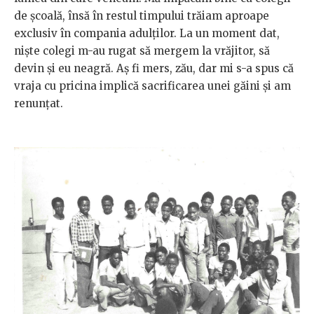
de şcoală, însă în restul timpului trăiam aproape
exclusiv în compania adulţilor. La un moment dat,
nişte colegi m-au rugat să mergem la vrăjitor, să
devin şi eu neagră. Aş fi mers, zău, dar mi s-a spus că
vraja cu pricina implică sacrificarea unei găini şi am
renunţat.