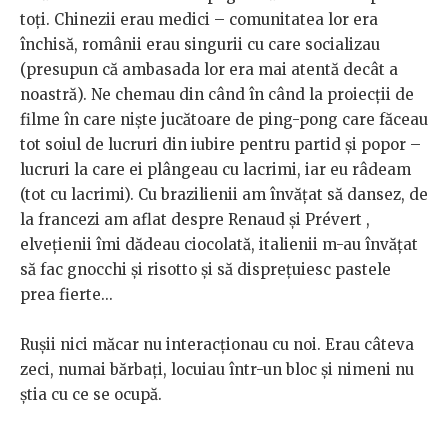
toţi. Chinezii erau medici – comunitatea lor era
închisă, românii erau singurii cu care socializau
(presupun că ambasada lor era mai atentă decât a
noastră). Ne chemau din când în când la proiecţii de
filme în care nişte jucătoare de ping-pong care făceau
tot soiul de lucruri din iubire pentru partid şi popor –
lucruri la care ei plângeau cu lacrimi, iar eu râdeam
(tot cu lacrimi). Cu brazilienii am învăţat să dansez, de
la francezi am aflat despre Renaud şi Prévert ,
elveţienii îmi dădeau ciocolată, italienii m-au învăţat
să fac gnocchi şi risotto şi să dispreţuiesc pastele
prea fierte...
Ruşii nici măcar nu interacţionau cu noi. Erau câteva
zeci, numai bărbaţi, locuiau într-un bloc şi nimeni nu
ştia cu ce se ocupă.