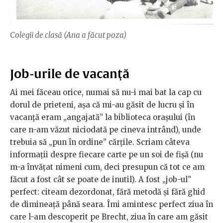
Colegii de clasă (Ana a făcut poza)
Job-urile de vacanţă
Ai mei făceau orice, numai să nu-i mai bat la cap cu
dorul de prieteni, aşa că mi-au găsit de lucru şi în
vacanţă eram „angajată” la biblioteca oraşului (în
care n-am văzut niciodată pe cineva intrând), unde
trebuia să „pun în ordine” cărţile. Scriam câteva
informaţii despre fiecare carte pe un soi de fişă (nu
m-a învăţat nimeni cum, deci presupun că tot ce am
făcut a fost cât se poate de inutil). A fost „job-ul”
perfect: citeam dezordonat, fără metodă şi fără ghid
de dimineață până seara. Îmi amintesc perfect ziua în
care l-am descoperit pe Brecht, ziua în care am găsit