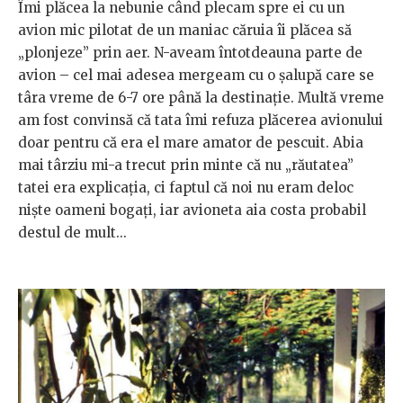
Îmi plăcea la nebunie când plecam spre ei cu un
avion mic pilotat de un maniac căruia îi plăcea să
„plonjeze” prin aer. N-aveam întotdeauna parte de
avion – cel mai adesea mergeam cu o şalupă care se
târa vreme de 6-7 ore până la destinaţie. Multă vreme
am fost convinsă că tata îmi refuza plăcerea avionului
doar pentru că era el mare amator de pescuit. Abia
mai târziu mi-a trecut prin minte că nu „răutatea”
tatei era explicaţia, ci faptul că noi nu eram deloc
nişte oameni bogaţi, iar avioneta aia costa probabil
destul de mult...