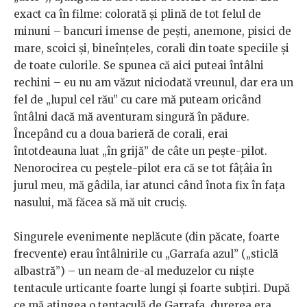
exact ca în filme: colorată şi plină de tot felul de
minuni – bancuri imense de peşti, anemone, pisici de
mare, scoici şi, bineînţeles, corali din toate speciile şi
de toate culorile. Se spunea că aici puteai întâlni
rechini – eu nu am văzut niciodată vreunul, dar era un
fel de „lupul cel rău” cu care mă puteam oricând
întâlni dacă mă aventuram singură în pădure.
Începând cu a doua barieră de corali, erai
întotdeauna luat „în grijă” de câte un pește-pilot.
Nenorocirea cu peştele-pilot era că se tot fâţâia în
jurul meu, mă gâdila, iar atunci când înota fix în faţa
nasului, mă făcea să mă uit cruciş.
Singurele evenimente neplăcute (din păcate, foarte
frecvente) erau întâlnirile cu „Garrafa azul” („sticlă
albastră”) – un neam de-al meduzelor cu nişte
tentacule urticante foarte lungi şi foarte subţiri. După
ce mă atingea o tentaculă de Garrafa, durerea era