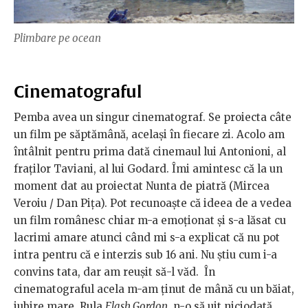
Plimbare pe ocean
Cinematograful
Pemba avea un singur cinematograf. Se proiecta câte
un film pe săptămână, acelaşi în fiecare zi. Acolo am
întâlnit pentru prima dată cinemaul lui Antonioni, al
fraţilor Taviani, al lui Godard. Îmi amintesc că la un
moment dat au proiectat Nunta de piatră (Mircea
Veroiu / Dan Piţa). Pot recunoaşte că ideea de a vedea
un film românesc chiar m-a emoţionat şi s-a lăsat cu
lacrimi amare atunci când mi s-a explicat că nu pot
intra pentru că e interzis sub 16 ani. Nu ştiu cum i-a
convins tata, dar am reuşit să-l văd. În
cinematograful acela m-am ţinut de mână cu un băiat,
iubire mare. Rula
Flash Gordon
, n-o să uit niciodată.