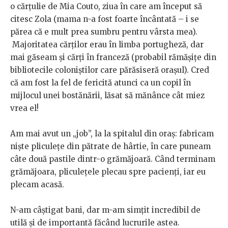
o cărţulie de Mia Couto, ziua în care am început să
citesc Zola (mama n-a fost foarte încântată – i se
părea că e mult prea sumbru pentru vârsta mea).
Majoritatea cărților erau în limba portugheză, dar
mai găseam și cărți în franceză (probabil rămășițe din
bibliotecile coloniștilor care părăsiseră orașul). Cred
că am fost la fel de fericită atunci ca un copil în
mijlocul unei bostănării, lăsat să mănânce cât miez
vrea el!
Am mai avut un „job”, la la spitalul din oraș: fabricam
nişte pliculeţe din pătrate de hârtie, în care puneam
câte două pastile dintr-o grămăjoară. Când terminam
grămăjoara, pliculeţele plecau spre pacienţi, iar eu
plecam acasă.
N-am câştigat bani, dar m-am simţit incredibil de
utilă şi de importantă făcând lucrurile astea.