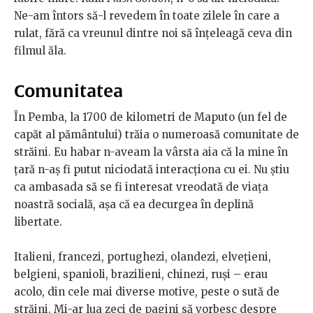
Ne-am întors să-l revedem în toate zilele în care a
rulat, fără ca vreunul dintre noi să înţeleagă ceva din
filmul ăla.
Comunitatea
În Pemba, la 1700 de kilometri de Maputo (un fel de
capăt al pământului) trăia o numeroasă comunitate de
străini. Eu habar n-aveam la vârsta aia că la mine în
ţară n-aş fi putut niciodată interacţiona cu ei. Nu ştiu
ca ambasada să se fi interesat vreodată de viaţa
noastră socială, aşa că ea decurgea în deplină
libertate.
Italieni, francezi, portughezi, olandezi, elveţieni,
belgieni, spanioli, brazilieni, chinezi, ruşi – erau
acolo, din cele mai diverse motive, peste o sută de
străini. Mi-ar lua zeci de pagini să vorbesc despre