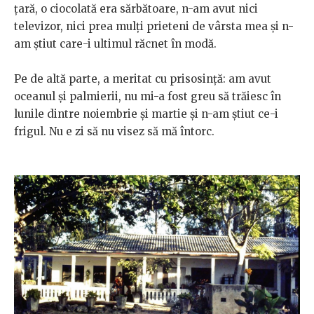
ţară, o ciocolată era sărbătoare, n-am avut nici
televizor, nici prea mulţi prieteni de vârsta mea şi n-
am ştiut care-i ultimul răcnet în modă.
Pe de altă parte, a meritat cu prisosinţă: am avut
oceanul şi palmierii, nu mi-a fost greu să trăiesc în
lunile dintre noiembrie şi martie şi n-am ştiut ce-i
frigul. Nu e zi să nu visez să mă întorc.