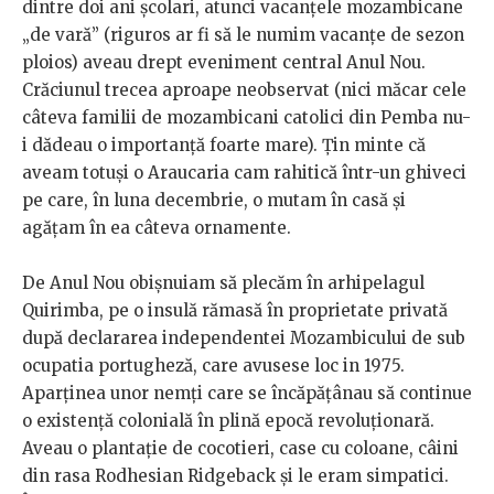
dintre doi ani şcolari, atunci vacanţele mozambicane
„de vară” (riguros ar fi să le numim vacanţe de sezon
ploios) aveau drept eveniment central Anul Nou.
Crăciunul trecea aproape neobservat (nici măcar cele
câteva familii de mozambicani catolici din Pemba nu-
i dădeau o importanță foarte mare). Ţin minte că
aveam totuşi o Araucaria cam rahitică într-un ghiveci
pe care, în luna decembrie, o mutam în casă şi
agăţam în ea câteva ornamente.
De Anul Nou obişnuiam să plecăm în arhipelagul
Quirimba, pe o insulă rămasă în proprietate privată
după declararea independentei Mozambicului de sub
ocupatia portugheză, care avusese loc in 1975.
Aparţinea unor nemţi care se încăpățânau să continue
o existenţă colonială în plină epocă revoluţionară.
Aveau o plantaţie de cocotieri, case cu coloane, câini
din rasa Rodhesian Ridgeback şi le eram simpatici.