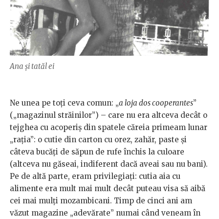
Ana și tatăl ei
Ne unea pe toţi ceva comun: „
a loja dos cooperantes
”
(„magazinul străinilor”) – care nu era altceva decât o
tejghea cu acoperiş din spatele căreia primeam lunar
„raţia”: o cutie din carton cu orez, zahăr, paste şi
câteva bucăți de săpun de rufe închis la culoare
(altceva nu găseai, indiferent dacă aveai sau nu bani).
Pe de altă parte, eram privilegiaţi: cutia aia cu
alimente era mult mai mult decât puteau visa să aibă
cei mai mulţi mozambicani. Timp de cinci ani am
văzut magazine „adevărate” numai când veneam în