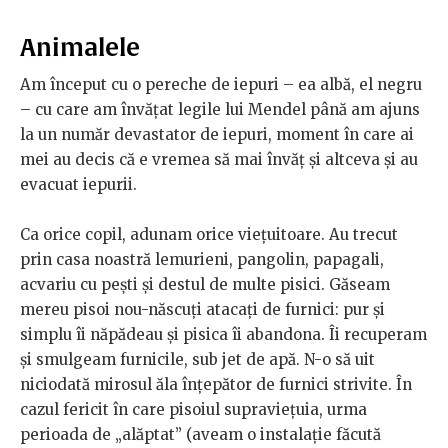
Animalele
Am început cu o pereche de iepuri – ea albă, el negru
– cu care am învăţat legile lui Mendel până am ajuns
la un număr devastator de iepuri, moment în care ai
mei au decis că e vremea să mai învăţ şi altceva şi au
evacuat iepurii.
Ca orice copil, adunam orice vieţuitoare. Au trecut
prin casa noastră lemurieni, pangolin, papagali,
acvariu cu peşti şi destul de multe pisici. Găseam
mereu pisoi nou-născuţi atacaţi de furnici: pur şi
simplu îi năpădeau şi pisica îi abandona. Îi recuperam
şi smulgeam furnicile, sub jet de apă. N-o să uit
niciodată mirosul ăla înţepător de furnici strivite. În
cazul fericit în care pisoiul supravieţuia, urma
perioada de „alăptat” (aveam o instalaţie făcută