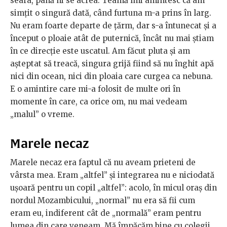
seara, până ni se acrea. Teamă îmi amintesc că am
simţit o singură dată, când furtuna m-a prins în larg.
Nu eram foarte departe de ţărm, dar s-a întunecat şi a
început o ploaie atât de puternică, încât nu mai ştiam
în ce direcţie este uscatul. Am făcut pluta şi am
aşteptat să treacă, singura grijă fiind să nu înghit apă
nici din ocean, nici din ploaia care curgea ca nebuna.
E o amintire care mi-a folosit de multe ori în
momente în care, ca orice om, nu mai vedeam
„malul” o vreme.
Marele necaz
Marele necaz era faptul că nu aveam prieteni de
vârsta mea. Eram „altfel” şi integrarea nu e niciodată
uşoară pentru un copil „altfel”: acolo, în micul oraş din
nordul Mozambicului, „normal” nu era să fii cum
eram eu, indiferent cât de „normală” eram pentru
lumea din care veneam. Mă împăcăm bine cu colegii