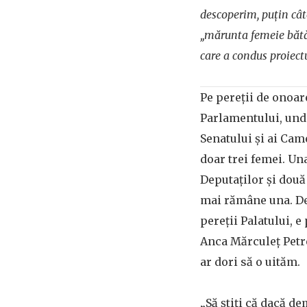
descoperim, puțin câte
„mărunta femeie bătă
care a condus proiectu
Pe pereții de onoare
Parlamentului, und
Senatului și ai Cam
doar trei femei. Un
Deputaților și două 
mai rămâne una. De
pereții Palatului, 
Anca Mărculeț Petr
ar dori să o uităm.
„Să știți că dacă d