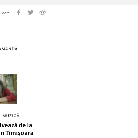
COMANDĂ
/
MUZICĂ
lvează de la
in Timișoara