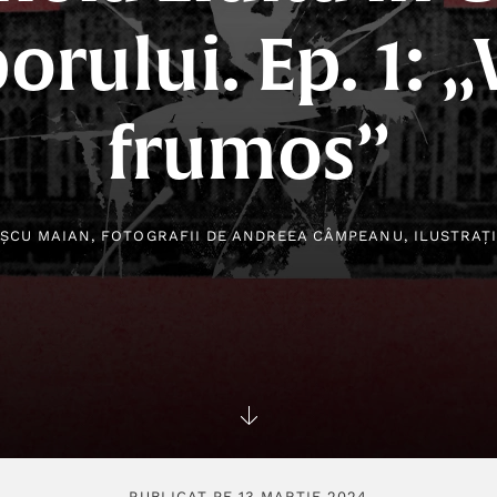
orului. Ep. 1: „V
frumos”
ȘCU MAIAN
, FOTOGRAFII DE
ANDREEA CÂMPEANU
, ILUSTRAȚ
PUBLICAT PE 13 MARTIE 2024