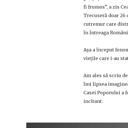
fi frumos”, a zis C
Trecuseră doar 26 d
cutremur care dist
în întreaga Români
Așa a început fenom
viețile care i-au sta
Am ales să scriu de
îmi lipsea imagine
Casei Poporului a f
incitant.