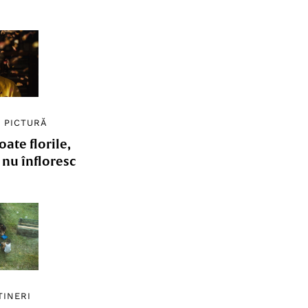
/
PICTURĂ
ate florile,
e nu înfloresc
TINERI