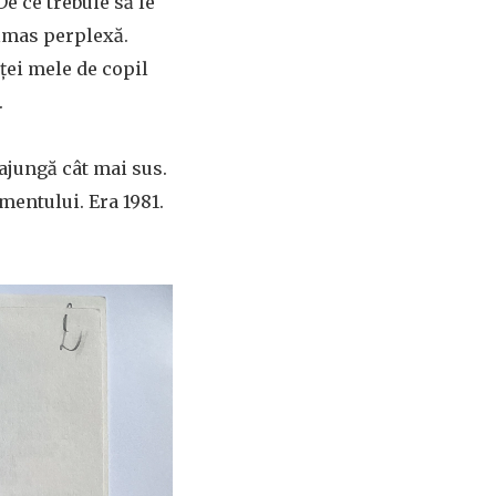
e ce trebuie să le
rămas perplexă.
nței mele de copil
.
ă ajungă cât mai sus.
amentului. Era 1981.