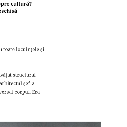
spre cultură?
eschisă
 toate locuințele și
vățat structural
rhitectul șef a
versat corpul. Era