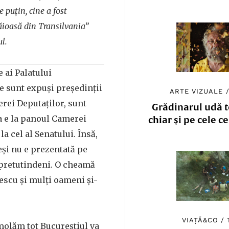
 puțin, cine a fost
ioasă din Transilvania”
l.
 ai Palatului
e sunt expuși președinții
ARTE VIZUALE
erei Deputaților, sunt
Grădinarul udă to
a e la panoul Camerei
chiar și pe cele c
la cel al Senatului. Însă,
și nu e prezentată pe
e pretutindeni. O cheamă
escu și mulți oameni și-
VIAȚĂ&CO
/
emolăm tot Bucureștiul va