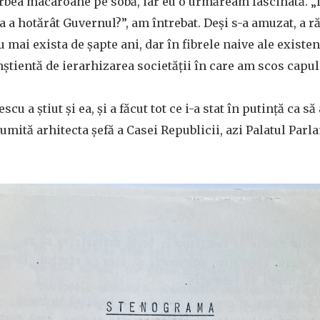
rbea macaroane pe sobă, iar eu o urmăream fascinată. „D
șa a hotărât Guvernul?”, am întrebat. Deși s-a amuzat, a 
 mai exista de șapte ani, dar în fibrele naive ale existe
tientă de ierarhizarea societății în care am scos capul
cu a știut și ea, și a făcut tot ce i-a stat în putință ca s
numită arhitecta șefă a Casei Republicii, azi Palatul Parl