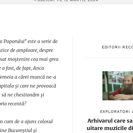
a Poporului” este o serie de
EDITORII RE
istice de amploare, despre
ăsat moștenire cea mai grea
 a fost, de fapt, Anca
femeia a cărei muncă ne-a
apitala și care ne provoacă
e să ne chestionăm și
ria recentă?
EXPLORATORI
Arhivarul care sa
m cum de a ajuns colosul
uitare muzicile d
ne Bucureștiul și