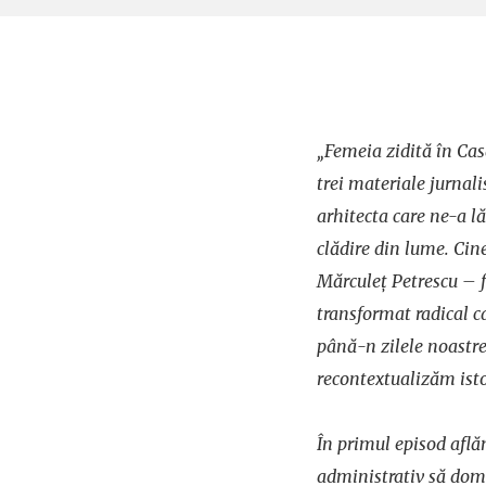
„Femeia zidită în Cas
trei materiale jurnal
arhitecta care ne-a l
clădire din lume. Cine
Mărculeț Petrescu – 
transformat radical c
până-n zilele noastr
recontextualizăm isto
În primul episod află
administrativ să domi