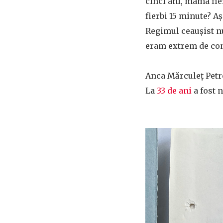
cinci ani, mama fie
fierbi 15 minute? A
Regimul ceaușist nu
eram extrem de conș
Anca Mărculeț Petres
La
33 de ani
a fost 