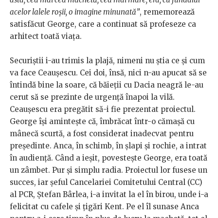
acelor lalele roșii, o imagine minunată”
, rememorează
satisfăcut George, care a continuat să profeseze ca
arhitect toată viața.
Securiștii i-au trimis la plajă, nimeni nu știa ce și cum
va face Ceaușescu. Cei doi, însă, nici n-au apucat să se
întindă bine la soare, că băieții cu Dacia neagră le-au
cerut să se prezinte de urgență înapoi la vilă.
Ceaușescu era pregătit să-i fie prezentat proiectul.
George își amintește că, îmbrăcat într-o cămașă cu
mânecă scurtă, a fost considerat inadecvat pentru
președinte. Anca, în schimb, în șlapi și rochie, a intrat
în audiență. Când a ieșit, povestește George, era toată
un zâmbet. Pur și simplu radia. Proiectul lor fusese un
succes, iar șeful Cancelariei Comitetului Central (CC)
al PCR, Ștefan Bârlea, i-a invitat la el în birou, unde i-a
felicitat cu cafele și țigări Kent. Pe el îl sunase Anca