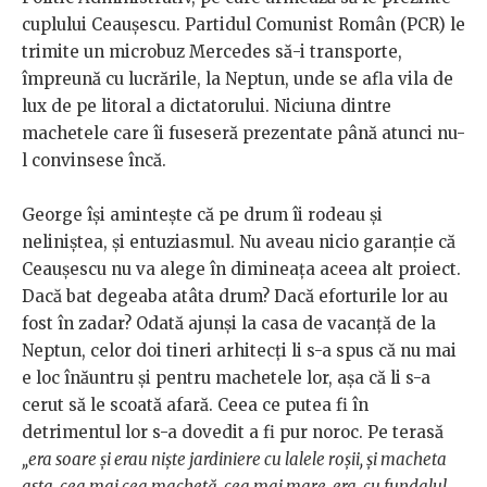
cuplului Ceaușescu. Partidul Comunist Român (PCR) le
trimite un microbuz Mercedes să-i transporte,
împreună cu lucrările, la Neptun, unde se afla vila de
lux de pe litoral a dictatorului. Niciuna dintre
machetele care îi fuseseră prezentate până atunci nu-
l convinsese încă.
George își amintește că pe drum îi rodeau și
neliniștea, și entuziasmul. Nu aveau nicio garanție că
Ceaușescu nu va alege în dimineața aceea alt proiect.
Dacă bat degeaba atâta drum? Dacă eforturile lor au
fost în zadar? Odată ajunși la casa de vacanță de la
Neptun, celor doi tineri arhitecți li s-a spus că nu mai
e loc înăuntru și pentru machetele lor, așa că li s-a
cerut să le scoată afară. Ceea ce putea fi în
detrimentul lor s-a dovedit a fi pur noroc. Pe terasă
„era soare și erau niște jardiniere cu lalele roșii, și macheta
asta, cea mai cea machetă, cea mai mare, era, cu fundalul