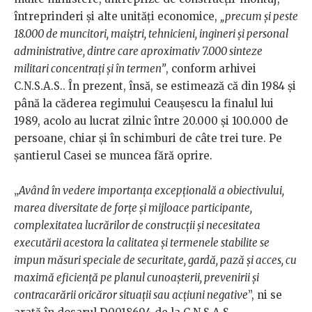
întreprinderi și alte unități economice,
„precum și peste
18.000 de muncitori, maiștri, tehnicieni, ingineri și personal
administrative, dintre care aproximativ 7.000 sinteze
militari concentrați și în termen”
, conform arhivei
C.N.S.A.S.. În prezent, însă, se estimează că din 1984 și
până la căderea regimului Ceaușescu la finalul lui
1989, acolo au lucrat zilnic între 20.000 și 100.000 de
persoane, chiar și în schimburi de câte trei ture. Pe
șantierul Casei se muncea fără oprire.
„
Având în vedere importanța excepțională a obiectivului,
marea diversitate de forțe și mijloace participante,
complexitatea lucrărilor de construcții și necesitatea
executării acestora la calitatea și termenele stabilite se
impun măsuri speciale de securitate, gardă, pază și acces, cu
maximă eficiență pe planul cunoașterii, prevenirii și
contracarării oricăror situații sau acțiuni negative
”, ni se