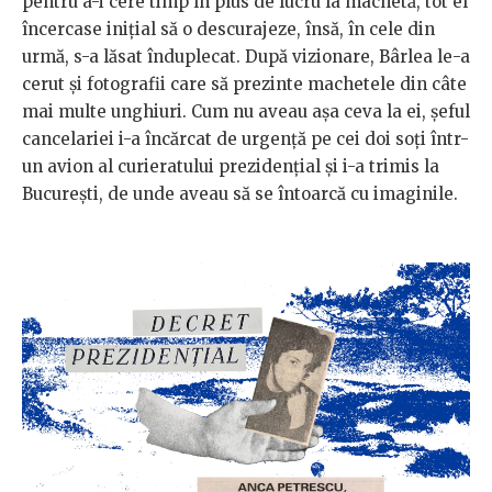
pentru a-i cere timp în plus de lucru la machetă, tot el
încercase inițial să o descurajeze, însă, în cele din
urmă, s-a lăsat înduplecat. După vizionare, Bârlea le-a
cerut și fotografii care să prezinte machetele din câte
mai multe unghiuri. Cum nu aveau așa ceva la ei, șeful
cancelariei i-a încărcat de urgență pe cei doi soți într-
un avion al curieratului prezidențial și i-a trimis la
București, de unde aveau să se întoarcă cu imaginile.