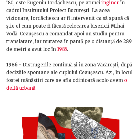
‘80, este Eugeniu Iordăchescu, pe atunci
inginer
în
cadrul Institutului Proiect București. La acea
vizionare, Iordăchescu ar fi intervenit ca să spună că
știe el cum poate fi făcută relocarea bisericii Mihai
Vodă. Ceaușescu a comandat apoi un studiu pentru
translatare, iar mutarea în pantă pe o distanță de 289
de metri a avut loc în
1985
.
1986
- Distrugerile continuă și în zona Văcărești, după
deciziile spontane ale cuplului Ceaușescu. Azi, în locul
fostei mănăstiri care se afla odinioară acolo avem
o
deltă urbană
.