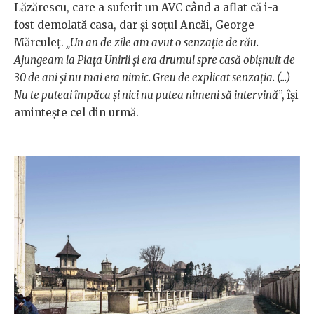
Lăzărescu, care a suferit un AVC când a aflat că i-a
fost demolată casa, dar și soțul Ancăi, George
Mărculeț.
„Un an de zile am avut o senzație de rău.
Ajungeam la Piața Unirii și era drumul spre casă obișnuit de
30 de ani și nu mai era nimic. Greu de explicat senzația. (...)
Nu te puteai împăca și nici nu putea nimeni să intervină
”,
își
amintește cel din urmă.