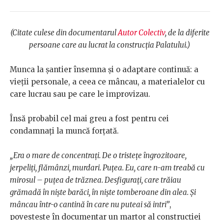
(Citate culese din documentarul
Autor Colectiv
, de la diferite
persoane care au lucrat la construcția Palatului.)
Munca la șantier însemna și o adaptare continuă: a
vieții personale, a ceea ce mâncau, a materialelor cu
care lucrau sau pe care le improvizau.
Însă probabil cel mai greu a fost pentru cei
condamnați la muncă forțată.
„Era o mare de concentrați. De o tristețe îngrozitoare,
jerpeliți, flămânzi, murdari. Puțea. Eu, care n-am treabă cu
mirosul – puțea de trăznea. Desfigurați, care trăiau
grămadă în niște barăci, în niște tomberoane din alea. Și
mâncau într-o cantină în care nu puteai să intri”
,
povestește în documentar un martor al construcției