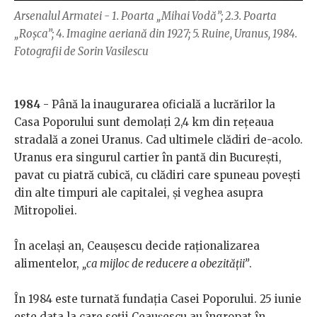
Arsenalul Armatei - 1. Poarta „Mihai Vodă”; 2.3. Poarta
„Roșca”; 4. Imagine aeriană din 1927; 5. Ruine, Uranus, 1984.
Fotografii de Sorin Vasilescu
1984
- Până la inaugurarea oficială a lucrărilor la
Casa Poporului sunt demolaţi 2,4 km din reţeaua
stradală a zonei Uranus. Cad ultimele clădiri de-acolo.
Uranus era singurul cartier în pantă din București,
pavat cu piatră cubică, cu clădiri care spuneau povești
din alte timpuri ale capitalei, și veghea asupra
Mitropoliei.
În același an, Ceaușescu decide raționalizarea
alimentelor,
„ca mijloc de reducere a obezității”
.
În 1984 este turnată fundația Casei Poporului. 25 iunie
este data la care soții Ceaușescu au îngropat în