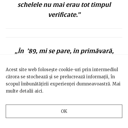
schelele nu mai erau tot timpul
verificate.”
„În ’89, mi se pare, în primăvară,
avusese loc un accident. Cădere de la
Acest site web folosește cookie-uri prin intermediul
25 de metri a două-trei persoane.
cărora se stochează și se prelucrează informații, în
Normal că s-au făcut praf.”
scopul îmbunătățirii experienței dumneavoastră. Mai
multe detalii
aici
.
OK
„S-a spart un perete aici și au găsit și
un cadavru în el.”