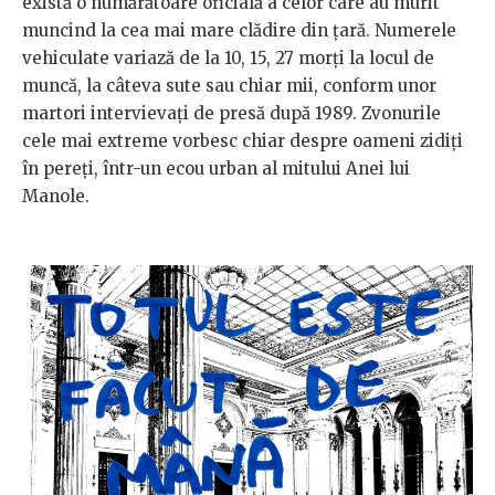
există o numărătoare oficială a celor care au murit
muncind la cea mai mare clădire din țară. Numerele
vehiculate variază de la 10, 15, 27 morți la locul de
muncă, la câteva sute sau chiar mii, conform unor
martori intervievați de presă după 1989. Zvonurile
cele mai extreme vorbesc chiar despre oameni zidiți
în pereți, într-un ecou urban al mitului Anei lui
Manole.