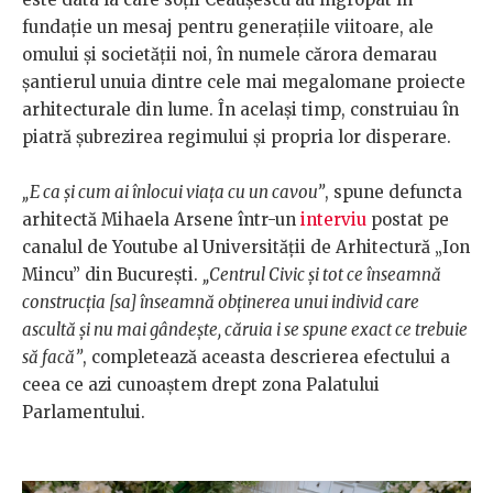
fundație un mesaj pentru generațiile viitoare, ale
omului și societății noi, în numele cărora demarau
șantierul unuia dintre cele mai megalomane proiecte
arhitecturale din lume. În același timp, construiau în
piatră șubrezirea regimului și propria lor disperare.
„E ca și cum ai înlocui viața cu un cavou”
, spune defuncta
arhitectă Mihaela Arsene într-un
interviu
postat pe
canalul de Youtube al Universității de Arhitectură „Ion
Mincu” din București.
„Centrul Civic și tot ce înseamnă
construcția [sa] înseamnă obținerea unui individ care
ascultă și nu mai gândește, căruia i se spune exact ce trebuie
să facă”
, completează aceasta descrierea efectului a
ceea ce azi cunoaștem drept zona Palatului
Parlamentului.