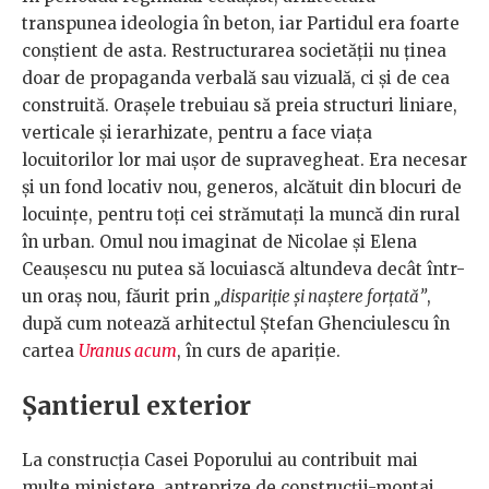
transpunea ideologia în beton, iar Partidul era foarte
conștient de asta. Restructurarea societății nu ținea
doar de propaganda verbală sau vizuală, ci și de cea
construită. Orașele trebuiau să preia structuri liniare,
verticale și ierarhizate, pentru a face viața
locuitorilor lor mai ușor de supravegheat. Era necesar
și un fond locativ nou, generos, alcătuit din blocuri de
locuințe, pentru toți cei strămutați la muncă din rural
în urban. Omul nou imaginat de Nicolae și Elena
Ceaușescu nu putea să locuiască altundeva decât într-
un oraș nou, făurit prin
„dispariție și naștere forțată”
,
după cum notează arhitectul Ștefan Ghenciulescu în
cartea
Uranus acum
, în curs de apariție.
Șantierul exterior
La construcția Casei Poporului au contribuit mai
multe ministere, antreprize de construcții-montaj,