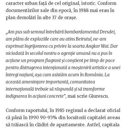
caracter urban față de cel original, istoric. Conform
documentărilor sale din epocă, în 1988 mai erau în
plan demolări în alte 37 de orașe.
„Am pus sub semnul întrebării bombardamentul Dresdei,
am plâns de exploziile care au atins Beirutul, ne-am
exprimat îngrijorarea cu privire la soarta Angkor Wat. Dar
niciodată în secolul nostru o agenție umană nu a pus în
acțiune un program flagrant și conștient pe timp de pace
pentru distrugerea intenționată a moștenirii artistice a unei
întregi națiuni, așa cum asistăm acum în România. La
această amenințare importantă, comunitatea
internațională trebuie să răspundă și să transforme
indignarea în acțiuni concrete”
,
mai scrie Giurescu.
Conform raportului, în 1985 regimul a declarat oficial
că până în 1990 90-95% din locuitorii capitalei aveau
să trăiască în clădiri de apartamente. Astfel, capitala