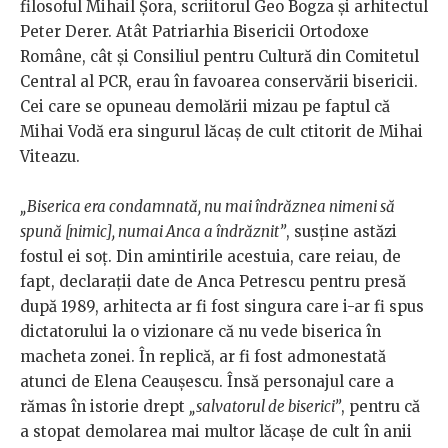
filosoful Mihail Șora, scriitorul Geo Bogza și arhitectul
Peter Derer. Atât Patriarhia Bisericii Ortodoxe
Române, cât și Consiliul pentru Cultură din Comitetul
Central al PCR, erau în favoarea conservării bisericii.
Cei care se opuneau demolării mizau pe faptul că
Mihai Vodă era singurul lăcaș de cult ctitorit de Mihai
Viteazu.
„Biserica era condamnată, nu mai îndrăznea nimeni să
spună [nimic], numai Anca a îndrăznit”
, susține astăzi
fostul ei soț. Din amintirile acestuia, care reiau, de
fapt, declarații date de Anca Petrescu pentru presă
după 1989, arhitecta ar fi fost singura care i-ar fi spus
dictatorului la o vizionare că nu vede biserica în
macheta zonei. În replică, ar fi fost admonestată
atunci de Elena Ceaușescu. Însă personajul care a
rămas în istorie drept
„salvatorul de biserici”
, pentru că
a stopat demolarea mai multor lăcașe de cult în anii