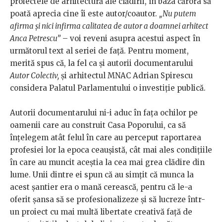
proiectele de arhitectură ale clădirii, în baza cărora să
poată aprecia cine îi este autor/coautor.
„Nu putem
afirma și nici infirma calitatea de autor a doamnei arhitect
Anca Petrescu”
– voi reveni asupra acestui aspect în
următorul text al seriei de față. Pentru moment,
merită spus că, la fel ca și autorii documentarului
Autor Colectiv,
și arhitectul MNAC Adrian Spirescu
considera Palatul Parlamentului o investiție publică.
Autorii documentarului ni-i aduc în fața ochilor pe
oamenii care au construit Casa Poporului, ca să
înțelegem atât felul în care au perceput raportarea
profesiei lor la epoca ceaușistă, cât mai ales condițiile
în care au muncit aceștia la cea mai grea clădire din
lume. Unii dintre ei spun că au simțit că munca la
acest șantier era o mană cerească, pentru că le-a
oferit șansa să se profesionalizeze și să lucreze într-
un proiect cu mai multă libertate creativă față de