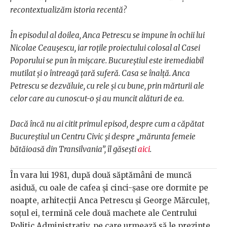
recontextualizăm istoria recentă?
În episodul al doilea, Anca Petrescu se impune în ochii lui
Nicolae Ceaușescu, iar roțile proiectului colosal al Casei
Poporului se pun în mișcare. Bucureștiul este iremediabil
mutilat și o întreagă țară suferă. Casa se înalță. Anca
Petrescu se dezvăluie, cu rele și cu bune, prin mărturii ale
celor care au cunoscut-o și au muncit alături de ea.
Dacă încă nu ai citit primul episod, despre cum a căpătat
Bucureștiul un Centru Civic și despre „mărunta femeie
bătăioasă din Transilvania”, îl găsești
aici
.
În vara lui 1981, după două săptămâni de muncă
asiduă, cu oale de cafea și cinci-șase ore dormite pe
noapte, arhitecții Anca Petrescu și George Mărculeț,
soțul ei, termină cele două machete ale Centrului
Politic Administrativ, pe care urmează să le prezinte