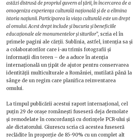
astăzi distrusă de propriul guvern al țării, în încercarea de a
omogeniza experiența culturală națională și de a elimina
istoria națiunii. Participarea la viața culturală este un drept
al omului. Acest drept include și bucuria și beneficiile
educaționale ale monumentelor și siturilor
”, scria el în
primele pagini ale cărții. Sublinia, astfel, intenția sa și
a colaboratorilor care i-au trimis fotografii și
informații din teren – de a aduce în atenția
internațională un țipăt de ajutor pentru conservarea
identității multiculturale a României, mutilată până la
sânge de un regim care planifica reinventarea
omului.
La timpul publicării acestui raport internațional, cel
puțin 29 de orașe românești fuseseră deja demolate
și remodelate în concordanță cu dorințele PCR-ului și
ale dictatorului. Giurescu scria că acestea fuseseră
reclădite în proporție de 85-90% cu un complet alt