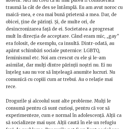
absent. Nici nu cred că ar mai putea fi considerată
traumă la cât de des se întâmplă. Eu am avut noroc cu
maică-mea, e cea mai bună prietenă a mea. Dar, de
obicei, ține de părinți. Și, de multe ori, de
desincronizarea față de ei. Societatea a progresat
mult în direcția de acceptare. Când eram mic, „gay
”
era folosit, de exemplu, ca insultă. Dintr-odată, au
apărut schimbări sociale puternice: LGBTQ,
feminismul etc. Noi am crescut cu ele și le-am
asimilat, dar mulți dintre părinții noștri nu. Ei nu
înțeleg sau nu vor să înțeleagă anumite lucruri. Nu
comunică cu copiii cum ar trebui. Au o relație mai
rece.
Drogurile și alcoolul sunt alte probleme. Mulți le
consumă pentru că sunt curioși, pentru că vor să
experimenteze, cum e normal în adolescență. Alții ca
să socializeze mai ușor. Alții caută în ele un refugiu