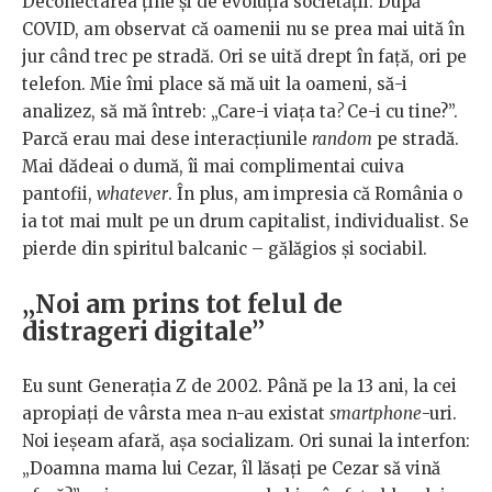
Deconectarea ține și de evoluția societății. După
COVID, am observat că oamenii nu se prea mai uită în
jur când trec pe stradă. Ori se uită drept în față, ori pe
telefon. Mie îmi place să mă uit la oameni, să-i
analizez, să mă întreb: „Care-i viața ta
?
Ce-i cu tine?”.
Parcă erau mai dese interacțiunile
random
pe stradă.
Mai dădeai o dumă, îi mai complimentai cuiva
pantofii,
whatever
. În plus, am impresia că România o
ia tot mai mult pe un drum capitalist, individualist. Se
pierde din spiritul balcanic – gălăgios și sociabil.
„Noi am prins tot felul de
distrageri digitale”
Eu sunt Generația Z de 2002. Până pe la 13 ani, la cei
apropiați de vârsta mea n-au existat
smartphone
-uri.
Noi ieșeam afară, așa socializam. Ori sunai la interfon:
„Doamna mama lui Cezar, îl lăsați pe Cezar să vină