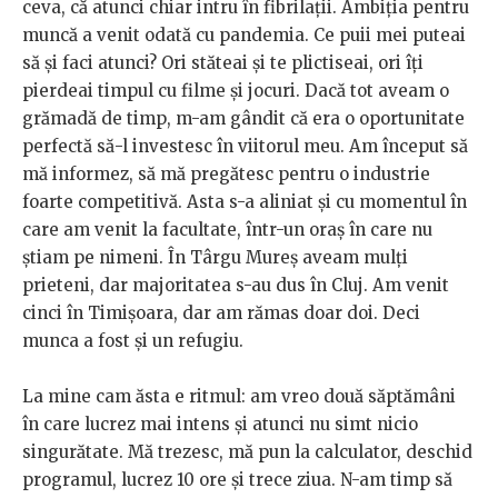
ceva, că atunci chiar intru în fibrilații. Ambiția pentru
muncă a venit odată cu pandemia. Ce puii mei puteai
să și faci atunci? Ori stăteai și te plictiseai, ori îți
pierdeai timpul cu filme și jocuri. Dacă tot aveam o
grămadă de timp, m-am gândit că era o oportunitate
perfectă să-l investesc în viitorul meu. Am început să
mă informez, să mă pregătesc pentru o industrie
foarte competitivă. Asta s-a aliniat și cu momentul în
care am venit la facultate, într-un oraș în care nu
știam pe nimeni. În Târgu Mureș aveam mulți
prieteni, dar majoritatea s-au dus în Cluj. Am venit
cinci în Timișoara, dar am rămas doar doi. Deci
munca a fost și un refugiu.
La mine cam ăsta e ritmul: am vreo două săptămâni
în care lucrez mai intens și atunci nu simt nicio
singurătate. Mă trezesc, mă pun la calculator, deschid
programul, lucrez 10 ore și trece ziua. N-am timp să