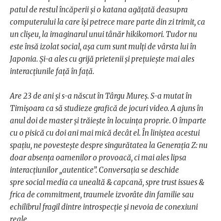
patul de restul încăperii și o katana agățată deasupra
computerului la care își petrece mare parte din zi trimit, ca
un clișeu, la imaginarul unui tânăr hikikomori. Tudor nu
este însă izolat social, așa cum sunt mulți de vârsta lui în
Japonia. Și-a ales cu grijă prietenii și prețuiește mai ales
interacțiunile față în față.
Are 23 de ani și s-a născut în Târgu Mureș. S-a mutat în
Timișoara ca să studieze grafică de jocuri video. A ajuns în
anul doi de master și trăiește în locuința proprie. O împarte
cu o pisică cu doi ani mai mică decât el. În liniștea acestui
spațiu, ne povestește despre singurătatea la Generația Z: nu
doar absența oamenilor o provoacă, ci mai ales lipsa
interacțiunilor „autentice”. Conversația se deschide
spre social media ca unealtă & capcană, spre trust issues &
frica de commitment, traumele izvorâte din familie sau
echilibrul fragil dintre introspecție și nevoia de conexiuni
reale.