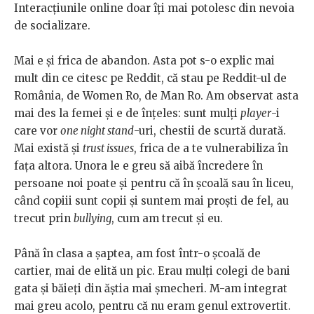
Interacțiunile online doar îți mai potolesc din nevoia
de socializare.
Mai e și frica de abandon. Asta pot s-o explic mai
mult din ce citesc pe Reddit, că stau pe Reddit-ul de
România, de Women Ro, de Man Ro. Am observat asta
mai des la femei și e de înțeles: sunt mulți
player
-i
care vor
one night stand
-uri, chestii de scurtă durată.
Mai există și
trust issues
, frica de a te vulnerabiliza în
fața altora. Unora le e greu să aibă încredere în
persoane noi poate și pentru că în școală sau în liceu,
când copiii sunt copii și suntem mai proști de fel, au
trecut prin
bullying
, cum am trecut și eu.
Până în clasa a șaptea, am fost într-o școală de
cartier, mai de elită un pic. Erau mulți colegi de bani
gata și băieți din ăștia mai șmecheri. M-am integrat
mai greu acolo, pentru că nu eram genul extrovertit.