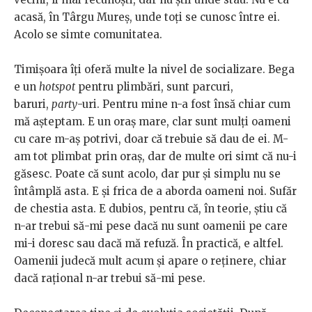
acasă, în Târgu Mureș, unde toți se cunosc între ei.
Acolo se simte comunitatea.
Timișoara îți oferă multe la nivel de socializare. Bega
e un
hotspot
pentru plimbări, sunt parcuri,
baruri,
party
-uri. Pentru mine n-a fost însă chiar cum
mă așteptam. E un oraș mare, clar sunt mulți oameni
cu care m-aș potrivi, doar că trebuie să dau de ei. M-
am tot plimbat prin oraș, dar de multe ori simt că nu-i
găsesc. Poate că sunt acolo, dar pur și simplu nu se
întâmplă asta. E și frica de a aborda oameni noi. Sufăr
de chestia asta. E dubios, pentru că, în teorie, știu că
n-ar trebui să-mi pese dacă nu sunt oamenii pe care
mi-i doresc sau dacă mă refuză. În practică, e altfel.
Oamenii judecă mult acum și apare o reținere, chiar
dacă rațional n-ar trebui să-mi pese.