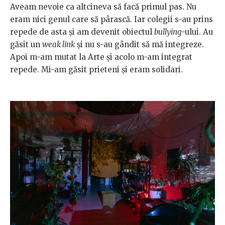
Aveam nevoie ca altcineva să facă primul pas. Nu
eram nici genul care să pârască. Iar colegii s-au prins
repede de asta și am devenit obiectul
bullying
-ului. Au
găsit un
weak link
și nu s-au gândit să mă integreze.
Apoi m-am mutat la Arte și acolo m-am integrat
repede. Mi-am găsit prieteni și eram solidari.