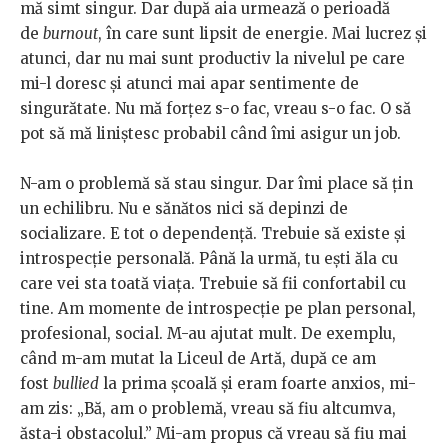
mă simt singur. Dar după aia urmează o perioadă
de
burnout
, în care sunt lipsit de energie. Mai lucrez și
atunci, dar nu mai sunt productiv la nivelul pe care
mi-l doresc și atunci mai apar sentimente de
singurătate. Nu mă forțez s-o fac, vreau s-o fac. O să
pot să mă liniștesc probabil când îmi asigur un job.
N-am o problemă să stau singur. Dar îmi place să țin
un echilibru. Nu e sănătos nici să depinzi de
socializare. E tot o dependență. Trebuie să existe și
introspecție personală. Până la urmă, tu ești ăla cu
care vei sta toată viața. Trebuie să fii confortabil cu
tine. Am momente de introspecție pe plan personal,
profesional, social. M-au ajutat mult. De exemplu,
când m-am mutat la Liceul de Artă, după ce am
fost
bullied
la prima școală și eram foarte anxios, mi-
am zis: „Bă, am o problemă, vreau să fiu altcumva,
ăsta-i obstacolul.” Mi-am propus că vreau să fiu mai