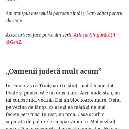
Am transpus interviul la persoana întâi și l-am editat pentru
claritate.
Acest articol face parte din seria
Atlasul Singurătății
@GenZ
.
„Oamenii judecă mult acum”
Într-un oraș ca Timișoara te simți mai deconectat.
Poate și pentru că e un oraș mare. Aici, unde stau, nu-
mi cunosc nici vecinii. E și un bloc foarte mare. O știu
pe vecina de lângă, că are și ea mâță și ne mai
facem
pet sitting
. În rest, nu prea. Casa scării e
separată de palierele cu apartamente. Mai vezi alți
vecini, îi mai recunoști, dar nu știi unde stau. Nu e ca