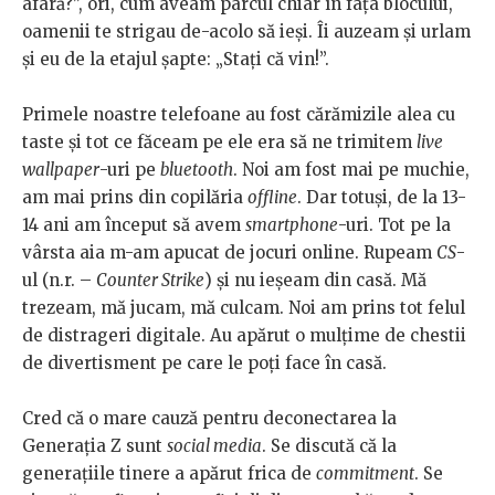
afară?”, ori, cum aveam parcul chiar în fața blocului,
oamenii te strigau de-acolo să ieși. Îi auzeam și urlam
și eu de la etajul șapte: „Stați că vin!”.
Primele noastre telefoane au fost cărămizile alea cu
taste și tot ce făceam pe ele era să ne trimitem
live
wallpaper
-uri pe
bluetooth
. Noi am fost mai pe muchie,
am mai prins din copilăria
offline
. Dar totuși, de la 13-
14 ani am început să avem
smartphone
-uri. Tot pe la
vârsta aia m-am apucat de jocuri online. Rupeam
CS
-
ul (n.r. –
Counter Strike
) și nu ieșeam din casă. Mă
trezeam, mă jucam, mă culcam. Noi am prins tot felul
de distrageri digitale. Au apărut o mulțime de chestii
de divertisment pe care le poți face în casă.
Cred că o mare cauză pentru deconectarea la
Generația Z sunt
social media
. Se discută că la
generațiile tinere a apărut frica de
commitment
. Se