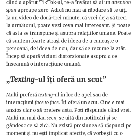
când a apărut TikTok-ul, te-a învățat să ai un
attention
span
aproape zero. Adică nu mai ai răbdare să te uiți
la un video de două-trei minute, că vrei deja să treci
la următorul, poate vezi ceva mai interesant. Și poate
că asta se transpune și asupra relațiilor umane. Poate
că suntem foarte atrași de ideea de a cunoaște o
persoană, de ideea de nou, dar să se rezume la atât.
Încep să apară viziuni distorsionate asupra a ce
înseamnă o interacțiune umană.
„
Texting
-ul îți oferă un scut”
Mulți preferă
texting
-ul în loc de apel sau de
interacțiuni
face to face
. Îți oferă un scut. Cine e mai
anxios clar o să prefere asta. Poți răspunde când vrei.
Mulți nu mai dau
seen
, se uită din notificări și se
gândesc ce să zică. Nu există presiunea să răspunzi pe
moment și nu ești implicat afectiv, că vorbești cu o