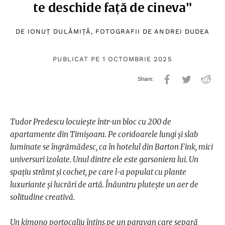
te deschide față de cineva”
DE
IONUȚ DULĂMIȚĂ
, FOTOGRAFII DE
ANDREI DUDEA
PUBLICAT PE 1 OCTOMBRIE 2025
Tudor Predescu locuiește într-un bloc cu 200 de
apartamente din Timișoara. Pe coridoarele lungi și slab
luminate se îngrămădesc, ca în hotelul din Barton Fink, mici
universuri izolate. Unul dintre ele este garsoniera lui. Un
spațiu strâmt și cochet, pe care l-a populat cu plante
luxuriante și lucrări de artă. Înăuntru plutește un aer de
solitudine creativă.
Un kimono portocaliu întins pe un paravan care separă