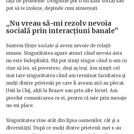
față de probleme. Drogurile pot fi un liant social sau
pot să te izoleze, depinde cum nimerești.
„Nu vreau să-mi rezolv nevoia
socială prin interacțiuni banale”
Suntem ființe sociale și avem nevoie de relații
umane. Singurătatea apare atunci când nevoia asta
nu este îndeplinită. Mă pot simți singur când n-am cu
cine să ies, să povestesc, deși aș ieși. Am simțit cel
mai tare singurătatea când am terminat facultatea și
mulți dintre prietenii pe care îi aveam aici au plecat.
Unii la Cluj, alții la Brașov sau prin alte locuri. Am
pierdut comunicarea cu ei, pentru că mie prin mesaje
nu-mi place.
Singurătatea vine atât din lipsa oamenilor, cât și a
diversității. După ce mulți dintre prietenii mei s-au