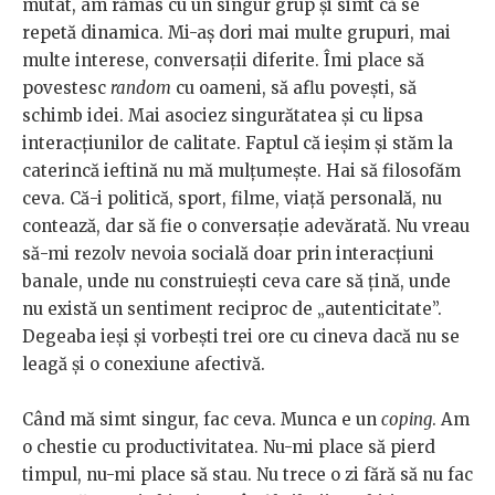
mutat, am rămas cu un singur grup și simt că se
repetă dinamica. Mi-aș dori mai multe grupuri, mai
multe interese, conversații diferite. Îmi place să
povestesc
random
cu oameni, să aflu povești, să
schimb idei. Mai asociez singurătatea și cu lipsa
interacțiunilor de calitate. Faptul că ieșim și stăm la
caterincă ieftină nu mă mulțumește. Hai să filosofăm
ceva. Că-i politică, sport, filme, viață personală, nu
contează, dar să fie o conversație adevărată. Nu vreau
să-mi rezolv nevoia socială doar prin interacțiuni
banale, unde nu construiești ceva care să țină, unde
nu există un sentiment reciproc de „autenticitate”.
Degeaba ieși și vorbești trei ore cu cineva dacă nu se
leagă și o conexiune afectivă.
Când mă simt singur, fac ceva. Munca e un
coping
. Am
o chestie cu productivitatea. Nu-mi place să pierd
timpul, nu-mi place să stau. Nu trece o zi fără să nu fac