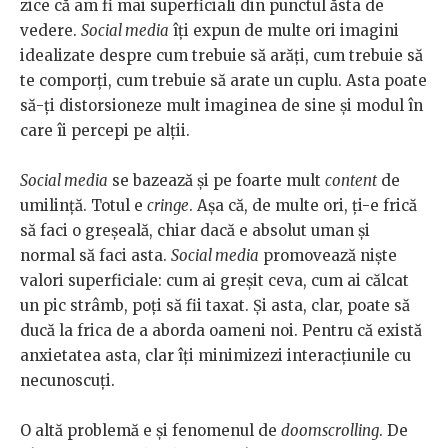
zice că am fi mai superficiali din punctul ăsta de
vedere.
Social media
îți expun de multe ori imagini
idealizate despre cum trebuie să arăți, cum trebuie să
te comporți, cum trebuie să arate un cuplu. Asta poate
să-ți distorsioneze mult imaginea de sine și modul în
care îi percepi pe alții.
Social media
se bazează și pe foarte mult
content
de
umilință. Totul e
cringe
. Așa că, de multe ori, ți-e frică
să faci o greșeală, chiar dacă e absolut uman și
normal să faci asta.
Social media
promovează niște
valori superficiale: cum ai greșit ceva, cum ai călcat
un pic strâmb, poți să fii taxat. Și asta, clar, poate să
ducă la frica de a aborda oameni noi. Pentru că există
anxietatea asta, clar îți minimizezi interacțiunile cu
necunoscuți.
O altă problemă e și fenomenul de
doomscrolling
. De