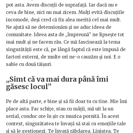
pot asta. Avem discuții de suprafață. Iar dacă nu e
ceva de bine, nici nu mai zicem. Mulți evită discuțiile
incomode, deși cred că fix alea merită cel mai mult.
Ne ajută să ne detensionăm și ne aduc ideea de
comunitate. Ideea asta de „împreună” ne lipsește tot
mai mult și ne facem rău. Ce mă fascinează la tema
singurătății este că, pe lângă faptul că este impusă de
factori externi, de multe ori ne-o cauzăm și noi. E o
sabie cu două tăișuri.
„Simt că va mai dura până îmi
găsesc locul”
Pe de altă parte, e bine și să fii doar tu cu tine. Mie îmi
place asta. Fac schițe, stau cu mâții, mă uit la un
serial, conduc ore în șir cu muzica pornită. În acest
context, singurătatea te învață să stai cu emoțiile tale
și să le gestionezi. Te învață răbdarea. Liniștea. Te