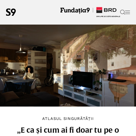
ATLASUL SINGURĂTĂȚII
„E ca și cum ai fi doar tu pe o