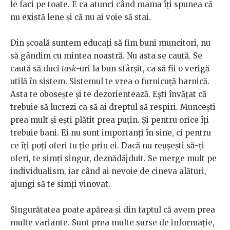
le faci pe toate. E ca atunci când mama îți spunea că
nu există lene și că nu ai voie să stai.
Din școală suntem educați să fim buni muncitori, nu
să gândim cu mintea noastră. Nu asta se caută. Se
caută să duci
task
-uri la bun sfârșit, ca să fii o verigă
utilă în sistem. Sistemul te vrea o furnicuță harnică.
Asta te obosește și te dezorientează. Ești învățat că
trebuie să lucrezi ca să ai dreptul să respiri. Muncești
prea mult și ești plătit prea puțin. Și pentru orice îți
trebuie bani. Ei nu sunt importanți în sine, ci pentru
ce îți poți oferi tu ție prin ei. Dacă nu reușești să-ți
oferi, te simți singur, deznădăjduit. Se merge mult pe
individualism, iar când ai nevoie de cineva alături,
ajungi să te simți vinovat.
Singurătatea poate apărea și din faptul că avem prea
multe variante. Sunt prea multe surse de informație,