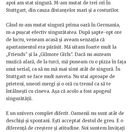
apoi am stat singură. M-am mutat de trei ori în
Stuttgart, din cauza distanțelor mari și a costurilor.
Când m-am mutat singură prima oară în Germania,
m-a pușcat efectiv singurătatea. După șapte-opt ore
de lucru, veneam acasă și aveam senzația că
apartamentul era părăsit. Mă uitam foarte mult la
„Friends” și la „Gilmore Girls”. Dacă nu auzeam
muzică afară, de la turci, mă puneam cu o pizza în fața
unui serial, ca să nu mă mai simt atât de singură. În
Stuttgart se face mult naveta. Nu stai aproape de
prieteni, uneori mergi și o oră cu trenul ca să te
întâlnești cu cineva. Așa că acolo a fost apogeul
singurătății.
E un univers complet diferit. Oamenii nu sunt atât de
deschiși și spontani. Ești acceptat destul de greu. E o
diferență de creștere și atitudine. Noi suntem învățați