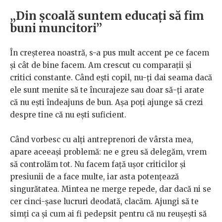
„Din școală suntem educați să fim
buni muncitori”
În creșterea noastră, s-a pus mult accent pe ce facem
și cât de bine facem. Am crescut cu comparații și
critici constante. Când ești copil, nu-ți dai seama dacă
ele sunt menite să te încurajeze sau doar să-ți arate
că nu ești îndeajuns de bun. Așa poți ajunge să crezi
despre tine că nu ești suficient.
Când vorbesc cu alți antreprenori de vârsta mea,
apare aceeași problemă: ne e greu să delegăm, vrem
să controlăm tot. Nu facem față ușor criticilor și
presiunii de a face multe, iar asta potențează
singurătatea. Mintea ne merge repede, dar dacă ni se
cer cinci-șase lucruri deodată, clacăm. Ajungi să te
simți ca și cum ai fi pedepsit pentru că nu reușești să