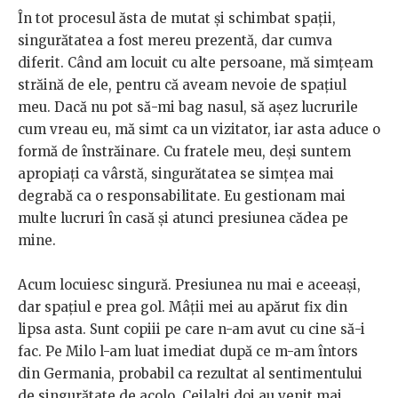
În tot procesul ăsta de mutat și schimbat spații,
singurătatea a fost mereu prezentă, dar cumva
diferit. Când am locuit cu alte persoane, mă simțeam
străină de ele, pentru că aveam nevoie de spațiul
meu. Dacă nu pot să-mi bag nasul, să așez lucrurile
cum vreau eu, mă simt ca un vizitator, iar asta aduce o
formă de înstrăinare. Cu fratele meu, deși suntem
apropiați ca vârstă, singurătatea se simțea mai
degrabă ca o responsabilitate. Eu gestionam mai
multe lucruri în casă și atunci presiunea cădea pe
mine.
Acum locuiesc singură. Presiunea nu mai e aceeași,
dar spațiul e prea gol. Mâții mei au apărut fix din
lipsa asta. Sunt copiii pe care n-am avut cu cine să-i
fac. Pe Milo l-am luat imediat după ce m-am întors
din Germania, probabil ca rezultat al sentimentului
de singurătate de acolo. Ceilalți doi au venit mai