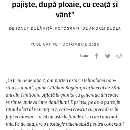
pajiște, după ploaie, cu ceață și
vânt”
DE
IONUȚ DULĂMIȚĂ
, FOTOGRAFII DE
ANDREI DUDEA
PUBLICAT PE 1 OCTOMBRIE 2025
„Oi fi eu Generația Z, dar partea asta cu tehnologia non-
stop I cannot”, spune Cătălina Bogdan, o arhitectă de 28 de
ani din Timișoara. Aflată la granița cu generația din spate,
se simte undeva între două lumi. E prinsă, pe de-o parte, în
ritmul alert al Generației Z, care-a crescut cu precădere în
fața ecranelor – a văzut asta la fratele ei cu cinci ani mai
mic. Pe de alta, are o nostalgie milenialistă pentru conexiuni