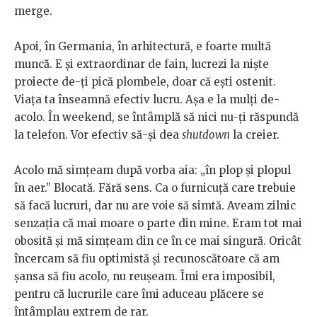
merge.
Apoi, în Germania, în arhitectură, e foarte multă
muncă. E și extraordinar de fain, lucrezi la niște
proiecte de-ți pică plombele, doar că ești ostenit.
Viața ta înseamnă efectiv lucru. Așa e la mulți de-
acolo. În weekend, se întâmplă să nici nu-ți răspundă
la telefon. Vor efectiv să-și dea
shutdown
la creier.
Acolo mă simțeam după vorba aia: „în plop și plopul
în aer.” Blocată. Fără sens. Ca o furnicuță care trebuie
să facă lucruri, dar nu are voie să simtă. Aveam zilnic
senzația că mai moare o parte din mine. Eram tot mai
obosită și mă simțeam din ce în ce mai singură. Oricât
încercam să fiu optimistă și recunoscătoare că am
șansa să fiu acolo, nu reușeam. Îmi era imposibil,
pentru că lucrurile care îmi aduceau plăcere se
întâmplau extrem de rar.