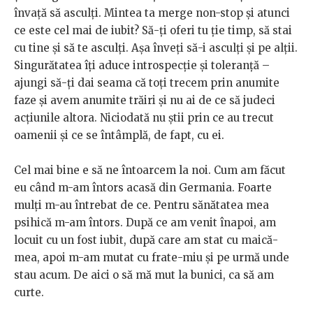
învață să asculți. Mintea ta merge non-stop și atunci
ce este cel mai de iubit? Să-ți oferi tu ție timp, să stai
cu tine și să te asculți. Așa înveți să-i asculți și pe alții.
Singurătatea îți aduce introspecție și toleranță –
ajungi să-ți dai seama că toți trecem prin anumite
faze și avem anumite trăiri și nu ai de ce să judeci
acțiunile altora. Niciodată nu știi prin ce au trecut
oamenii și ce se întâmplă, de fapt, cu ei.
Cel mai bine e să ne întoarcem la noi. Cum am făcut
eu când m-am întors acasă din Germania. Foarte
mulți m-au întrebat de ce. Pentru sănătatea mea
psihică m-am întors. După ce am venit înapoi, am
locuit cu un fost iubit, după care am stat cu maică-
mea, apoi m-am mutat cu frate-miu și pe urmă unde
stau acum. De aici o să mă mut la bunici, ca să am
curte.