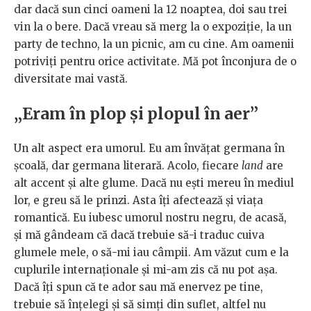
dar dacă sun cinci oameni la 12 noaptea, doi sau trei
vin la o bere. Dacă vreau să merg la o expoziție, la un
party de techno, la un picnic, am cu cine. Am oamenii
potriviți pentru orice activitate. Mă pot înconjura de o
diversitate mai vastă.
„Eram în plop și plopul în aer”
Un alt aspect era umorul. Eu am învățat germana în
școală, dar germana literară. Acolo, fiecare
land
are
alt accent și alte glume. Dacă nu ești mereu în mediul
lor, e greu să le prinzi. Asta îți afectează și viața
romantică. Eu iubesc umorul nostru negru, de acasă,
și mă gândeam că dacă trebuie să-i traduc cuiva
glumele mele, o să-mi iau câmpii. Am văzut cum e la
cuplurile internaționale și mi-am zis că nu pot așa.
Dacă îți spun că te ador sau mă enervez pe tine,
trebuie să înțelegi și să simți din suflet, altfel nu