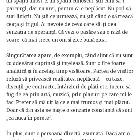
un spațiu anost. E un spațiu cunoscut, știi cum să-l
parcurgi, dar nu vrei, pentru că e neplăcut. Nu poți să
stai liniștit. Nu știi ce urmează, nu știi când o să treacă
ceața și frigul. Ai nevoie de ceva care să-ți dea
senzația de speranță. Că vezi o pasăre sau o rază de
soare, că mai trece un om și zice bună ziua.
Singurătatea apare, de exemplu, când simt că nu sunt
cu adevărat cuprinsă și înțeleasă. Sunt o fire foarte
analitică și în același timp visătoare. Partea de visător
refuză să privească realitatea neplăcută – cu taxe,
discuții pe contracte, întârzieri de plăți etc. Încerc să
fug de ea prin artă, muzică, prin planuri pe care mi le
fac. Prefer să mă uit la ce e mai frumos și mai plăcut.
Doar că din asta se naște o senzație constantă că sunt
„ca nuca în perete”.
În plus, sunt o persoană directă, asumată. Dacă am o