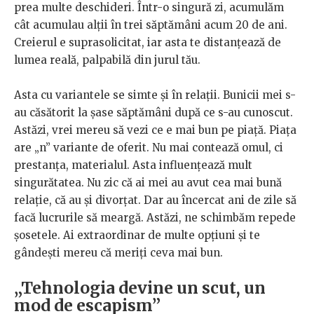
prea multe deschideri. Într-o singură zi, acumulăm
cât acumulau alții în trei săptămâni acum 20 de ani.
Creierul e suprasolicitat, iar asta te distanțează de
lumea reală, palpabilă din jurul tău.
Asta cu variantele se simte și în relații. Bunicii mei s-
au căsătorit la șase săptămâni după ce s-au cunoscut.
Astăzi, vrei mereu să vezi ce e mai bun pe piață. Piața
are „n” variante de oferit. Nu mai contează omul, ci
prestanța, materialul. Asta influențează mult
singurătatea. Nu zic că ai mei au avut cea mai bună
relație, că au și divorțat. Dar au încercat ani de zile să
facă lucrurile să meargă. Astăzi, ne schimbăm repede
șosetele. Ai extraordinar de multe opțiuni și te
gândești mereu că meriți ceva mai bun.
„Tehnologia devine un scut, un
mod de escapism”