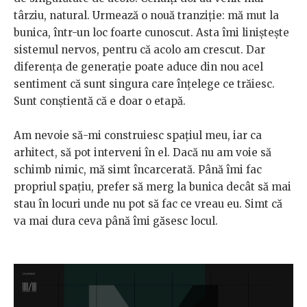
târziu, natural. Urmează o nouă tranziție: mă mut la
bunica, într-un loc foarte cunoscut. Asta îmi liniștește
sistemul nervos, pentru că acolo am crescut. Dar
diferența de generație poate aduce din nou acel
sentiment că sunt singura care înțelege ce trăiesc.
Sunt conștientă că e doar o etapă.
Am nevoie să-mi construiesc spațiul meu, iar ca
arhitect, să pot interveni în el. Dacă nu am voie să
schimb nimic, mă simt încarcerată. Până îmi fac
propriul spațiu, prefer să merg la bunica decât să mai
stau în locuri unde nu pot să fac ce vreau eu. Simt că
va mai dura ceva până îmi găsesc locul.