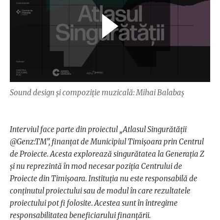
Sound design şi compoziție muzicală: Mihai Balabaş
Interviul face parte din proiectul „Atlasul Singurătății
@Genz:TM”, finanțat de Municipiul Timișoara prin Centrul
de Proiecte. Acesta explorează singurătatea la Generația Z
şi nu reprezintă în mod necesar poziția Centrului de
Proiecte din Timișoara. Instituția nu este responsabilă de
conținutul proiectului sau de modul în care rezultatele
proiectului pot fi folosite. Acestea sunt în întregime
responsabilitatea beneficiarului finanțării.