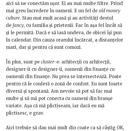
aici să ne conectăm ușor. Ei au mai multe filtre. Prind
mai greu încredere în oameni. E un fel de
old money
culture
. Stau mai mult acasă și au activități destul
de
fancy
, cu familia și prietenii. Fac în așa fel încât să
și le permită. Dacă e să iasă undeva, de obicei își pun
în calendar. Din cauza orarului încărcat, a distanțelor
mari, dar și pentru că sunt comozi.
În plus, sunt pe
cluster
-e: arhitecții cu arhitecții,
designer-ii cu designer-ii, oamenii din finanțe cu
oamenii din finanțe. Nu prea se intersectează. Poate
pentru că le conferă o zonă de confort. Eu sunt foarte
diversă și spontană. Am nevoie să pot să fac mai
multe și să mă pot conecta cu oameni din branșe
variate. Așa că mă plictiseam, iar dacă eu mă
plictisesc, e grav.
Aici trebuie să dau mai mult din coate ca să câștig OK,