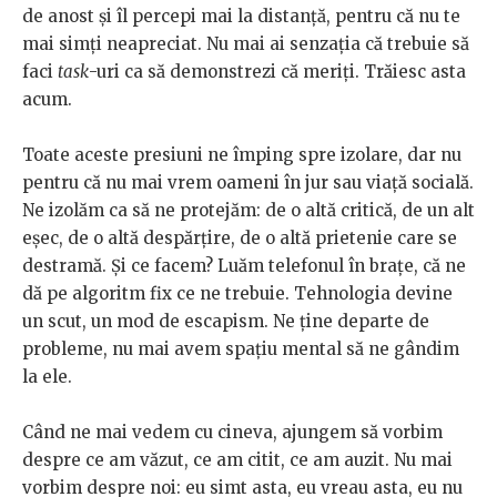
de anost și îl percepi mai la distanță, pentru că nu te
mai simți neapreciat. Nu mai ai senzația că trebuie să
faci
task
-uri ca să demonstrezi că meriți. Trăiesc asta
acum.
Toate aceste presiuni ne împing spre izolare, dar nu
pentru că nu mai vrem oameni în jur sau viață socială.
Ne izolăm ca să ne protejăm: de o altă critică, de un alt
eșec, de o altă despărțire, de o altă prietenie care se
destramă. Și ce facem? Luăm telefonul în brațe, că ne
dă pe algoritm fix ce ne trebuie. Tehnologia devine
un scut, un mod de escapism. Ne ține departe de
probleme, nu mai avem spațiu mental să ne gândim
la ele.
Când ne mai vedem cu cineva, ajungem să vorbim
despre ce am văzut, ce am citit, ce am auzit. Nu mai
vorbim despre noi: eu simt asta, eu vreau asta, eu nu