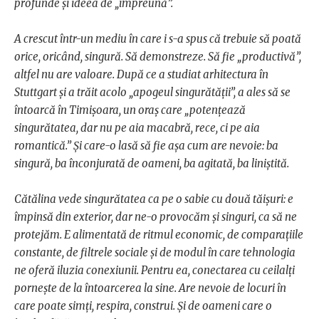
profunde și ideea de „împreună”.
A crescut într-un mediu în care i s-a spus că trebuie să poată
orice, oricând, singură. Să demonstreze. Să fie „productivă”,
altfel nu are valoare. După ce a studiat arhitectura în
Stuttgart și a trăit acolo „apogeul singurătății”, a ales să se
întoarcă în Timișoara, un oraș care „potențează
singurătatea, dar nu pe aia macabră, rece, ci pe aia
romantică.” Și care-o lasă să fie așa cum are nevoie: ba
singură, ba înconjurată de oameni, ba agitată, ba liniștită.
Cătălina vede singurătatea ca pe o sabie cu două tăișuri: e
împinsă din exterior, dar ne-o provocăm și singuri, ca să ne
protejăm. E alimentată de ritmul economic, de comparațiile
constante, de filtrele sociale și de modul în care tehnologia
ne oferă iluzia conexiunii. Pentru ea, conectarea cu ceilalți
pornește de la întoarcerea la sine. Are nevoie de locuri în
care poate simți, respira, construi. Și de oameni care o