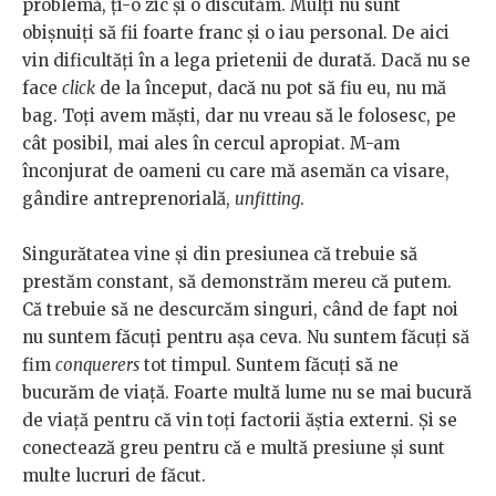
problemă, ți-o zic și o discutăm. Mulți nu sunt
obișnuiți să fii foarte franc și o iau personal. De aici
vin dificultăți în a lega prietenii de durată. Dacă nu se
face
click
de la început, dacă nu pot să fiu eu, nu mă
bag. Toți avem măști, dar nu vreau să le folosesc, pe
cât posibil, mai ales în cercul apropiat. M-am
înconjurat de oameni cu care mă asemăn ca visare,
gândire antreprenorială,
unfitting
.
Singurătatea vine și din presiunea că trebuie să
prestăm constant, să demonstrăm mereu că putem.
Că trebuie să ne descurcăm singuri, când de fapt noi
nu suntem făcuți pentru așa ceva. Nu suntem făcuți să
fim
conquerers
tot timpul. Suntem făcuți să ne
bucurăm de viață. Foarte multă lume nu se mai bucură
de viață pentru că vin toți factorii ăștia externi. Și se
conectează greu pentru că e multă presiune și sunt
multe lucruri de făcut.