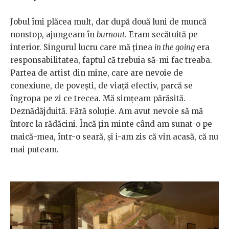
Jobul îmi plăcea mult, dar după două luni de muncă
nonstop, ajungeam în
burnout
. Eram secătuită pe
interior. Singurul lucru care mă ținea
in the going
era
responsabilitatea, faptul că trebuia să-mi fac treaba.
Partea de artist din mine, care are nevoie de
conexiune, de povești, de viață efectiv, parcă se
îngropa pe zi ce trecea. Mă simțeam părăsită.
Deznădăjduită. Fără soluție. Am avut nevoie să mă
întorc la rădăcini. Încă țin minte când am sunat-o pe
maică-mea, într-o seară, și i-am zis că vin acasă, că nu
mai puteam.