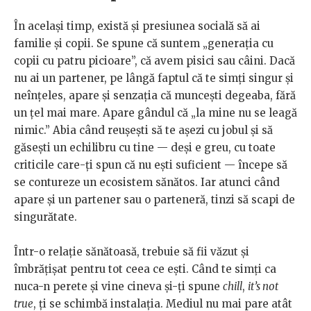
În același timp, există și presiunea socială să ai
familie și copii. Se spune că suntem „generația cu
copii cu patru picioare”, că avem pisici sau câini. Dacă
nu ai un partener, pe lângă faptul că te simți singur și
neînțeles, apare și senzația că muncești degeaba, fără
un țel mai mare. Apare gândul că „la mine nu se leagă
nimic.” Abia când reușești să te așezi cu jobul și să
găsești un echilibru cu tine — deși e greu, cu toate
criticile care-ți spun că nu ești suficient — începe să
se contureze un ecosistem sănătos. Iar atunci când
apare și un partener sau o parteneră, tinzi să scapi de
singurătate.
Într-o relație sănătoasă, trebuie să fii văzut și
îmbrățișat pentru tot ceea ce ești. Când te simți ca
nuca-n perete și vine cineva și-ți spune
chill
,
it’s not
true
, ți se schimbă instalația. Mediul nu mai pare atât