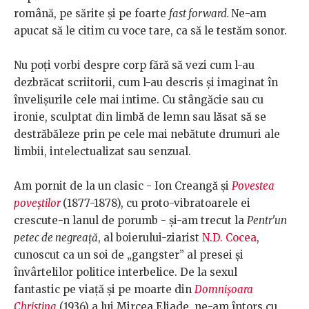
română, pe sărite și pe foarte
fast forward.
Ne-am
apucat să le citim cu voce tare, ca să le testăm sonor.
Nu poți vorbi despre corp fără să vezi cum l-au
dezbrăcat scriitorii, cum l-au descris și imaginat în
învelișurile cele mai intime. Cu stângăcie sau cu
ironie, sculptat din limbă de lemn sau lăsat să se
destrăbăleze prin pe cele mai nebătute drumuri ale
limbii, intelectualizat sau senzual.
Am pornit de la un clasic - Ion Creangă și
Povestea
poveștilor
(1877-1878), cu proto-vibratoarele ei
crescute-n lanul de porumb - și-am trecut la
Pentr'un
petec de negreață
, al boierului-ziarist
N.D. Cocea
,
cunoscut ca un soi de „gangster” al presei și
învârtelilor politice interbelice. De la sexul
fantastic pe viață și pe moarte din
Domnișoara
Christina
(1936) a lui Mircea Eliade, ne-am întors cu