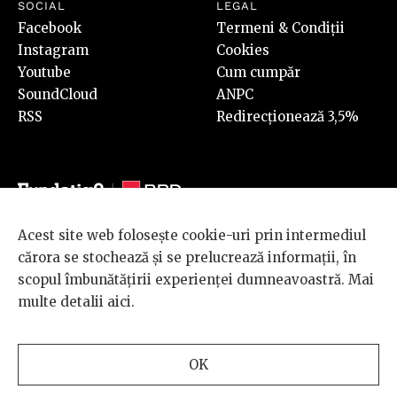
SOCIAL
LEGAL
Facebook
Termeni & Condiții
Instagram
Cookies
Youtube
Cum cumpăr
SoundCloud
ANPC
RSS
Redirecționează 3,5%
Acest site web folosește cookie-uri prin intermediul
© 2026 BRD Groupe Société Générale, toate drepturile rezervate.
cărora se stochează și se prelucrează informații, în
Scena 9 este un proiect sustinut de
BRD GROUPE SOCIÉTÉ
scopul îmbunătățirii experienței dumneavoastră. Mai
GÉNÉRALE
.
multe detalii
aici
.
Design and development
OK
by
INTERKORP