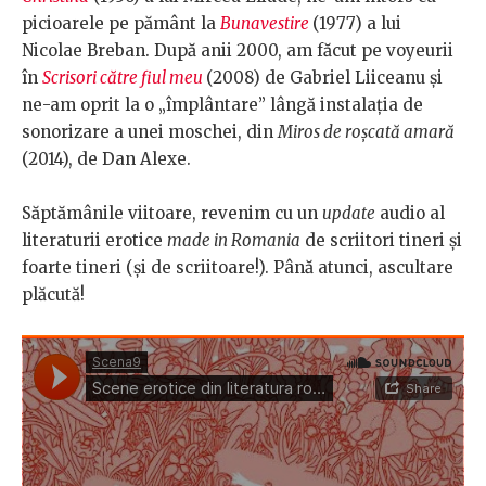
picioarele pe pământ la
Bunavestire
(1977) a lui
Nicolae Breban. După anii 2000, am făcut pe voyeurii
în
Scrisori către fiul meu
(2008) de Gabriel Liiceanu și
ne-am oprit la o „împlântare” lângă instalația de
sonorizare a unei moschei, din
Miros de roșcată amară
(2014), de Dan Alexe.
Săptămânile viitoare, revenim cu un
update
audio al
literaturii erotice
made in Romania
de scriitori tineri și
foarte tineri (și de scriitoare!). Până atunci, ascultare
plăcută!