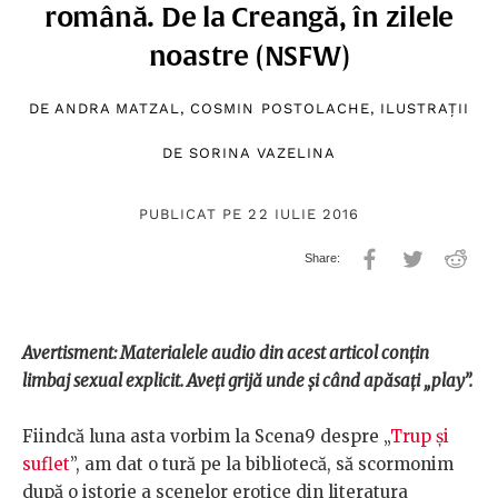
română. De la Creangă, în zilele
noastre (NSFW)
DE
ANDRA MATZAL
,
COSMIN POSTOLACHE
, ILUSTRAȚII
DE
SORINA VAZELINA
PUBLICAT PE 22 IULIE 2016
Avertisment: Materialele audio din acest articol conțin
limbaj sexual explicit. Aveți grijă unde și când apăsați „play”.
Fiindcă luna asta vorbim la Scena9 despre „
Trup și
suflet
”, am dat o tură pe la bibliotecă, să scormonim
după o istorie a scenelor erotice din literatura