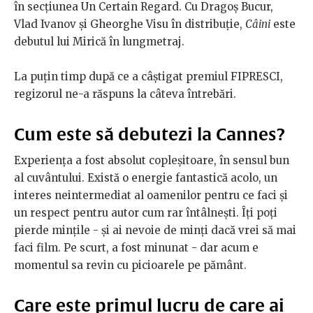
în secțiunea Un Certain Regard. Cu Dragoş Bucur,
Vlad Ivanov şi Gheorghe Visu în distribuţie,
Câini
este
debutul lui Mirică în lungmetraj.
La puțin timp după ce a câștigat premiul FIPRESCI,
regizorul ne-a răspuns la câteva întrebări.
Cum este să debutezi la Cannes?
Experiența a fost absolut copleșitoare, în sensul bun
al cuvântului. Există o energie fantastică acolo, un
interes neintermediat al oamenilor pentru ce faci și
un respect pentru autor cum rar întâlnești. Îți poți
pierde mințile - și ai nevoie de minți dacă vrei să mai
faci film. Pe scurt, a fost minunat - dar acum e
momentul sa revin cu picioarele pe pământ.
Care este primul lucru de care ai