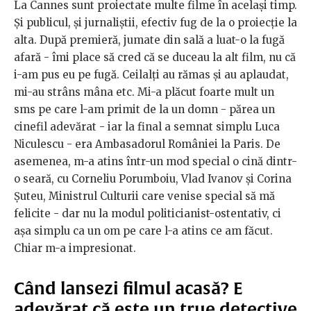
La Cannes sunt proiectate multe filme în același timp.
Și publicul, și jurnaliștii, efectiv fug de la o proiecție la
alta. După premieră, jumate din sală a luat-o la fugă
afară - îmi place să cred că se duceau la alt film, nu că
i-am pus eu pe fugă. Ceilalți au rămas și au aplaudat,
mi-au strâns mâna etc. Mi-a plăcut foarte mult un
sms pe care l-am primit de la un domn - părea un
cinefil adevărat - iar la final a semnat simplu Luca
Niculescu - era Ambasadorul României la Paris. De
asemenea, m-a atins într-un mod special o cină dintr-
o seară, cu Corneliu Porumboiu, Vlad Ivanov și Corina
Șuteu, Ministrul Culturii care venise special să mă
felicite - dar nu la modul politicianist-ostentativ, ci
așa simplu ca un om pe care l-a atins ce am făcut.
Chiar m-a impresionat.
Când lansezi filmul acasă? E
adevărat că este un true detective