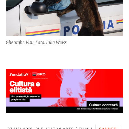
Gheorghe Visu. Foto: Iulia Weiss
27 MAI 2016, PUBLICAT ÎN
ARTE
/
FILM
/
CANNES