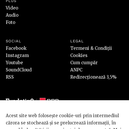
PLUS
Video
Audio
Foto
SOCIAL
LEGAL
Facebook
Termeni & Condiții
Instagram
Cookies
Youtube
Cum cumpăr
SoundCloud
ANPC
RSS
Redirecționează 3,5%
Acest site web folosește cookie-uri prin intermediul
© 2026 BRD Groupe Société Générale, toate drepturile rezervate.
cărora se stochează și se prelucrează informații, în
Scena 9 este un proiect sustinut de
BRD GROUPE SOCIÉTÉ