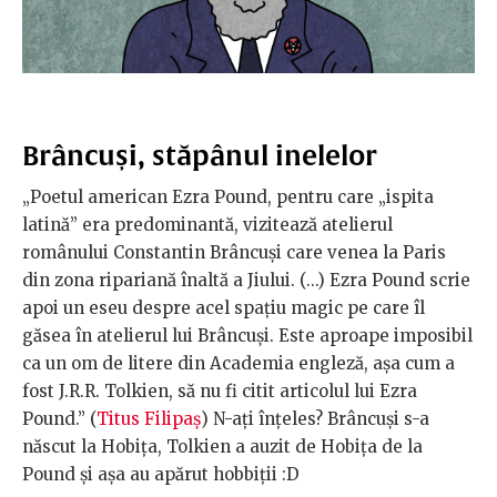
Brâncuși, stăpânul inelelor
„Poetul american Ezra Pound, pentru care „ispita
latină” era predominantă, vizitează atelierul
românului Constantin Brâncuşi care venea la Paris
din zona ripariană înaltă a Jiului. (...) Ezra Pound scrie
apoi un eseu despre acel spaţiu magic pe care îl
găsea în atelierul lui Brâncuşi. Este aproape imposibil
ca un om de litere din Academia engleză, aşa cum a
fost J.R.R. Tolkien, să nu fi citit articolul lui Ezra
Pound.” (
Titus Filipaș
) N-ați înțeles? Brâncuși s-a
născut la Hobița, Tolkien a auzit de Hobița de la
Pound și așa au apărut hobbiții :D