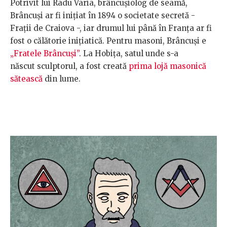
Potrivit lui Radu Varia, brâncușiolog de seamă,
Brâncuși ar fi inițiat în 1894 o societate secretă -
Frații de Craiova -, iar drumul lui până în Franța ar fi
fost o călătorie inițiatică. Pentru masoni, Brâncuși e
„Fratele Brâncuși”
. La Hobița, satul unde s-a
născut sculptorul, a fost creată
prima lojă masonică
sătească
din lume.