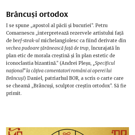
Brâncuși ortodox
I se spune „apostol al păcii și bucuriei”. Petru
Comarnescu „interpretează rezervele artistului față
de
beef-steak-ul
michelangiolesc ca fiind derivate din
vechea pudoare țărănească față de trup
, încurajată în
plan etic de morala creștină și în plan estetic de
iconoclastia bizantină.” (Andrei Pleșu,
„Specificul
național” la câțiva comentatori români ai operei lui
Brâncuși
) Daniel, patriarhul BOR, a scris o carte care
se cheamă „Brâncuși, sculptor creștin ortodox”. Să fie
primit.