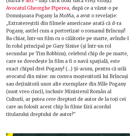
(sursa e
aici
- dați click doar dacă vreți viruși).
Avocatul Gheorghe Piperea
, după ce a văzut-o pe
Domnișoara Pogany la MoMa, a avut o revelație:
„Extratereştrii din filmele americane arată că d-ra
Pogany, astfel cum a portretizat-o romanul Brîncuşi!
Ba chiar, într-un film cu o călătorie pe marte, avîndu-l
în rolul principal pe Gary Sinise (şi într-un rol
secundar pe Tim Robbins), celebrul chip de pe marte,
care se dovedeşte în film a fi o navă spaţială, este
exact chipul drei Pogany! (...) Şi-acum, pentru că urlă
avocatul din mine: nu cumva moştenitorii lui Brîncuşi
sau deţinătorii unor alte exemplare din Mlle Pogany
(sunt vreo cinci), inclusiv Ministerul Român al
Culturii, ar putea cere drepturi de autor de la toţi cei
care au folosit acest chip în filme fără acordul
titularului dreptului de autor?”