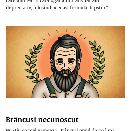
care unii l-ar fi catalogat admirativ iar alţii
depreciativ, folosind aceeaşi formulă: hipster.”
Brâncuși necunoscut
Nu știu ce mai urmează. Brâncuși omul de pe lună,