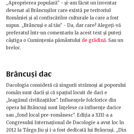
„Aproprierea populară” - și-am făcut un inventar
desenat al Brâncușilor care există pe teritoriul
României și al confiscărilor culturale la care a fost
supus. „Brâncuși e al tău” - Da, dar care? Alegeți-vă
preferatul într-un comentariu la acest text și puteți
câștiga o Cumințenia pământului
de grădină
. Sau un
breloc.
Brâncuși dac
Dacologia consideră că singurii strămoși ai poporului
român sunt dacii și că spațiul locuit de daci e
„leagănul civilizațiilor”. Influențele folclorice din
opera lui Brâncuși sunt înțelese ca influențe dacice
sau „fond local pre-românesc”. Ediția a XIII-a a
Congresului Internațional de Dacologie a avut loc în
2012 la Târgu Jiu și i-a fost dedicată lui Brâncuși. „Din