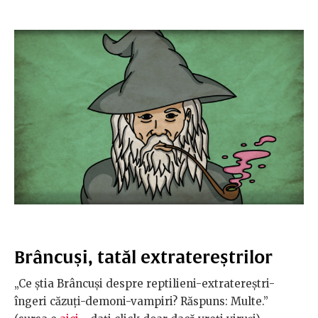
Brâncuși, tatăl extratereștrilor
„Ce știa Brâncuși despre reptilieni-extratereștri-
îngeri căzuți-demoni-vampiri? Răspuns: Multe.”