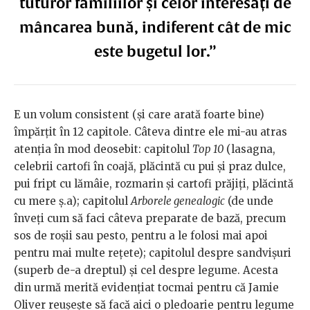
tuturor familiilor și celor interesați de
mâncarea bună, indiferent cât de mic
este bugetul lor.”
E un volum consistent (și care arată foarte bine)
împărțit în 12 capitole. Câteva dintre ele mi-au atras
atenția în mod deosebit: capitolul
Top 10
(lasagna,
celebrii cartofi în coajă, plăcintă cu pui și praz dulce,
pui fript cu lămâie, rozmarin și cartofi prăjiți, plăcintă
cu mere ș.a); capitolul
Arborele genealogic
(de unde
înveți cum să faci câteva preparate de bază, precum
sos de roșii sau pesto, pentru a le folosi mai apoi
pentru mai multe rețete); capitolul despre sandvișuri
(superb de-a dreptul) și cel despre legume. Acesta
din urmă merită evidențiat tocmai pentru că Jamie
Oliver reușește să facă aici o pledoarie pentru legume