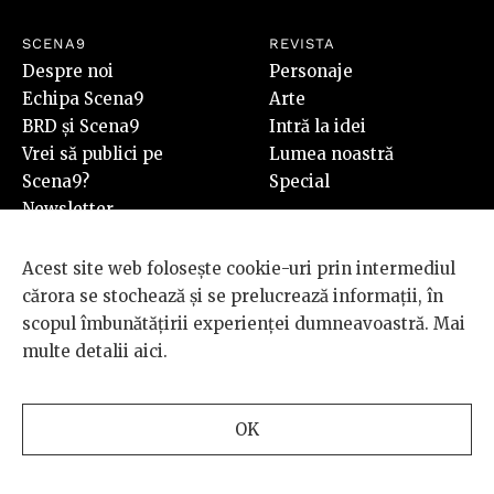
SCENA9
REVISTA
Despre noi
Personaje
Echipa Scena9
Arte
BRD și Scena9
Intră la idei
Vrei să publici pe
Lumea noastră
Scena9?
Special
Newsletter
Contact
SHOP
Acest site web folosește cookie-uri prin intermediul
Revista Scena9 #7
cărora se stochează și se prelucrează informații, în
Cumpără
scopul îmbunătățirii experienței dumneavoastră. Mai
multe detalii
aici
.
PLUS
Video
OK
Audio
Foto