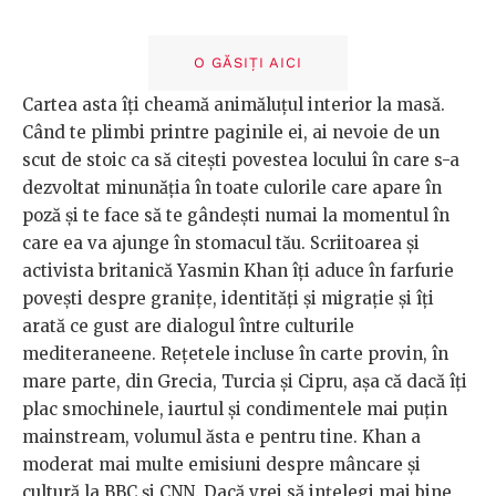
O GĂSIȚI AICI
Cartea asta îți cheamă animăluțul interior la masă.
Când te plimbi printre paginile ei, ai nevoie de un
scut de stoic ca să citești povestea locului în care s-a
dezvoltat minunăția în toate culorile care apare în
poză și te face să te gândești numai la momentul în
care ea va ajunge în stomacul tău. Scriitoarea și
activista britanică Yasmin Khan îți aduce în farfurie
povești despre granițe, identități și migrație și îți
arată ce gust are dialogul între culturile
mediteraneene. Rețetele incluse în carte provin, în
mare parte, din Grecia, Turcia și Cipru, așa că dacă îți
plac smochinele, iaurtul și condimentele mai puțin
mainstream, volumul ăsta e pentru tine. Khan a
moderat mai multe emisiuni despre mâncare și
cultură la BBC și CNN. Dacă vrei să ințelegi mai bine