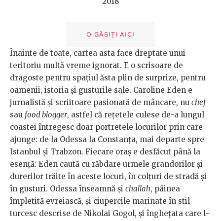
2018
O GĂSIȚI AICI
Înainte de toate, cartea asta face dreptate unui
teritoriu multă vreme ignorat. E o scrisoare de
dragoste pentru spațiul ăsta plin de surprize, pentru
oamenii, istoria și gusturile sale. Caroline Eden e
jurnalistă și scriitoare pasionată de mâncare, nu
chef
sau
food blogger
, astfel că rețetele culese de-a lungul
coastei întregesc doar portretele locurilor prin care
ajunge: de la Odessa la Constanța, mai departe spre
Istanbul și Trabzon. Fiecare oraș e desfăcut până la
esență: Eden caută cu răbdare urmele grandorilor și
durerilor trăite în aceste locuri, în colțuri de stradă și
în gusturi. Odessa înseamnă și
challah
, pâinea
împletită evreiască, și ciupercile marinate în stil
turcesc descrise de Nikolai Gogol, și înghețata care l-