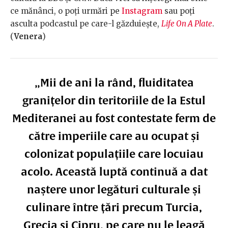
ce mănânci, o poți urmări pe
Instagram
sau poți
asculta podcastul pe care-l găzduiește,
Life On A Plate
.
(
Venera
)
„Mii de ani la rând, fluiditatea
granițelor din teritoriile de la Estul
Mediteranei au fost contestate ferm de
către imperiile care au ocupat și
colonizat populațiile care locuiau
acolo. Această luptă continuă a dat
naștere unor legături culturale și
culinare între țări precum Turcia,
Grecia și Cipru, pe care nu le leagă