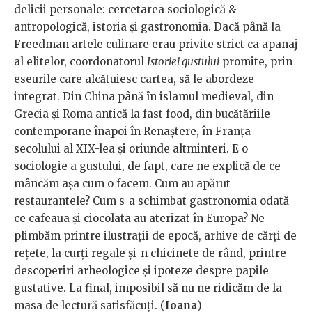
delicii personale: cercetarea sociologică &
antropologică, istoria și gastronomia. Dacă până la
Freedman artele culinare erau privite strict ca apanaj
al elitelor, coordonatorul
Istoriei gustului
promite, prin
eseurile care alcătuiesc cartea, să le abordeze
integrat. Din China până în islamul medieval, din
Grecia și Roma antică la fast food, din bucătăriile
contemporane înapoi în Renaștere, în Franța
secolului al XIX-lea și oriunde altminteri. E o
sociologie a gustului, de fapt, care ne explică de ce
mâncăm așa cum o facem. Cum au apărut
restaurantele? Cum s-a schimbat gastronomia odată
ce cafeaua și ciocolata au aterizat în Europa? Ne
plimbăm printre ilustrații de epocă, arhive de cărți de
rețete, la curți regale și-n chicinete de rând, printre
descoperiri arheologice și ipoteze despre papile
gustative. La final, imposibil să nu ne ridicăm de la
masa de lectură satisfăcuți. (
Ioana
)