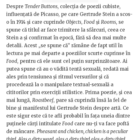
Despre
Tender Buttons
, colecția de poezii cubiste,
influențată de Picasso, pe care Gertrude
Stein a scos-
o în 1914 și care cuprinde
Objects
,
Food
și
Rooms
, se
spune că titlul ar face trimitere la sfârcuri, ceea ce
Stein a și confirmat în epocă, fără să dea mai multe
detalii. Acest „se spune că” rămâne de fapt util în
lectura pe mai departe a poeziilor scurte cuprinse în
Food
, pentru că ele sunt cel puțin surprinzătoare. Ai
putea spune că au o vădită tentă sexuală, redată mai
ales prin tensiunea și ritmul versurilor și că
procedează la o manipulare textual-sexuală a
cititorilor prin exerciții stilistice. Prima poezie, și cea
mai lungă,
Roastbeef
, pare să cuprindă însă la fel de
bine și manifestul lui Gertrude Stein despre artă. Ce
este sigur este că te afli probabil în fața uneia dintre
puținele cărți intitulate
Food
care nu-ți va face poftă
de mâncare.
Pheasant and chicken, chicken is a peculiar
third. Alas a dirty word, alas a dirty third alas a dirty third,