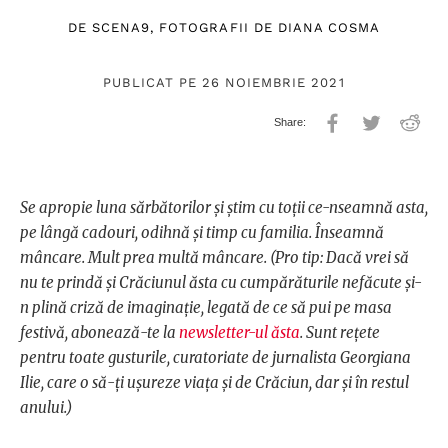
DE
SCENA9
, FOTOGRAFII DE
DIANA COSMA
PUBLICAT PE 26 NOIEMBRIE 2021
Se apropie luna sărbătorilor și știm cu toții ce-nseamnă asta,
pe lângă cadouri, odihnă și timp cu familia. Înseamnă
mâncare. Mult prea multă mâncare. (Pro tip: Dacă vrei să
nu te prindă și Crăciunul ăsta cu cumpărăturile nefăcute și-
n plină criză de imaginație, legată de ce să pui pe masa
festivă, abonează-te la
newsletter-ul ăsta
. Sunt rețete
pentru toate gusturile, curatoriate de jurnalista Georgiana
Ilie, care o să-ți ușureze viața și de Crăciun, dar și în restul
anului.)