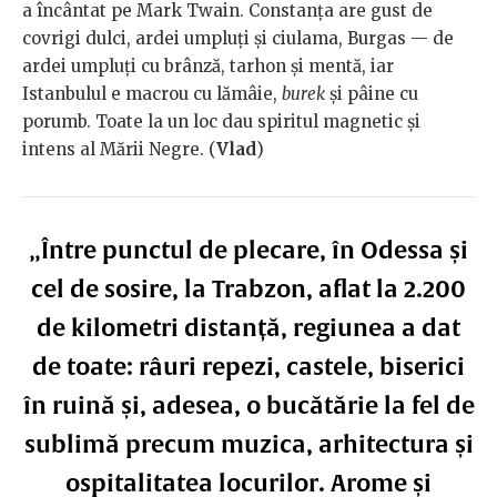
a încântat pe Mark Twain. Constanța are gust de
covrigi dulci, ardei umpluți și ciulama, Burgas — de
ardei umpluți cu brânză, tarhon și mentă, iar
Istanbulul e macrou cu lămâie,
burek
și pâine cu
porumb. Toate la un loc dau spiritul magnetic și
intens al Mării Negre. (
Vlad
)
„Între punctul de plecare, în Odessa și
cel de sosire, la Trabzon, aflat la 2.200
de kilometri distanță, regiunea a dat
de toate: râuri repezi, castele, biserici
în ruină și, adesea, o bucătărie la fel de
sublimă precum muzica, arhitectura și
ospitalitatea locurilor. Arome și