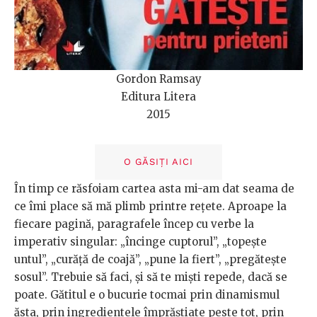
Gordon Ramsay
Editura Litera
2015
O GĂSIȚI AICI
În timp ce răsfoiam cartea asta mi-am dat seama de
ce îmi place să mă plimb printre rețete. Aproape la
fiecare pagină, paragrafele încep cu verbe la
imperativ singular: „încinge cuptorul”, „topește
untul”, „curăță de coajă”, „pune la fiert”, „pregătește
sosul”. Trebuie să faci, și să te miști repede, dacă se
poate. Gătitul e o bucurie tocmai prin dinamismul
ăsta, prin ingredientele împrăștiate peste tot, prin