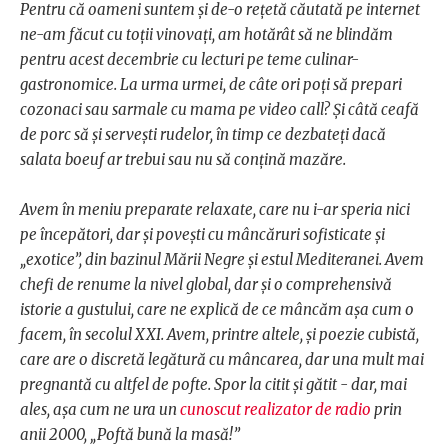
Pentru că oameni suntem și de-o rețetă căutată pe internet
ne-am făcut cu toții vinovați, am hotărât să ne blindăm
pentru acest decembrie cu lecturi pe teme culinar-
gastronomice. La urma urmei, de câte ori poți să prepari
cozonaci sau sarmale cu mama pe video call? Și câtă ceafă
de porc să și servești rudelor, în timp ce dezbateți dacă
salata boeuf ar trebui sau nu să conțină mazăre.
Avem în meniu preparate relaxate, care nu i-ar speria nici
pe începători, dar și povești cu mâncăruri sofisticate și
„exotice”, din bazinul Mării Negre și estul Mediteranei. Avem
chefi de renume la nivel global, dar și o comprehensivă
istorie a gustului, care ne explică de ce mâncăm așa cum o
facem, în secolul XXI. Avem, printre altele, și poezie cubistă,
care are o discretă legătură cu mâncarea, dar una mult mai
pregnantă cu altfel de pofte. Spor la citit și gătit - dar, mai
ales, așa cum ne ura un
cunoscut realizator de radio
prin
anii 2000, „Poftă bună la masă!”