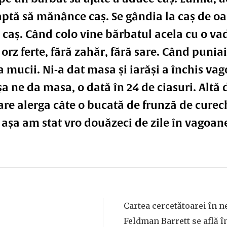
aptă să mănânce caș. Se gândia la caș de oai
a caș. Când colo vine bărbatul acela cu o va
orz ferte, fără zahăr, fără sare. Când puniai
 mucii. Ni-a dat masa și iarăși a închis vag
 Așa ne da masa, o dată în 24 de ciasuri. Altă 
are alerga câte o bucată de frunză de curec
 așa am stat vro douăzeci de zile în vagoan
Cartea cercetătoarei în n
Feldman Barrett se află î