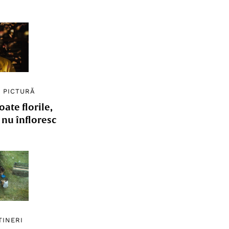
/
PICTURĂ
ate florile,
e nu înfloresc
TINERI