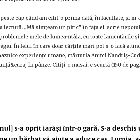
peste cap când am citit-o prima dată, în facultate, și m-
 lectură. „Mă simțeam un pitic” în fața ei, scrie nepotul
e problemele mele de lumea-ntâia, cu toate lamentările ș
egiu. În felul în care doar cărțile mari pot s-o facă atu
oaznice experiențe umane, mărturia Aniței Nandriș-Cudl
anță&curaj în pânze. Citiți-o musai, e scurtă (150 de pagi
nul] s-a oprit iarăși într-o gară. S-a deschi
ia pe un bărbat să ajute a aduce caș. Lumia,