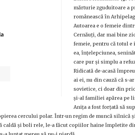
mărturie zguduitoare a p
românească în Arhipelag
Autoarea e o femeie dintr
la
Cernăuți, dar mai bine zi
femeie, pentru că totul e 
ea, înțelepciunea, seninăt
care pur și simplu a refu
Ridicată de-acasă împreun
ai ei, nu din cauză că s-a
sovietice, ci doar din pr
și-al familiei apărea pe l
Anița a fost forțată să s
opierea cercului polar. Într-un regim de muncă silnică și
ă caldă și boli rele, le-a făcut copiilor haine împletite d
i s-a luptat mereu să nu-i piardă.