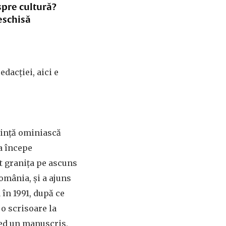
spre cultură?
eschisă
edacției, aici e
ființă ominiască
a începe
t granița pe ascuns
omânia, și a ajuns
 în 1991, după ce
 o scrisoare la
ed un manuscris,