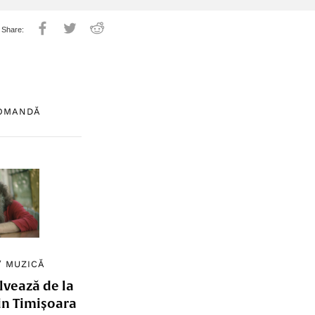
COMANDĂ
/
MUZICĂ
lvează de la
in Timișoara