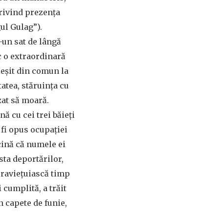
rivind prezența
ul Gulag”).
-un sat de lângă
c o extraordinară
ieșit din comun la
atea, stăruința cu
zat să moară.
ă cu cei trei băieți
r fi opus ocupației
icină că numele ei
ista deportărilor,
upraviețuiască timp
 cumplită, a trăit
in capete de funie,