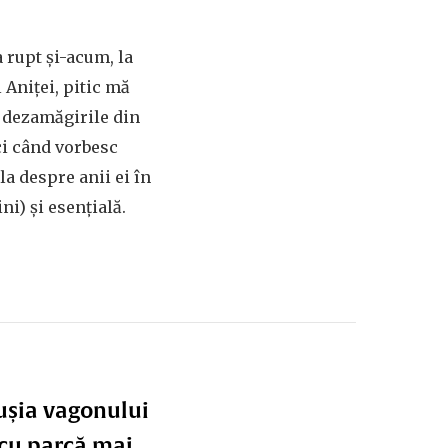
a rupt și-acum, la
 Aniței, pitic mă
i dezamăgirile din
nci când vorbesc
a despre anii ei în
ni) și esențială.
s ușia vagonului
 acu parcă mai