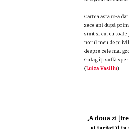
Cartea asta m-a dat 
zece ani după prima
simt și eu, cu toat
norul meu de privil
despre cele mai gr
Gulag îți suflă sper
(
Luiza Vasiliu
)
„A doua zi [tre
și iarăși îl 