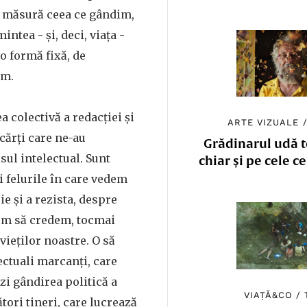
 măsură ceea ce gândim,
intea - și, deci, viața -
-o formă fixă, de
im.
 colectivă a redacției și
ARTE VIZUALE
cărți care ne-au
Grădinarul udă to
ul intelectual. Sunt
chiar și pe cele c
 felurile în care vedem
e și a rezista, despre
rem să credem, tocmai
vieților noastre. O să
ectuali marcanți, care
zi gândirea politică a
VIAȚĂ&CO
/
ători tineri, care lucrează