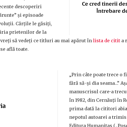
Ce cred tinerii de
ecente descoperiri
Întrebare d
mărunte” și episoade
oluții. Cărțile le găsiți,
răria prietenilor de la
 vreți să vedeți ce titluri au mai apărut în
lista de citit
a r
se află toate.
„Prin câte poate trece o 
fără să-și dia seama…” Aș
manuscrisul care-a trecu
în 1982, din Cernăuți în R
ria
prima dată la cititori abia
nepotul autoarei a trimis
Editura Humanitas („Pos