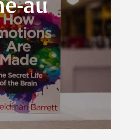
 ne-au
a