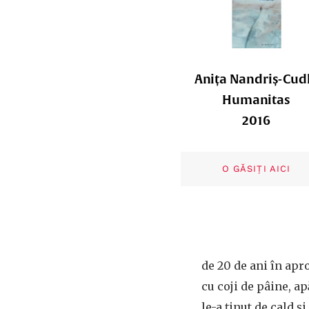
Anița Nandriș-Cud
Humanitas
2016
O GĂSIȚI AICI
de 20 de ani în apr
cu coji de pâine, ap
le-a ținut de cald ș