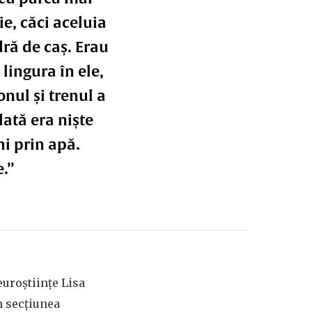
e, căci aceluia
dră de caș. Erau
 lingura în ele,
onul și trenul a
dată era niște
hi prin apă.
e.”
euroștiințe Lisa
n secțiunea