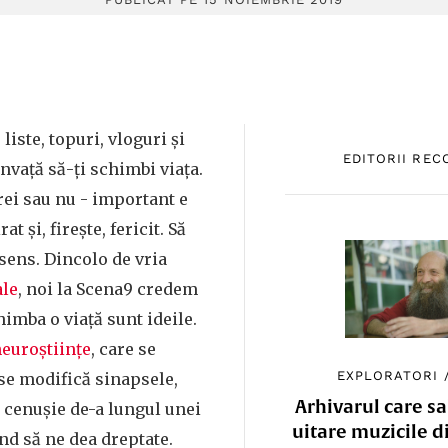
liste, topuri, vloguri și
EDITORII RE
învață să-ți schimbi viața.
ei sau nu - important e
at și, firește, fericit. Să
 sens. Dincolo de vria
ale
, noi la Scena9 credem
himba o viață sunt ideile.
euroștiințe
, care se
EXPLORATORI
se modifică sinapsele,
Arhivarul care sa
 cenușie de-a lungul unei
uitare muzicile d
nd să ne dea dreptate.