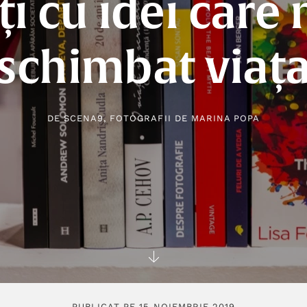
ți cu idei care
schimbat viaț
DE
SCENA9
, FOTOGRAFII DE
MARINA POPA
PUBLICAT PE 15 NOIEMBRIE 2019