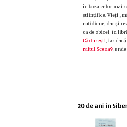
în buza celor mai r
științifice. Vieți „
cotidiene, dar și rev
ca de obicei, în lib
Cărturești
, iar dacă
raftul Scena9
, unde 
20 de ani în Sibe