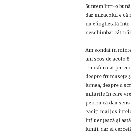
Suntem într-o bună
dar miracolul e că m
nu e înghețată într
neschimbat cât tră
Am sondat în mintea
am scos de acolo 8 
transformat parcurs
despre frumusețe și
lumea, despre a scri
miturile în care v
pentru că dau sens 
găsiți mai jos intel
influențează și astă
lumii, dar și cercet