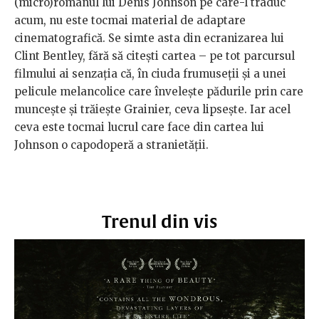
(micro)romanul lui Denis Johnson pe care-l traduc
acum, nu este tocmai material de adaptare
cinematografică. Se simte asta din ecranizarea lui
Clint Bentley, fără să citești cartea – pe tot parcursul
filmului ai senzația că, în ciuda frumuseții și a unei
pelicule melancolice care învelește pădurile prin care
muncește și trăiește Grainier, ceva lipsește. Iar acel
ceva este tocmai lucrul care face din cartea lui
Johnson o capodoperă a stranietății.
Trenul din vis