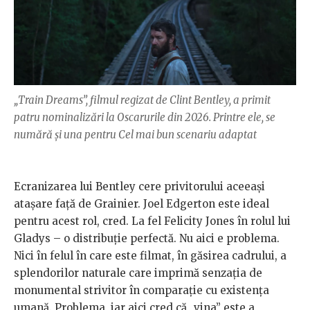
„Train Dreams”, filmul regizat de Clint Bentley, a primit
patru nominalizări la Oscarurile din 2026. Printre ele, se
numără și una pentru Cel mai bun scenariu adaptat
Ecranizarea lui Bentley cere privitorului aceeași
atașare față de Grainier. Joel Edgerton este ideal
pentru acest rol, cred. La fel Felicity Jones în rolul lui
Gladys – o distribuție perfectă. Nu aici e problema.
Nici în felul în care este filmat, în găsirea cadrului, a
splendorilor naturale care imprimă senzația de
monumental strivitor în comparație cu existența
umană. Problema, iar aici cred că „vina” este a