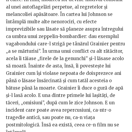
al unei autoflagelări perpetue, al regretelor și
melancoliei apăsătoare. În cartea lui Johnson se
întâmplă multe alte nenorociri, cu efecte
imprevizibile sau lăsate să planeze asupra întregului
ca umbra unui zeppelin-bombardier: dau exemplul
vagabondului care-l strigă pe tânărul Grainier pentru
„a se mărturisi”. În urma unui conflict cu alt rătăcitor,
acela îi tăiase „firele de la genunchi” și-l lăsase acolo
să moară. Înainte de asta, însă, îi povestește lui
Grainier cum își violase nepoata de doisprezece ani
până o lăsase însărcinată și cum tatăl acesteia o
bătuse până la moarte. Grainier îi duce o gură de apă
și-l lasă acolo. E una dintre primele lui lașități, de
tăceri, „omisiuni”, după cum le zice Johnson. E un
incident care poate avea repercusiuni, ca-ntr-o
tragedie antică, sau poate nu, ca-n viața
postmitologică. Însă ea există, ceea ce-n film nu se