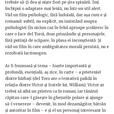
trebuie să-ți dea și niște fiori pe șira spinării. Îmi
închipui o adaptare mai lentă, nu într-un stil alert.
Văd un film psihologic, fără îndoială, dar așa cum e și
romanul: subtil, nu explicit, nu insistând asupra
psihologiei (în niciun caz în felul aproape școlăresc în
care o face del Toro), doar prinzându-și personajele,
fără putință de scăpare, în plasa ei inconștientă. Și
văd un film în care ambiguitatea morală persistă, nu e
rezolvată lacrimogen.
Ar fi frumoasă și tema – foarte importantă și
profundă, esențială, aș zice, în carte – a prieteniei
dintre bărbați (del Toro are o tentativă palidă în
relația dintre Victor și fratele lui, William). Victor ar
trebui să aibă un prieten ca în roman; iar tânărul
căpitan care-l găsește în ghețurile polare și ajunge
să-l venereze – devenit, în mod dezamăgitor, bătrân
și autoritar în film – e și el un personaj interesant în