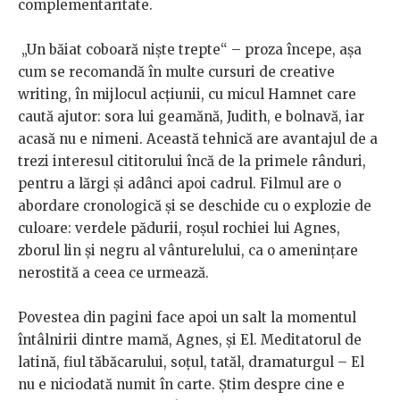
complementaritate.
„Un băiat coboară niște trepte“ – proza începe, așa
cum se recomandă în multe cursuri de creative
writing, în mijlocul acțiunii, cu micul Hamnet care
caută ajutor: sora lui geamănă, Judith, e bolnavă, iar
acasă nu e nimeni. Această tehnică are avantajul de a
trezi interesul cititorului încă de la primele rânduri,
pentru a lărgi și adânci apoi cadrul. Filmul are o
abordare cronologică și se deschide cu o explozie de
culoare: verdele pădurii, roșul rochiei lui Agnes,
zborul lin și negru al vânturelului, ca o amenințare
nerostită a ceea ce urmează.
Povestea din pagini face apoi un salt la momentul
întâlnirii dintre mamă, Agnes, și El. Meditatorul de
latină, fiul tăbăcarului, soțul, tatăl, dramaturgul – El
nu e niciodată numit în carte. Știm despre cine e