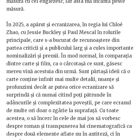
măsură cu cel englezesc, iar asta mă încântă peste
măsură.
În 2025, a apărut și ecranizarea, în regia lui Chloé
Zhao, cu Jessie Buckley și Paul Mescal în rolurile
principale, care s-a bucurat de recunoaștere din
partea criticii și a publicului larg și a cules importante
nominalizări și premii. În mod normal, în comparația
dintre carte și film, ca o cârcotașă ce sunt, găsesc
mereu vină acestuia din urmă. Sunt părtașă ideii că o
carte conține infinit mai multe detalii, nuanțe și
profunzimi decât ar putea orice ecranizare să
surprindă și că numai citind poți pătrunde în
adâncurile și complexitatea poveștii, pe care ecranul
de multe ori doar o zgârie la suprafață. Cu toate
acestea, o să încerc în cele de mai jos să vorbesc
despre roman și transpunerea lui cinematografică ca
despre două elemente aflate nu în antiteză, ci în