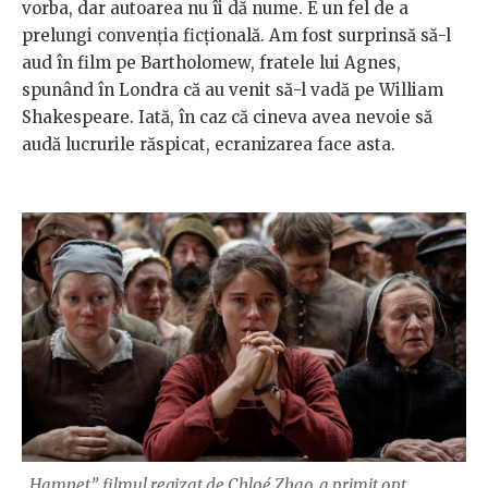
vorba, dar autoarea nu îi dă nume. E un fel de a
prelungi convenția ficțională. Am fost surprinsă să-l
aud în film pe Bartholomew, fratele lui Agnes,
spunând în Londra că au venit să-l vadă pe William
Shakespeare. Iată, în caz că cineva avea nevoie să
audă lucrurile răspicat, ecranizarea face asta.
„Hamnet”, filmul regizat de Chloé Zhao, a primit opt