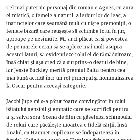
Cel mai puternic personaj din roman e Agnes, cu aura
ei mistică, o femeie a naturii, a ierburilor de leac, a
instinctelor care seamănă mult cu niște premoniții, o
femeie bizară care reușește să schimbe totul în jur,
aproape pe nesimțite. Mi-ar fi plăcut ca și povestea
de pe marele ecran să se aplece mai mult asupra
acestei laturi, să evidențieze rolul ei de tămăduitoare,
însă chiar și așa cred că a surprins-o destul de bine,
iar Jessie Buckley merită premiul Bafta pentru cea
mai bună actriță într-un rol principal și nominalizarea
la Oscar pentru aceeași categorie.
Jacobi Jupe mi s-a părut foarte convingător în rolul
băiatului sensibil și empatic care se sacrifică pentru
a-și salva sora. Scena de film cu găselnița schimbului
de roluri care păcălește moartea e fidelă cărții, însă
finalul, cu Hamnet copil care se îndepărtează în