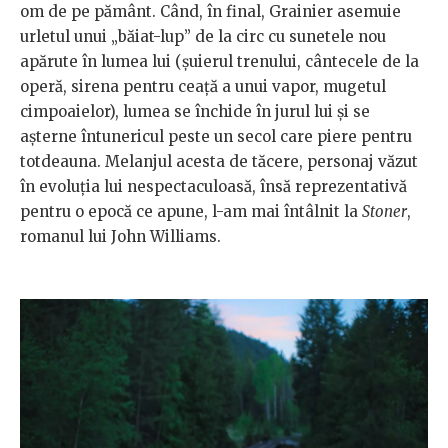
om de pe pământ. Când, în final, Grainier asemuie
urletul unui „băiat-lup” de la circ cu sunetele nou
apărute în lumea lui (șuierul trenului, cântecele de la
operă, sirena pentru ceață a unui vapor, mugetul
cimpoaielor), lumea se închide în jurul lui și se
așterne întunericul peste un secol care piere pentru
totdeauna. Melanjul acesta de tăcere, personaj văzut
în evoluția lui nespectaculoasă, însă reprezentativă
pentru o epocă ce apune, l-am mai întâlnit la
Stoner
,
romanul lui John Williams.