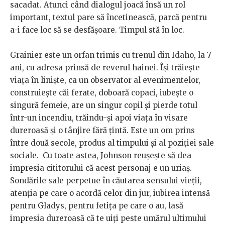
sacadat. Atunci când dialogul joacă însă un rol
important, textul pare să încetinească, parcă pentru
a-i face loc să se desfășoare. Timpul stă în loc.
Grainier este un orfan trimis cu trenul din Idaho, la 7
ani, cu adresa prinsă de reverul hainei. Își trăiește
viața în liniște, ca un observator al evenimentelor,
construiește căi ferate, doboară copaci, iubește o
singură femeie, are un singur copil și pierde totul
într-un incendiu, trăindu-și apoi viața în visare
dureroasă și o tânjire fără țintă. Este un om prins
între două secole, produs al timpului și al poziției sale
sociale. Cu toate astea, Johnson reușește să dea
impresia cititorului că acest personaj e un uriaș.
Sondările sale perpetue în căutarea sensului vieții,
atenția pe care o acordă celor din jur, iubirea intensă
pentru Gladys, pentru fetița pe care o au, lasă
impresia dureroasă că te uiți peste umărul ultimului