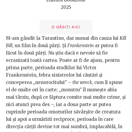
2025
O GĂSIȚI AICI
M-am gândit la Tarantino, dar numai din cauza lui
Kill
Bill
, un film în două părți. Și
Frankenstein
ar putea fi
făcut în două părți. Nu știu dacă e nevoie să fie
ecranizată toată cartea. Poate ar fi de ajuns, pentru
prima parte, perioada studiilor lui Victor
Frankenstein, febra sinistrelor lui căutări și
conceperea „nenorocitului” –
the wreck
, cum îi spune
el de multe ori în carte; „monstru” îl numește abia
mai târziu, după ce făptura comite mai multe crime, și
nici atunci prea des –, iar a doua parte ar putea
cuprinde perioada omorurilor săvârșite de creatura
lui și apoi a urmăririi reciproce, perioada în care
direcția cărții devine tot mai sumbră, implacabilă, în