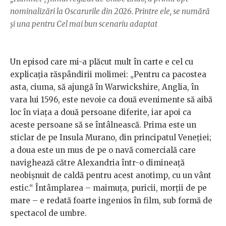
nominalizări la Oscarurile din 2026. Printre ele, se numără
și una pentru Cel mai bun scenariu adaptat
Un episod care mi-a plăcut mult în carte e cel cu
explicația răspândirii molimei: „Pentru ca pacostea
asta, ciuma, să ajungă în Warwickshire, Anglia, în
vara lui 1596, este nevoie ca două evenimente să aibă
loc în viața a două persoane diferite, iar apoi ca
aceste persoane să se întâlnească. Prima este un
sticlar de pe Insula Murano, din principatul Veneției;
a doua este un mus de pe o navă comercială care
navighează către Alexandria într-o dimineață
neobișnuit de caldă pentru acest anotimp, cu un vânt
estic.“ Întâmplarea – maimuța, puricii, morții de pe
mare – e redată foarte ingenios în film, sub formă de
spectacol de umbre.