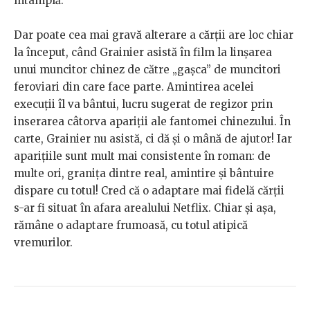
întâmplă.
Dar poate cea mai gravă alterare a cărții are loc chiar
la început, când Grainier asistă în film la linșarea
unui muncitor chinez de către „gașca” de muncitori
feroviari din care face parte. Amintirea acelei
execuții îl va bântui, lucru sugerat de regizor prin
inserarea câtorva apariții ale fantomei chinezului. În
carte, Grainier nu asistă, ci dă și o mână de ajutor! Iar
aparițiile sunt mult mai consistente în roman: de
multe ori, granița dintre real, amintire și bântuire
dispare cu totul! Cred că o adaptare mai fidelă cărții
s-ar fi situat în afara arealului Netflix. Chiar și așa,
rămâne o adaptare frumoasă, cu totul atipică
vremurilor.