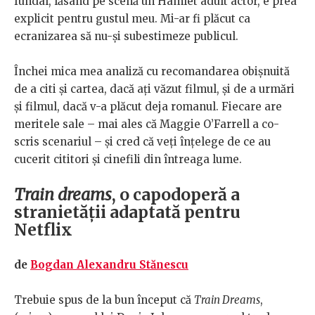
fundal, lăsând pe scenă un Hamlet adult actor, e prea
explicit pentru gustul meu. Mi-ar fi plăcut ca
ecranizarea să nu-și subestimeze publicul.
Închei mica mea analiză cu recomandarea obișnuită
de a citi și cartea, dacă ați văzut filmul, și de a urmări
și filmul, dacă v-a plăcut deja romanul. Fiecare are
meritele sale – mai ales că Maggie O’Farrell a co-
scris scenariul – și cred că veți înțelege de ce au
cucerit cititori și cinefili din întreaga lume.
Train dreams
, o capodoperă a
stranietății adaptată pentru
Netflix
de
Bogdan Alexandru Stănescu
Trebuie spus de la bun început că
Train Dreams
,