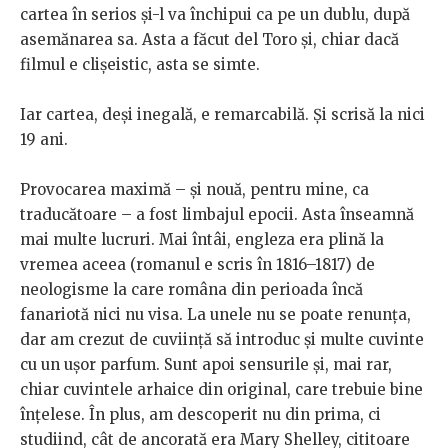
cartea în serios și-l va închipui ca pe un dublu, după
asemănarea sa. Asta a făcut del Toro și, chiar dacă
filmul e clișeistic, asta se simte.
Iar cartea, deși inegală, e remarcabilă. Și scrisă la nici
19 ani.
Provocarea maximă – și nouă, pentru mine, ca
traducătoare – a fost limbajul epocii. Asta înseamnă
mai multe lucruri. Mai întâi, engleza era plină la
vremea aceea (romanul e scris în 1816–1817) de
neologisme la care româna din perioada încă
fanariotă nici nu visa. La unele nu se poate renunța,
dar am crezut de cuviință să introduc și multe cuvinte
cu un ușor parfum. Sunt apoi sensurile și, mai rar,
chiar cuvintele arhaice din original, care trebuie bine
înțelese. În plus, am descoperit nu din prima, ci
studiind, cât de ancorată era Mary Shelley, cititoare