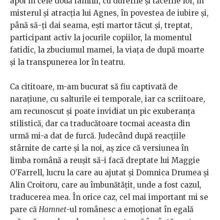
apoi în cele două familii, cu durerile și tăcerile lor, în
misterul și atracția lui Agnes, în povestea de iubire și,
până să-ți dai seama, ești martor tăcut și, treptat,
participant activ la jocurile copiilor, la momentul
fatidic, la zbuciumul mamei, la viața de după moarte
și la transpunerea lor în teatru.
Ca cititoare, m-am bucurat să fiu captivată de
narațiune, cu salturile ei temporale, iar ca scriitoare,
am recunoscut și poate invidiat un pic exuberanța
stilistică, dar ca traducătoare tocmai aceasta din
urmă mi-a dat de furcă. Judecând după reacțiile
stârnite de carte și la noi, aș zice că versiunea în
limba română a reușit să-i facă dreptate lui Maggie
O’Farrell, lucru la care au ajutat și Domnica Drumea și
Alin Croitoru, care au îmbunătățit, unde a fost cazul,
traducerea mea. În orice caz, cel mai important mi se
pare că
Hamnet
-ul românesc a emoționat în egală