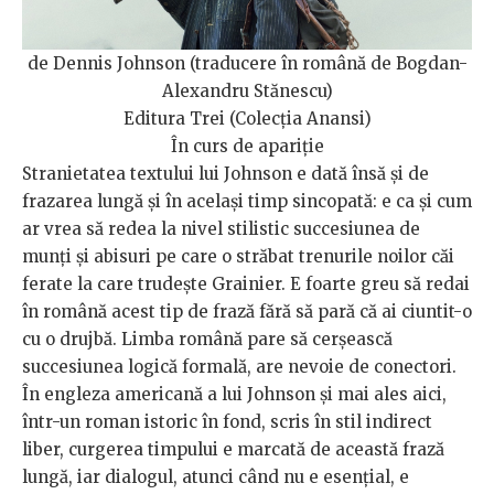
de Dennis Johnson (traducere în română de Bogdan-
Alexandru Stănescu)
Editura Trei (Colecția Anansi)
În curs de apariție
Stranietatea textului lui Johnson e dată însă și de
frazarea lungă și în același timp sincopată: e ca și cum
ar vrea să redea la nivel stilistic succesiunea de
munți și abisuri pe care o străbat trenurile noilor căi
ferate la care trudește Grainier. E foarte greu să redai
în română acest tip de frază fără să pară că ai ciuntit-o
cu o drujbă. Limba română pare să cerșească
succesiunea logică formală, are nevoie de conectori.
În engleza americană a lui Johnson și mai ales aici,
într-un roman istoric în fond, scris în stil indirect
liber, curgerea timpului e marcată de această frază
lungă, iar dialogul, atunci când nu e esențial, e