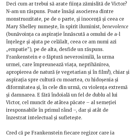
Deci cum ar trebui să arate ființa zămislită de Victor?
N-am un răspuns. Poate însăși asocierea dintre
monstruozitate, pe de o parte, și inocență și ceea ce
Mary Shelley numește, în spirit iluminist,
benevolence
(bunăvoința ca aspirație înnăscută a omului de a-l
înțelege și ajuta pe celălalt, ceea ce am numi azi
„empatie”), pe de alta, desfide un răspuns.
Frankenstein e o făptură neverosimilă, la urma
urmei, care împreunează viața, neprihănirea,
apropierea de natură (e vegetarian și în film!), chiar și
aspirația spre cultură cu moartea, cu hidoșenia și
diformitatea și, în cele din urmă, cu violența extremă
și damnarea. E fără îndoială un fel de dublu al lui
Victor, cel muncit de atâtea păcate – al semeției
iresponsabile în primul rând –, dar și atât de
înzestrat intelectual și sufletește.
Cred că pe Frankenstein fiecare regizor care ia