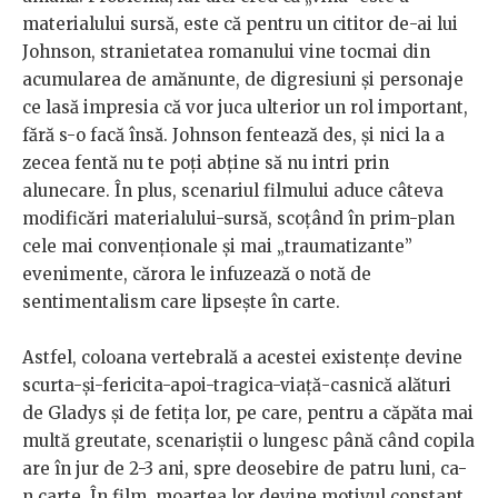
materialului sursă, este că pentru un cititor de-ai lui
Johnson, stranietatea romanului vine tocmai din
acumularea de amănunte, de digresiuni și personaje
ce lasă impresia că vor juca ulterior un rol important,
fără s-o facă însă. Johnson fentează des, și nici la a
zecea fentă nu te poți abține să nu intri prin
alunecare. În plus, scenariul filmului aduce câteva
modificări materialului-sursă, scoțând în prim-plan
cele mai convenționale și mai „traumatizante”
evenimente, cărora le infuzează o notă de
sentimentalism care lipsește în carte.
Astfel, coloana vertebrală a acestei existențe devine
scurta-și-fericita-apoi-tragica-viață-casnică alături
de Gladys și de fetița lor, pe care, pentru a căpăta mai
multă greutate, scenariștii o lungesc până când copila
are în jur de 2-3 ani, spre deosebire de patru luni, ca-
n carte. În film, moartea lor devine motivul constant