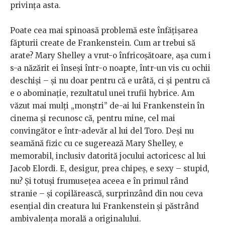
privința asta.
Poate cea mai spinoasă problemă este înfățișarea
făpturii create de Frankenstein. Cum ar trebui să
arate? Mary Shelley a vrut-o înfricoșătoare, așa cum i
s-a năzărit ei înseși într-o noapte, într-un vis cu ochii
deschiși – și nu doar pentru că e urâtă, ci și pentru că
e o abominație, rezultatul unei trufii hybrice. Am
văzut mai mulți „monștri” de-ai lui Frankenstein în
cinema și recunosc că, pentru mine, cel mai
convingător e într-adevăr al lui del Toro. Deși nu
seamănă fizic cu ce sugerează Mary Shelley, e
memorabil, inclusiv datorită jocului actoricesc al lui
Jacob Elordi. E, desigur, prea chipeș, e sexy – stupid,
nu? Și totuși frumusețea aceea e în primul rând
stranie – și copilărească, surprinzând din nou ceva
esențial din creatura lui Frankenstein și păstrând
ambivalența morală a originalului.