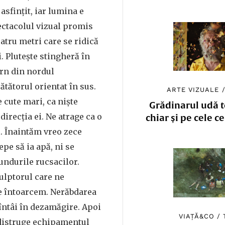
asfințit, iar lumina e
ectacolul vizual promis
atru metri care se ridică
. Pluteşte stingheră în
urn din nordul
ătătorul orientat în sus.
ARTE VIZUALE
 cute mari, ca nişte
Grădinarul udă to
direcția ei. Ne atrage ca o
chiar și pe cele c
ă. Înaintăm vreo zece
epe să ia apă, ni se
fundurile rucsacilor.
ulptorul care ne
ne întoarcem. Nerăbdarea
întâi în dezamăgire. Apoi
VIAȚĂ&CO
/
 distruge echipamentul