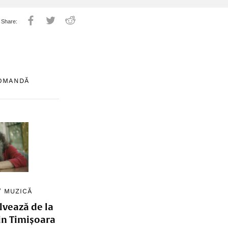
COMANDĂ
/
MUZICĂ
lvează de la
in Timișoara