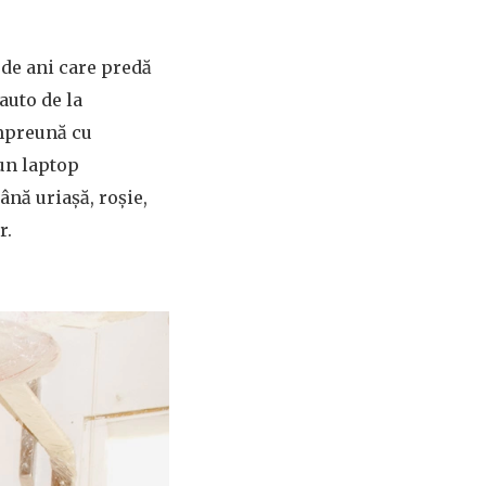
 de ani care predă
 auto de la
împreună cu
-un laptop
ână uriaşă, roşie,
r.