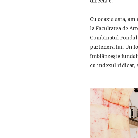
directă e.”
Cu ocazia asta, am 
la Facultatea de Art
Combinatul Fondului
partenera lui. Un l
îmblânzeşte fundalu
cu indexul ridicat, 