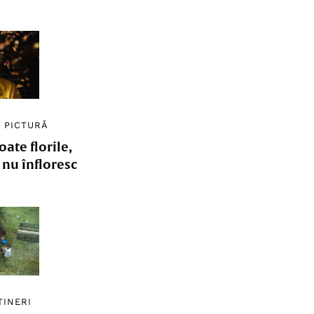
/
PICTURĂ
ate florile,
e nu înfloresc
TINERI