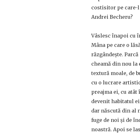
costisitor pe care-l
Andrei Becheru?
Vâslesc înapoi cu 
Mâna pe care o lăsă
răzgândeşte. Parcă 
cheamă din nou la e
textură moale, de b
cu o lucrare artisti
preajma ei, cu atât 
devenit habitatul ei
dar născută din al 
fuge de noi şi de în
noastră. Apoi se la