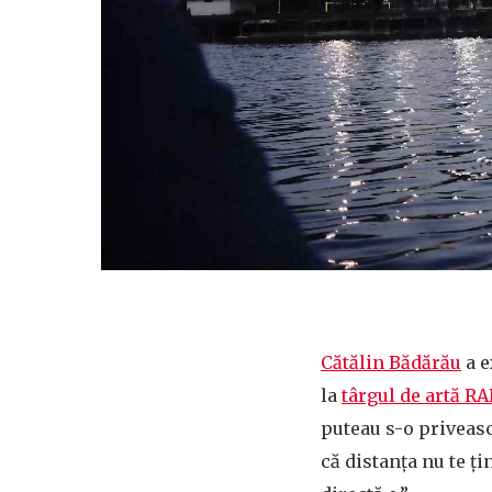
Cătălin Bădărău
a e
la
târgul de artă RA
puteau s-o priveasc
că distanța nu te ți