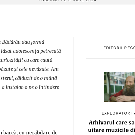
in Bădărău dau formă
EDITORII RE
a lăsat adolescența petrecută
curiozității cu care caută
 văzute și cele nevăzute. Am
isterul, călăuzit de o mână
 a instalat-o pe o întindere
EXPLORATORI
Arhivarul care sa
uitare muzicile d
în barcă, cu nerăbdare de