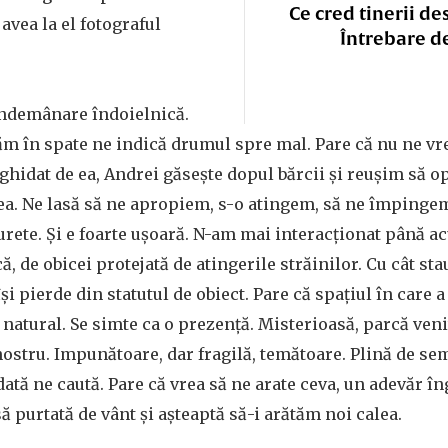
Ce cred tinerii de
 avea la el fotograful
Întrebare d
îndemânare îndoielnică.
m în spate ne indică drumul spre mal. Pare că nu ne vre
ghidat de ea, Andrei găsește dopul bărcii și reușim să 
a. Ne lasă să ne apropiem, s-o atingem, să ne împingem
urete. Şi e foarte uşoară. N-am mai interacţionat până ac
că, de obicei protejată de atingerile străinilor. Cu cât st
își pierde din statutul de obiect. Pare că spațiul în care a
 natural. Se simte ca o prezenţă. Misterioasă, parcă veni
nostru. Impunătoare, dar fragilă, temătoare. Plină de sem
dată ne caută. Pare că vrea să ne arate ceva, un adevăr în
să purtată de vânt și aşteaptă să-i arătăm noi calea.