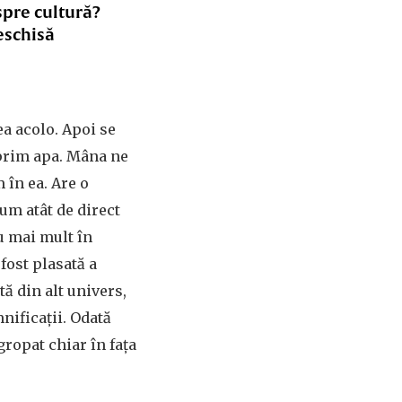
spre cultură?
eschisă
a acolo. Apoi se
oprim apa. Mâna ne
 în ea. Are o
um atât de direct
au mai mult în
 fost plasată a
tă din alt univers,
nificaţii. Odată
gropat chiar în faţa