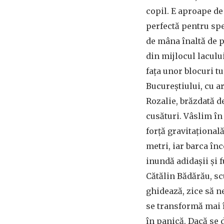
copil. E aproape de 
perfectă pentru sp
de mâna înaltă de p
din mijlocul lacului
faţa unor blocuri t
Bucureștiului, cu ar
Rozalie, brăzdată de
cusături. Vâslim în 
forță gravitațional
metri, iar barca înc
inundă adidaşii şi 
Cătălin Bădărău, sc
ghidează, zice să 
se transformă mai 
în panică. Dacă se