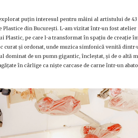
explorat puţin interesul pentru mâini al artistului de 43
e Plastice din Bucureşti. L-am vizitat într-un fost atelier
 Plastic, pe care l-a transformat în spaţiu de creaţie 
oc curat şi ordonat, unde muzica simfonică venită dintr
l dominat de un pumn gigantic, încleştat, şi de o altă m
agăţate în cârlige ca nişte carcase de carne într-un abato