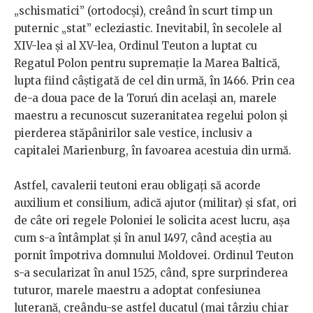
„schismatici” (ortodocşi), creând în scurt timp un
puternic „stat” ecleziastic. Inevitabil, în secolele al
XIV-lea şi al XV-lea, Ordinul Teuton a luptat cu
Regatul Polon pentru supremaţie la Marea Baltică,
lupta fiind câştigată de cel din urmă, în 1466. Prin cea
de-a doua pace de la Toruń din același an, marele
maestru a recunoscut suzeranitatea regelui polon şi
pierderea stăpânirilor sale vestice, inclusiv a
capitalei Marienburg, în favoarea acestuia din urmă.
Astfel, cavalerii teutoni erau obligaţi să acorde
auxilium et consilium, adică ajutor (militar) şi sfat, ori
de câte ori regele Poloniei le solicita acest lucru, aşa
cum s-a întâmplat şi în anul 1497, când aceștia au
pornit împotriva domnului Moldovei. Ordinul Teuton
s-a secularizat în anul 1525, când, spre surprinderea
tuturor, marele maestru a adoptat confesiunea
luterană, creându-se astfel ducatul (mai târziu chiar