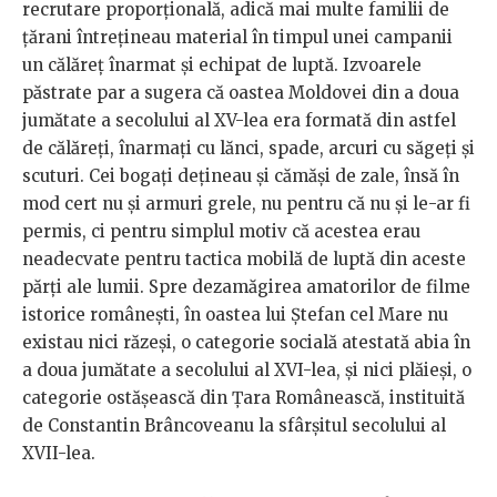
recrutare proporţională, adică mai multe familii de
ţărani întreţineau material în timpul unei campanii
un călăreț înarmat şi echipat de luptă. Izvoarele
păstrate par a sugera că oastea Moldovei din a doua
jumătate a secolului al XV-lea era formată din astfel
de călăreţi, înarmaţi cu lănci, spade, arcuri cu săgeţi şi
scuturi. Cei bogaţi dețineau şi cămăşi de zale, însă în
mod cert nu şi armuri grele, nu pentru că nu şi le-ar fi
permis, ci pentru simplul motiv că acestea erau
neadecvate pentru tactica mobilă de luptă din aceste
părţi ale lumii. Spre dezamăgirea amatorilor de filme
istorice româneşti, în oastea lui Ştefan cel Mare nu
existau nici răzeşi, o categorie socială atestată abia în
a doua jumătate a secolului al XVI-lea, şi nici plăieşi, o
categorie ostăşească din Ţara Românească, instituită
de Constantin Brâncoveanu la sfârşitul secolului al
XVII-lea.