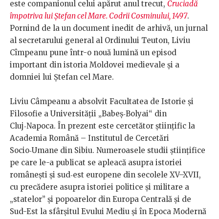
este companionul celui apărut anul trecut,
Cruciadă
împotriva lui Ștefan cel Mare. Codrii Cosminului, 1497
.
Pornind de la un document inedit de arhivă, un jurnal
al secretarului general al Ordinului Teuton, Liviu
Cîmpeanu pune într-o nouă lumină un episod
important din istoria Moldovei medievale și a
domniei lui Ștefan cel Mare.
Liviu Câmpeanu a absolvit Facultatea de Istorie şi
Filosofie a Universităţii „Babeş‑Bolyai“ din
Cluj‑Napoca. În prezent este cercetător ştiinţific la
Academia Română – Institutul de Cercetări
Socio‑Umane din Sibiu. Numeroasele studii ştiinţifice
pe care le-a publicat se apleacă asupra istoriei
românești şi sud‑est europene din secolele XV–XVII,
cu precădere asupra istoriei politice şi militare a
„statelor” şi popoarelor din Europa Centrală şi de
Sud-Est la sfârşitul Evului Mediu şi în Epoca Modernă