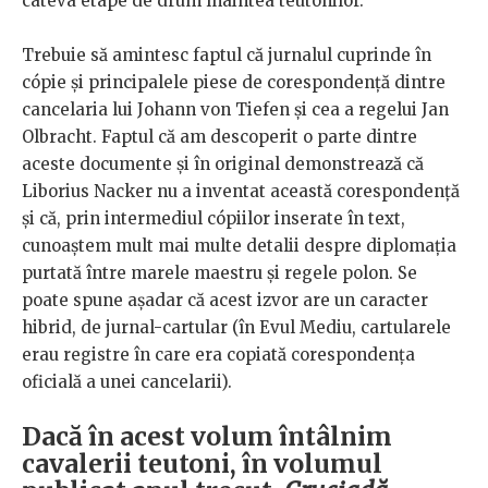
câteva etape de drum înaintea teutonilor.
Trebuie să amintesc faptul că jurnalul cuprinde în
cópie şi principalele piese de corespondenţă dintre
cancelaria lui Johann von Tiefen şi cea a regelui Jan
Olbracht. Faptul că am descoperit o parte dintre
aceste documente şi în original demonstrează că
Liborius Nacker nu a inventat această corespondenţă
şi că, prin intermediul cópiilor inserate în text,
cunoaştem mult mai multe detalii despre diplomaţia
purtată între marele maestru şi regele polon. Se
poate spune așadar că acest izvor are un caracter
hibrid, de jurnal-cartular (în Evul Mediu, cartularele
erau registre în care era copiată corespondenţa
oficială a unei cancelarii).
Dacă în acest volum întâlnim
cavalerii teutoni, în volumul