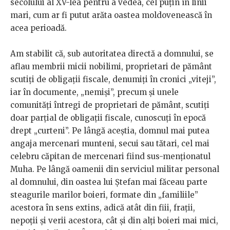
secolului al XV-lea pentru a vedea, cel puţin în linii
mari, cum ar fi putut arăta oastea moldovenească în
acea perioadă.
Am stabilit că, sub autoritatea directă a domnului, se
aflau membrii micii nobilimi, proprietari de pământ
scutiţi de obligaţii fiscale, denumiţi în cronici „viteji”,
iar în documente, „nemişi”, precum şi unele
comunităţi întregi de proprietari de pământ, scutiţi
doar parţial de obligaţii fiscale, cunoscuţi în epocă
drept „curteni”. Pe lângă aceştia, domnul mai putea
angaja mercenari munteni, secui sau tătari, cel mai
celebru căpitan de mercenari fiind sus-menţionatul
Muha. Pe lângă oamenii din serviciul militar personal
al domnului, din oastea lui Ștefan mai făceau parte
steagurile marilor boieri, formate din „familiile”
acestora în sens extins, adică atât din fiii, fraţii,
nepoţii şi verii acestora, cât şi din alţi boieri mai mici,