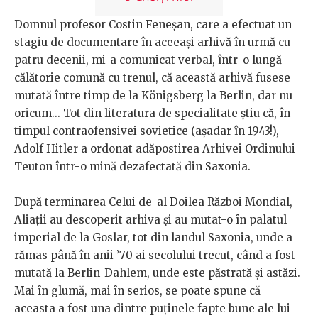
Domnul profesor Costin Feneşan, care a efectuat un
stagiu de documentare în aceeaşi arhivă în urmă cu
patru decenii, mi-a comunicat verbal, într-o lungă
călătorie comună cu trenul, că această arhivă fusese
mutată între timp de la Königsberg la Berlin, dar nu
oricum... Tot din literatura de specialitate ştiu că, în
timpul contraofensivei sovietice (aşadar în 1943!),
Adolf Hitler a ordonat adăpostirea Arhivei Ordinului
Teuton într-o mină dezafectată din Saxonia.
După terminarea Celui de-al Doilea Război Mondial,
Aliaţii au descoperit arhiva şi au mutat-o în palatul
imperial de la Goslar, tot din landul Saxonia, unde a
rămas până în anii ’70 ai secolului trecut, când a fost
mutată la Berlin-Dahlem, unde este păstrată şi astăzi.
Mai în glumă, mai în serios, se poate spune că
aceasta a fost una dintre puţinele fapte bune ale lui