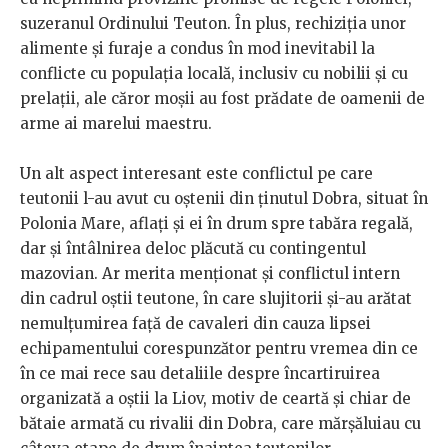
suzeranul Ordinului Teuton. În plus, rechiziţia unor
alimente şi furaje a condus în mod inevitabil la
conflicte cu populaţia locală, inclusiv cu nobilii şi cu
prelaţii, ale căror moşii au fost prădate de oamenii de
arme ai marelui maestru.
Un alt aspect interesant este conflictul pe care
teutonii l-au avut cu oştenii din ţinutul Dobra, situat în
Polonia Mare, aflați şi ei în drum spre tabăra regală,
dar şi întâlnirea deloc plăcută cu contingentul
mazovian. Ar merita menţionat şi conflictul intern
din cadrul oștii teutone, în care slujitorii şi-au arătat
nemulţumirea faţă de cavaleri din cauza lipsei
echipamentului corespunzător pentru vremea din ce
în ce mai rece sau detaliile despre încartiruirea
organizată a oştii la Liov, motiv de ceartă şi chiar de
bătaie armată cu rivalii din Dobra, care mărşăluiau cu