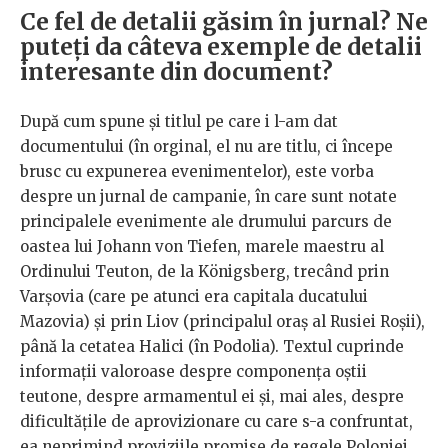
Ce fel de detalii găsim în jurnal? Ne
puteți da câteva exemple de detalii
interesante din document?
După cum spune şi titlul pe care i l-am dat
documentului (în orginal, el nu are titlu, ci începe
brusc cu expunerea evenimentelor), este vorba
despre un jurnal de campanie, în care sunt notate
principalele evenimente ale drumului parcurs de
oastea lui Johann von Tiefen, marele maestru al
Ordinului Teuton, de la Königsberg, trecând prin
Varşovia (care pe atunci era capitala ducatului
Mazovia) şi prin Liov (principalul oraş al Rusiei Roşii),
până la cetatea Halici (în Podolia). Textul cuprinde
informaţii valoroase despre componenţa oştii
teutone, despre armamentul ei şi, mai ales, despre
dificultăţile de aprovizionare cu care s-a confruntat,
ea neprimind proviziile promise de regele Poloniei,