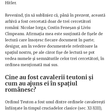
Hitler.
Revenind, ţin să subliniez că, până în prezent, această
arhivă a fost cercetată doar de trei cercetători
români: Nicolae Iorga, Costin Feneşan şi Liviu
Cîmpeanu. Afirmaţia mea este susţinută de fişele de
lectură care însoţesc fiecare document în parte;
desigur, am în vedere documentele referitoare la
spaţiul nostru, pe ale căror fișe de lectură se pot
vedea numele şi semnăturile celor trei cercetători, în
ordinea menționată mai sus.
Cine au fost cavalerii teutoni și
cum au ajuns ei în spațiul
românesc?
Ordinul Teuton a fost unul dintre ordinele cavalereşti
înfiinţate în timpul cruciadelor clasice (sec. XI-XIII),