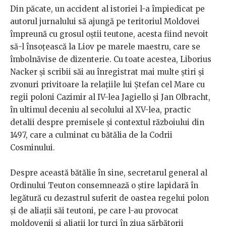
Din păcate, un accident al istoriei l-a împiedicat pe
autorul jurnalului să ajungă pe teritoriul Moldovei
împreună cu grosul oştii teutone, acesta fiind nevoit
să-l însoţească la Liov pe marele maestru, care se
îmbolnăvise de dizenterie. Cu toate acestea, Liborius
Nacker şi scribii săi au înregistrat mai multe ştiri şi
zvonuri privitoare la relaţiile lui Ştefan cel Mare cu
regii poloni Cazimir al IV-lea Jagiello şi Jan Olbracht,
în ultimul deceniu al secolului al XV-lea, practic
detalii despre premisele şi contextul războiului din
1497, care a culminat cu bătălia de la Codrii
Cosminului.
Despre această bătălie în sine, secretarul general al
Ordinului Teuton consemnează o ştire lapidară în
legătură cu dezastrul suferit de oastea regelui polon
şi de aliaţii săi teutoni, pe care l-au provocat
moldovenii şi aliaţii lor turci în ziua sărbătorii