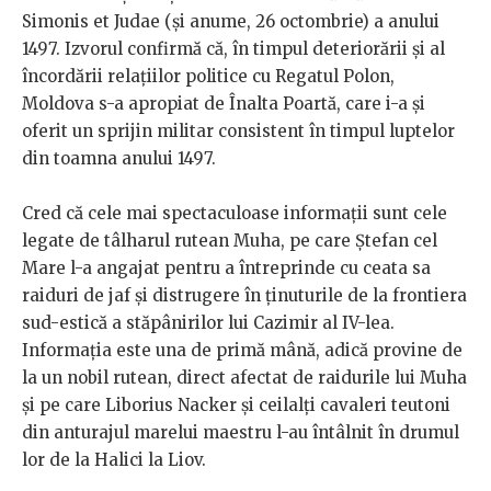
Simonis et Judae (și anume, 26 octombrie) a anului
1497. Izvorul confirmă că, în timpul deteriorării şi al
încordării relaţiilor politice cu Regatul Polon,
Moldova s-a apropiat de Înalta Poartă, care i-a şi
oferit un sprijin militar consistent în timpul luptelor
din toamna anului 1497.
Cred că cele mai spectaculoase informaţii sunt cele
legate de tâlharul rutean Muha, pe care Ştefan cel
Mare l-a angajat pentru a întreprinde cu ceata sa
raiduri de jaf şi distrugere în ţinuturile de la frontiera
sud-estică a stăpânirilor lui Cazimir al IV-lea.
Informaţia este una de primă mână, adică provine de
la un nobil rutean, direct afectat de raidurile lui Muha
și pe care Liborius Nacker şi ceilalţi cavaleri teutoni
din anturajul marelui maestru l-au întâlnit în drumul
lor de la Halici la Liov.