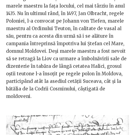
marele maestru la faţa locului, cel mai târziu în anul
1435. Nu în ultimul rând, în 1497, Jan Olbracht, regele
Poloniei, l-a convocat pe Johann von Tiefen, marele
maestru al Ordinului Teuton, în calitate de vasal al
său, pentru ca acesta din urmă să i se alăture în
campania întreprinsă împotriva lui Ştefan cel Mare,
domnul Moldovei. Deși marele maestru a fost nevoit
să se retragă la Liov ca urmare a îmbolnăvirii sale de
dizenterie în tabăra de lângă cetatea Halici, grosul
oştii teutone l-a însoţit pe regele polon în Moldova,
participând atât la asediul cetăţii Suceava, cât şi la
bătălia de la Codrii Cosminului, câştigată de
moldoveni.