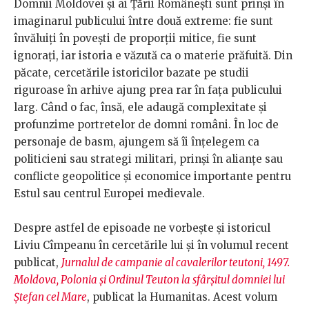
Domnii Moldovei şi ai Ţării Româneşti sunt prinși în
imaginarul publicului între două extreme: fie sunt
învăluiți în povești de proporții mitice, fie sunt
ignorați, iar istoria e văzută ca o materie prăfuită. Din
păcate, cercetările istoricilor bazate pe studii
riguroase în arhive ajung prea rar în fața publicului
larg. Când o fac, însă, ele adaugă complexitate și
profunzime portretelor de domni români. În loc de
personaje de basm, ajungem să îi înțelegem ca
politicieni sau strategi militari, prinși în alianțe sau
conflicte geopolitice și economice importante pentru
Estul sau centrul Europei medievale.
Despre astfel de episoade ne vorbește și istoricul
Liviu Cîmpeanu în cercetările lui și în volumul recent
publicat,
Jurnalul de campanie al cavalerilor teutoni, 1497.
Moldova, Polonia şi Ordinul Teuton la sfârşitul domniei lui
Ştefan cel Mare
, publicat la Humanitas. Acest volum