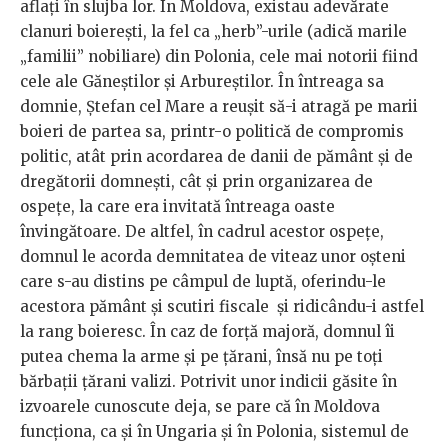
aflaţi în slujba lor. În Moldova, existau adevărate
clanuri boiereşti, la fel ca „herb”-urile (adică marile
„familii” nobiliare) din Polonia, cele mai notorii fiind
cele ale Găneştilor şi Arbureştilor. În întreaga sa
domnie, Ştefan cel Mare a reuşit să-i atragă pe marii
boieri de partea sa, printr-o politică de compromis
politic, atât prin acordarea de danii de pământ și de
dregătorii domneşti, cât şi prin organizarea de
ospeţe, la care era invitată întreaga oaste
învingătoare. De altfel, în cadrul acestor ospeţe,
domnul le acorda demnitatea de viteaz unor oşteni
care s-au distins pe câmpul de luptă, oferindu-le
acestora pământ şi scutiri fiscale și ridicându-i astfel
la rang boieresc. În caz de forţă majoră, domnul îi
putea chema la arme şi pe ţărani, însă nu pe toţi
bărbaţii țărani valizi. Potrivit unor indicii găsite în
izvoarele cunoscute deja, se pare că în Moldova
funcţiona, ca și în Ungaria şi în Polonia, sistemul de