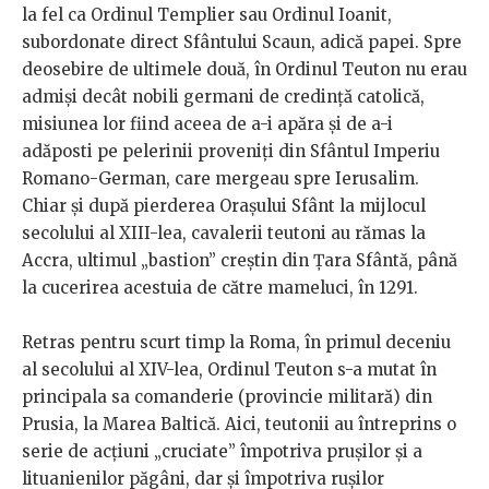
la fel ca Ordinul Templier sau Ordinul Ioanit,
subordonate direct Sfântului Scaun, adică papei. Spre
deosebire de ultimele două, în Ordinul Teuton nu erau
admişi decât nobili germani de credinţă catolică,
misiunea lor fiind aceea de a-i apăra şi de a-i
adăposti pe pelerinii proveniţi din Sfântul Imperiu
Romano-German, care mergeau spre Ierusalim.
Chiar şi după pierderea Oraşului Sfânt la mijlocul
secolului al XIII-lea, cavalerii teutoni au rămas la
Accra, ultimul „bastion” creştin din Ţara Sfântă, până
la cucerirea acestuia de către mameluci, în 1291.
Retras pentru scurt timp la Roma, în primul deceniu
al secolului al XIV-lea, Ordinul Teuton s-a mutat în
principala sa comanderie (provincie militară) din
Prusia, la Marea Baltică. Aici, teutonii au întreprins o
serie de acţiuni „cruciate” împotriva pruşilor şi a
lituanienilor păgâni, dar şi împotriva ruşilor