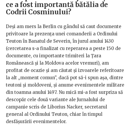
ce a fost importantă bătălia de
Codrii Cosminului?
Deşi am mers la Berlin cu gândul să caut documente
privitoare la prezenţa unei comanderii a Ordinului
Teuton în Banatul de Severin, în jurul anului 1430
(cercetarea s-a finalizat cu reperarea a peste 150 de
documente, cu importante trimiteri la Ţara
Românească şi la Moldova acelor vremuri), am
profitat de ocazie şi am căutat și izvoarele referitoare
la alt „moment comun”, dacă pot să-i spun aşa, dintre
teutoni şi moldoveni, şi anume evenimentele militare
din toamna anului 1497. Nu mică mi-a fost surpriza să
descopăr cele două variante ale Jurnalului de
campanie scris de Liborius Nacker, secretarul
general al Ordinului Teuton, chiar în timpul
desfăşurării evenimentelor.