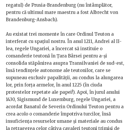
regatul) de Prusia-Brandenburg (nu întâmplător,
pentru că ultimul mare maestru a fost Albrecht von
Brandenburg-Ansbach).
Au existat trei momente în care Ordinul Teuton a
interferat cu spaţiul nostru. În anul 1211, Andrei al II-
lea, regele Ungariei, a încercat să instituie o
comanderie teutonă în Ţara Bârsei pentru a-şi
consolida stăpânirea asupra Transilvaniei de sud-est,
însă tendinţele autonome ale teutonilor, care se
supuneau exclusiv papalităţii, au condus la alungarea
lor, prin forţa armelor, în anul 1225 (în ciuda
protestelor repetate ale papei!). Apoi, în jurul anului
1430, Sigismund de Luxemburg, regele Ungariei, a
acordat Banatul de Severin Ordinului Teuton pentru a
crea acolo o comanderie împotriva turcilor, însă
insuficienţa resurselor umane şi materiale au condus
la retragerea celor câţiva cavaleri teutoni trimişi de