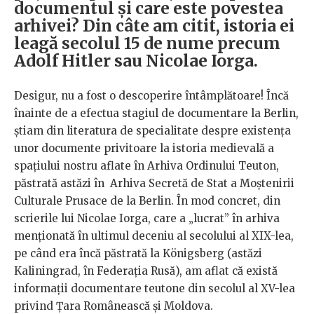
documentul și care este povestea
arhivei? Din câte am citit, istoria ei
leagă secolul 15 de nume precum
Adolf Hitler sau Nicolae Iorga.
Desigur, nu a fost o descoperire întâmplătoare! Încă
înainte de a efectua stagiul de documentare la Berlin,
ştiam din literatura de specialitate despre existenţa
unor documente privitoare la istoria medievală a
spaţiului nostru aflate în Arhiva Ordinului Teuton,
păstrată astăzi în Arhiva Secretă de Stat a Moștenirii
Culturale Prusace de la Berlin. În mod concret, din
scrierile lui Nicolae Iorga, care a „lucrat” în arhiva
menționată în ultimul deceniu al secolului al XIX-lea,
pe când era încă păstrată la Königsberg (astăzi
Kaliningrad, în Federaţia Rusă), am aflat că există
informaţii documentare teutone din secolul al XV-lea
privind Ţara Românească şi Moldova.