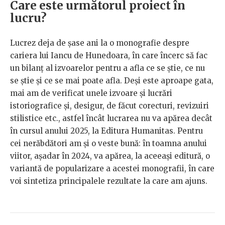
Care este următorul proiect în
lucru?
Lucrez deja de şase ani la o monografie despre
cariera lui Iancu de Hunedoara, în care încerc să fac
un bilanţ al izvoarelor pentru a afla ce se ştie, ce nu
se ştie şi ce se mai poate afla. Deşi este aproape gata,
mai am de verificat unele izvoare şi lucrări
istoriografice şi, desigur, de făcut corecturi, revizuiri
stilistice etc., astfel încât lucrarea nu va apărea decât
în cursul anului 2025, la Editura Humanitas. Pentru
cei nerăbdători am şi o veste bună: în toamna anului
viitor, aşadar în 2024, va apărea, la aceeaşi editură, o
variantă de popularizare a acestei monografii, în care
voi sintetiza principalele rezultate la care am ajuns.