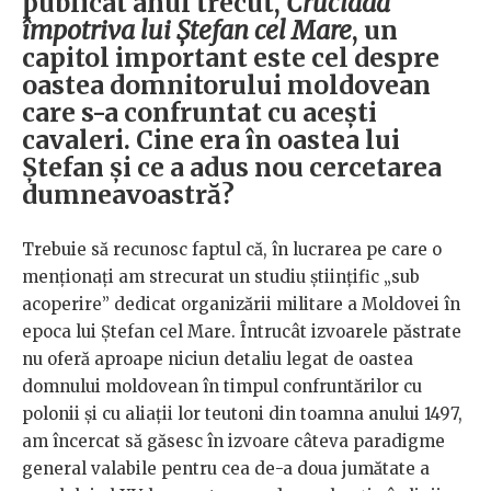
publicat anul trecut,
Cruciadă
împotriva lui Ștefan cel Mare
, un
capitol important este cel despre
oastea domnitorului moldovean
care s-a confruntat cu acești
cavaleri. Cine era în oastea lui
Ștefan și ce a adus nou cercetarea
dumneavoastră?
Trebuie să recunosc faptul că, în lucrarea pe care o
menționați am strecurat un studiu ştiinţific „sub
acoperire” dedicat organizării militare a Moldovei în
epoca lui Ştefan cel Mare. Întrucât izvoarele păstrate
nu oferă aproape niciun detaliu legat de oastea
domnului moldovean în timpul confruntărilor cu
polonii şi cu aliaţii lor teutoni din toamna anului 1497,
am încercat să găsesc în izvoare câteva paradigme
general valabile pentru cea de-a doua jumătate a