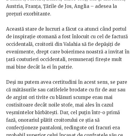
Austria, Franța, Țările de Jos, Anglia – adesea la
prețuri exorbitante.
Această stare de lucruri a făcut ca atunci când portul
de inspirație otomană a fost înlocuit cu cel de factură
occidentală, croitorii din Valahia să fie depășiți de
evenimente, drept care boierimea noastră a invitat în
țară couturieri occidentali, remunerați firește mult
mai bine decât la ei în patrie.
Deși nu putem avea certitudini în acest sens, se pare
că mătăsurile sau catifelele brodate cu fir de aur sau
de argint ori tivite cu blănuri scumpe erau mai
costisitoare decât noile stofe, mai ales în cazul
veșmintelor bărbătești. Dar, cel puțin într-o primă
fază, onorariul plătit croitorului ce știa să
confecționeze pantaloni, redingote ori fracuri era
probabil superior celui încasat de confratele său ce