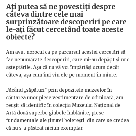
Ați putea să ne povestiți despre
câteva dintre cele mai
surprinzătoare descoperiri pe care
le-ați făcut cercetând toate aceste
obiecte?
Am avut norocul ca pe parcursul acestei cercetări să
fac nenumărate descoperiri, care mi-au depășit și mie
așteptările. Așa că nu vă voi împărtăși acum decât
câteva, așa cum îmi vin ele pe moment în minte.
Făcând „săpături” prin depozitele muzeelor în
căutarea unor piese vestimentare de odinioară, am
reușit să identific în colecția Muzeului Național de
Artă două superbe giubele îmblănite, piese
fundamentale ale ținutei boierești, din care se credea
că nu s-a păstrat niciun exemplar.