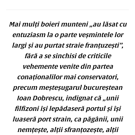
Mai mulți boieri munteni „au lăsat cu
entuziasm la o parte veșmintele lor
largi și au purtat straie franțuzești”,
fără a se sinchisi de criticile
vehemente venite din partea
conaționalilor mai conservatori,
precum meșteșugarul bucureștean
Ioan Dobrescu, indignat că „unii
filfizoni își lepădaseră portul și își
luaseră port strain, ca păgânii, unii
nemțește, alții sfranțozește, alții