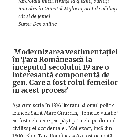
răscroiala mică, strânși la gleznă, purtați
mai ales în Orientul Mijlociu, atât de bărbați
cât și de femei
Sursa: Dex online
Modernizarea vestimentației
în Țara Românească la
începutul secolului 19 are o
interesantă componentă de
gen. Care a fost rolul femeilor
în acest proces?
Așa cum scria în 1836 literatul și omul politic
francez Saint Marc Girardin, „femeile valahe”
au fost cele care „au pășit primele pe drumul
civilizației occidentale”. Mai exact, încă din
1806, când Țara Românească a fost ocupată