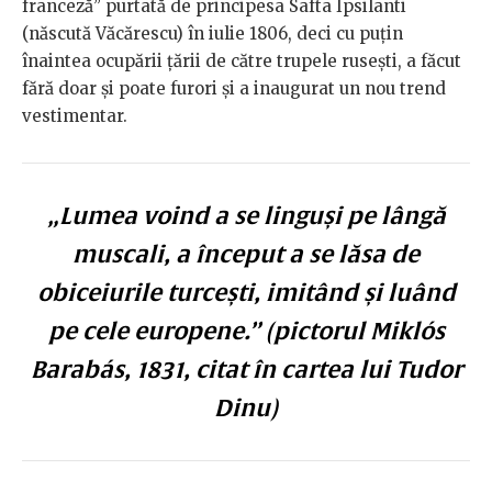
franceză” purtată de principesa Safta Ipsilanti
(născută Văcărescu) în iulie 1806, deci cu puțin
înaintea ocupării țării de către trupele rusești, a făcut
fără doar și poate furori și a inaugurat un nou trend
vestimentar.
„Lumea voind a se linguși pe lângă
muscali, a început a se lăsa de
obiceiurile turcești, imitând și luând
pe cele europene.” (pictorul Miklós
Barabás, 1831, citat în cartea lui Tudor
Dinu)