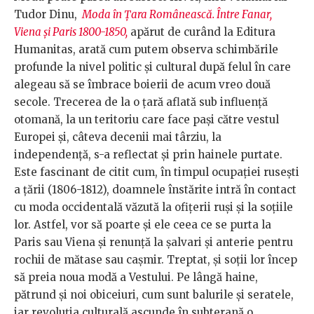
Tudor Dinu,
Moda în Țara Românească. Între Fanar,
Viena și Paris 1800-1850,
apărut de curând la Editura
Humanitas, arată cum putem observa schimbările
profunde la nivel politic și cultural după felul în care
alegeau să se îmbrace boierii de acum vreo două
secole. Trecerea de la o țară aflată sub influență
otomană, la un teritoriu care face pași către vestul
Europei și, câteva decenii mai târziu, la
independență, s-a reflectat și prin hainele purtate.
Este fascinant de citit cum, în timpul ocupației rusești
a țării (1806-1812), doamnele înstărite intră în contact
cu moda occidentală văzută la ofițerii ruși și la soțiile
lor. Astfel, vor să poarte și ele ceea ce se purta la
Paris sau Viena și renunță la șalvari și anterie pentru
rochii de mătase sau cașmir. Treptat, și soții lor încep
să preia noua modă a Vestului. Pe lângă haine,
pătrund și noi obiceiuri, cum sunt balurile și seratele,
iar revoluția culturală ascunde în subterană o