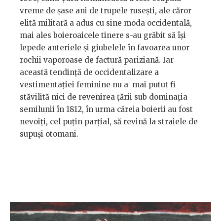
vreme de șase ani de trupele rusești, ale căror
elită militară a adus cu sine moda occidentală,
mai ales boieroaicele tinere s-au grăbit să își
lepede anteriele și giubelele în favoarea unor
rochii vaporoase de factură pariziană. Iar
această tendință de occidentalizare a
vestimentației feminine nu a mai putut fi
stăvilită nici de revenirea țării sub dominația
semilunii în 1812, în urma căreia boierii au fost
nevoiți, cel puțin parțial, să revină la straiele de
supuși otomani.