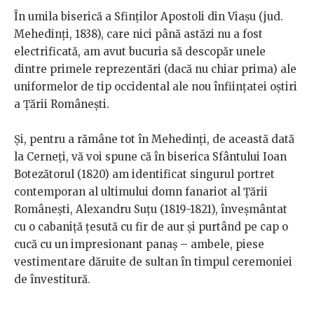
În umila biserică a Sfinților Apostoli din Viașu (jud.
Mehedinți, 1838), care nici până astăzi nu a fost
electrificată, am avut bucuria să descopăr unele
dintre primele reprezentări (dacă nu chiar prima) ale
uniformelor de tip occidental ale nou înființatei oștiri
a Țării Românești.
Și, pentru a rămâne tot în Mehedinți, de această dată
la Cerneți, vă voi spune că în biserica Sfântului Ioan
Botezătorul (1820) am identificat singurul portret
contemporan al ultimului domn fanariot al Țării
Românești, Alexandru Suțu (1819-1821), înveșmântat
cu o cabaniță țesută cu fir de aur și purtând pe cap o
cucă cu un impresionant panaș – ambele, piese
vestimentare dăruite de sultan în timpul ceremoniei
de învestitură.