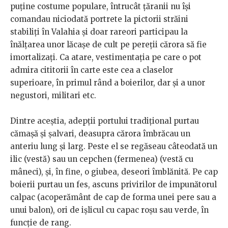
puține costume populare, întrucât țăranii nu își
comandau niciodată portrete la pictorii străini
stabiliți în Valahia și doar rareori participau la
înălțarea unor lăcașe de cult pe pereții cărora să fie
imortalizați. Ca atare, vestimentația pe care o pot
admira cititorii în carte este cea a claselor
superioare, în primul rând a boierilor, dar și a unor
negustori, militari etc.
Dintre aceștia, adepții portului tradițional purtau
cămașă și șalvari, deasupra cărora îmbrăcau un
anteriu lung și larg. Peste el se regăseau câteodată un
ilic (vestă) sau un cepchen (fermenea) (vestă cu
mâneci), și, în fine, o giubea, deseori îmblănită. Pe cap
boierii purtau un fes, ascuns privirilor de impunătorul
calpac (acoperământ de cap de forma unei pere sau a
unui balon), ori de ișlicul cu capac roșu sau verde, în
funcție de rang.