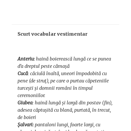
Scurt vocabular vestimentar
Anteriu:
haină boierească lungă ce se punea
d’a dreptul peste cămașă
Cucă
: căciulă înaltă, uneori împodobită cu
pene (de struț), pe care o purtau căpeteniile
turcești și domnii români în timpul
ceremoniilor.
Giubea
: haină lungă și largă din postav (fin),
adesea căptușită cu blană, purtată, în trecut,
de boieri
Șalvari:
pantaloni lungi, foarte largi, cu