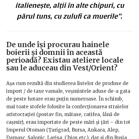
italienește, alții în alte chipuri, cu
părul tuns, cu zulufi ca muerile”.
De unde își procurau hainele
boierii și domnii în această
perioadă? Existau ateliere locale
sau le aduceau din Vest/Orient?
Așa cum rezultă din studierea listelor de produse de
import / de taxe vamale, veșmintele aduse de-a gata
de peste hotare erau puțin numeroase. În schimb,
mai toate stofele folosite la confecționarea straielor
aristocrației (postav fin, mătase, catifea, lână de
cașmir), erau importate de peste mări și țări – din tot
Imperul Otoman (Țarigrad, Bursa, Ankara, Alep,
Damasc, Salonic, Larisa, Chios etc.), dar și din Rusia,