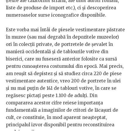
(texte ale călătorilor străini, ale unor autori români,
liste de produse de import etc.), ci și descoperirea
numeroaselor surse iconografice disponibile.
Este vorba mai întâi de piesele vestimentare păstrate
în muzee (sau mai degrabă în depozitele muzeelor)
ori în colecții private, de portretele de șevalet în
manieră occidentală și de tablourile votive din
biserici, care nu fuseseră anterior folosite ca sursă
pentru cunoașterea costumului din epocă. Mai precis,
am reușit să depistez și să studiez circa 220 de piese
vestimentare autentice, vreo 200 de portrete în ulei
și nu mai puțin de 141 de tablouri votive, în care se
regăsesc pictați peste 1.100 de adulți. Din
compararea acestor cifre reiese importanța
fundamentală a imaginilor de ctitori de lăcașuri de
cult, ce constituie, în mod aparent neașteptat,
principalul izvor disponibil pentru reconstituirea