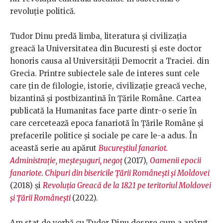
revoluție politică.
Tudor Dinu predă limba, literatura și civilizația
greacă la Universitatea din Bucuresti și este doctor
honoris causa al Universității Democrit a Traciei. din
Grecia. Printre subiectele sale de interes sunt cele
care țin de filologie, istorie, civilizație greacă veche,
bizantină şi postbizantină în Țările Române. Cartea
publicată la Humanitas face parte dintr-o serie în
care cercetează epoca fanariotă în Țările Române și
prefacerile politice și sociale pe care le-a adus. În
această serie au apărut
Bucureștiul fanariot.
Administrație, meșteșuguri, negoț
(2017),
Oamenii epocii
fanariote. Chipuri din bisericile Țării Românești și Moldovei
(2018) și
Revoluția Greacă de la 1821 pe teritoriul Moldovei
și Țării Românești
(2022).
Am stat de vorbă cu Tudor Dinu despre cum a apărut