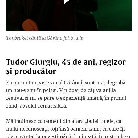
Tonbruket cântă la Gărâna joi, 6 iulie
Tudor Giurgiu, 45 de ani, regizor
și producător
Eu nu sunt un veteran al Gărânei, sunt mai degrabă
un nou-venit în peisaj. Vin doar de câţiva ani la
festival şi mi se pare o experienţă umană, în primul
rând, absolut remarcabilă.
Mă întâlnesc cu oameni din afara „bulei” mele, cu
mulţi necunoscuţi, toţi însă oameni faini, cu care îţi
place să stai la poveşti până dimineaţă. În rest, iubesc