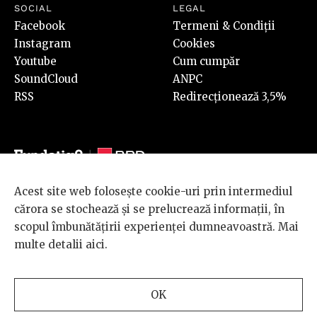
SOCIAL
LEGAL
Facebook
Termeni & Condiții
Instagram
Cookies
Youtube
Cum cumpăr
SoundCloud
ANPC
RSS
Redirecționează 3,5%
Acest site web folosește cookie-uri prin intermediul
© 2026 BRD Groupe Société Générale, toate drepturile rezervate.
cărora se stochează și se prelucrează informații, în
Scena 9 este un proiect sustinut de
BRD GROUPE SOCIÉTÉ
scopul îmbunătățirii experienței dumneavoastră. Mai
GÉNÉRALE
.
multe detalii
aici
.
Design and development
OK
by
INTERKORP