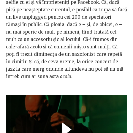
selfie cu ei și vă împrieteniți pe Facebook. Că, dacă
pică pe neașteptate curentul, e posibil ca trupa să facă
un live unplugged pentru cei 200 de spectatori
rămași în public. Că ploaia, dacă e – și, de obicei, e –
nu mai sperie de mult pe nimeni, fiind tratată cel
mult ca un accesoriu șic al locului. Că-i frumos din
cale-afară acolo și că oamenii mișto sunt mulți. Că
poți fi trezit dimineața de un saxofonist care repetă
în cimitir. Și că, de ceva vreme, la orice concert de
jazz la care merg oriunde altundeva nu pot să nu mă
întreb cum ar suna asta
acolo
.