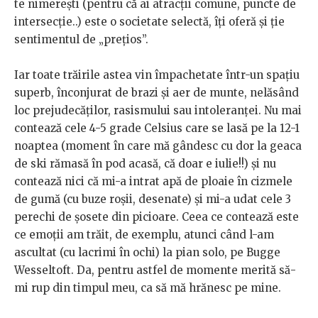
te nimerești (pentru că ai atracții comune, puncte de
intersecție..) este o societate selectă, îți oferă și ție
sentimentul de „prețios”.
Iar toate trăirile astea vin împachetate într-un spațiu
superb, înconjurat de brazi și aer de munte, nelăsând
loc prejudecăților, rasismului sau intoleranței. Nu mai
contează cele 4-5 grade Celsius care se lasă pe la 12-1
noaptea (moment în care mă gândesc cu dor la geaca
de ski rămasă în pod acasă, că doar e iulie!!) și nu
contează nici că mi-a intrat apă de ploaie în cizmele
de gumă (cu buze roșii, desenate) și mi-a udat cele 3
perechi de șosete din picioare. Ceea ce contează este
ce emoții am trăit, de exemplu, atunci când l-am
ascultat (cu lacrimi în ochi) la pian solo, pe Bugge
Wesseltoft. Da, pentru astfel de momente merită să-
mi rup din timpul meu, ca să mă hrănesc pe mine.