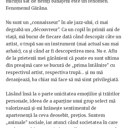
micuțul sat de nemți bănățeni este un fenomen.
Fenomenul Gărâna.
Nu sunt un „connaisseur” în ale jazz-ului, ci mai
degrabă un „découvreur”. Ca un copil în primii ani de
viață, mă bucur de fiecare dată când descopăr câte un
artist, o trupă sau un instrument (mai actual sau mai
arhaic), ca și când ar fi descoperirea mea. Nu e. Aflu
de la prietenii mei gărânieni că poate eu sunt ultima
din preajmă care se bucură de „prima întâlnire” cu
respectivul artist, respectiva trupă... și nu mă
deranjează, ba chiar mă face să mă simt privilegiată.
Lăsând însă la o parte unicitatea emoțiilor și trăirilor
personale, ideea de a aparține unui grup select mă
valorizează și-mi hrănește sentimentul de
apartenență la ceva deosebit, prețios. Suntem
„animale” sociale, iar atunci când societatea în care