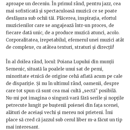
aproape un deceniu. În primul rând, pentru jazz, cea
mai sofisticată şi spectaculoasă muzică ce se poate
desfăşura sub ochii tăi. Plăcerea, inspiraţia, efortul
muzicienilor care se angajează într-un proces, de
fiecare dată unic, de a produce muzică atunci, acolo.
Corporalitatea, irepetabilul, efemerul unei muzici atât
de complexe, cu atâtea texturi, straturi şi direcţii!
În al doilea rând, locul: Poiana Lupului din munţii
Semenic, situată la poalele unui sat de pemi,
minoritate etnică de origine cehă aflată acum pe cale
de dispariţie. Şi nu în ultimul rând, oamenii, despre
care tot spun că sunt cea mai cultă „sectă” posibilă.
Nu-mi pot imagina o singură vară fără serile şi nopţile
petrecute lungit pe buştenii poienei din faţa scenei,
alături de aceiaşi vechi şi mereu noi prieteni. Îmi
place să cred că jazzul sub cerul liber m-a făcut un tip
mai interesant.