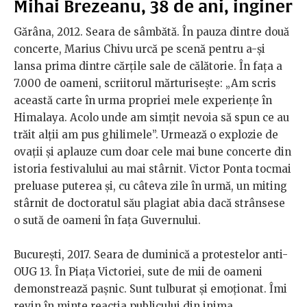
Mihai Brezeanu, 38 de ani, inginer
Gărâna, 2012. Seara de sâmbătă. În pauza dintre două
concerte, Marius Chivu urcă pe scenă pentru a-şi
lansa prima dintre cărţile sale de călătorie. În faţa a
7.000 de oameni, scriitorul mărturiseşte: „Am scris
această carte în urma propriei mele experienţe în
Himalaya. Acolo unde am simţit nevoia să spun ce au
trăit alţii am pus ghilimele”. Urmează o explozie de
ovaţii şi aplauze cum doar cele mai bune concerte din
istoria festivalului au mai stârnit. Victor Ponta tocmai
preluase puterea şi, cu câteva zile în urmă, un miting
stârnit de doctoratul său plagiat abia dacă strânsese
o sută de oameni în faţa Guvernului.
Bucureşti, 2017. Seara de duminică a protestelor anti-
OUG 13. În Piaţa Victoriei, sute de mii de oameni
demonstrează paşnic. Sunt tulburat şi emoţionat. Îmi
revin în minte reacţia publicului din inima