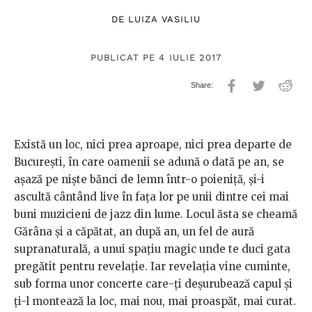
DE
LUIZA VASILIU
PUBLICAT PE 4 IULIE 2017
Există un loc, nici prea aproape, nici prea departe de
București, în care oamenii se adună o dată pe an, se
așază pe niște bănci de lemn într-o poieniță, și-i
ascultă cântând live în fața lor pe unii dintre cei mai
buni muzicieni de jazz din lume. Locul ăsta se cheamă
Gărâna și a căpătat, an după an, un fel de aură
supranaturală, a unui spațiu magic unde te duci gata
pregătit pentru revelație. Iar revelația vine cuminte,
sub forma unor concerte care-ți deșurubează capul și
ți-l montează la loc, mai nou, mai proaspăt, mai curat.