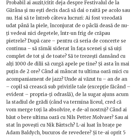
Probabil ai auzit/citit deja despre Festivalul de la
Gărâna și nu ești decis dacă să dai o raită pe acolo sau
nu. Hai să te întreb câteva lucruri: Ai fost vreodată
udat până la piele, înconjurat de o pâclă deasă de nu-
ți vedeai nici degetele, într-un frig de crăpau
pietrele? După care – pentru că seria de concerte se
continua – să rămâi siderat în fața scenei și să uiți
complet de tot și de toate? Să te trezești dansând cu
alți 1000 de dilii să curgă apele pe tine? Și asta în mai
puțin de 2 ore? Când ai mâncat tu ultima oară mici cu
acompaniament de jazz? Unde ai văzut tu – an de an
– copil să crească sub privirile tale (excepție făcând –
evident – propria-ți odraslă), de la sugar ajuns acum
la stadiul de grădi (când va termina liceul, cred că
vom merge toți la absolvire, e de-al nostru)? Când ai
băut o bere ultima oară cu Nils Petter Molvaer? Sau ai
stat în povești cu Nik Bärtsch? L-ai luat în brațe pe
Adam Baldych, bucuros de revedere? Și te-ai oprit 5