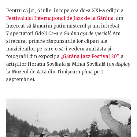
Pentru că joi, 6 iulie, începe cea de-a XXI-a ediție a
Festivalului Internațional de Jazz de la Gărâna
, am
încercat să lămurim puțin misterul și am întrebat
7 spectatori fideli
Ce-are Gărâna așa de special?.
Am
strecurat printre răspunsurile lor clipuri ale
muzicienilor pe care o să-i vedem anul ăsta și
fotografii din expoziția
„Gărâna Jazz Festival 20”
, a
artiștilor Horațiu Șovăiala și Mihai Șovăială (
on display
la Muzeul de Artă din Timișoara până pe 1
septembrie).