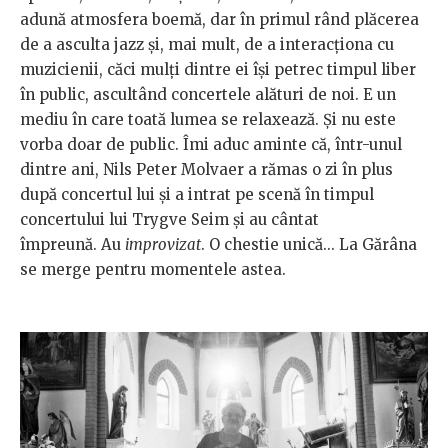
adună atmosfera boemă, dar în primul rând plăcerea
de a asculta jazz şi, mai mult, de a interacţiona cu
muzicienii, căci mulţi dintre ei îşi petrec timpul liber
în public, ascultând concertele alături de noi. E un
mediu în care toată lumea se relaxează. Şi nu este
vorba doar de public. Îmi aduc aminte că, într-unul
dintre ani, Nils Peter Molvaer a rămas o zi în plus
după concertul lui şi a intrat pe scenă în timpul
concertului lui Trygve Seim şi au cântat
împreună. Au
improvizat
. O chestie unică... La Gărâna
se merge pentru momentele astea.