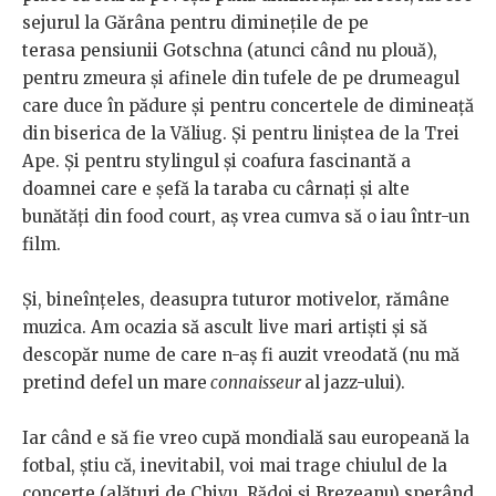
sejurul la Gărâna pentru dimineţile de pe
terasa pensiunii Gotschna (atunci când nu plouă),
pentru zmeura şi afinele din tufele de pe drumeagul
care duce în pădure şi pentru concertele de dimineaţă
din biserica de la Văliug. Şi pentru liniştea de la Trei
Ape. Şi pentru stylingul şi coafura fascinantă a
doamnei care e şefă la taraba cu cârnaţi şi alte
bunătăţi din food court, aş vrea cumva să o iau într-un
film.
Şi, bineînţeles, deasupra tuturor motivelor, rămâne
muzica. Am ocazia să ascult live mari artişti şi să
descopăr nume de care n-aş fi auzit vreodată (nu mă
pretind defel un mare
connaisseur
al jazz-ului).
Iar când e să fie vreo cupă mondială sau europeană la
fotbal, ştiu că, inevitabil, voi mai trage chiulul de la
concerte (alături de Chivu, Rădoi şi Brezeanu) sperând