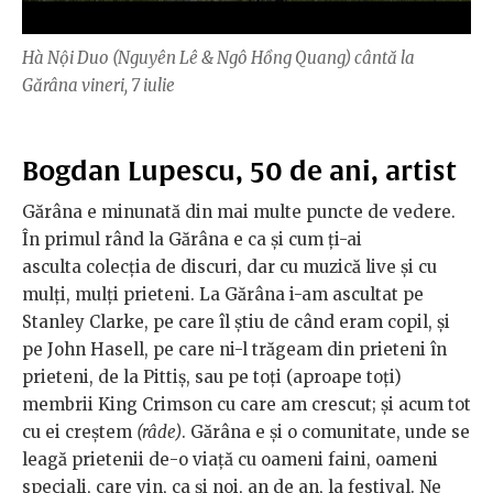
Hà Nội Duo (Nguyên Lê & Ngô Hồng Quang) cântă la
Gărâna vineri, 7 iulie
Bogdan Lupescu, 50 de ani, artist
Gărâna e minunată din mai multe puncte de vedere.
În primul rând la Gărâna e ca şi cum ţi-ai
asculta colecţia de discuri, dar cu muzică live şi cu
mulţi, mulţi prieteni. La Gărâna i-am ascultat pe
Stanley Clarke, pe care îl știu de când eram copil, şi
pe John Hasell, pe care ni-l trăgeam din prieteni în
prieteni, de la Pittiş, sau pe toţi (aproape toţi)
membrii King Crimson cu care am crescut; și acum tot
cu ei creştem
(râde)
. Gărâna e şi o comunitate, unde se
leagă prietenii de-o viaţă cu oameni faini, oameni
speciali, care vin, ca şi noi, an de an, la festival. Ne