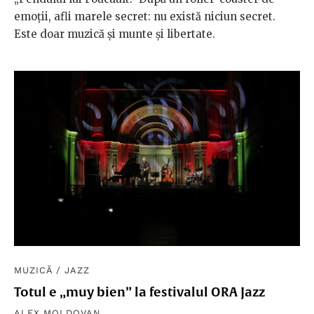
emoţii, afli marele secret: nu există niciun secret.
Este doar muzică şi munte şi libertate.
MUZICĂ
/
JAZZ
Totul e „muy bien” la festivalul ORA Jazz
ALEX MOLDOVAN