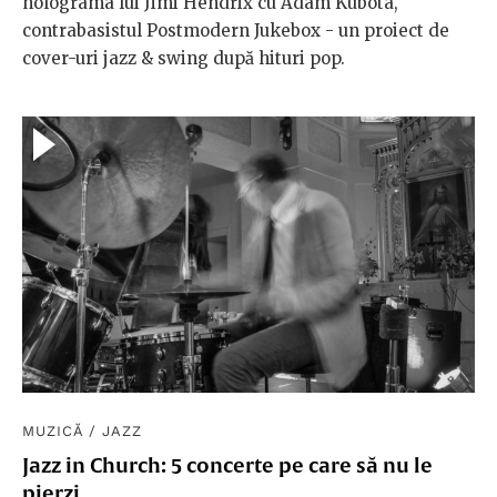
holograma lui Jimi Hendrix cu Adam Kubota,
contrabasistul Postmodern Jukebox - un proiect de
cover-uri jazz & swing după hituri pop.
MUZICĂ
/
JAZZ
Jazz in Church: 5 concerte pe care să nu le
pierzi