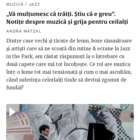
MUZICĂ
/
JAZZ
„Vă mulțumesc că trăiți. Știu că e greu”.
Notițe despre muzică și grija pentru ceilalți
ANDRA MATZAL
Dintre case vechi și tăcute de lemn, boxe răsunătoare
și artiști care să ne scoată din rutine & ecrane la Jazz
in the Park, am căutat răspunsuri la o întrebare cu
două capete care mă tot încolțește. Ce rol are muzica
într-o lume tot mai tensionată și cum o mai ascultăm,
când suferința celorlalți tinde să devină zgomot de
fundal?