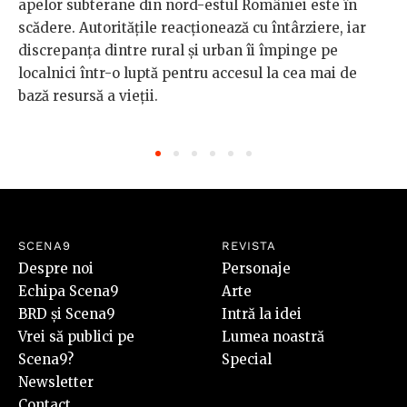
apelor subterane din nord-estul României este în
scădere. Autoritățile reacționează cu întârziere, iar
discrepanța dintre rural și urban îi împinge pe
localnici într-o luptă pentru accesul la cea mai de
bază resursă a vieții.
SCENA9
REVISTA
Despre noi
Personaje
Echipa Scena9
Arte
BRD și Scena9
Intră la idei
Vrei să publici pe
Lumea noastră
Scena9?
Special
Newsletter
Contact