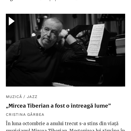
MUZICĂ
/
JAZZ
„Mircea Tiberian a fost o întreagă lume”
CRISTINA GÂRBEA
În luna octombrie a anului trecut s-a stins din viață
muzicianul Mircea Tiberian. Moștenirea lui rămâne în