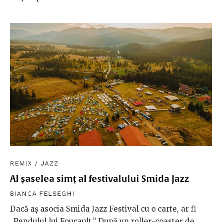
REMIX
/
JAZZ
Al șaselea simț al festivalului Smida Jazz
BIANCA FELSEGHI
Dacă aş asocia Smida Jazz Festival cu o carte, ar fi
„Pendulul lui Foucault.” După un roller-coaster de