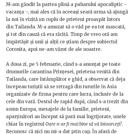
M-am gȃndit la partea plină a paharului apocaliptic –
vacanța –, mai ales că ȋn aceeaşi seară urma să ajungă
la noi ȋn vizită un cuplu de prieteni proaspăt întors
din Tailanda. M-a amuzat să o văd pe ea tot mascată,
şi tot din cauză că era răcită. Timp de vreo oră am
ȋmpărtăşit şi unii şi alții ce ştiam despre subiectul
Coronita, apoi ne-am văzut de ale noastre.
A doua zi, pe 5 februarie, cȃnd s-a anunțat pe toate
drumurile carantina Prințesei, prietena venită din
Tailanda, care întâmplător e ghid, a observat că deja
ȋncepeau turiştii să se retragă din tururile ȋn Asia
organizate de firma pentru care lucra, inclusiv de la
cele din vară. Destul de rapid după, cȃnd s-a trezit din
somn Europa, mesajele de la familie, prieteni,
aparținători au început să pară mai îngrijorate, unele
chiar în registrul
Oare n-ar fi mai bine să vă ȋntoarceți?
.
Recunosc că nici nu mi-a dat prin cap. Ȋn afară de