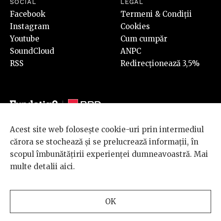
SOCIAL
LEGAL
Facebook
Termeni & Condiții
Instagram
Cookies
Youtube
Cum cumpăr
SoundCloud
ANPC
RSS
Redirecționează 3,5%
Acest site web folosește cookie-uri prin intermediul
© 2026 BRD Groupe Société Générale, toate drepturile rezervate.
cărora se stochează și se prelucrează informații, în
Scena 9 este un proiect sustinut de
BRD GROUPE SOCIÉTÉ
scopul îmbunătățirii experienței dumneavoastră. Mai
GÉNÉRALE
.
multe detalii
aici
.
Design and development
OK
by
INTERKORP