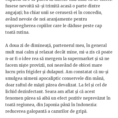
fusese nevoită să-şi trimită acasă o parte dintre
angajați; ba chiar unii se ceruseră ei în concediu,
având nevoie de noi aranjamente pentru
supravegherea copiilor care le dăduse peste cap
toată rutina.
A doua zi de dimineață, partenerul meu, în general
mult mai calm şi relaxat decât mine, mi-a zis că poate
n-ar fi o idee rea să mergem la supermarket şi să ne
facem nişte provizii, noi neavând de obicei mare
lucru prin frigider şi dulapuri. Am constatat că nu-şi
smulgea nimeni apocaliptic conservele din mână,
doar raftul de măşti părea devalizat. La fel şi cel de
lichid dezinfectant. Seara am aflat şi că acest
fenomen părea să aibă un efect pozitiv neprevăzut în
toată regiunea, din Japonia până în Indonezia:
reducerea galopantă a cazurilor de gripă.