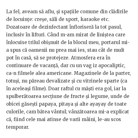
La fel, aveam să aflu, şi spațiile comune din clădirile
de locuințe: creşe, săli de sport, karaoke etc.
Dozatoare de dezinfectant înfloriseră la tot pasul,
inclusiv în lifturi. Când m-am mirat de liniştea care
înlocuise trilul obișnuit de la blocul meu, portarul mi-
a spus că oamenii nu prea mai ies, stau cât de mult
pot în casă, să se protejeze. Atmosfera era în
continuare de vacanță, dar cu un vag iz apocaliptic,
ca-n filmele alea americane. Magazinele de la parter,
totuşi, nu păreau devalizate şi cu vitrinele sparte (ca
în aceleaşi filme). Doar raftul cu măşti era gol, iar la
spulberătoarea secțiune de fructe şi legume, unde de
obicei găsești papaya, pitaya și alte ayayay de toate
culorile, cam bătea vântul; vânzătoarea mi-a explicat
că, fiind cele mai atinse de varii mâini, le-au scos
temporar.