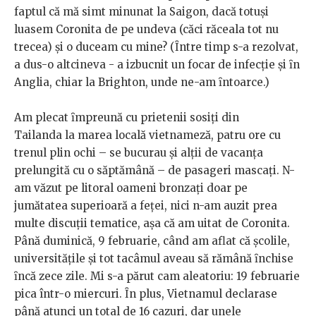
faptul că mă simt minunat la Saigon, dacă totuşi
luasem Coronita de pe undeva (căci răceala tot nu
trecea) şi o duceam cu mine? (Ȋntre timp s-a rezolvat,
a dus-o altcineva - a izbucnit un focar de infecție şi ȋn
Anglia, chiar la Brighton, unde ne-am ȋntoarce.)
Am plecat ȋmpreună cu prietenii sosiți din
Tailanda la marea locală vietnameză, patru ore cu
trenul plin ochi – se bucurau şi alții de vacanța
prelungită cu o săptămână – de pasageri mascați. N-
am văzut pe litoral oameni bronzați doar pe
jumătatea superioară a feței, nici n-am auzit prea
multe discuții tematice, aşa că am uitat de Coronita.
Până duminică, 9 februarie, când am aflat că şcolile,
universitățile şi tot tacâmul aveau să rămână ȋnchise
ȋncă zece zile. Mi s-a părut cam aleatoriu: 19 februarie
pica într-o miercuri. Ȋn plus, Vietnamul declarase
până atunci un total de 16 cazuri, dar unele