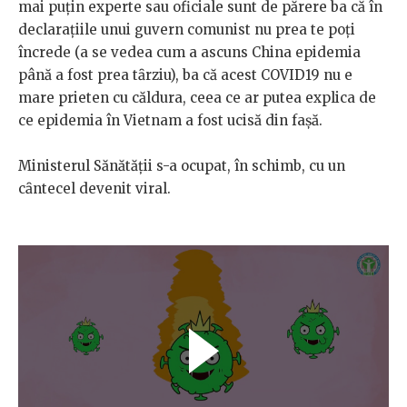
mai puțin experte sau oficiale sunt de părere ba că în
declarațiile unui guvern comunist nu prea te poți
încrede (a se vedea cum a ascuns China epidemia
până a fost prea tȃrziu), ba că acest COVID19 nu e
mare prieten cu căldura, ceea ce ar putea explica de
ce epidemia în Vietnam a fost ucisă din fașă.
Ministerul Sănătății s-a ocupat, în schimb, cu un
cȃntecel devenit viral.