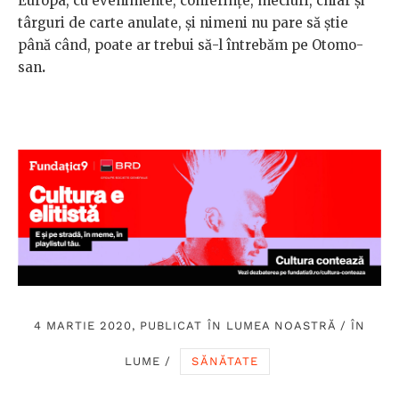
Europa, cu evenimente, conferințe, meciuri, chiar și
târguri de carte anulate, și nimeni nu pare să știe
până când, poate ar trebui să-l întrebăm pe Otomo-
san
.
4 MARTIE 2020, PUBLICAT ÎN
LUMEA NOASTRĂ
/
ÎN
LUME
/
SĂNĂTATE