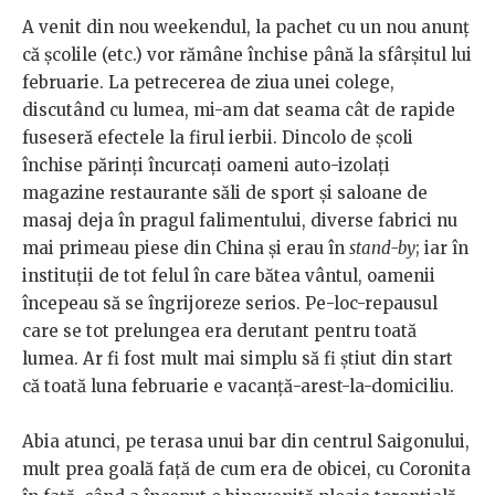
A venit din nou weekendul, la pachet cu un nou anunț
că şcolile (etc.) vor rămâne închise până la sfârşitul lui
februarie. La petrecerea de ziua unei colege,
discutând cu lumea, mi-am dat seama cât de rapide
fuseseră efectele la firul ierbii. Dincolo de şcoli
închise părinți încurcați oameni auto-izolați
magazine restaurante săli de sport și saloane de
masaj deja în pragul falimentului, diverse fabrici nu
mai primeau piese din China şi erau în
stand-by
; iar în
instituții de tot felul în care bătea vântul, oamenii
începeau să se îngrijoreze serios. Pe-loc-repausul
care se tot prelungea era derutant pentru toată
lumea. Ar fi fost mult mai simplu să fi ştiut din start
că toată luna februarie e vacanță-arest-la-domiciliu.
Abia atunci, pe terasa unui bar din centrul Saigonului,
mult prea goală față de cum era de obicei, cu Coronita