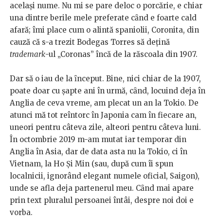
acelaşi nume. Nu mi se pare deloc o porcărie, e chiar
una dintre berile mele preferate cȃnd e foarte cald
afară; îmi place cum o alintă spaniolii, Coronita, din
cauză că s-a trezit Bodegas Torres să dețină
trademark
-ul „Coronas” încă de la răscoala din 1907.
Dar să o iau de la ȋnceput. Bine, nici chiar de la 1907,
poate doar cu șapte ani în urmă, cȃnd, locuind deja în
Anglia de ceva vreme, am plecat un an la Tokio. De
atunci mă tot reîntorc în Japonia cam în fiecare an,
uneori pentru câteva zile, alteori pentru câteva luni.
În octombrie 2019 m-am mutat iar temporar din
Anglia în Asia, dar de data asta nu la Tokio, ci în
Vietnam, la Ho Și Min (sau, după cum îi spun
localnicii, ignorând elegant numele oficial, Saigon),
unde se afla deja partenerul meu. Cȃnd mai apare
prin text pluralul persoanei întâi, despre noi doi e
vorba.