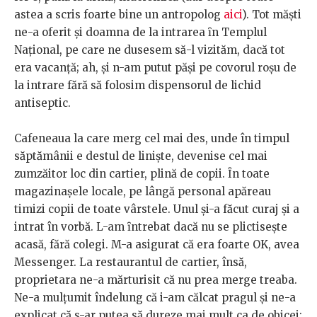
astea a scris foarte bine un antropolog
aici
). Tot măşti
ne-a oferit şi doamna de la intrarea ȋn Templul
Național, pe care ne dusesem să-l vizităm, dacă tot
era vacanță; ah, şi n-am putut păşi pe covorul roşu de
la intrare fără să folosim dispensorul de lichid
antiseptic.
Cafeneaua la care merg cel mai des, unde în timpul
săptămânii e destul de linişte, devenise cel mai
zumzăitor loc din cartier, plină de copii. Ȋn toate
magazinaşele locale, pe lângă personal apăreau
timizi copii de toate vârstele. Unul şi-a făcut curaj şi a
intrat în vorbă. L-am ȋntrebat dacă nu se plictiseşte
acasă, fără colegi. M-a asigurat că era foarte OK, avea
Messenger. La restaurantul de cartier, însă,
proprietara ne-a mărturisit că nu prea merge treaba.
Ne-a mulțumit îndelung că i-am călcat pragul şi ne-a
explicat că s-ar putea să dureze mai mult ca de obicei: