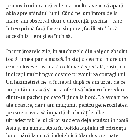
pronosticuri erau că cele mai multe aveau să apară
abia spre sfârşitul lunii. Când ne-am întors de la
mare, am observat doar o diferență: piscina - care
într-o primă fază fusese singura „facilitate” încă
accesibilă - era şi ea închisă.
Ȋn următoarele zile, în autobuzele din Saigon absolut
toată lumea purta mască. Ȋn stația cea mai mare din
centru fusese instalată o chiuvetă specială, roşie, cu
indicații multilingve despre prevenirea contagiunii.
Un taximetrist ne-a întrebat după ce am urcat de ce
nu purtăm mască şi ne-a oferit să luăm cu încredere
dintr-un pachet pe care îl ținea la bord. Le aveam pe
ale noastre, dar i-am mulțumit pentru generozitatea
pe care o avea să împartă din bucățile albe
ultradezirabile, al căror stoc era deja epuizat ȋn toată
Asia şi nu numai. Asta ȋn pofida faptului că eficiența
lor e, până la urmă, îndoielnică (dar despre toate