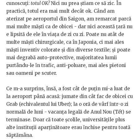
cunoscuți:
totul OK?
Nici nu prea ştiam ce să zic. În
practică, totul era mai mult decât ok. Când am
aterizat pe aeroportul din Saigon, am remarcat parcă
mai multe măşti ca de obicei - dar nici această țară nu
e lipsită de ele în viața de zi cu zi. Poate nu atât de
multe măști chirurgicale, ca în Japonia, ci mai ales
măști inventiv colorate şi din diverse textile; şi poate
mai degrabă auto-protective, majoritatea lumii
purtându-le ȋn trafic, anti-poluare, mai ales pietoni
sau oameni pe scuter.
Ce m-a surprins, însă, a fost cât de puțin mi-a luat de
la aeroport până acasă: jumate din cât fac de obicei cu
Grab (echivalentul lui Uber); la o oră de vârf ȋntr-o zi
normală de luni - vacanța legală de Anul Nou (Tết) se
terminase. Doar că toate şcolile, universitățile plus
alte instituții aparținătoare erau ȋnchise pentru toată
săptămâna.