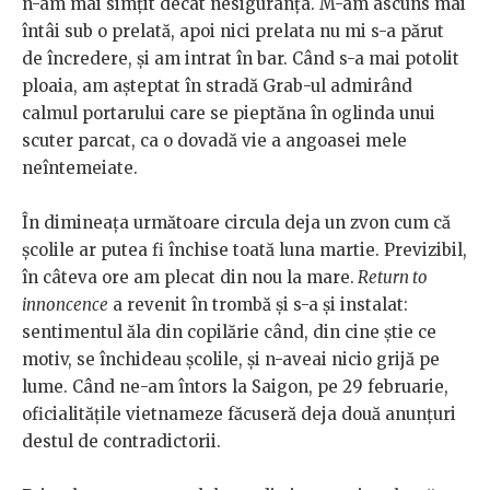
n-am mai simțit decât nesiguranța. M-am ascuns mai
întâi sub o prelată, apoi nici prelata nu mi s-a părut
de încredere, şi am intrat în bar. Când s-a mai potolit
ploaia, am așteptat în stradă Grab-ul admirând
calmul portarului care se pieptăna în oglinda unui
scuter parcat, ca o dovadă vie a angoasei mele
neîntemeiate.
În dimineața următoare circula deja un zvon cum că
şcolile ar putea fi închise toată luna martie. Previzibil,
în câteva ore am plecat din nou la mare.
Return to
innoncence
a revenit în trombă şi s-a şi instalat:
sentimentul ăla din copilărie când, din cine ştie ce
motiv, se închideau școlile, și n-aveai nicio grijă pe
lume. Când ne-am întors la Saigon, pe 29 februarie,
oficialitățile vietnameze făcuseră deja două anunțuri
destul de contradictorii.