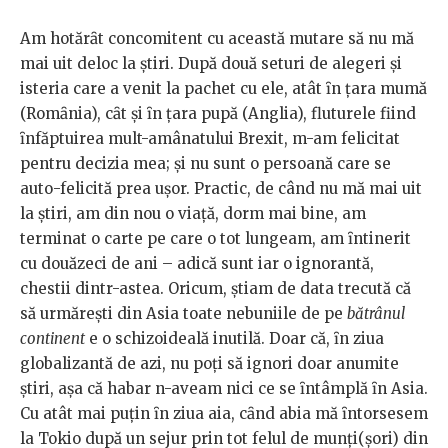
Am hotărȃt concomitent cu această mutare să nu mă
mai uit deloc la ştiri. După două seturi de alegeri şi
isteria care a venit la pachet cu ele, atât ȋn țara mumă
(Romȃnia), cȃt şi ȋn țara pupă (Anglia), fluturele fiind
ȋnfăptuirea mult-amânatului Brexit, m-am felicitat
pentru decizia mea; şi nu sunt o persoană care se
auto-felicită prea uşor. Practic, de când nu mă mai uit
la ştiri, am din nou o viață, dorm mai bine, am
terminat o carte pe care o tot lungeam, am ȋntinerit
cu douăzeci de ani – adică sunt iar o ignorantă,
chestii dintr-astea. Oricum, ştiam de data trecută că
să urmăreşti din Asia toate nebuniile de pe
bătrânul
continent
e o schizoideală inutilă. Doar că, ȋn ziua
globalizantă de azi, nu poți să ignori doar anumite
știri, aşa că habar n-aveam nici ce se ȋntâmplă ȋn Asia.
Cu atât mai puțin ȋn ziua aia, cȃnd abia mă ȋntorsesem
la Tokio după un sejur prin tot felul de munți(şori) din