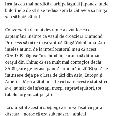
insula cea mai nordică a arhipelagului japonez, unde
buletinele de ştiri se reduseseră la cât avea să ningă
sau să bată vântul.
Conversația de mai devreme a avut loc cu o
săptămână ȋnainte ca vasul de croazieră Diamond
Princess să intre ȋn carantină lângă Yokohama. Am
înțeles atunci de la interlocutorul meu că acest
COVID-19 băgase în schimb în carantină ditamai
oraşul din China; că era mult mai contagios decât
SARS (care generase panică similară în 2003) şi că se
întinsese deja pe o listă de țări din Asia, Europa şi
Americi. Mi-a arătat un site cu toate aceste statistici
live
, număr de infectați, morți, supraviețuitori, tot
tabelul organizat pe țări.
La sfârşitul acestui
briefing
, care m-a lăsat cu gura
căscată - noroc că era sub mască - amicul