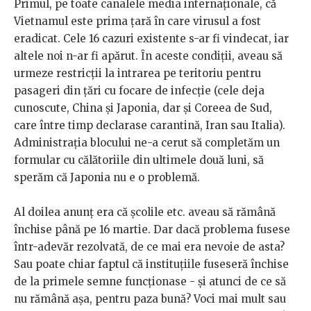
Primul, pe toate canalele media internaționale, că
Vietnamul este prima țară în care virusul a fost
eradicat. Cele 16 cazuri existente s-ar fi vindecat, iar
altele noi n-ar fi apărut. Ȋn aceste condiții, aveau să
urmeze restricții la intrarea pe teritoriu pentru
pasageri din țări cu focare de infecție (cele deja
cunoscute, China și Japonia, dar și Coreea de Sud,
care între timp declarase carantină, Iran sau Italia).
Administrația blocului ne-a cerut să completăm un
formular cu călătoriile din ultimele două luni, să
sperăm că Japonia nu e o problemă.
Al doilea anunț era că școlile etc. aveau să rămână
închise până pe 16 martie. Dar dacă problema fusese
într-adevăr rezolvată, de ce mai era nevoie de asta?
Sau poate chiar faptul că instituțiile fuseseră închise
de la primele semne funcționase - și atunci de ce să
nu rămână așa, pentru paza bună? Voci mai mult sau