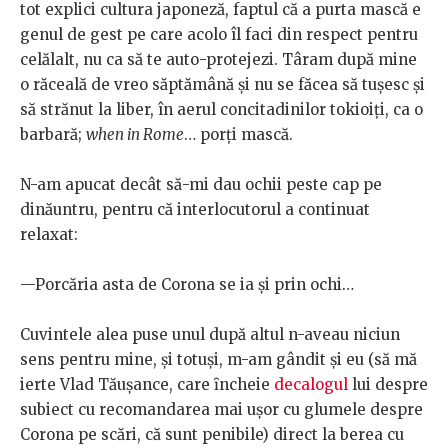
tot explici cultura japoneză, faptul că a purta mască e
genul de gest pe care acolo îl faci din respect pentru
celălalt, nu ca să te auto-protejezi. Târam după mine
o răceală de vreo săptămână şi nu se făcea să tuşesc şi
să strănut la liber, în aerul concitadinilor tokioiți, ca o
barbară;
when in Rome
… porți mască.
N-am apucat decât să-mi dau ochii peste cap pe
dinăuntru, pentru că interlocutorul a continuat
relaxat:
—Porcăria asta de Corona se ia şi prin ochi…
Cuvintele alea puse unul după altul n-aveau niciun
sens pentru mine, şi totuşi, m-am gândit şi eu (să mă
ierte Vlad Tăuşance, care ȋncheie
decalogul
lui despre
subiect cu recomandarea mai uşor cu glumele despre
Corona pe scări, că sunt penibile) direct la berea cu