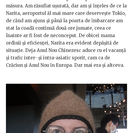
măsura. Am răsuflat uşurată, dar am şi ȋnțeles de ce la
Narita, aeroportul ăl mai mare care deserveşte Tokio,
de cȃnd am ajuns și până la poarta de ȋmbarcare am
stat la coadă continuă două ore jumate, ceea ce
înainte ar fi fost de neconceput. De obicei mama
ordinii şi eficienței, Narita era evident depăşită de
situație. Deja Anul Nou Chinezesc aduce cu el vacanță
şi trafic inter- şi intra-asiatic sporit, cam ca de
Crăciun şi Anul Nou ȋn Europa. Dar mai era şi altceva.