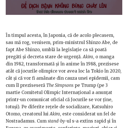
Ȋn timpul acesta, în Japonia, că de acolo plecasem,
sau mă rog, venisem, prim-ministrul Shinzo Abe, de
fapt Abe Shinzo, umblă la legislație ca să poată
pregăti și decreta stare de urgență.
Akira
, o manga
din 1982, transformată și în anime în 1988, prezisese
atât că jocurile olimpice vor avea loc la Tokio în 2020,
cât și că vor fi amânate din cauza unei epidemii, cam
cum îl preziseseră
The Simpsons
pe Trump (pe 3
martie Comitetul Olimpic Internațional a anunțat
printr-un comunicat oficial că Jocurile se vor ține,
totuși). Pe diferite rețele de socializare, Katsuhiro
Otomo, creatorul lui
Akira
, este considerat un fel de
Nostradamus. Cum
stand-by
-ul s-a extins rapid și în