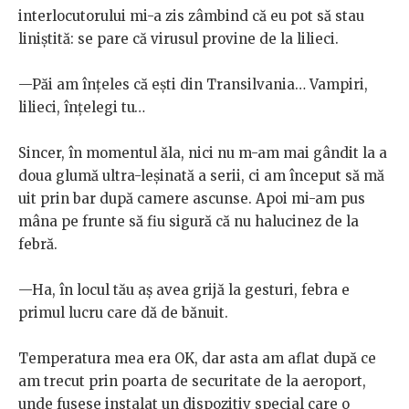
interlocutorului mi-a zis zâmbind că eu pot să stau
liniştită: se pare că virusul provine de la lilieci.
—Păi am înțeles că eşti din Transilvania… Vampiri,
lilieci, înțelegi tu…
Sincer, în momentul ăla, nici nu m-am mai gândit la a
doua glumă ultra-leşinată a serii, ci am început să mă
uit prin bar după camere ascunse. Apoi mi-am pus
mâna pe frunte să fiu sigură că nu halucinez de la
febră.
—Ha, în locul tău aş avea grijă la gesturi, febra e
primul lucru care dă de bănuit.
Temperatura mea era OK, dar asta am aflat după ce
am trecut prin poarta de securitate de la aeroport,
unde fusese instalat un dispozitiv special care o