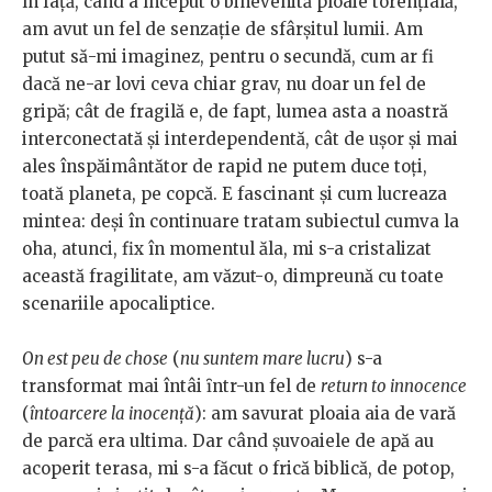
în față, când a început o binevenită ploaie torențială,
am avut un fel de senzație de sfârşitul lumii. Am
putut să-mi imaginez, pentru o secundă, cum ar fi
dacă ne-ar lovi ceva chiar grav, nu doar un fel de
gripă; cât de fragilă e, de fapt, lumea asta a noastră
interconectată şi interdependentă, cât de uşor şi mai
ales înspăimântător de rapid ne putem duce toți,
toată planeta, pe copcă. E fascinant și cum lucreaza
mintea: deși în continuare tratam subiectul cumva la
oha, atunci, fix în momentul ăla, mi s-a cristalizat
această fragilitate, am văzut-o, dimpreună cu toate
scenariile apocaliptice.
On est peu de chose
(
nu suntem mare lucru
) s-a
transformat mai întâi ȋntr-un fel de
return to innocence
(
întoarcere la inocență
): am savurat ploaia aia de vară
de parcă era ultima. Dar când şuvoaiele de apă au
acoperit terasa, mi s-a făcut o frică biblică, de potop,