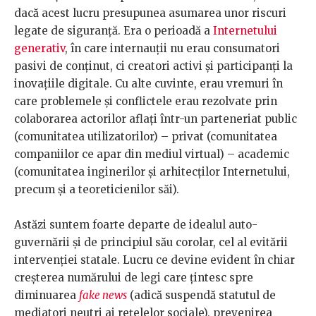
dacă acest lucru presupunea asumarea unor riscuri
legate de siguranță. Era o perioadă a
Internetului
generativ
, în care internauții nu erau consumatori
pasivi de conținut, ci creatori activi și participanți la
inovațiile digitale. Cu alte cuvinte, erau vremuri în
care problemele și conflictele erau rezolvate prin
colaborarea actorilor aflați într-un parteneriat public
(comunitatea utilizatorilor) – privat (comunitatea
companiilor ce apar din mediul virtual) – academic
(comunitatea inginerilor și arhitecților Internetului,
precum și a teoreticienilor săi).
Astăzi suntem foarte departe de idealul auto-
guvernării și de principiul său corolar, cel al evitării
intervenției statale. Lucru ce devine evident în chiar
creșterea numărului de legi care țintesc spre
diminuarea
fake news
(adică suspendă statutul de
mediatori neutri ai rețelelor sociale), prevenirea