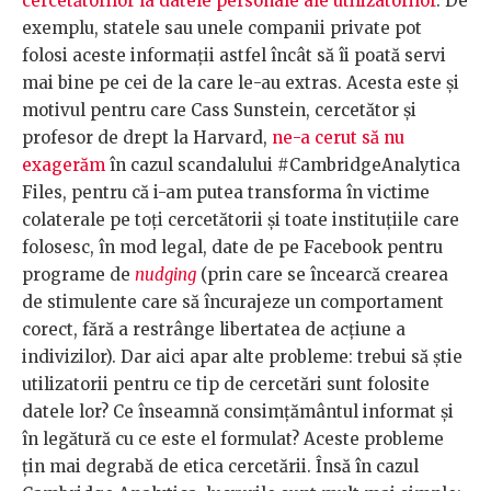
cercetătorilor la datele personale ale utilizatorilor
. De
exemplu, statele sau unele companii private pot
folosi aceste informații astfel încât să îi poată servi
mai bine pe cei de la care le-au extras. Acesta este și
motivul pentru care Cass Sunstein, cercetător și
profesor de drept la Harvard,
ne-a cerut să nu
exagerăm
în cazul scandalului #CambridgeAnalytica
Files, pentru că i-am putea transforma în victime
colaterale pe toți cercetătorii și toate instituțiile care
folosesc, în mod legal, date de pe Facebook pentru
programe de
nudging
(prin care se încearcă crearea
de stimulente care să încurajeze un comportament
corect, fără a restrânge libertatea de acțiune a
indivizilor). Dar aici apar alte probleme: trebui să știe
utilizatorii pentru ce tip de cercetări sunt folosite
datele lor? Ce înseamnă consimțământul informat și
în legătură cu ce este el formulat? Aceste probleme
țin mai degrabă de etica cercetării. Însă în cazul