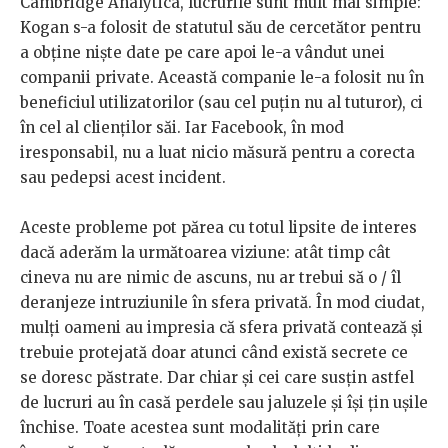
Cambridge Analytica, lucrurile sunt mult mai simple:
Kogan s-a folosit de statutul său de cercetător pentru
a obține niște date pe care apoi le-a vândut unei
companii private. Această companie le-a folosit nu în
beneficiul utilizatorilor (sau cel puțin nu al tuturor), ci
în cel al clienților săi. Iar Facebook, în mod
iresponsabil, nu a luat nicio măsură pentru a corecta
sau pedepsi acest incident.
Aceste probleme pot părea cu totul lipsite de interes
dacă aderăm la următoarea viziune: atât timp cât
cineva nu are nimic de ascuns, nu ar trebui să o / îl
deranjeze intruziunile în sfera privată. În mod ciudat,
mulți oameni au impresia că sfera privată contează și
trebuie protejată doar atunci când există secrete ce
se doresc păstrate. Dar chiar și cei care susțin astfel
de lucruri au în casă perdele sau jaluzele și își țin ușile
închise. Toate acestea sunt modalități prin care