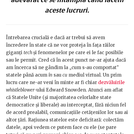
aceste lucruri.
Întrebarea crucială e dacă ar trebui să avem
încredere în state că ne vor proteja în fața răilor
giganți
tech
și fenomenelor pe care ei le fac posibile
sau le permit. Cred că în acest punct ne-ar ajuta dacă
am încerca să ne gândim la „cum s-au comportat”
statele până acum
în
sau
cu
mediul virtual. Un prim
lucru care ne-ar veni în minte ar fi chiar
dezvăluirile
whistleblower
-ului Edward Snowden. Atunci am aflat
că Statele Unite (și majoritatea celorlalte state
democratice și liberale) au interceptat, fără niciun fel
de acord prealabil, comunicațiile cetățenilor lor sau ai
altor țări. Rațiunea statelor este deficitară: colectăm
datele, apoi vedem ce putem face cu ele (se pare