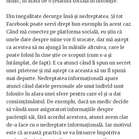
nimic, în afară de o țesătură socială în disoluție.
Din inegalitate decurge însă și nedreptatea. Și tot
Facebook poate servi drept bun exemplu în acest caz.
Când mă conectez pe platforma socială, eu știu că
unele date despre mine vor fi stocate, dar mă aștept
ca acestea să nu ajungă în mâinile altcuiva, care le
poate folosi în cine știe ce scopuri (cum s-a și
întâmplat, de fapt). E ca atunci când îi spun un secret
unei prietene și mă aștept ca aceasta să nu îl spună
mai departe. Nedreptatea informațională apare
atunci când datele personale ale unui individ sunt
folosite în afara unei sfere pentru care el și-a dat
consimțământul. De exemplu, dacă un medic decide
să vândă unor asiguratori informațiile despre
pacienții săi, fără acordul acestora, atunci avem clar
de-a face cu o nedreptate informațională. Iar motivul
este că această practică se va întoarce împotriva