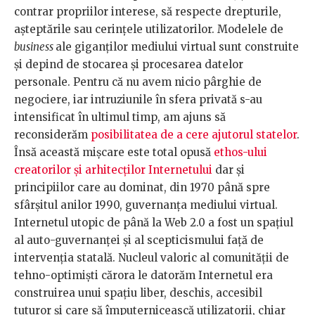
contrar propriilor interese, să respecte drepturile,
așteptările sau cerințele utilizatorilor. Modelele de
business
ale giganților mediului virtual sunt construite
și depind de stocarea și procesarea datelor
personale. Pentru că nu avem nicio pârghie de
negociere, iar intruziunile în sfera privată s-au
intensificat în ultimul timp, am ajuns să
reconsiderăm
posibilitatea
de a cere
ajutorul statelor
.
Însă această mișcare este total opusă
ethos-ului
creatorilor și arhitecților Internetului
dar și
principiilor care au dominat, din 1970 până spre
sfârșitul anilor 1990, guvernanța mediului virtual.
Internetul utopic de până la Web 2.0 a fost un spațiul
al auto-guvernanței și al scepticismului față de
intervenția statală. Nucleul valoric al comunității de
tehno-optimiști cărora le datorăm Internetul era
construirea unui spațiu liber, deschis, accesibil
tuturor și care să împuternicească utilizatorii, chiar