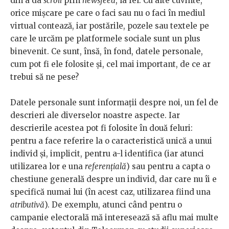
din a da
scroll
prin
newsfeed
, la fel. Cu alte cuvinte,
orice mișcare pe care o faci sau nu o faci în mediul
virtual contează, iar postările, pozele sau textele pe
care le urcăm pe platformele sociale sunt un plus
binevenit. Ce sunt, însă, în fond, datele personale,
cum pot fi ele folosite și, cel mai important, de ce ar
trebui să ne pese?
Datele personale sunt informații despre noi, un fel de
descrieri ale diverselor noastre aspecte. Iar
descrierile acestea pot fi folosite în două feluri:
pentru a face referire la o caracteristică unică a unui
individ și, implicit, pentru a-l identifica (iar atunci
utilizarea lor e una
referențială
) sau pentru a capta o
chestiune generală despre un individ, dar care nu îi e
specifică numai lui (în acest caz, utilizarea fiind una
atributivă
). De exemplu, atunci când pentru o
campanie electorală mă interesează să aflu mai multe