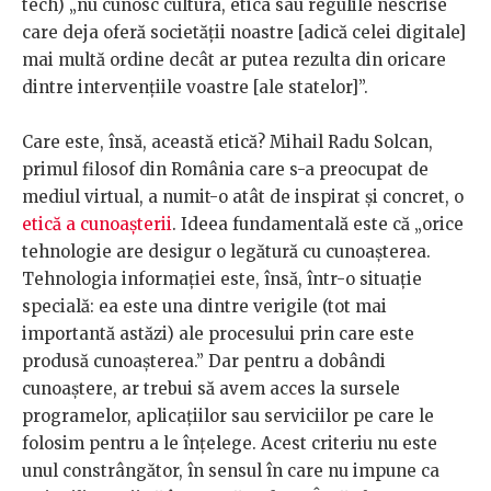
tech) „nu cunosc cultura, etica sau regulile nescrise
care deja oferă societății noastre [adică celei digitale]
mai multă ordine decât ar putea rezulta din oricare
dintre intervențiile voastre [ale statelor]”.
Care este, însă, această etică? Mihail Radu Solcan,
primul filosof din România care s-a preocupat de
mediul virtual, a numit-o atât de inspirat și concret, o
etică a cunoașterii
. Ideea fundamentală este că „orice
tehnologie are desigur o legătură cu cunoașterea.
Tehnologia informației este, însă, într-o situație
specială: ea este una dintre verigile (tot mai
importantă astăzi) ale procesului prin care este
produsă cunoașterea.” Dar pentru a dobândi
cunoaștere, ar trebui să avem acces la sursele
programelor, aplicațiilor sau serviciilor pe care le
folosim pentru a le înțelege. Acest criteriu nu este
unul constrângător, în sensul în care nu impune ca