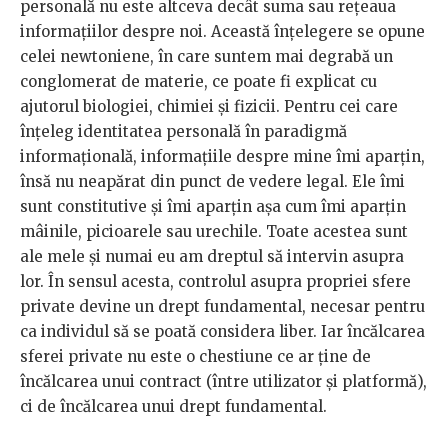
personală nu este altceva decât suma sau rețeaua
informațiilor despre noi. Această înțelegere se opune
celei newtoniene, în care suntem mai degrabă un
conglomerat de materie, ce poate fi explicat cu
ajutorul biologiei, chimiei și fizicii. Pentru cei care
înțeleg identitatea personală în paradigmă
informațională, informațiile despre mine îmi aparțin,
însă nu neapărat din punct de vedere legal. Ele îmi
sunt constitutive și îmi aparțin așa cum îmi aparțin
mâinile, picioarele sau urechile. Toate acestea sunt
ale mele și numai eu am dreptul să intervin asupra
lor. În sensul acesta, controlul asupra propriei sfere
private devine un drept fundamental, necesar pentru
ca individul să se poată considera liber. Iar încălcarea
sferei private nu este o chestiune ce ar ține de
încălcarea unui contract (între utilizator și platformă),
ci de încălcarea unui drept fundamental.