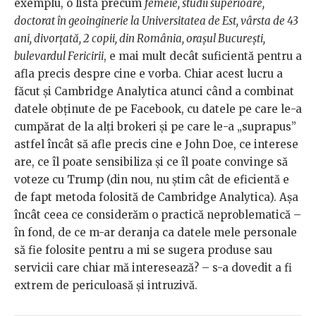
exemplu, o listă precum
femeie, studii superioare,
doctorat în geoinginerie la Universitatea de Est, vârsta de 43
ani, divorțată, 2 copii, din România, orașul București,
bulevardul Fericirii
, e mai mult decât suficientă pentru a
afla precis despre cine e vorba. Chiar acest lucru a
făcut și Cambridge Analytica atunci când a combinat
datele obținute de pe Facebook, cu datele pe care le-a
cumpărat de la alți brokeri și pe care le-a „suprapus”
astfel încât să afle precis cine e John Doe, ce interese
are, ce îl poate sensibiliza și ce îl poate convinge să
voteze cu Trump (din nou, nu știm cât de eficientă e
de fapt metoda folosită de Cambridge Analytica). Așa
încât ceea ce considerăm o practică neproblematică –
în fond, de ce m-ar deranja ca datele mele personale
să fie folosite pentru a mi se sugera produse sau
servicii care chiar mă interesează? – s-a dovedit a fi
extrem de periculoasă și intruzivă.