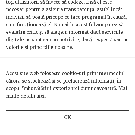
toți utilizatorii să învețe să codeze. Însă el este
necesar pentru a asigura transparența, astfel încât
indivizii să poată pricepe ce face programul în cauză,
cum funcționează el. Numai în acest fel am putea să
evaluăm critic și să alegem informat dacă serviciile
digitale ne sunt sau nu potrivite, dacă respectă sau nu
valorile și principiile noastre.
Astăzi, însă, majoritatea utilizatorilor au adoptat o
etică a cumințeniei; suntem toți o comunitate care nu
Acest site web folosește cookie-uri prin intermediul
face decât să apese pe butoane, fără a ști cu adevărat
cărora se stochează și se prelucrează informații, în
ce se întâmplă când facem aceste lucruri. E de înțeles
scopul îmbunătățirii experienței dumneavoastră. Mai
că ne dorim un Internet confortabil, simplu de înțeles
multe detalii
aici
.
și utilizat, în care totul este gratuit. Dar odată cu
această pretenție, vine la pachet și acceptarea
faptului că atunci când vrem ca totul să ni se dea de-a
OK
gata, ni se vor oferi și regulile de gestionare a datelor
personale ori normele despre ceea ce putem sau nu