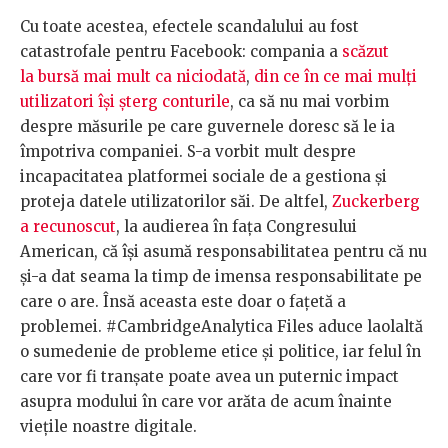
Cu toate acestea, efectele scandalului au fost
catastrofale pentru Facebook: compania a
scăzut
la bursă mai mult ca niciodată
,
din ce în ce mai mulți
utilizatori își șterg conturile
, ca să nu mai vorbim
despre măsurile pe care guvernele doresc să le ia
împotriva companiei. S-a vorbit mult despre
incapacitatea platformei sociale de a gestiona și
proteja datele utilizatorilor săi. De altfel,
Zuckerberg
a recunoscut
, la audierea în fața Congresului
American, că își asumă responsabilitatea pentru că nu
și-a dat seama la timp de imensa responsabilitate pe
care o are. Însă aceasta este doar o fațetă a
problemei. #CambridgeAnalytica Files aduce laolaltă
o sumedenie de probleme etice și politice, iar felul în
care vor fi tranșate poate avea un puternic impact
asupra modului în care vor arăta de acum înainte
viețile noastre digitale.