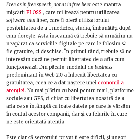
Free as in free speech, not as in free beer
este mantra
mișcării
FLOSS
, care militează pentru utilizarea
software-ului
liber, care îi oferă utilizatorului
posibilitatea de a-l modifica, studia, îmbunătăți după
cum dorește. Asta înseamnă că trebuie să urmărim nu
neapărat ca serviciile digitale pe care le folosim să
fie gratuite, ci deschise. În primul rând, trebuie să ne
interesăm dacă ne permit libertatea de a afla cum
funcționează. Din păcate, modelul de
business
predominant în Web 2.0 a înlocuit libertatea cu
gratuitatea, ceea ce a dat naștere unei
economii a
atenției
. Nu mai plătim cu bani pentru mail, platforme
sociale sau GPS, ci chiar cu libertatea noastră de a
afla ce se întâmplă cu toate datele pe care le vărsăm
în contul acestor companii, dar și cu felurile în care
ne este orientată atenția.
Este clar că sectorului privat îi este dificil, și uneori