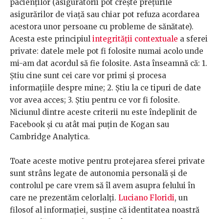
pacienților (asiguratorii pot crește prețurile
asigurărilor de viață sau chiar pot refuza acordarea
acestora unor persoane cu probleme de sănătate).
Acesta este principiul
integrității contextuale
a sferei
private: datele mele pot fi folosite numai acolo unde
mi-am dat acordul să fie folosite. Asta înseamnă că: 1.
Știu cine sunt cei care vor primi și procesa
informațiile despre mine; 2. Știu la ce tipuri de date
vor avea acces; 3. Știu pentru ce vor fi folosite.
Niciunul dintre aceste criterii nu este îndeplinit de
Facebook și cu atât mai puțin de Kogan sau
Cambridge Analytica.
Toate aceste motive pentru protejarea sferei private
sunt strâns legate de autonomia personală și de
controlul pe care vrem să îl avem asupra felului în
care ne prezentăm celorlalți.
Luciano Floridi
, un
filosof al informației, susține că identitatea noastră