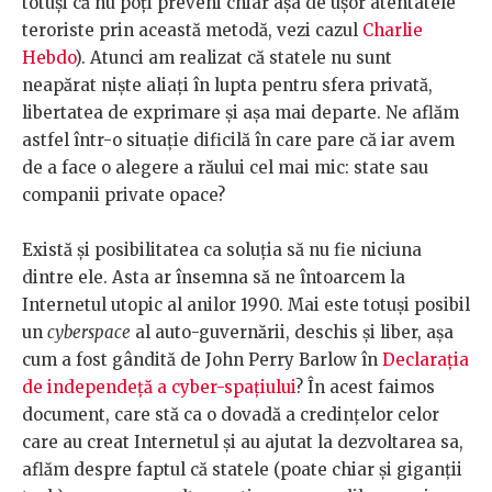
totuși că nu poți preveni chiar așa de ușor atentatele
teroriste prin această metodă, vezi cazul
Charlie
Hebdo
). Atunci am realizat că statele nu sunt
neapărat niște aliați în lupta pentru sfera privată,
libertatea de exprimare și așa mai departe. Ne aflăm
astfel într-o situație dificilă în care pare că iar avem
de a face o alegere a răului cel mai mic: state sau
companii private opace?
Există și posibilitatea ca soluția să nu fie niciuna
dintre ele. Asta ar însemna să ne întoarcem la
Internetul utopic al anilor 1990. Mai este totuși posibil
un
cyberspace
al auto-guvernării, deschis și liber, așa
cum a fost gândită de John Perry Barlow în
Declarația
de independeță a cyber-spațiului
? În acest faimos
document, care stă ca o dovadă a credințelor celor
care au creat Internetul și au ajutat la dezvoltarea sa,
aflăm despre faptul că statele (poate chiar și giganții