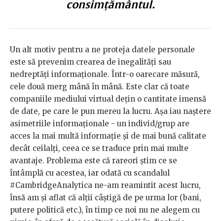
consimțământul.
Un alt motiv pentru a ne proteja datele personale
este să prevenim crearea de inegalități sau
nedreptăți informaționale. Într-o oarecare măsură,
cele două merg mână în mână. Este clar că toate
companiile mediului virtual dețin o cantitate imensă
de date, pe care le pun mereu la lucru. Așa iau naștere
asimetriile informaționale - un individ/grup are
acces la mai multă informație și de mai bună calitate
decât ceilalți, ceea ce se traduce prin mai multe
avantaje. Problema este că rareori știm ce se
întâmplă cu acestea, iar odată cu scandalul
#CambridgeAnalytica ne-am reamintit acest lucru,
însă am și aflat că alții câștigă de pe urma lor (bani,
putere politică etc.), în timp ce noi nu ne alegem cu