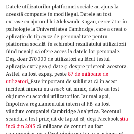
Datele utilizatorilor platformei sociale au ajuns la
această companie în mod ilegal. Datele au fost
extrase cu ajutorul lui Aleksandr Kogan, cercetător în
psihologie la Universitatea Cambridge, care a creat o
aplicație de tip
quizz
de personalitate pentru
platforma socială, în schimbul rezultatului utilizatorii
fiind nevoiți să ofere acces la datele lor personale.
Deși doar 270.000 de utilizatori au făcut testul,
aplicația extrăgea și date și despre prietenii acestora.
Astfel, au fost expuși peste
87 de milioane de
utilizatori
.
Este important de subliniat că în acest
incident nimeni nu a
hack
-uit nimic, datele au fost
obținute cu acordul utilizatorilor. Iar mai apoi,
împotriva regulamentului intern al FB, au fost
vândute companiei Cambridge Analytica. Recentul
scandal a fost prilejuit de faptul că, deși Facebook
știa
încă din 2015
că milioane de conturi au fost
compromise, nu a făcut nimic pentru a se asigura că