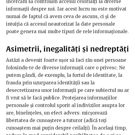
încercăm să controlăm accesul celorlalți la diverse
informații despre noi. Iar acest lucru nu este motivat
numai de faptul că avem ceva de ascuns, ci și de
intuiția că accesul neautorizat la date personale
poate genera mai multe tipuri de rele informaționale.
Asimetrii, inegalități și nedreptăți
Astăzi a devenit foarte ușor să faci rău unei persoane
folosindu-te de diverse informații care o privesc. Ne
putem gândi, de exemplu, la furtul de identitate, la
frauda prin uzurparea identității sau la
desecretizarea unor informații pe care subiectul nu ar
fi vrut să le facă publice. Protejarea informațiilor
personale și controlul sporit al indivizilor asupra lor
are, bineînțeles, un efect advers: micșorează
libertatea de cunoaștere a tuturor (adică toți
cunoaștem mai puțin despre ceilalți). În același timp,