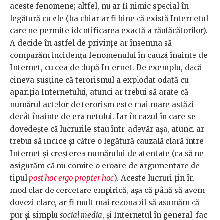
aceste fenomene; altfel, nu ar fi nimic special în
legătură cu ele (ba chiar ar fi bine că există Internetul
care ne permite identificarea exactă a răufăcătorilor).
A decide în astfel de privințe ar însemna să
comparăm incidența fenomenului în cauză înainte de
Internet, cu cea de după Internet. De exemplu, dacă
cineva susține că terorismul a explodat odată cu
apariția Internetului, atunci ar trebui să arate că
numărul actelor de terorism este mai mare astăzi
decât înainte de era netului. Iar în cazul în care se
dovedește că lucrurile stau într-adevăr așa, atunci ar
trebui să indice și către o legătură cauzală clară între
Internet și creșterea numărului de atentate (ca să ne
asigurăm că nu comite o eroare de argumentare de
tipul
post hoc ergo propter hoc
). Aceste lucruri țin în
mod clar de cercetare empirică, așa că până să avem
dovezi clare, ar fi mult mai rezonabil să asumăm că
pur și simplu
social media
, și Internetul în general, fac